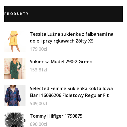
PRODUKTY
Tessita Luźna sukienka z falbanami na
dole i przy rękawach Żółty XS
179,00
zł
Sukienka Model 290-2 Green
153,81
zł
Selected Femme Sukienka koktajlowa
Elani 16086206 Fioletowy Regular Fit
549,00
zł
Tommy Hilfiger 1790875
690,00
zł