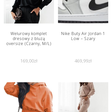
Welurowy komplet
Nike Buty Air Jordan 1
dresowy z bluzą
Low – Szary
oversize (Czarny, M/L)
169,00
zł
469,99
zł