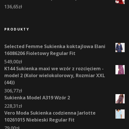
136,65
zł
PRODUKTY
Selected Femme Sukienka koktajlowa Elani
16086206 Fioletowy Regular Fit
549,00
zł
K144 Sukienka maxi we wzór z rozcięciem -
model 2 (Kolor wielokolorowy, Rozmiar XXL
(44))
306,77
zł
Sukienka Model A319 Wzór 2
228,31
zł
Vero Moda Sukienka codzienna Jarlotte
10261015 Niebieski Regular Fit
79,00
zł