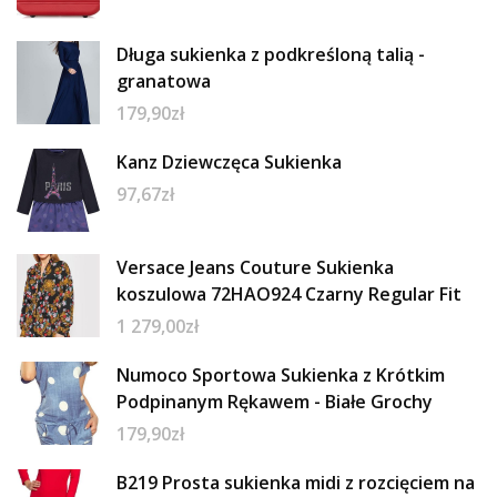
Długa sukienka z podkreśloną talią -
granatowa
179,90
zł
Kanz Dziewczęca Sukienka
97,67
zł
Versace Jeans Couture Sukienka
koszulowa 72HAO924 Czarny Regular Fit
1 279,00
zł
Numoco Sportowa Sukienka z Krótkim
Podpinanym Rękawem - Białe Grochy
179,90
zł
B219 Prosta sukienka midi z rozcięciem na