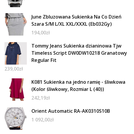
June Zbluzowana Sukienka Na Co Dzień
Szara S/M L/XL XXL/XXXL (Eb032Gy)
194,00
zł
Tommy Jeans Sukienka dzianinowa Tjw
Timeless Script DW0DW10218 Granatowy
Regular Fit
239,00
zł
K081 Sukienka na jedno ramię - śliwkowa
(Kolor śliwkowy, Rozmiar L (40))
242,19
zł
Orient Automatic RA-AK0310S10B
1 092,00
zł