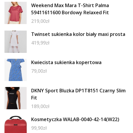
Weekend Max Mara T-Shirt Palma
59411611600 Bordowy Relaxed Fit
219,00
zł
Twinset sukienka kolor biały maxi prosta
419,99
zł
Kwiecista sukienka kopertowa
79,00
zł
DKNY Sport Bluzka DP1T8151 Czarny Slim
Fit
189,00
zł
Kosmetyczka WALAB-0040-42-14(W22)
99,90
zł