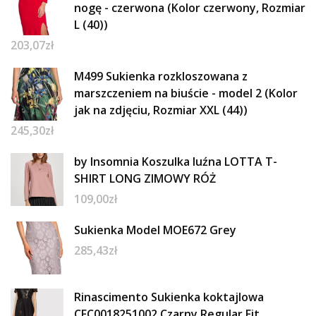
nogę - czerwona (Kolor czerwony, Rozmiar
L (40))
203,07
zł
M499 Sukienka rozkloszowana z
marszczeniem na biuście - model 2 (Kolor
jak na zdjęciu, Rozmiar XXL (44))
245,30
zł
by Insomnia Koszulka luźna LOTTA T-
SHIRT LONG ZIMOWY RÓŻ
109,00
zł
Sukienka Model MOE672 Grey
285,43
zł
Rinascimento Sukienka koktajlowa
CFC0018251002 Czarny Regular Fit