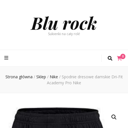
Blu rock
Sukienki na cały rok!
0
Strona główna
/
Sklep
/
Nike
/
Spodnie dresowe damskie Dri-Fit
Academy Pro Nike