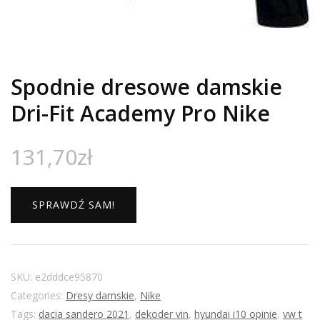
Spodnie dresowe damskie
Dri-Fit Academy Pro Nike
131,70
zł
SPRAWDŹ SAM!
SKU:
e2dddce95870
Categories:
Dresy damskie
,
Nike
Tags:
dacia sandero 2021
,
dekoder vin
,
hyundai i10 opinie
,
vw t