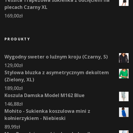
plecach Czarny XL
169,00
zł
PRODUKTY
Wygodny sweter o luźnym kroju (Czarny, S)
129,00
zł
Stylowa bluzka z asymetrycznym dekoltem
(Zielony, XL)
189,00
zł
Koszula Damska Model M162 Blue
146,88
zł
Mohito - Sukienka koszulowa mini z
kołnierzykiem - Niebieski
89,99
zł