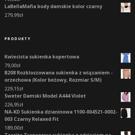
LaBellaMafia body damskie kolor czarny
279,99
zł
PRODUKTY
Kwiecista sukienka kopertowa
79,00
zł
B208 Rozkloszowana sukienka z wiązaniem -
orzechowa (Kolor beżowy, Rozmiar S/M)
229,15
zł
Sweter Damski Model A444 Violet
226,95
zł
NA-KD Sukienka dzianinowa 1100-004521-0002-
003 Czarny Relaxed Fit
189,00
zł
Tessita Trapezowa sukienka z odcięciem na