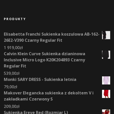
PRODUKTY
Elisabetta Franchi Sukienka koszulowa AB-162-
26E2-V390 Czarny Regular Fit
1 919,00
zł
Calvin Klein Curve Sukienka dzianinowa
Inclusive Micro Logo K20K204893 Czarny
Regular Fit
539,00
zł
Monki SARY DRESS - Sukienka letnia
79,00
zł
Makover Elegancka sukienka z dekoltem V i
zakładkami Czerwony S
209,00
zł
Sukienka Ereve Red (Rozmiar L)