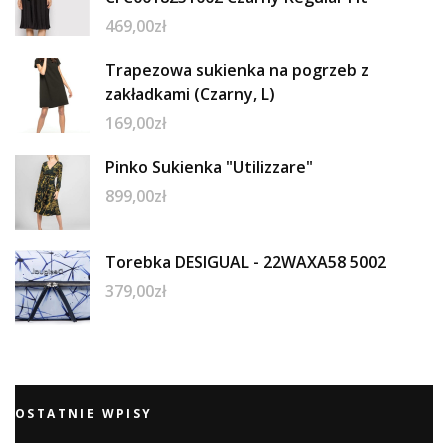
469,00
zł
Trapezowa sukienka na pogrzeb z
zakładkami (Czarny, L)
169,00
zł
Pinko Sukienka "Utilizzare"
899,00
zł
Torebka DESIGUAL - 22WAXA58 5002
379,00
zł
OSTATNIE WPISY