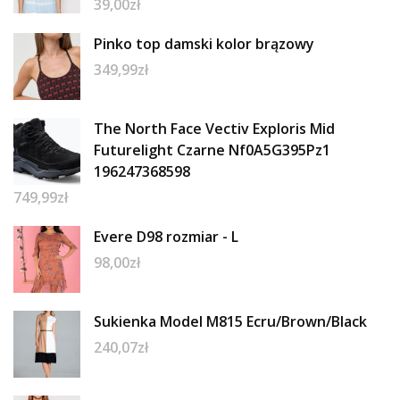
39,00
zł
Pinko top damski kolor brązowy
349,99
zł
The North Face Vectiv Exploris Mid
Futurelight Czarne Nf0A5G395Pz1
196247368598
749,99
zł
Evere D98 rozmiar - L
98,00
zł
Sukienka Model M815 Ecru/Brown/Black
240,07
zł