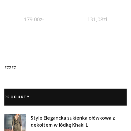
179,00
zł
131,08
zł
zzzzz
PRODUKTY
Style Elegancka sukienka ołówkowa z
dekoltem w łódkę Khaki L