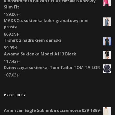
Rinascimento Bluzka CFC0109654003 Różowy
Slim Fit
189,00
zł
MAX&Co. sukienka kolor granatowy mini
prosta
869,99
zł
T-shirt z nadrukiem damski
59,99
zł
Awama Sukienka Model A113 Black
117,43
zł
Dziewczęca sukienka, Tom Tailor TOM TAILOR
107,03
zł
PRODUKTY
American Eagle Sukienka dzianinowa 039-1399-