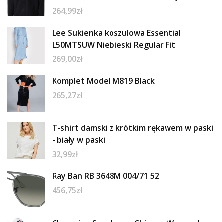
264,99
zł
Lee Sukienka koszulowa Essential
L50MTSUW Niebieski Regular Fit
269,00
zł
Komplet Model M819 Black
265,27
zł
T-shirt damski z krótkim rękawem w paski
- biały w paski
32,99
zł
Ray Ban RB 3648M 004/71 52
456,75
zł