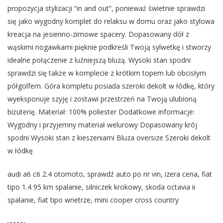
propozycja stylizacji “in and out”, ponieważ świetnie sprawdzi
się jako wygodny komplet do relaksu w domu oraz jako stylowa
kreacja na jesienno-zimowe spacery. Dopasowany dół z
wąskimi nogawkami pięknie podkreśli Twoją sylwetkę i stworzy
idealne połączenie z luźniejszą bluzą. Wysoki stan spodni
sprawdzi się także w komplecie z krótkim topem lub obcisłym
półgolfem. Góra kompletu posiada szeroki dekolt w łódkę, który
wyeksponuje szyję i zostawi przestrzeń na Twoją ulubioną
biżuterię. Materiał: 100% poliester Dodatkowe informacje:
Wygodny i przyjemny materiał welurowy Dopasowany krój
spodni Wysoki stan z kieszeniami Bluza oversize Szeroki dekolt
w łódkę
audi a6 c6 2.4 otomoto, sprawdź auto po nr vin, izera cena, fiat
tipo 1.4 95 km spalanie, silniczek krokowy, skoda octavia ii
spalanie, fiat tipo wnetrze, mini cooper cross country