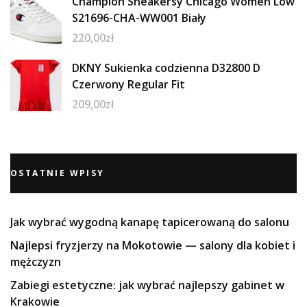
Champion Sneakersy Chicago Women Low
S21696-CHA-WW001 Biały
220,00
zł
DKNY Sukienka codzienna D32800 D
Czerwony Regular Fit
209,00
zł
OSTATNIE WPISY
Jak wybrać wygodną kanapę tapicerowaną do salonu
Najlepsi fryzjerzy na Mokotowie — salony dla kobiet i
mężczyzn
Zabiegi estetyczne: jak wybrać najlepszy gabinet w
Krakowie