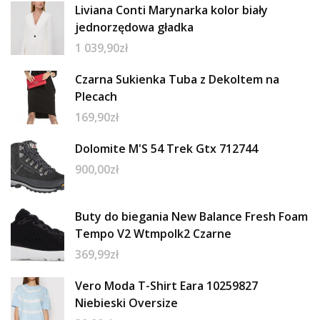
Liviana Conti Marynarka kolor biały
jednorzędowa gładka
1 039,90
zł
Czarna Sukienka Tuba z Dekoltem na
Plecach
169,90
zł
Dolomite M'S 54 Trek Gtx 712744
900,00
zł
Buty do biegania New Balance Fresh Foam
Tempo V2 Wtmpolk2 Czarne
369,99
zł
Vero Moda T-Shirt Eara 10259827
Niebieski Oversize