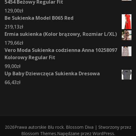
5454 Beżowy Regular Fit
129,00
zł
Be Sukienka Model B065 Red
219,13
zł
Ermia sukienka (Kolor brązowy, Rozmiar L/XL)
179,66
zł
Vero Moda Sukienka codzienna Anna 10258097
Kolorowy Regular Fit
99,00
zł
Up Baby Dziewczęca Sukienka Dresowa
66,43
zł
2026Prawa autorskie
Blu rock
.
Blossom Diva | Stworzony przez
Blossom Themes
.Napędzane przez
WordPress
.