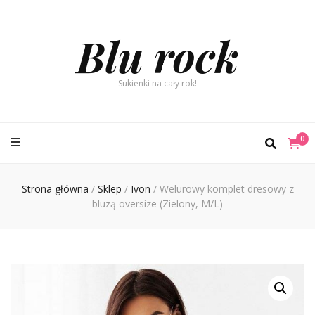
Blu rock
Sukienki na cały rok!
0
Strona główna
/
Sklep
/
Ivon
/
Welurowy komplet dresowy z
bluzą oversize (Zielony, M/L)