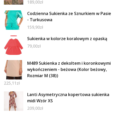
189,00
zł
Codzienna Sukienka ze Sznurkiem w Pasie
- Turkusowa
159,90
zł
Sukienka w kolorze koralowym z opaską
79,00
zł
M489 Sukienka z dekoltem i koronkowymi
wykończeniem - beżowa (Kolor beżowy,
Rozmiar M (38))
225,11
zł
Lanti Asymetryczna kopertowa sukienka
midi Wzór XS
209,00
zł