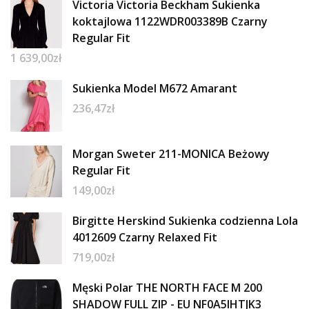
Victoria Victoria Beckham Sukienka
koktajlowa 1122WDR003389B Czarny
Regular Fit
1 639,00
zł
Sukienka Model M672 Amarant
236,47
zł
Morgan Sweter 211-MONICA Beżowy
Regular Fit
149,00
zł
Birgitte Herskind Sukienka codzienna Lola
4012609 Czarny Relaxed Fit
719,00
zł
Męski Polar THE NORTH FACE M 200
SHADOW FULL ZIP - EU NF0A5IHTJK3