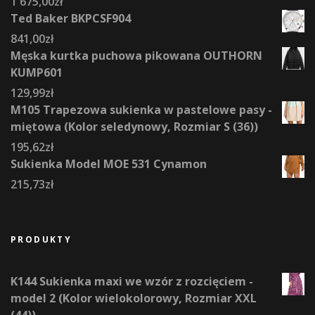
1 675,00
zł
Ted Baker BKPCSF904
841,00
zł
Męska kurtka puchowa pikowana OUTHORN
KUMP601
129,99
zł
M105 Trapezowa sukienka w pastelowe pasy -
miętowa (Kolor seledynowy, Rozmiar S (36))
195,62
zł
Sukienka Model MOE 531 Cynamon
215,73
zł
PRODUKTY
K144 Sukienka maxi we wzór z rozcięciem -
model 2 (Kolor wielokolorowy, Rozmiar XXL
(44))