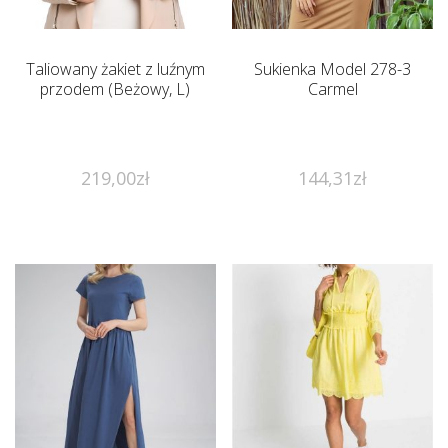
Taliowany żakiet z luźnym
Sukienka Model 278-3
przodem (Beżowy, L)
Carmel
219,00
zł
144,31
zł