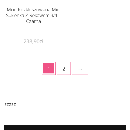
Moe Rozkloszowana Midi
Sukienka Z Rękawem 3/4 –
Czarna
238,90
zł
1
2
→
zzzzz