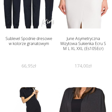
Sublevel Spodnie dresowe
June Asymetryczna
w kolorze granatowym
Wizytowa Sukienka Ecru S
M L XL XXL (Es105Ecr)
66,95
zł
174,00
zł