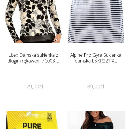
Litex Damska sukienka z
Alpine Pro Gyra Sukienka
długim rękawem 7C003 L
damska LSKR221 XL
179,00
zł
89,00
zł