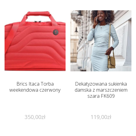
Brics Itaca Torba
Dekatyzowana sukienka
weekendowa czerwony
damska z marszczeniem
szara FK609
350,00
zł
119,00
zł