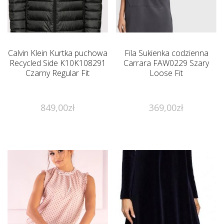
Calvin Klein Kurtka puchowa
Fila Sukienka codzienna
Recycled Side K10K108291
Carrara FAW0229 Szary
Czarny Regular Fit
Loose Fit
849,00
zł
369,00
zł