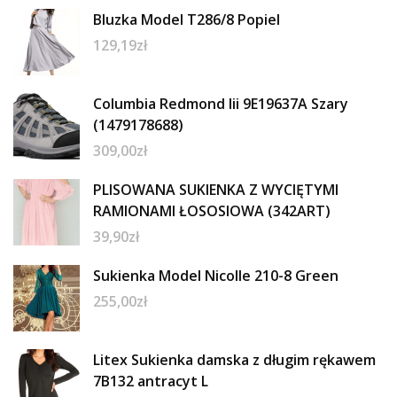
Bluzka Model T286/8 Popiel
129,19
zł
Columbia Redmond Iii 9E19637A Szary
(1479178688)
309,00
zł
PLISOWANA SUKIENKA Z WYCIĘTYMI
RAMIONAMI ŁOSOSIOWA (342ART)
39,90
zł
Sukienka Model Nicolle 210-8 Green
255,00
zł
Litex Sukienka damska z długim rękawem
7B132 antracyt L