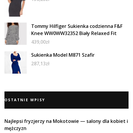
Tommy Hilfiger Sukienka codzienna F&F
Knee WW0WW32352 Biały Relaxed Fit
439,00
zł
Sukienka Model M871 Szafir
287,13
zł
OSTATNIE WPISY
Najlepsi fryzjerzy na Mokotowie — salony dla kobiet i
mężczyzn