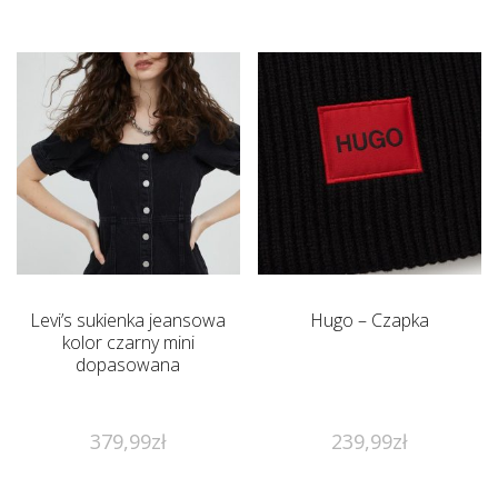
Levi’s sukienka jeansowa
Hugo – Czapka
kolor czarny mini
dopasowana
379,99
zł
239,99
zł