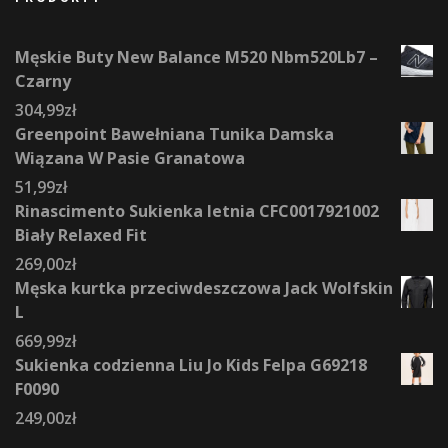
Męskie Buty New Balance M520 Nbm520Lb7 –
Czarny
304,99
zł
Greenpoint Bawełniana Tunika Damska
Wiązana W Pasie Granatowa
51,99
zł
Rinascimento Sukienka letnia CFC0017921002
Biały Relaxed Fit
269,00
zł
Męska kurtka przeciwdeszczowa Jack Wolfskin
L
669,99
zł
Sukienka codzienna Liu Jo Kids Felpa G69218
F0090
249,00
zł