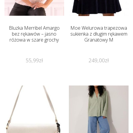
Bluzka Merribel Amargo
Moe Welurowa trapezowa
bez rękawów – jasno
sukienka z długim rękawem
różowa w szare grochy
Granatowy M
55,99
zł
249,00
zł