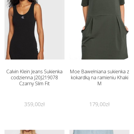
Calvin Klein Jeans Sukienka
Moe Bawełniana sukienka z
codzienna J20J219078
kokardką na ramieniu Khaki
Czarny Slim Fit
M
359,00
zł
179,00
zł