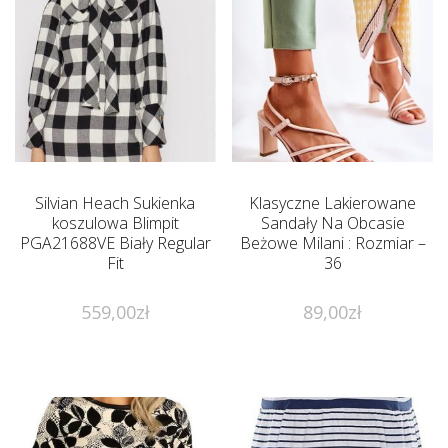
Silvian Heach Sukienka
Klasyczne Lakierowane
koszulowa Blimpit
Sandały Na Obcasie
PGA21688VE Biały Regular
Beżowe Milani : Rozmiar –
Fit
36
559,00
zł
89,00
zł