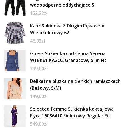
wodoodporne oddychające S
152,22
zł
Kanz Sukienka Z Długim Rękawem
Wielokolorowy 62
48,93
zł
Guess Sukienka codzienna Serena
W1BK61 KA2O2 Granatowy Slim Fit
399,00
zł
Delikatna bluzka na cienkich ramiączkach
(Beżowy, S/M)
149,00
zł
Selected Femme Sukienka koktajlowa
Flyra 16086410 Fioletowy Regular Fit
549,00
zł