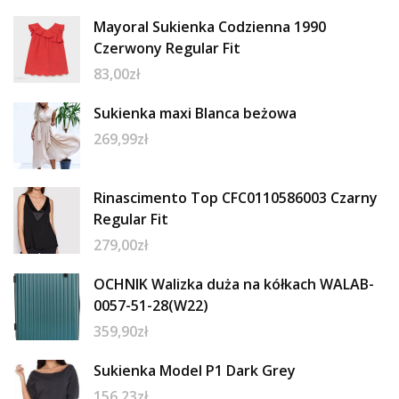
Mayoral Sukienka Codzienna 1990
Czerwony Regular Fit
83,00
zł
Sukienka maxi Blanca beżowa
269,99
zł
Rinascimento Top CFC0110586003 Czarny
Regular Fit
279,00
zł
OCHNIK Walizka duża na kółkach WALAB-
0057-51-28(W22)
359,90
zł
Sukienka Model P1 Dark Grey
156,23
zł