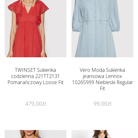
TWINSET Sukienka
Vero Moda Sukienka
codzienna 221TT2131
jeansowa Lennox
Pomarańczowy Loose Fit
10265999 Niebieski Regular
Fit
479,00
zł
99,00
zł