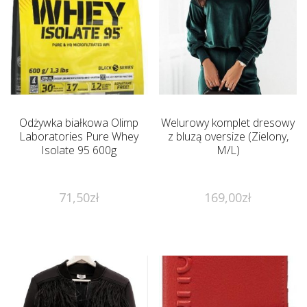
Odżywka białkowa Olimp
Welurowy komplet dresowy
Laboratories Pure Whey
z bluzą oversize (Zielony,
Isolate 95 600g
M/L)
71,50
zł
169,00
zł