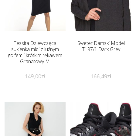
Tessita Dziewczęca
Sweter Damski Model
sukienka midi z luźnym
T197/1 Dark Grey
golfem i krótkim rękawem
Granatowy M
149,00
zł
166,49
zł