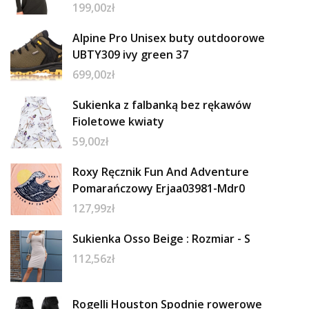
199,00
zł
Alpine Pro Unisex buty outdoorowe
UBTY309 ivy green 37
699,00
zł
Sukienka z falbanką bez rękawów
Fioletowe kwiaty
59,00
zł
Roxy Ręcznik Fun And Adventure
Pomarańczowy Erjaa03981-Mdr0
127,99
zł
Sukienka Osso Beige : Rozmiar - S
112,56
zł
Rogelli Houston Spodnie rowerowe