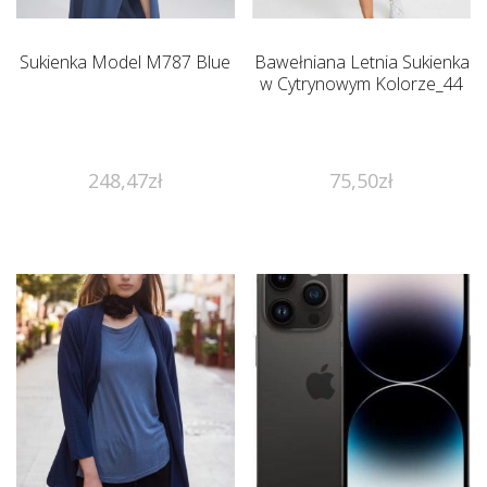
Sukienka Model M787 Blue
Bawełniana Letnia Sukienka
w Cytrynowym Kolorze_44
248,47
zł
75,50
zł