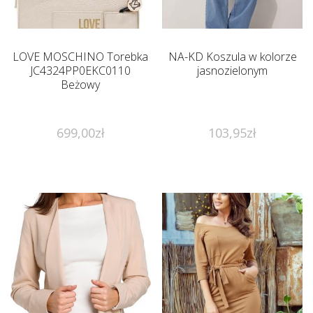
LOVE MOSCHINO Torebka
NA-KD Koszula w kolorze
JC4324PP0EKC0110
jasnozielonym
Beżowy
699,00
zł
103,95
zł