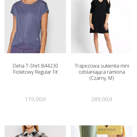
Deha T-Shirt B44230
Trapezowa sukienka mini
Fioletowy Regular Fit
odsłaniająca ramiona
(Czarny, M)
119,00
zł
289,00
zł