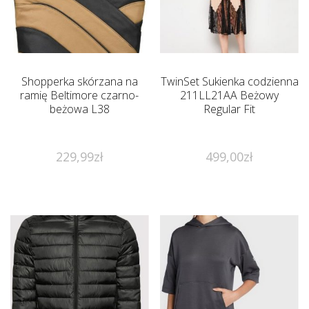
Shopperka skórzana na
TwinSet Sukienka codzienna
ramię Beltimore czarno-
211LL21AA Beżowy
beżowa L38
Regular Fit
229,99
zł
499,00
zł