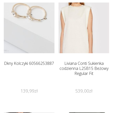
Dkny Kolczyki 60566253887
Liviana Conti Sukienka
codzienna L2SB15 Beżowy
Regular Fit
139,99
zł
539,00
zł