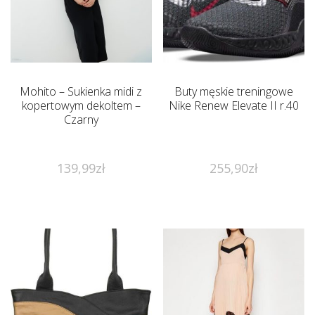
Mohito – Sukienka midi z
Buty męskie treningowe
kopertowym dekoltem –
Nike Renew Elevate II r.40
Czarny
139,99
zł
255,90
zł