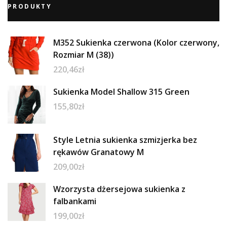
PRODUKTY
M352 Sukienka czerwona (Kolor czerwony,
Rozmiar M (38))
220,46
zł
Sukienka Model Shallow 315 Green
155,80
zł
Style Letnia sukienka szmizjerka bez
rękawów Granatowy M
209,00
zł
Wzorzysta dżersejowa sukienka z
falbankami
199,00
zł