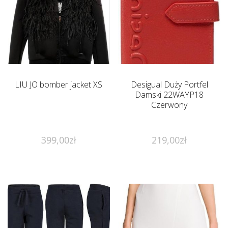
LIU JO bomber jacket XS
Desigual Duży Portfel
Damski 22WAYP18
Czerwony
399,00
zł
219,00
zł