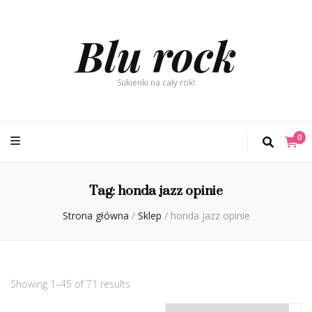
Blu rock
Sukienki na cały rok!
0
Tag:
honda jazz opinie
Strona główna
/
Sklep
/
honda jazz opinie
Showing 1–45 of 71 results