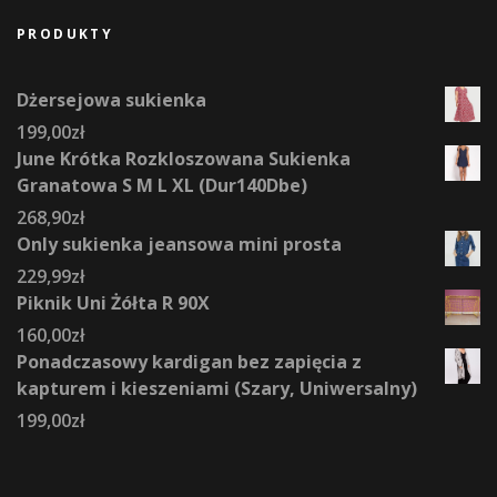
PRODUKTY
Dżersejowa sukienka
199,00
zł
June Krótka Rozkloszowana Sukienka
Granatowa S M L XL (Dur140Dbe)
268,90
zł
Only sukienka jeansowa mini prosta
229,99
zł
Piknik Uni Żółta R 90X
160,00
zł
Ponadczasowy kardigan bez zapięcia z
kapturem i kieszeniami (Szary, Uniwersalny)
199,00
zł