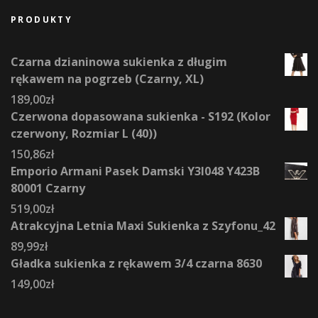
PRODUKTY
Czarna dzianinowa sukienka z długim
rękawem na pogrzeb (Czarny, XL)
189,00
zł
Czerwona dopasowana sukienka - S192 (Kolor
czerwony, Rozmiar L (40))
150,86
zł
Emporio Armani Pasek Damski Y3I048 Y423B
80001 Czarny
519,00
zł
Atrakcyjna Letnia Maxi Sukienka z Szyfonu_42
89,99
zł
Gładka sukienka z rękawem 3/4 czarna 8630
149,00
zł