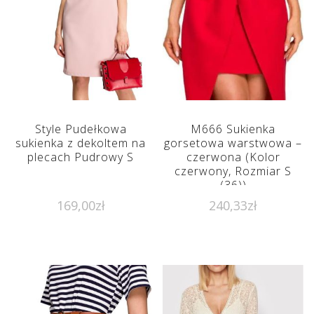
Style Pudełkowa
M666 Sukienka
sukienka z dekoltem na
gorsetowa warstwowa –
plecach Pudrowy S
czerwona (Kolor
czerwony, Rozmiar S
(36))
169,00
zł
240,33
zł