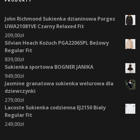
PRODUKTY
John Richmond Sukienka dzianinowa Porges
UWA21081VE Czarny Relaxed Fit
209,00
zł
Silvian Heach Kożuch PGA22065PL Beżowy
Regular Fit
839,00
zł
Sukienka sportowa BOGNER JANIKA
949,00
zł
Jasmine granatowa sukienka welurowa dla
dziewczynki
279,00
zł
Lacoste Sukienka codzienna EJ2150 Biały
Regular Fit
249,00
zł