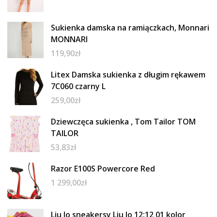
Sukienka damska na ramiączkach, Monnari
MONNARI
119,90
zł
Litex Damska sukienka z długim rękawem
7C060 czarny L
259,00
zł
Dziewczęca sukienka , Tom Tailor TOM
TAILOR
53,83
zł
Razor E100S Powercore Red
1 299,00
zł
Liu Jo sneakersy Liu Jo 12:12 01 kolor