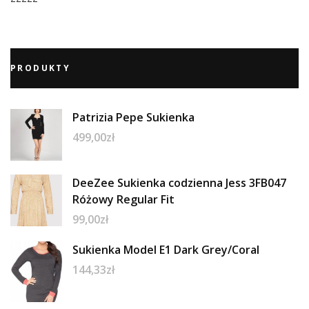
PRODUKTY
Patrizia Pepe Sukienka
499,00
zł
DeeZee Sukienka codzienna Jess 3FB047
Różowy Regular Fit
99,00
zł
Sukienka Model E1 Dark Grey/Coral
144,33
zł