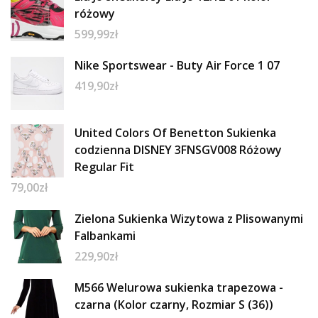
różowy
599,99
zł
Nike Sportswear - Buty Air Force 1 07
419,90
zł
United Colors Of Benetton Sukienka
codzienna DISNEY 3FNSGV008 Różowy
Regular Fit
79,00
zł
Zielona Sukienka Wizytowa z Plisowanymi
Falbankami
229,90
zł
M566 Welurowa sukienka trapezowa -
czarna (Kolor czarny, Rozmiar S (36))