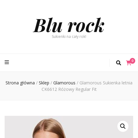
Blu rock
Sukienki na cały rok!
0
Strona główna
/
Sklep
/
Glamorous
/
Glamorous Sukienka letnia
CK6612 Różowy Regular Fit