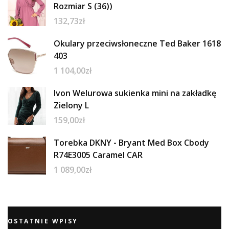
Rozmiar S (36))
132,73
zł
Okulary przeciwsłoneczne Ted Baker 1618
403
1 104,00
zł
Ivon Welurowa sukienka mini na zakładkę
Zielony L
159,00
zł
Torebka DKNY - Bryant Med Box Cbody
R74E3005 Caramel CAR
1 089,00
zł
OSTATNIE WPISY