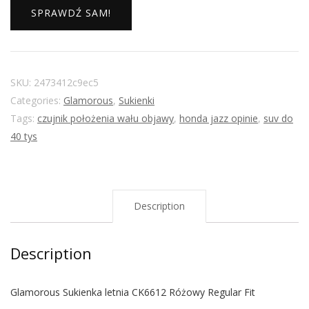
SPRAWDŹ SAM!
SKU:
2473412c9ec5
Categories:
Glamorous
,
Sukienki
Tags:
czujnik położenia wału objawy
,
honda jazz opinie
,
suv do
40 tys
Description
Description
Glamorous Sukienka letnia CK6612 Różowy Regular Fit