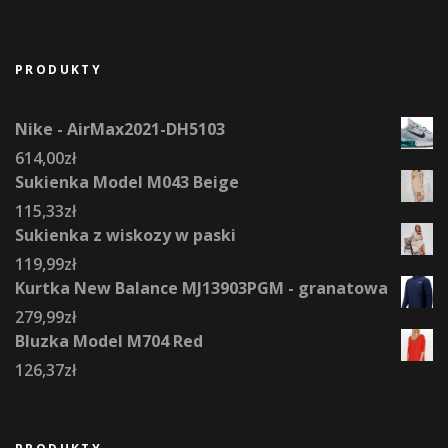
PRODUKTY
Nike - AirMax2021-DH5103
614,00
zł
Sukienka Model M043 Beige
115,33
zł
Sukienka z wiskozy w paski
119,99
zł
Kurtka New Balance MJ13903PGM - granatowa
279,99
zł
Bluzka Model M704 Red
126,37
zł