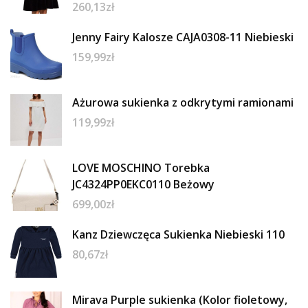
260,13
zł
Jenny Fairy Kalosze CAJA0308-11 Niebieski
159,99
zł
Ażurowa sukienka z odkrytymi ramionami
119,99
zł
LOVE MOSCHINO Torebka
JC4324PP0EKC0110 Beżowy
699,00
zł
Kanz Dziewczęca Sukienka Niebieski 110
80,67
zł
Mirava Purple sukienka (Kolor fioletowy,