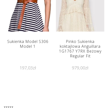
Sukienka Model S306
Pinko Sukienka
Model 1
koktajlowa Anguillara
1G1767 Y7RX Beżowy
Regular Fit
197,03
zł
979,00
zł
zzzzz