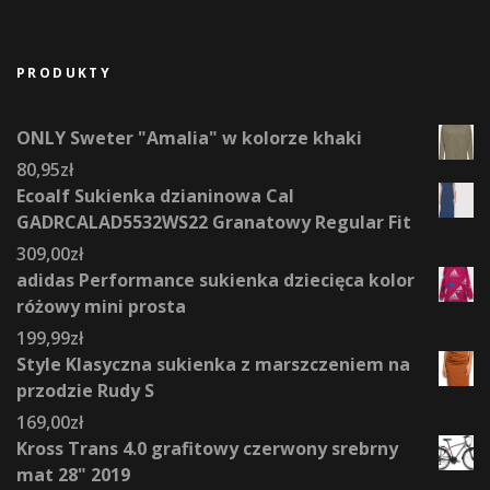
PRODUKTY
ONLY Sweter "Amalia" w kolorze khaki
80,95
zł
Ecoalf Sukienka dzianinowa Cal
GADRCALAD5532WS22 Granatowy Regular Fit
309,00
zł
adidas Performance sukienka dziecięca kolor
różowy mini prosta
199,99
zł
Style Klasyczna sukienka z marszczeniem na
przodzie Rudy S
169,00
zł
Kross Trans 4.0 grafitowy czerwony srebrny
mat 28" 2019