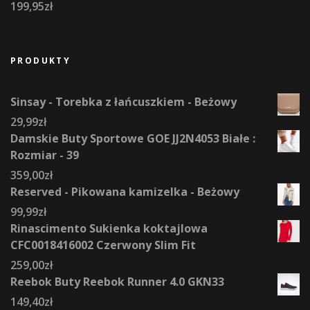
199,95
zł
PRODUKTY
Sinsay - Torebka z łańcuszkiem - Beżowy
29,99
zł
Damskie Buty Sportowe GOE JJ2N4053 Białe :
Rozmiar - 39
359,00
zł
Reserved - Pikowana kamizelka - Beżowy
99,99
zł
Rinascimento Sukienka koktajlowa
CFC0018416002 Czerwony Slim Fit
259,00
zł
Reebok Buty Reebok Runner 4.0 GKN33
149,40
zł