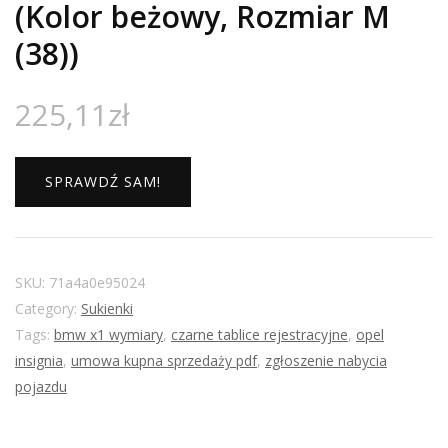
(Kolor beżowy, Rozmiar M
(38))
225,11
zł
SPRAWDŹ SAM!
SKU:
71a4a0e95024
Category:
Sukienki
Tags:
bmw x1 wymiary
,
czarne tablice rejestracyjne
,
opel
insignia
,
umowa kupna sprzedaży pdf
,
zgłoszenie nabycia
pojazdu