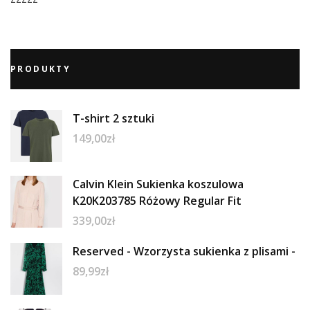
PRODUKTY
T-shirt 2 sztuki
149,00
zł
Calvin Klein Sukienka koszulowa
K20K203785 Różowy Regular Fit
339,00
zł
Reserved - Wzorzysta sukienka z plisami -
89,99
zł