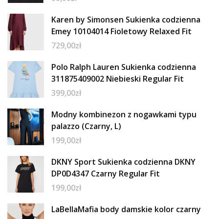
Karen by Simonsen Sukienka codzienna
Emey 10104014 Fioletowy Relaxed Fit
729,00
zł
Polo Ralph Lauren Sukienka codzienna
311875409002 Niebieski Regular Fit
399,00
zł
Modny kombinezon z nogawkami typu
palazzo (Czarny, L)
199,00
zł
DKNY Sport Sukienka codzienna DKNY
DP0D4347 Czarny Regular Fit
199,00
zł
LaBellaMafia body damskie kolor czarny