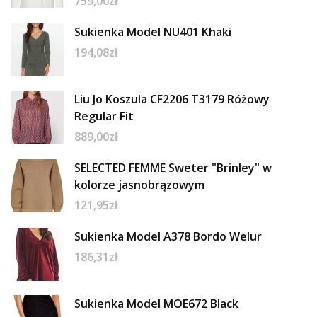
759,00
zł
Sukienka Model NU401 Khaki
194,08
zł
Liu Jo Koszula CF2206 T3179 Różowy
Regular Fit
889,00
zł
SELECTED FEMME Sweter "Brinley" w
kolorze jasnobrązowym
121,95
zł
Sukienka Model A378 Bordo Welur
186,31
zł
Sukienka Model MOE672 Black