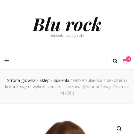
Blu rock
Sukienki na cały rok!
0
Strona główna
/
Sklep
/
Sukienki
/
M489 Sukienka z dekoltem i
koronkowymi wykończeniem – beżowa (Kolor beżowy, Rozmiar
M (38))