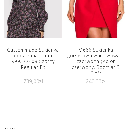
Custommade Sukienka
M666 Sukienka
codzienna Linah
gorsetowa warstwowa –
999377408 Czarny
czerwona (Kolor
Regular Fit
czerwony, Rozmiar S
(36))
739,00
zł
240,33
zł
zzzzz