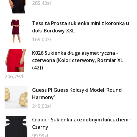
285,43
zł
Tessita Prosta sukienka mini z koronką u
dołu Bordowy XXL
169,00
zł
K026 Sukienka długa asymetryczna -
czerwona (Kolor czerwony, Rozmiar XL
(42))
206,79
zł
Guess Pl Guess Kolczyki Model ‘Round
Harmony’
249,00
zł
Cropp - Sukienka z ozdobnym łańcuchem -
Czarny
99,99
zł