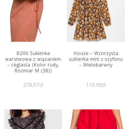
B206 Sukienka
House – Wzorzysta
warstwowa z wiązaniem
sukienka mini z szyfonu
– ceglasta (Kolor rudy,
– Wielobarwny
Rozmiar M (38))
278,07
zł
119,99
zł