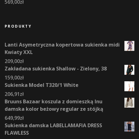
569,00
zł
PRODUKTY
Lanti Asymetryczna kopertowa sukienka midi
Kwiaty XXL
209,00
zł
Zakładana sukienka Shallow - Zielony, 38
159,00
zł
Sukienka Model T320/1 White
206,91
zł
Bruuns Bazaar koszula z domieszką lnu
damska kolor beżowy regular ze stójką
649,99
zł
Sukienka damska LABELLAMAFIA DRESS
FLAWLESS