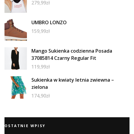
279,99
zł
UMBRO LONZO
159,99
zł
Mango Sukienka codzienna Posada
37085814 Czarny Regular Fit
119,99
zł
Sukienka w kwiaty letnia zwiewna –
zielona
174,90
zł
OSTATNIE WPISY