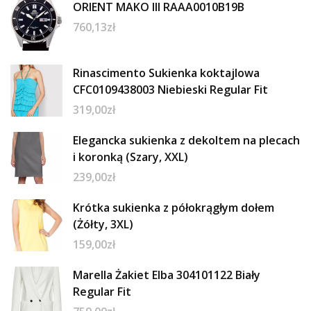
ORIENT MAKO III RAAA0010B19B
760,13
zł
Rinascimento Sukienka koktajlowa
CFC0109438003 Niebieski Regular Fit
319,00
zł
Elegancka sukienka z dekoltem na plecach
i koronką (Szary, XXL)
239,00
zł
Krótka sukienka z półokrągłym dołem
(Żółty, 3XL)
159,00
zł
Marella Żakiet Elba 304101122 Biały
Regular Fit