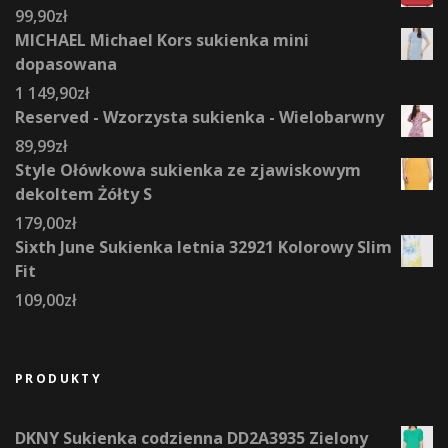
99,90
zł
MICHAEL Michael Kors sukienka mini
dopasowana
1 149,90
zł
Reserved - Wzorzysta sukienka - Wielobarwny
89,99
zł
Style Ołówkowa sukienka ze zjawiskowym
dekoltem Żółty S
179,00
zł
Sixth June Sukienka letnia 32921 Kolorowy Slim
Fit
109,00
zł
PRODUKTY
DKNY Sukienka codzienna DD2A3935 Zielony