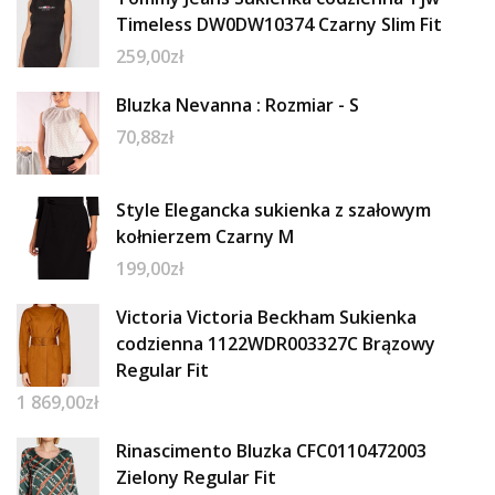
Timeless DW0DW10374 Czarny Slim Fit
259,00
zł
Bluzka Nevanna : Rozmiar - S
70,88
zł
Style Elegancka sukienka z szałowym
kołnierzem Czarny M
199,00
zł
Victoria Victoria Beckham Sukienka
codzienna 1122WDR003327C Brązowy
Regular Fit
1 869,00
zł
Rinascimento Bluzka CFC0110472003
Zielony Regular Fit