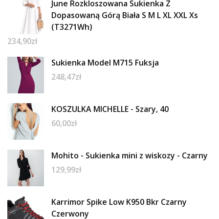
June Rozkloszowana Sukienka Z
Dopasowaną Górą Biała S M L XL XXL Xs
(T3271Wh)
234,90
zł
Sukienka Model M715 Fuksja
248,47
zł
KOSZULKA MICHELLE - Szary, 40
60,00
zł
Mohito - Sukienka mini z wiskozy - Czarny
129,99
zł
Karrimor Spike Low K950 Bkr Czarny
Czerwony