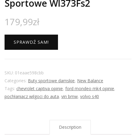
Sportowe Wl373Fs2
179,99
zł
SPRAWDŹ SAM!
SKU:
01eaae598cbb
Categories:
Buty sportowe damskie
,
New Balance
Tags:
chevrolet captiva opinie
,
ford mondeo mk4 opinie
,
pochłaniacz wilgoci do auta
,
vin bmw
,
volvo s40
Description