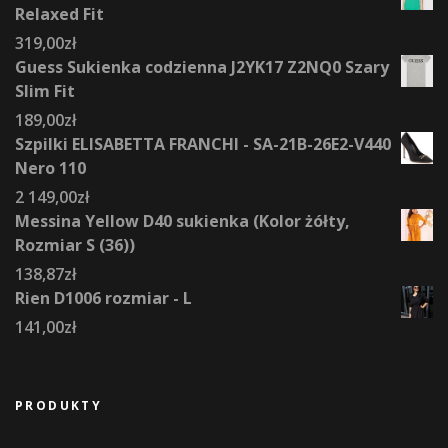
Relaxed Fit
319,00
zł
Guess Sukienka codzienna J2YK17 Z2NQ0 Szary
Slim Fit
189,00
zł
Szpilki ELISABETTA FRANCHI - SA-21B-26E2-V440
Nero 110
2 149,00
zł
Messina Yellow D40 sukienka (Kolor żółty,
Rozmiar S (36))
138,87
zł
Rien D1006 rozmiar - L
141,00
zł
PRODUKTY