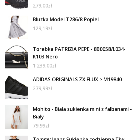
279,00
zł
Bluzka Model T286/8 Popiel
129,19
zł
Torebka PATRIZIA PEPE - 8B0058/L034-
K103 Nero
1 239,00
zł
ADIDAS ORIGINALS ZX FLUX > M19840
279,99
zł
Mohito - Biała sukienka mini z falbanami -
Biały
79,99
zł
Tommy Jeans Sukienka codzienna Tjw