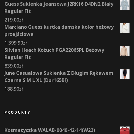
Guess Sukienka jeansowa J2RK16 D4DN2 Biały
Regular Fit
219,00
zł
Marciano Guess kurtka damska kolor beżowy
przejściowa
1 399,90
zł
Silvian Heach Kożuch PGA22065PL Beżowy
Regular Fit
839,00
zł
June Casualowa Sukienka Z Długim Rękawem
Czarna S M L XL (Dur165Bl)
188,90
zł
PRODUKTY
Kosmetyczka WALAB-0040-42-14(W22)