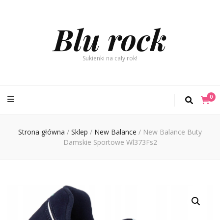
Blu rock
Sukienki na cały rok!
0
Strona główna
/
Sklep
/
New Balance
/
New Balance Buty
Damskie Sportowe Wl373Fs2