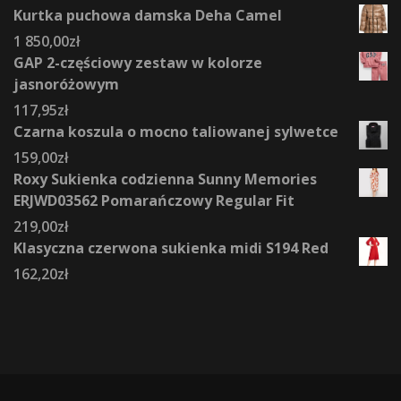
Kurtka puchowa damska Deha Camel
1 850,00
zł
GAP 2-częściowy zestaw w kolorze
jasnoróżowym
117,95
zł
Czarna koszula o mocno taliowanej sylwetce
159,00
zł
Roxy Sukienka codzienna Sunny Memories
ERJWD03562 Pomarańczowy Regular Fit
219,00
zł
Klasyczna czerwona sukienka midi S194 Red
162,20
zł