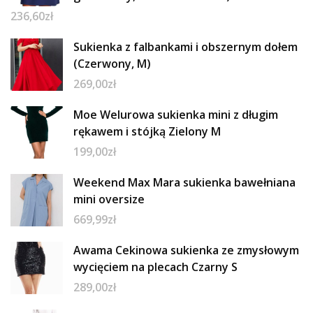
236,60
zł
Sukienka z falbankami i obszernym dołem
(Czerwony, M)
269,00
zł
Moe Welurowa sukienka mini z długim
rękawem i stójką Zielony M
199,00
zł
Weekend Max Mara sukienka bawełniana
mini oversize
669,99
zł
Awama Cekinowa sukienka ze zmysłowym
wycięciem na plecach Czarny S
289,00
zł