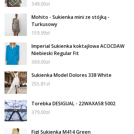
349,00
zł
Mohito - Sukienka mini ze stójką -
Turkusowy
159,99
zł
Imperial Sukienka koktajlowa ACOCDAW
Niebieski Regular Fit
369,00
zł
Sukienka Model Dolores 338 White
255,81
zł
Torebka DESIGUAL - 22WAXA58 5002
379,00
zł
Figl Sukienka M414 Green