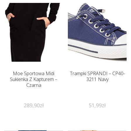
Moe Sportowa Midi
Trampki SPRANDI – CP40-
Sukienka Z Kapturem –
3211 Navy
Czarna
289,90
zł
51,99
zł