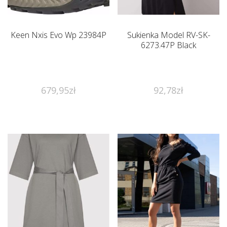
Keen Nxis Evo Wp 23984P
Sukienka Model RV-SK-
6273.47P Black
679,95
zł
92,78
zł