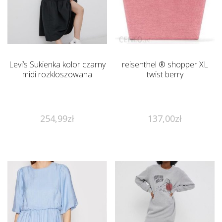
Levi’s Sukienka kolor czarny
reisenthel ® shopper XL
midi rozkloszowana
twist berry
254,99
zł
137,00
zł