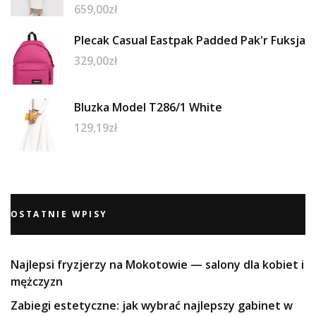
659,00
zł
Plecak Casual Eastpak Padded Pak'r Fuksja
329,00
zł
Bluzka Model T286/1 White
129,19
zł
OSTATNIE WPISY
Najlepsi fryzjerzy na Mokotowie — salony dla kobiet i
mężczyzn
Zabiegi estetyczne: jak wybrać najlepszy gabinet w