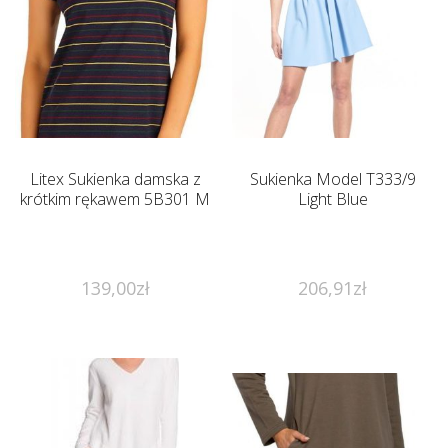
Litex Sukienka damska z
Sukienka Model T333/9
krótkim rękawem 5B301 M
Light Blue
139,00
zł
206,91
zł