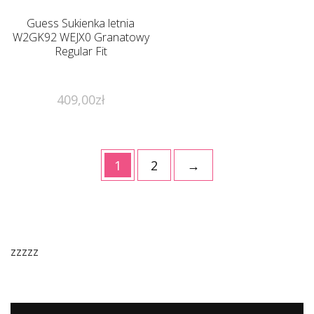
Guess Sukienka letnia
W2GK92 WEJX0 Granatowy
Regular Fit
409,00
zł
1
2
→
zzzzz