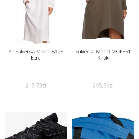
Be Sukienka Model B128
Sukienka Model MOE551
Ecru
Khaki
215,73
zł
205,53
zł