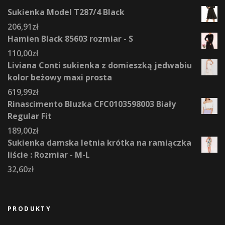
Sukienka Model T287/4 Black
206,91
zł
Hamien Black 85603 rozmiar - S
110,00
zł
Liviana Conti sukienka z domieszką jedwabiu
kolor beżowy maxi prosta
619,99
zł
Rinascimento Bluzka CFC0103598003 Biały
Regular Fit
189,00
zł
Sukienka damska letnia krótka na ramiączka
liście : Rozmiar - M-L
32,60
zł
PRODUKTY