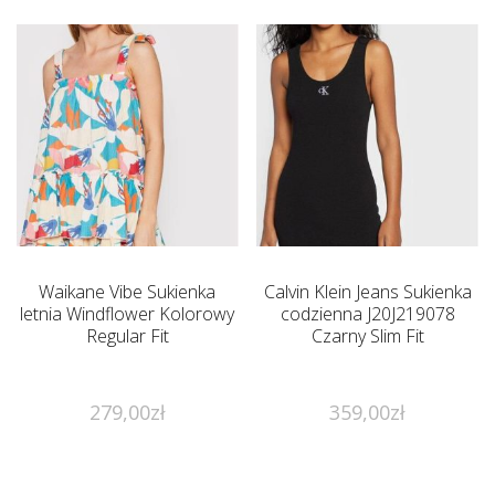
Waikane Vibe Sukienka
Calvin Klein Jeans Sukienka
letnia Windflower Kolorowy
codzienna J20J219078
Regular Fit
Czarny Slim Fit
279,00
zł
359,00
zł