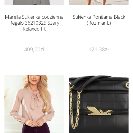
Marella Sukienka codzienna
Sukienka Ponitama Black
Regalo 36210325 Szary
(Rozmiar L)
Relaxed Fit
409,00
zł
121,38
zł