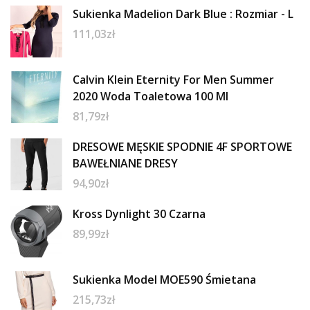
Sukienka Madelion Dark Blue : Rozmiar - L
111,03
zł
Calvin Klein Eternity For Men Summer
2020 Woda Toaletowa 100 Ml
81,79
zł
DRESOWE MĘSKIE SPODNIE 4F SPORTOWE
BAWEŁNIANE DRESY
94,90
zł
Kross Dynlight 30 Czarna
89,99
zł
Sukienka Model MOE590 Śmietana
215,73
zł