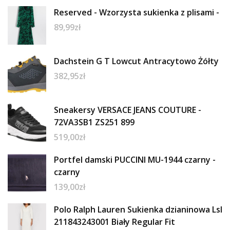
Reserved - Wzorzysta sukienka z plisami -
89,99
zł
Dachstein G T Lowcut Antracytowo Żółty
382,95
zł
Sneakersy VERSACE JEANS COUTURE -
72VA3SB1 ZS251 899
519,00
zł
Portfel damski PUCCINI MU-1944 czarny -
czarny
139,00
zł
Polo Ralph Lauren Sukienka dzianinowa Lsl
211843243001 Biały Regular Fit