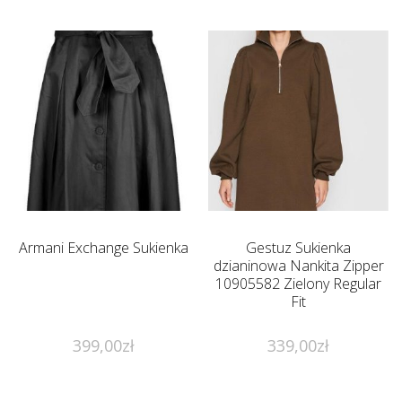
Armani Exchange Sukienka
Gestuz Sukienka
dzianinowa Nankita Zipper
10905582 Zielony Regular
Fit
399,00
zł
339,00
zł