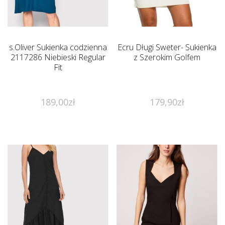
s.Oliver Sukienka codzienna
Ecru Długi Sweter- Sukienka
2117286 Niebieski Regular
z Szerokim Golfem
Fit
189,00
zł
179,90
zł