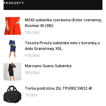
PRODUKTY
M343 sukienka czerwona (Kolor czerwony,
Rozmiar M (38))
186,30
zł
Tessita Prosta sukienka mini z koronką u
dołu Granatowy XXL
169,00
zł
Marciano Guess Sukienka
459,00
zł
Torba podróżna 25L TPU002 SW22 4F
79,90
zł