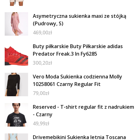
Asymetryczna sukienka maxi ze stójką
(Pudrowy, S)
469,00
zł
Buty piłkarskie Buty Piłkarskie adidas
Predator Freak.3 In Fy6285
300,20
zł
Vero Moda Sukienka codzienna Molly
10258061 Czarny Regular Fit
79,00
zł
Reserved - T-shirt regular fit z nadrukiem
- Czarny
49,99
zł
Drivemebikini Sukienka letnia Toscana