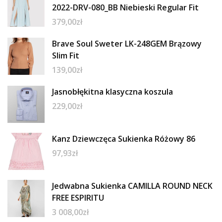
2022-DRV-080_BB Niebieski Regular Fit
379,00
zł
Brave Soul Sweter LK-248GEM Brązowy
Slim Fit
139,00
zł
Jasnobłękitna klasyczna koszula
229,00
zł
Kanz Dziewczęca Sukienka Różowy 86
97,93
zł
Jedwabna Sukienka CAMILLA ROUND NECK
FREE ESPIRITU
3 008,00
zł