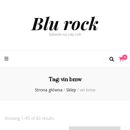
Blu rock
Sukienki na cały rok!
0
Tag:
vin bmw
Strona główna
/
Sklep
/
vin bmw
Showing 1–45 of 83 results