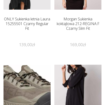
ONLY Sukienka letnia Laura
Morgan Sukienka
15255501 Czarny Regular
koktajlowa 212-REGINA.F
Fit
Czarny Slim Fit
139,00
zł
169,00
zł