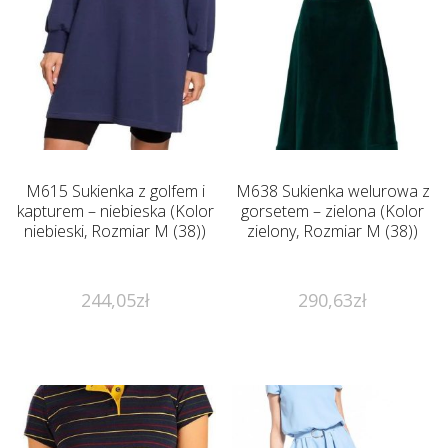
M615 Sukienka z golfem i
M638 Sukienka welurowa z
kapturem – niebieska (Kolor
gorsetem – zielona (Kolor
niebieski, Rozmiar M (38))
zielony, Rozmiar M (38))
244,05
zł
290,63
zł