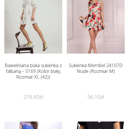
Bawełniana biała sukienka z
Sukienka Merribel 24107D
falbaną – S169 (Kolor biały,
Nude (Rozmiar M)
Rozmiar XL (42))
219,60
zł
56,15
zł