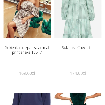
Sukienka hiszpanka animal
Sukienka Checkster
print snake 13617
169,00
zł
174,00
zł