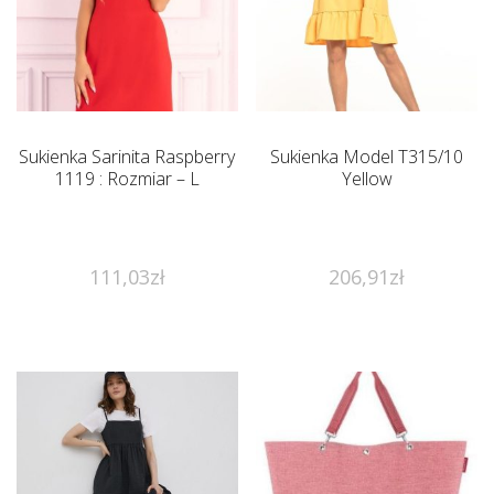
Sukienka Sarinita Raspberry
Sukienka Model T315/10
1119 : Rozmiar – L
Yellow
111,03
zł
206,91
zł