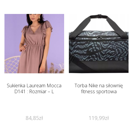
Sukienka Lauream Mocca
Torba Nike na siłownię
D141 : Rozmiar – L
fitness sportowa
84,85
zł
119,99
zł