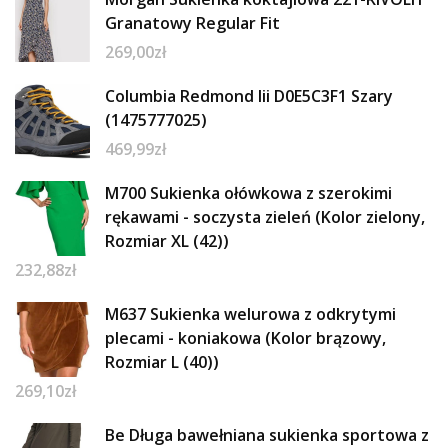
Granatowy Regular Fit
269,00
zł
Columbia Redmond Iii D0E5C3F1 Szary
(1475777025)
469,99
zł
M700 Sukienka ołówkowa z szerokimi
rękawami - soczysta zieleń (Kolor zielony,
Rozmiar XL (42))
232,88
zł
M637 Sukienka welurowa z odkrytymi
plecami - koniakowa (Kolor brązowy,
Rozmiar L (40))
269,10
zł
Be Długa bawełniana sukienka sportowa z