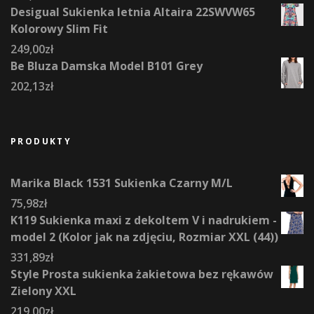
Desigual Sukienka letnia Altaira 22SWVW65
Kolorowy Slim Fit
249,00
zł
Be Bluza Damska Model B101 Grey
202,13
zł
PRODUKTY
Marika Black 1531 Sukienka Czarny M/L
75,98
zł
K119 Sukienka maxi z dekoltem V i nadrukiem -
model 2 (Kolor jak na zdjęciu, Rozmiar XXL (44))
331,89
zł
Style Prosta sukienka żakietowa bez rękawów
Zielony XXL
219,00
zł