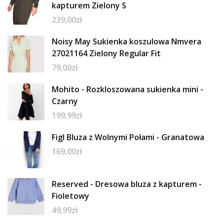
kapturem Zielony S
239,00
zł
Noisy May Sukienka koszulowa Nmvera
27021164 Zielony Regular Fit
79,00
zł
Mohito - Rozkloszowana sukienka mini -
Czarny
199,99
zł
Figl Bluza z Wolnymi Połami - Granatowa
169,00
zł
Reserved - Dresowa bluza z kapturem -
Fioletowy
49,99
zł