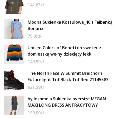
142,63
zł
Modna Sukienka Koszulowa_40 z Falbanką
Bonprix
79,99
zł
United Colors of Benetton sweter z
domieszką wełny dziecięcy lekki
149,99
zł
The North Face W Summit Breithorn
Futurelight Tnf Black Tnf Red 21145583
921,59
zł
by Insomnia Sukienka oversize MEGAN
MAXI LONG DRESS ANTRACYTOWY
199,00
zł