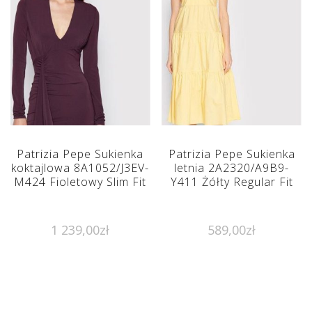
Patrizia Pepe Sukienka
Patrizia Pepe Sukienka
koktajlowa 8A1052/J3EV-
letnia 2A2320/A9B9-
M424 Fioletowy Slim Fit
Y411 Żółty Regular Fit
1 239,00
zł
589,00
zł