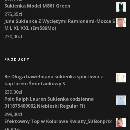
Sukienka Model M861 Green
275,35
zł
June Sukienka Z Wyciętymi Ramionami-Mocca S
M L XL XXL (Em589Mo)
230,00
zł
PRODUKTY
Be Długa bawełniana sukienka sportowa z
kapturem Śmietankowy S
239,00
zł
Polo Ralph Lauren Sukienka codzienna
311875409002 Niebieski Regular Fit
399,00
zł
Efektowny Top w Kolorowe Kwiaty_50 Bonprix
55,50
zł