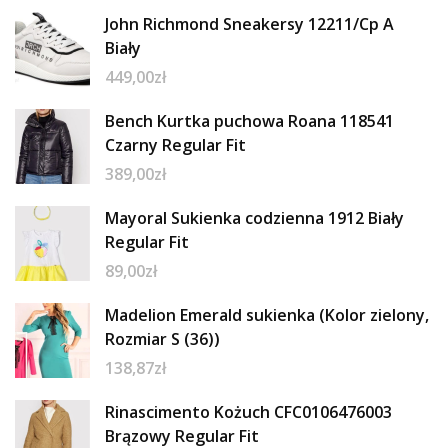
John Richmond Sneakersy 12211/Cp A
Biały
449,00
zł
Bench Kurtka puchowa Roana 118541
Czarny Regular Fit
389,00
zł
Mayoral Sukienka codzienna 1912 Biały
Regular Fit
89,00
zł
Madelion Emerald sukienka (Kolor zielony,
Rozmiar S (36))
138,87
zł
Rinascimento Kożuch CFC0106476003
Brązowy Regular Fit