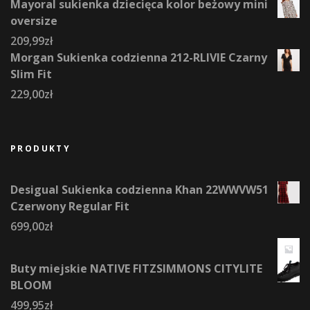
Mayoral sukienka dziecięca kolor beżowy mini
oversize
209,99
zł
Morgan Sukienka codzienna 212-RLIVIE Czarny
Slim Fit
229,00
zł
PRODUKTY
Desigual Sukienka codzienna Khan 22WWVW51
Czerwony Regular Fit
699,00
zł
Buty miejskie NATIVE FITZSIMMONS CITYLITE
BLOOM
499,95
zł