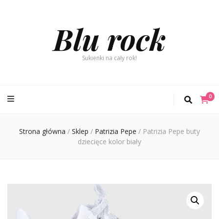
Blu rock
Sukienki na cały rok!
0
Strona główna
/
Sklep
/
Patrizia Pepe
/
Patrizia Pepe buty
dziecięce kolor biały