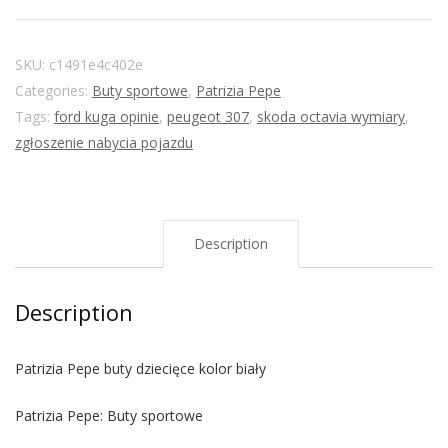
SKU:
c1491e4c402e
Categories:
Buty sportowe
,
Patrizia Pepe
Tags:
ford kuga opinie
,
peugeot 307
,
skoda octavia wymiary
,
zgłoszenie nabycia pojazdu
Description
Description
Patrizia Pepe buty dziecięce kolor biały
Patrizia Pepe: Buty sportowe