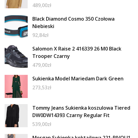
489,00
zł
Black Diamond Cosmo 350 Czołowa
Niebieski
92,84
zł
Salomon X Raise 2 416339 26 M0 Black
Trooper Czarny
479,00
zł
Sukienka Model Mariedam Dark Green
273,53
zł
Tommy Jeans Sukienka koszulowa Tiered
DW0DW14393 Czarny Regular Fit
539,00
zł
Morgan Sukienka koktajlowa 221-RIVOLI1