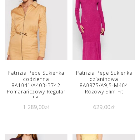
Patrizia Pepe Sukienka
Patrizia Pepe Sukienka
codzienna
dzianinowa
8A1041/A403-B742
8A0875/A9J5-M404
Pomarańczowy Regular
Różowy Slim Fit
Fit
1 289,00
zł
629,00
zł