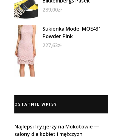
Bikkembergs Pasek
289,00
zł
Sukienka Model MOE431
Powder Pink
227,63
zł
OSTATNIE WPISY
Najlepsi fryzjerzy na Mokotowie —
salony dla kobiet i mężczyzn