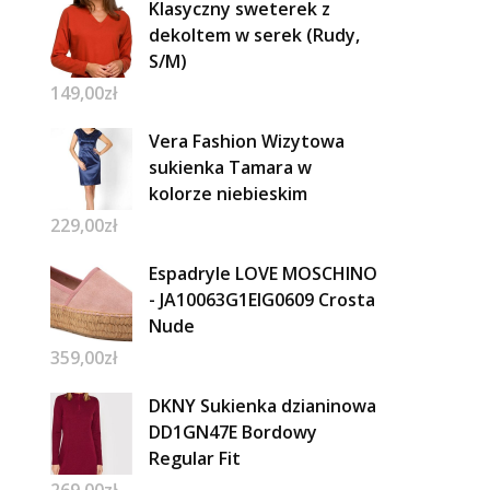
Klasyczny sweterek z
dekoltem w serek (Rudy,
S/M)
149,00
zł
Vera Fashion Wizytowa
sukienka Tamara w
kolorze niebieskim
229,00
zł
Espadryle LOVE MOSCHINO
- JA10063G1EIG0609 Crosta
Nude
359,00
zł
DKNY Sukienka dzianinowa
DD1GN47E Bordowy
Regular Fit
269,00
zł