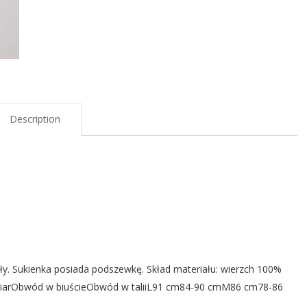
Description
ły. Sukienka posiada podszewkę. Skład materiału: wierzch 100%
zmiarObwód w biuścieObwód w taliiL91 cm84-90 cmM86 cm78-86