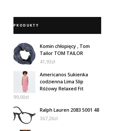
PRODUKTY
Komin chłopięcy , Tom
Tailor TOM TAILOR
41,93
zł
Americanos Sukienka
codzienna Lima Slip
Różowy Relaxed Fit
99,00
zł
Ralph Lauren 2083 5001 48
367,26
zł