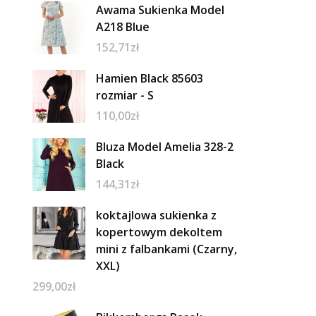
Awama Sukienka Model
A218 Blue
152,71
zł
Hamien Black 85603
rozmiar - S
110,00
zł
Bluza Model Amelia 328-2
Black
144,31
zł
koktajlowa sukienka z
kopertowym dekoltem
mini z falbankami (Czarny,
XXL)
299,00
zł