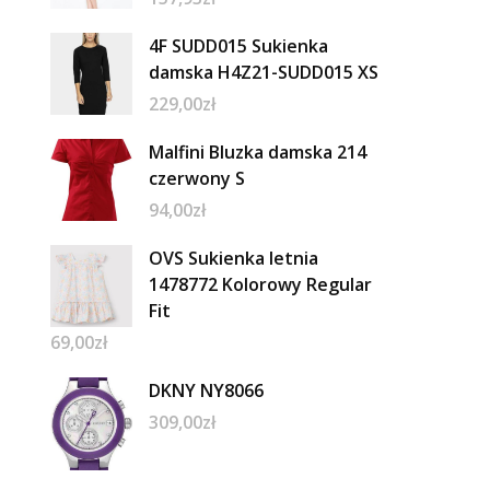
4F SUDD015 Sukienka
damska H4Z21-SUDD015 XS
229,00
zł
Malfini Bluzka damska 214
czerwony S
94,00
zł
OVS Sukienka letnia
1478772 Kolorowy Regular
Fit
69,00
zł
DKNY NY8066
309,00
zł