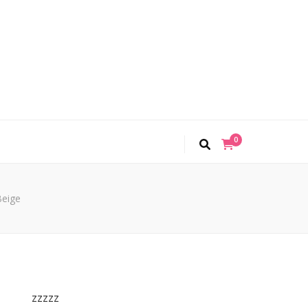
0
Beige
zzzzz