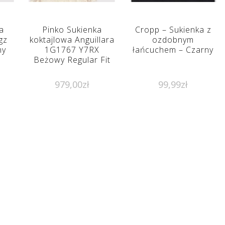
a
Pinko Sukienka
Cropp – Sukienka z
gz
koktajlowa Anguillara
ozdobnym
ny
1G1767 Y7RX
łańcuchem – Czarny
Beżowy Regular Fit
979,00
zł
99,99
zł