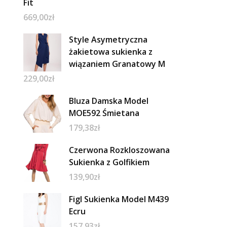
Fit
669,00
zł
Style Asymetryczna
żakietowa sukienka z
wiązaniem Granatowy M
229,00
zł
Bluza Damska Model
MOE592 Śmietana
179,38
zł
Czerwona Rozkloszowana
Sukienka z Golfikiem
139,90
zł
Figl Sukienka Model M439
Ecru
157,93
zł