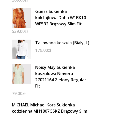
Guess Sukienka
koktajlowa Doha W1BK10
WE5B2 Brązowy Slim Fit
539,00
zł
Taliowana koszula (Biały, L)
179,00
zł
Noisy May Sukienka
koszulowa Nmvera
27021164 Zielony Regular
Fit
79,00
zł
MICHAEL Michael Kors Sukienka
codzienna MH1807G5KZ Brązowy Slim