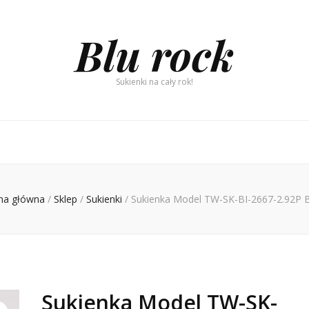
Blu rock
Sukienki na cały rok!
na główna
/
Sklep
/
Sukienki
/
Sukienka Model TW-SK-BI-2667-2.92P 
Sukienka Model TW-SK-