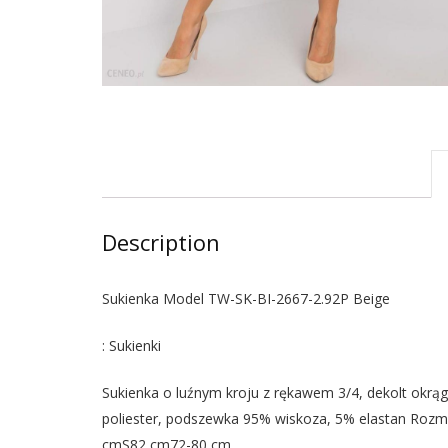
Description
Sukienka Model TW-SK-BI-2667-2.92P Beige
: Sukienki
Sukienka o luźnym kroju z rękawem 3/4, dekolt okrąg
poliester, podszewka 95% wiskoza, 5% elastan Ro
cmS82 cm72-80 cm