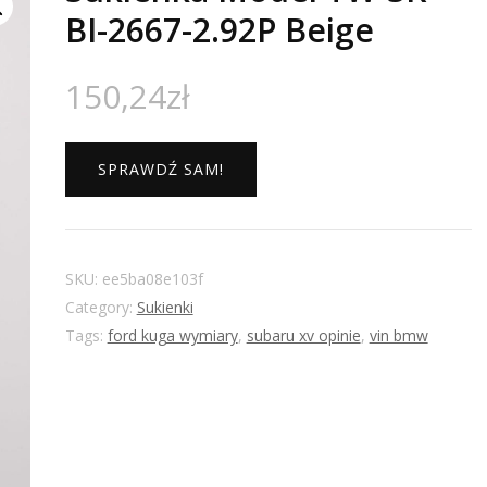
BI-2667-2.92P Beige
150,24
zł
SPRAWDŹ SAM!
SKU:
ee5ba08e103f
Category:
Sukienki
Tags:
ford kuga wymiary
,
subaru xv opinie
,
vin bmw