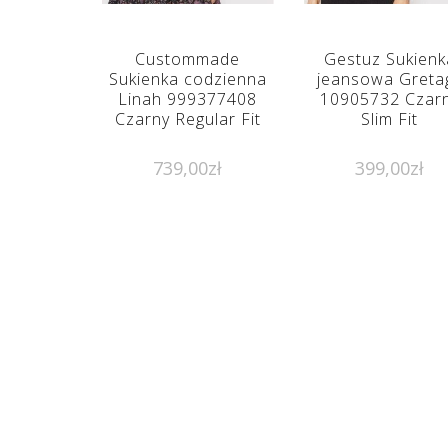
Custommade
Gestuz Sukienk
Sukienka codzienna
jeansowa Greta
Linah 999377408
10905732 Czar
Czarny Regular Fit
Slim Fit
739,00
zł
399,00
zł