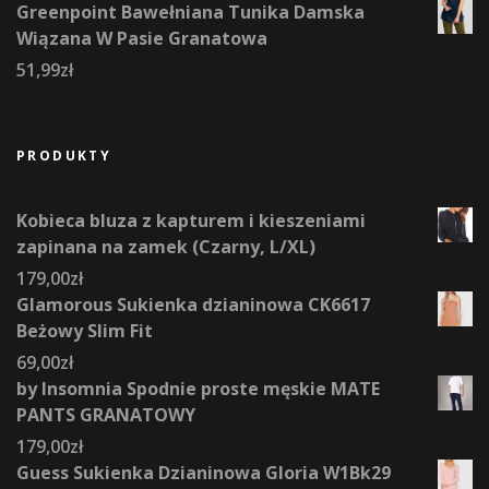
Greenpoint Bawełniana Tunika Damska
Wiązana W Pasie Granatowa
51,99
zł
PRODUKTY
Kobieca bluza z kapturem i kieszeniami
zapinana na zamek (Czarny, L/XL)
179,00
zł
Glamorous Sukienka dzianinowa CK6617
Beżowy Slim Fit
69,00
zł
by Insomnia Spodnie proste męskie MATE
PANTS GRANATOWY
179,00
zł
Guess Sukienka Dzianinowa Gloria W1Bk29