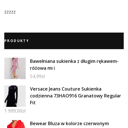
zzzzz
PRODUKTY
Bawełniana sukienka z długim rękawem-
różowa mi i
54,99
zł
Versace Jeans Couture Sukienka
codzienna 73HAO916 Granatowy Regular
Fit
1 999,00
zł
Bewear Bluza w kolorze czerwonym