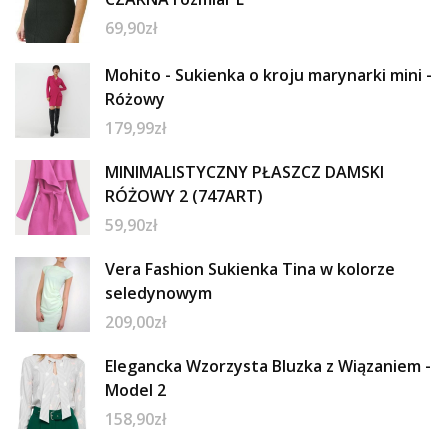
69,90
zł
Mohito - Sukienka o kroju marynarki mini -
Różowy
179,99
zł
MINIMALISTYCZNY PŁASZCZ DAMSKI
RÓŻOWY 2 (747ART)
59,90
zł
Vera Fashion Sukienka Tina w kolorze
seledynowym
209,00
zł
Elegancka Wzorzysta Bluzka z Wiązaniem -
Model 2
158,90
zł