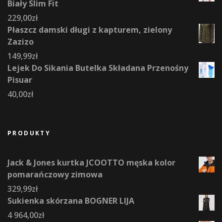
Biały Slim Fit
229,00
zł
Płaszcz damski długi z kapturem, zielony
Zazizo
149,99
zł
Lejek Do Sikania Butelka Składana Przenośny
Pisuar
40,00
zł
PRODUKTY
Jack & Jones kurtka JCOOTTO męska kolor
pomarańczowy zimowa
329,99
zł
Sukienka skórzana BOGNER LIJA
4 964,00
zł