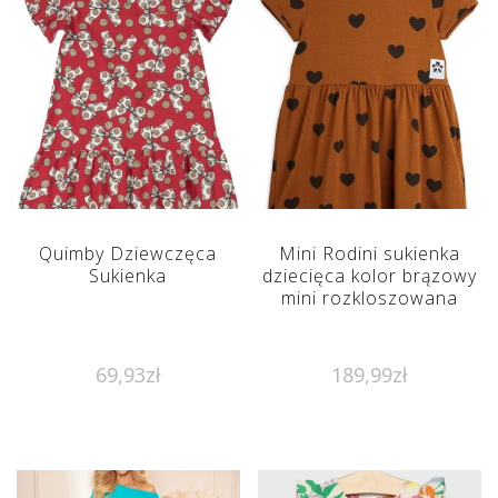
Quimby Dziewczęca
Mini Rodini sukienka
Sukienka
dziecięca kolor brązowy
mini rozkloszowana
69,93
zł
189,99
zł