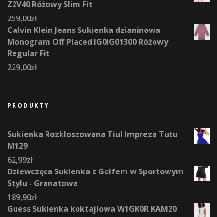
Z2V40 Różowy Slim Fit
259,00
zł
Calvin Klein Jeans Sukienka dzianinowa
Monogram Off Placed IG0IG01300 Różowy
Regular Fit
229,00
zł
PRODUKTY
Sukienka Rozkloszowana Tiul Impreza Tutu
M129
62,99
zł
Dziewczęca Sukienka z Golfem w Sportowym
Stylu - Granatowa
189,90
zł
Guess Sukienka koktajlowa W1GK0R KAM20