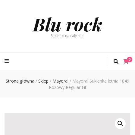
Blu rock
Sukienki na cały rok!
0
Strona główna
/
Sklep
/
Mayoral
/
Mayoral Sukienka letnia 1849
Różowy Regular Fit