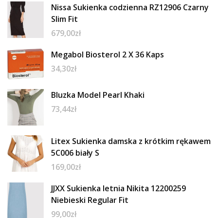
Nissa Sukienka codzienna RZ12906 Czarny
Slim Fit
679,00
zł
Megabol Biosterol 2 X 36 Kaps
34,30
zł
Bluzka Model Pearl Khaki
73,44
zł
Litex Sukienka damska z krótkim rękawem
5C006 biały S
169,00
zł
JJXX Sukienka letnia Nikita 12200259
Niebieski Regular Fit
99,00
zł