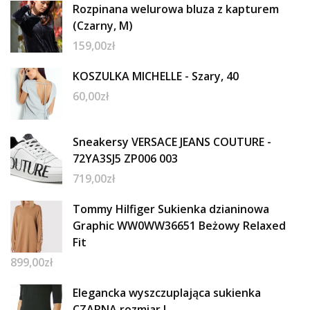
Rozpinana welurowa bluza z kapturem
(Czarny, M)
159,00
zł
KOSZULKA MICHELLE - Szary, 40
60,00
zł
Sneakersy VERSACE JEANS COUTURE -
72YA3SJ5 ZP006 003
719,00
zł
Tommy Hilfiger Sukienka dzianinowa
Graphic WW0WW36651 Beżowy Relaxed
Fit
899,00
zł
Elegancka wyszczuplająca sukienka
CZARNA rozmiar L