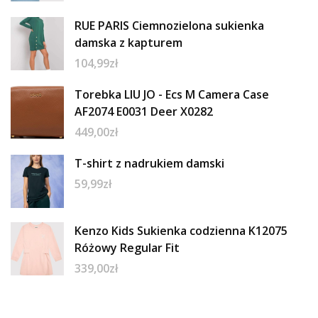
RUE PARIS Ciemnozielona sukienka
damska z kapturem
104,99
zł
Torebka LIU JO - Ecs M Camera Case
AF2074 E0031 Deer X0282
449,00
zł
T-shirt z nadrukiem damski
59,99
zł
Kenzo Kids Sukienka codzienna K12075
Różowy Regular Fit
339,00
zł