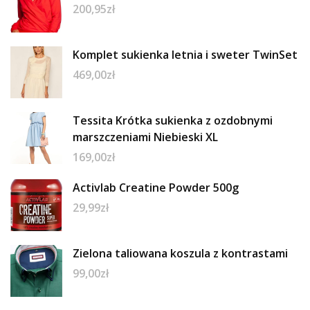
200,95
zł
Komplet sukienka letnia i sweter TwinSet
469,00
zł
Tessita Krótka sukienka z ozdobnymi
marszczeniami Niebieski XL
169,00
zł
Activlab Creatine Powder 500g
29,99
zł
Zielona taliowana koszula z kontrastami
99,00
zł