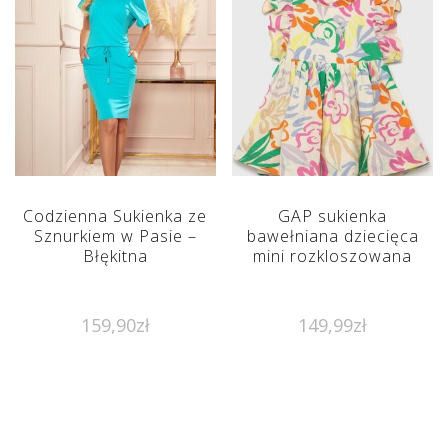
Codzienna Sukienka ze
GAP sukienka
Sznurkiem w Pasie –
bawełniana dziecięca
Błękitna
mini rozkloszowana
159,90
zł
149,99
zł