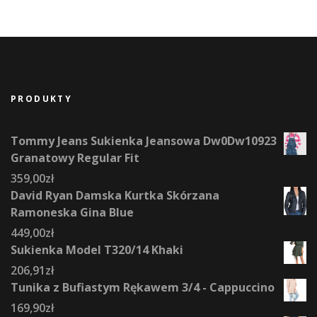
PRODUKTY
Tommy Jeans Sukienka Jeansowa Dw0Dw10923
Granatowy Regular Fit
359,00
zł
David Ryan Damska Kurtka Skórzana
Ramoneska Gina Blue
449,00
zł
Sukienka Model T320/14 Khaki
206,91
zł
Tunika z Bufiastym Rękawem 3/4 - Cappuccino
169,90
zł