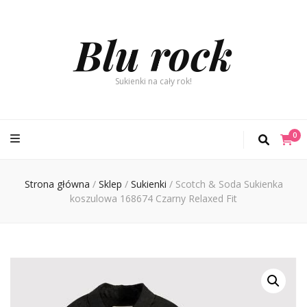
Blu rock
Sukienki na cały rok!
0
Strona główna
/
Sklep
/
Sukienki
/
Scotch & Soda Sukienka
koszulowa 168674 Czarny Relaxed Fit