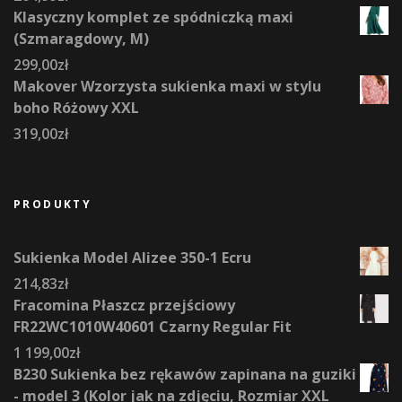
Klasyczny komplet ze spódniczką maxi
(Szmaragdowy, M)
299,00
zł
Makover Wzorzysta sukienka maxi w stylu
boho Różowy XXL
319,00
zł
PRODUKTY
Sukienka Model Alizee 350-1 Ecru
214,83
zł
Fracomina Płaszcz przejściowy
FR22WC1010W40601 Czarny Regular Fit
1 199,00
zł
B230 Sukienka bez rękawów zapinana na guziki
- model 3 (Kolor jak na zdjęciu, Rozmiar XXL