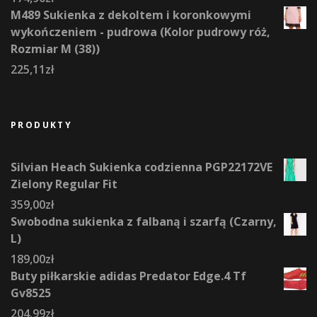
M489 Sukienka z dekoltem i koronkowymi
wykończeniem - pudrowa (Kolor pudrowy róż,
Rozmiar M (38))
225,11
zł
PRODUKTY
Silvian Heach Sukienka codzienna PGP22172VE
Zielony Regular Fit
359,00
zł
Swobodna sukienka z falbaną i szarfą (Czarny,
L)
189,00
zł
Buty piłkarskie adidas Predator Edge.4 Tf
Gv8525
204,99
zł