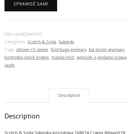
SPRAWDŹ SAM!
SKU:
ace82faed195
Categories:
Scotch & Soda
,
Sukienki
Tags:
citroen c5 opinie
,
ford kuga wymiary
,
kia stonic wymiary
,
kontrolka check engine
,
mazda mx5
,
wniosek o wydanie prawa
jazdy
Description
Description
Scotch & Soda Sukienka koszulowa 168674 Czarny Relaxed Fit