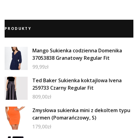
PRODUKTY
Mango Sukienka codzienna Domenika
37053838 Granatowy Regular Fit
99,99
zł
Ted Baker Sukienka koktajlowa Ivena
259733 Czarny Regular Fit
809,00
zł
Zmysłowa sukienka mini z dekoltem typu
carmen (Pomarańczowy, S)
179,00
zł