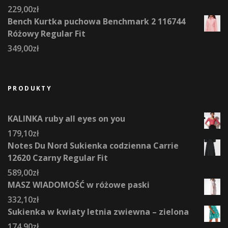
229,00
zł
Bench Kurtka puchowa Benchmark 2 116744
Różowy Regular Fit
349,00
zł
PRODUKTY
KALINKA ruby all eyes on you
179,10
zł
Notes Du Nord Sukienka codzienna Carrie
12620 Czarny Regular Fit
589,00
zł
MASZ WIADOMOŚĆ w różowe paski
332,10
zł
Sukienka w kwiaty letnia zwiewna – zielona
174,90
zł