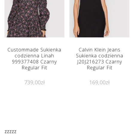
Custommade Sukienka
Calvin Klein Jeans
codzienna Linah
Sukienka codzienna
999377408 Czarny
J20J216273 Czarny
Regular Fit
Regular Fit
739,00
zł
169,00
zł
zzzzz