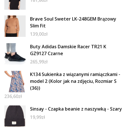
Brave Soul Sweter LK-248GEM Brązowy
Slim Fit
139,00
zł
Buty Adidas Damskie Racer TR21 K
GZ9127 Czarne
265,99
zł
K134 Sukienka z wiązanymi ramiączkami -
model 2 (Kolor jak na zdjęciu, Rozmiar S
(36))
236,60
zł
Sinsay - Czapka beanie z naszywką - Szary
19,99
zł