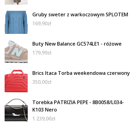
Gruby sweter z warkoczowym SPLOTEM
169,90
zł
Buty New Balance GC574LE1 - różowe
179,99
zł
Brics Itaca Torba weekendowa czerwony
350,00
zł
Torebka PATRIZIA PEPE - 8B0058/L034-
K103 Nero
1 239,00
zł