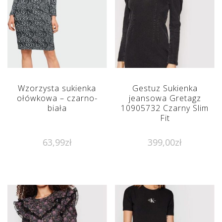
Wzorzysta sukienka
Gestuz Sukienka
ołówkowa – czarno-
jeansowa Gretagz
biała
10905732 Czarny Slim
Fit
63,99
zł
399,00
zł