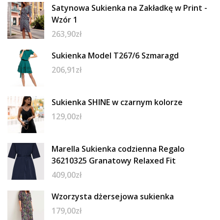
Satynowa Sukienka na Zakładkę w Print -
Wzór 1
263,90
zł
Sukienka Model T267/6 Szmaragd
206,91
zł
Sukienka SHINE w czarnym kolorze
129,00
zł
Marella Sukienka codzienna Regalo
36210325 Granatowy Relaxed Fit
409,00
zł
Wzorzysta dżersejowa sukienka
179,00
zł