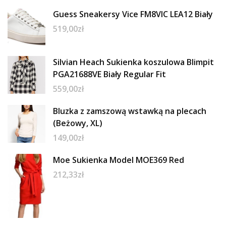
Guess Sneakersy Vice FM8VIC LEA12 Biały
519,00
zł
Silvian Heach Sukienka koszulowa Blimpit
PGA21688VE Biały Regular Fit
559,00
zł
Bluzka z zamszową wstawką na plecach
(Beżowy, XL)
149,00
zł
Moe Sukienka Model MOE369 Red
212,33
zł