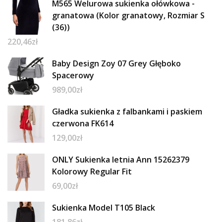
M565 Welurowa sukienka ołówkowa -
granatowa (Kolor granatowy, Rozmiar S
(36))
220,46
zł
Baby Design Zoy 07 Grey Głęboko
Spacerowy
989,00
zł
Gładka sukienka z falbankami i paskiem
czerwona FK614
129,00
zł
ONLY Sukienka letnia Ann 15262379
Kolorowy Regular Fit
69,00
zł
Sukienka Model T105 Black
181,86
zł