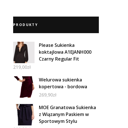
PRODUKTY
Please Sukienka
koktajlowa A1EJANH000
Czarny Regular Fit
219,00
zł
Welurowa sukienka
kopertowa - bordowa
269,90
zł
MOE Granatowa Sukienka
z Wiązanym Paskiem w
Sportowym Stylu