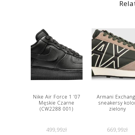
Rela
Nike Air Force 1 ’07
Armani Exchan
Męskie Czarne
sneakersy kolo
(CW2288 001)
zielony
499,99
zł
669,99
zł