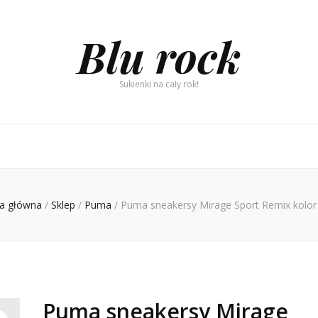
Blu rock
Sukienki na cały rok!
na główna
/
Sklep
/
Puma
/
Puma sneakersy Mirage Sport Remix kolor
Puma sneakersy Mirage