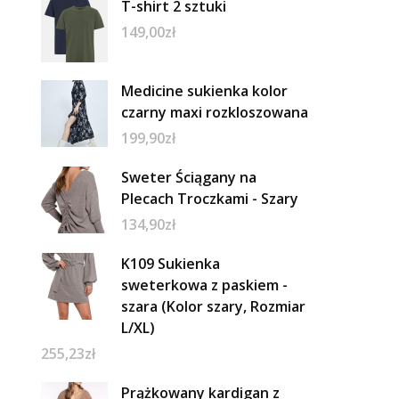
T-shirt 2 sztuki
149,00
zł
Medicine sukienka kolor
czarny maxi rozkloszowana
199,90
zł
Sweter Ściągany na
Plecach Troczkami - Szary
134,90
zł
K109 Sukienka
sweterkowa z paskiem -
szara (Kolor szary, Rozmiar
L/XL)
255,23
zł
Prążkowany kardigan z