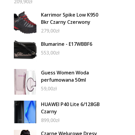
209,90
zł
Karrimor Spike Low K950
Bkr Czarny Czerwony
279,00
zł
Blumarine - E17WBBF6
553,00
zł
Guess Women Woda
perfumowana 50ml
59,00
zł
HUAWEI P40 Lite 6/128GB
Czarny
899,00
zł
Czarne Welurowe Dresy