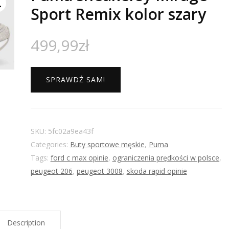
Sport Remix kolor szary
499,99
zł
SPRAWDŹ SAM!
SKU:
5fc02a9ea43f
Categories:
Buty sportowe męskie
,
Puma
Tags:
ford c max opinie
,
ograniczenia prędkości w polsce
,
peugeot 206
,
peugeot 3008
,
skoda rapid opinie
Description