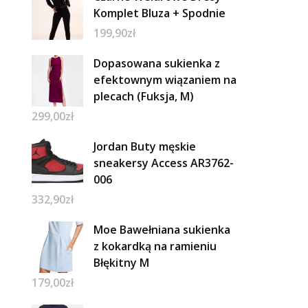
Komplet Bluza + Spodnie
199,90
zł
Dopasowana sukienka z
efektownym wiązaniem na
plecach (Fuksja, M)
299,00
zł
Jordan Buty męskie
sneakersy Access AR3762-
006
332,90
zł
Moe Bawełniana sukienka
z kokardką na ramieniu
Błękitny M
179,00
zł