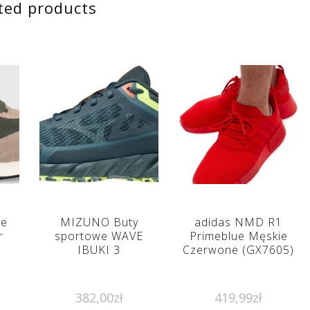
ted products
ge
MIZUNO Buty
adidas NMD R1
r
sportowe WAVE
Primeblue Męskie
IBUKI 3
Czerwone (GX7605)
382,00
zł
419,99
zł