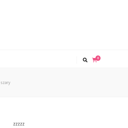
0
 szary
zzzzz