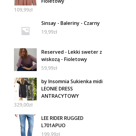
Fioletowy
109,99
zł
Sinsay - Baleriny - Czarny
19,99
zł
Reserved - Lekki sweter z
wiskozą - Fioletowy
59,99
zł
by Insomnia Sukienka midi
LEONIE DRESS
ANTRACYTOWY
329,00
zł
LEE RIDER RUGGED
L701APUO
199,99
zł