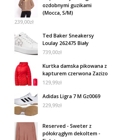
ozdobnymi guzikami
(Mocca, S/M)
239,00
zł
Ted Baker Sneakersy
Loulay 262475 Biały
739,00
zł
Kurtka damska pikowana z
kapturem czerwona Zazizo
129,99
zł
Adidas Ligra 7 M Gz0069
229,99
zł
Reserved - Sweter z
półokrągłym dekoltem -