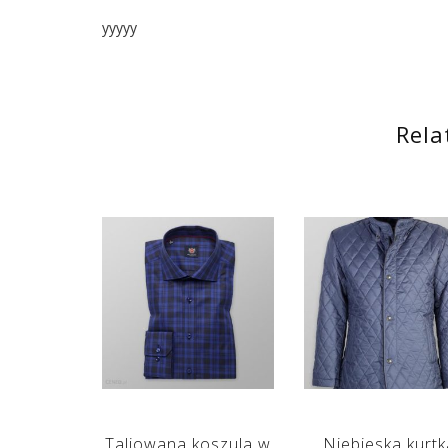
yyyyy
Rela
Taliowana koszula w
Niebieska kurtk