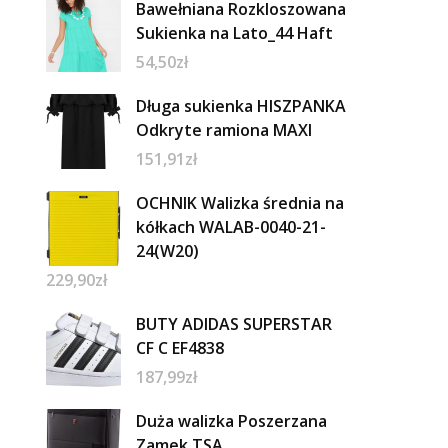
Bawełniana Rozkloszowana
Sukienka na Lato_44 Haft
54,50
zł
Długa sukienka HISZPANKA
Odkryte ramiona MAXI
151,91
zł
OCHNIK Walizka średnia na
kółkach WALAB-0040-21-
24(W20)
229,90
zł
BUTY ADIDAS SUPERSTAR
CF C EF4838
187,99
zł
Duża walizka Poszerzana
Zamek TSA