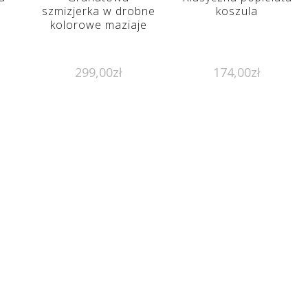
szmizjerka w drobne
koszula
kolorowe maziaje
299,00
zł
174,00
zł