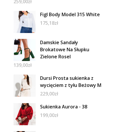
259,00
zł
Figl Body Model 315 White
175,18
zł
Damskie Sandały
Brokatowe Na Słupku
Zielone Rosel
139,00
zł
Dursi Prosta sukienka z
wycięciem z tyłu Beżowy M
229,00
zł
Sukienka Aurora - 38
199,00
zł