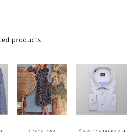
ted products
a
Granatowa
Klasyczna popielata