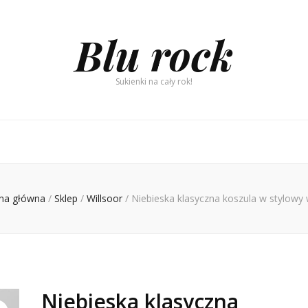
Blu rock
Sukienki na cały rok!
ona główna
/
Sklep
/
Willsoor
/
Niebieska klasyczna koszula w stylowy
Niebieska klasyczna