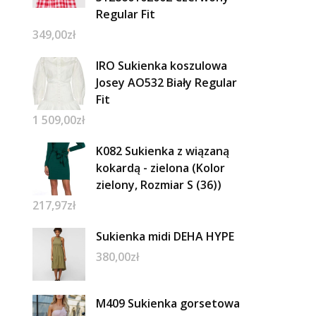
Regular Fit
349,00
zł
IRO Sukienka koszulowa
Josey AO532 Biały Regular
Fit
1 509,00
zł
K082 Sukienka z wiązaną
kokardą - zielona (Kolor
zielony, Rozmiar S (36))
217,97
zł
Sukienka midi DEHA HYPE
380,00
zł
M409 Sukienka gorsetowa