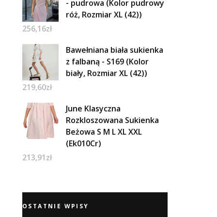
- pudrowa (Kolor pudrowy
róż, Rozmiar XL (42))
256,16
zł
Bawełniana biała sukienka
z falbaną - S169 (Kolor
biały, Rozmiar XL (42))
219,60
zł
June Klasyczna
Rozkloszowana Sukienka
Beżowa S M L XL XXL
(Ek010Cr)
213,91
zł
OSTATNIE WPISY