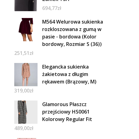
694,77
zł
M564 Welurowa sukienka
rozkloszowana z gumą w
pasie - bordowa (Kolor
bordowy, Rozmiar S (36))
251,51
zł
Elegancka sukienka
żakietowa z długim
rękawem (Brązowy, M)
319,00
zł
Glamorous Płaszcz
przejściowy HS0061
Kolorowy Regular Fit
489,00
zł