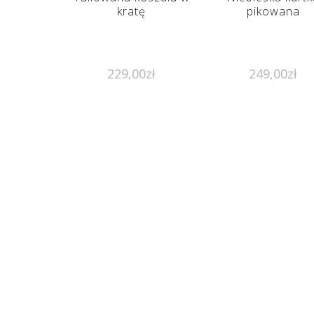
kratę
pikowana
229,00
zł
249,00
zł