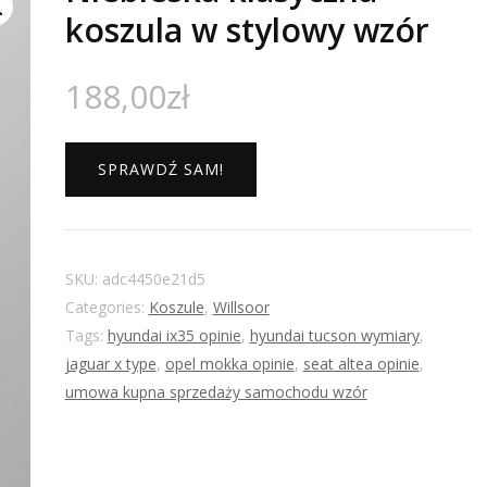
koszula w stylowy wzór
188,00
zł
SPRAWDŹ SAM!
SKU:
adc4450e21d5
Categories:
Koszule
,
Willsoor
Tags:
hyundai ix35 opinie
,
hyundai tucson wymiary
,
jaguar x type
,
opel mokka opinie
,
seat altea opinie
,
umowa kupna sprzedaży samochodu wzór