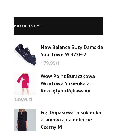
PRODUKTY
New Balance Buty Damskie
Sportowe Wl373Fs2
179,99
zł
Wow Point Buraczkowa
Wizytowa Sukienka z
Rozciętymi Rękawami
139,90
zł
Figl Dopasowana sukienka
z lamówką na dekolcie
Czarny M