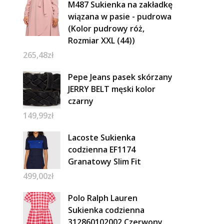
M487 Sukienka na zakładkę
wiązana w pasie - pudrowa
(Kolor pudrowy róż,
Rozmiar XXL (44))
265,48
zł
Pepe Jeans pasek skórzany
JERRY BELT męski kolor
czarny
149,99
zł
Lacoste Sukienka
codzienna EF1174
Granatowy Slim Fit
499,00
zł
Polo Ralph Lauren
Sukienka codzienna
312860102002 Czerwony