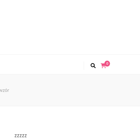
0
 wzór
zzzzz