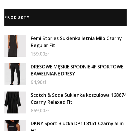
PRODUKTY
Femi Stories Sukienka letnia Milo Czarny
Regular Fit
159,00
zł
DRESOWE MĘSKIE SPODNIE 4F SPORTOWE
BAWEŁNIANE DRESY
94,90
zł
Scotch & Soda Sukienka koszulowa 168674
Czarny Relaxed Fit
869,00
zł
DKNY Sport Bluzka DP1T8151 Czarny Slim
Fit