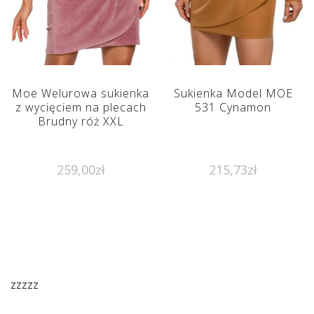
Moe Welurowa sukienka
Sukienka Model MOE
z wycięciem na plecach
531 Cynamon
Brudny róż XXL
259,00
zł
215,73
zł
zzzzz