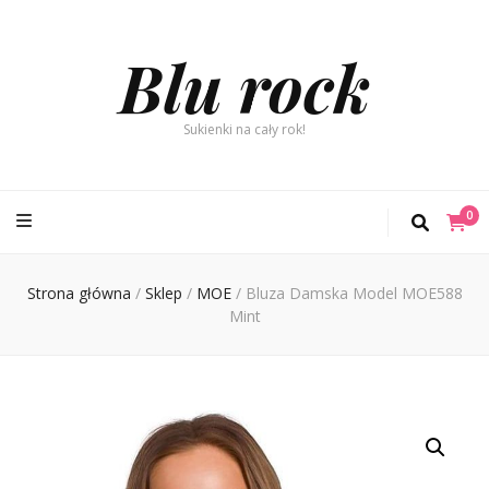
Blu rock
Sukienki na cały rok!
0
Strona główna
/
Sklep
/
MOE
/
Bluza Damska Model MOE588
Mint