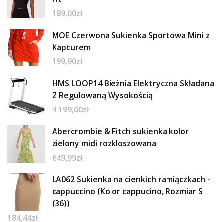
189,00
zł
MOE Czerwona Sukienka Sportowa Mini z
Kapturem
199,90
zł
HMS LOOP14 Bieżnia Elektryczna Składana
Z Regulowaną Wysokością
4 199,00
zł
Abercrombie & Fitch sukienka kolor
zielony midi rozkloszowana
649,99
zł
LA062 Sukienka na cienkich ramiączkach -
cappuccino (Kolor cappucino, Rozmiar S
(36))
184,44
zł