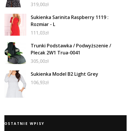
319,00
zł
Sukienka Sarinita Raspberry 1119 :
Rozmiar - L
111,03
zł
Trunki Podstawka / Podwyższenie /
Plecak 2W1 Trua-0041
305,00
zł
Sukienka Model B2 Light Grey
106,93
zł
OSTATNIE WPISY