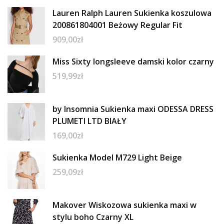
Lauren Ralph Lauren Sukienka koszulowa
200861804001 Beżowy Regular Fit
909,00
zł
Miss Sixty longsleeve damski kolor czarny
519,99
zł
by Insomnia Sukienka maxi ODESSA DRESS
PLUMETI LTD BIAŁY
169,00
zł
Sukienka Model M729 Light Beige
259,09
zł
Makover Wiskozowa sukienka maxi w
stylu boho Czarny XL