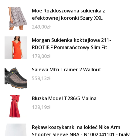
Moe Rozkloszowana sukienka z
efektownej koronki Szary XXL
249,00
zł
Morgan Sukienka koktajlowa 211-
RDOTIE.F Pomarańczowy Slim Fit
179,00
zł
Salewa Mtn Trainer 2 Wallnut
559,13
zł
Bluzka Model T286/5 Malina
129,19
zł
Rękaw koszykarski na łokieć Nike Arm
Shooter Sleeve NBA - N1002041101 - biały