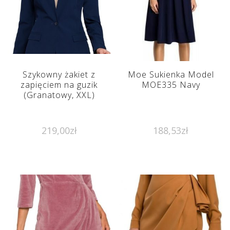
Szykowny żakiet z
Moe Sukienka Model
zapięciem na guzik
MOE335 Navy
(Granatowy, XXL)
219,00
zł
188,53
zł