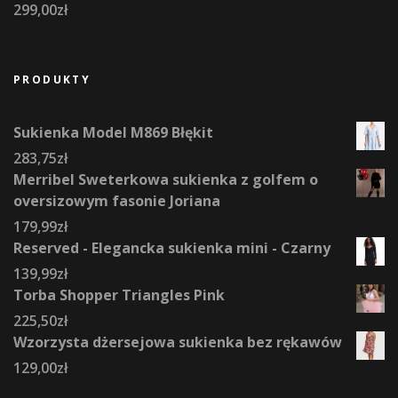
299,00
zł
PRODUKTY
Sukienka Model M869 Błękit
283,75
zł
Merribel Sweterkowa sukienka z golfem o
oversizowym fasonie Joriana
179,99
zł
Reserved - Elegancka sukienka mini - Czarny
139,99
zł
Torba Shopper Triangles Pink
225,50
zł
Wzorzysta dżersejowa sukienka bez rękawów
129,00
zł