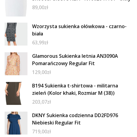
89,00
zł
Wzorzysta sukienka ołówkowa - czarno-
biała
63,99
zł
Glamorous Sukienka letnia AN3090A
Pomarańczowy Regular Fit
129,00
zł
B194 Sukienka t-shirtowa - militarna
zieleń (Kolor khaki, Rozmiar M (38))
203,07
zł
DKNY Sukienka codzienna DD2FD976
Niebieski Regular Fit
719,00
zł