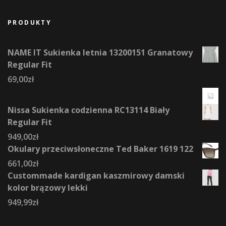
PRODUKTY
NAME IT Sukienka letnia 13200151 Granatowy
Regular Fit
69,00
zł
Nissa Sukienka codzienna RC13114 Biały
Regular Fit
949,00
zł
Okulary przeciwsłoneczne Ted Baker 1619 122
661,00
zł
Custommade kardigan kaszmirowy damski
kolor brązowy lekki
949,99
zł