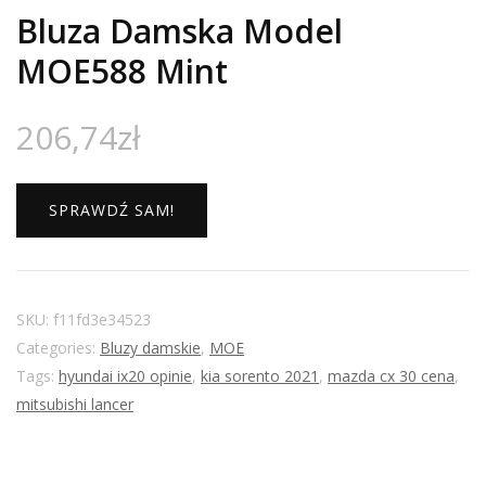
Bluza Damska Model
MOE588 Mint
206,74
zł
SPRAWDŹ SAM!
SKU:
f11fd3e34523
Categories:
Bluzy damskie
,
MOE
Tags:
hyundai ix20 opinie
,
kia sorento 2021
,
mazda cx 30 cena
,
mitsubishi lancer