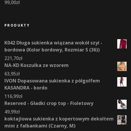
99,00
zł
PRODUKTY
K042 Długa sukienka wiązana wokół szyi -
bordowa (Kolor bordowy, Rozmiar S (36))
221,70
zł
NA-KD Koszulka ze wzorem
63,95
zł
IVON Dopasowana sukienka z półgolfem
KASANDRA - bordo
116,99
zł
Reserved - Gładki crop top - Fioletowy
49,99
zł
koktajlowa sukienka z kopertowym dekoltem
mini z falbankami (Czarny, M)