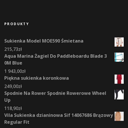
PRODUKTY
Sukienka Model MOE590 Śmietana
215,73
zł
Aqua Marina Żagiel Do Paddleboardu Blade 3
0M Blue
1 943,00
zł
Piękna sukienka koronkowa
249,00
zł
Spodnie Na Rower Spodnie Rowerowe Wheel
Up
118,90
zł
Vila Sukienka dzianinowa Sif 14067686 Brązowy
Regular Fit