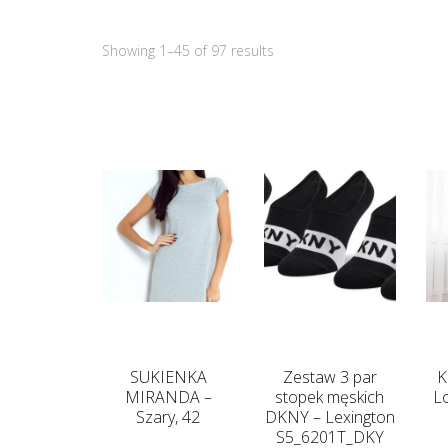
Showing 1–45 of 97 results
SUKIENKA
Zestaw 3 par
K
MIRANDA –
stopek męskich
L
Szary, 42
DKNY – Lexington
S5_6201T_DKY