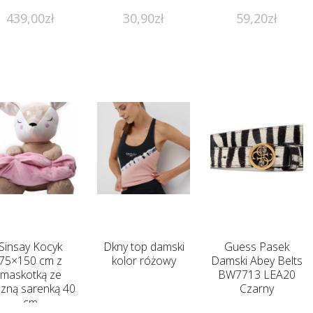
439,00
zł
30,90
zł
59,20
zł
Sinsay Kocyk
Dkny top damski
Guess Pasek
75×150 cm z
kolor różowy
Damski Abey Belts
maskotką ze
BW7713 LEA20
iczną sarenką 40
Czarny
cm