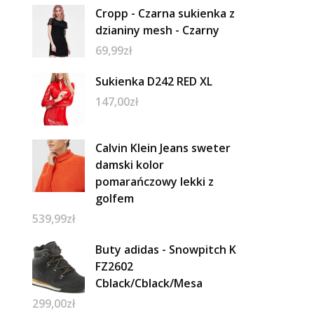
Cropp - Czarna sukienka z
dzianiny mesh - Czarny
69,99
zł
Sukienka D242 RED XL
147,00
zł
Calvin Klein Jeans sweter
damski kolor
pomarańczowy lekki z
golfem
539,99
zł
Buty adidas - Snowpitch K
FZ2602
Cblack/Cblack/Mesa
299,00
zł