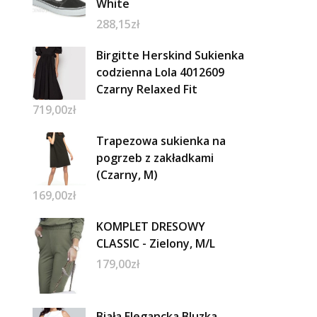
White
288,15
zł
Birgitte Herskind Sukienka
codzienna Lola 4012609
Czarny Relaxed Fit
719,00
zł
Trapezowa sukienka na
pogrzeb z zakładkami
(Czarny, M)
169,00
zł
KOMPLET DRESOWY
CLASSIC - Zielony, M/L
179,00
zł
Biała Elegancka Bluzka