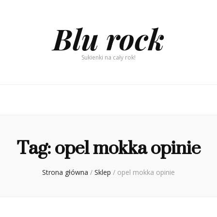
Blu rock
Sukienki na cały rok!
Tag:
opel mokka opinie
Strona główna
/
Sklep
/
opel mokka opinie