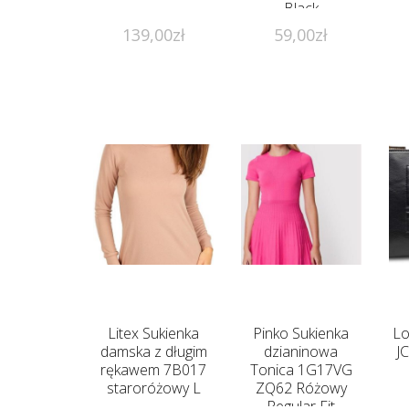
Black
139,00
zł
59,00
zł
Litex Sukienka
Pinko Sukienka
Lo
damska z długim
dzianinowa
J
rękawem 7B017
Tonica 1G17VG
staroróżowy L
ZQ62 Różowy
Regular Fit