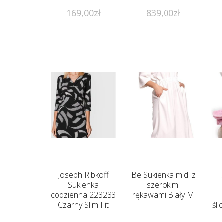
169,00
zł
839,00
zł
Joseph Ribkoff
Be Sukienka midi z
Sukienka
szerokimi
codzienna 223233
rękawami Biały M
Czarny Slim Fit
śl