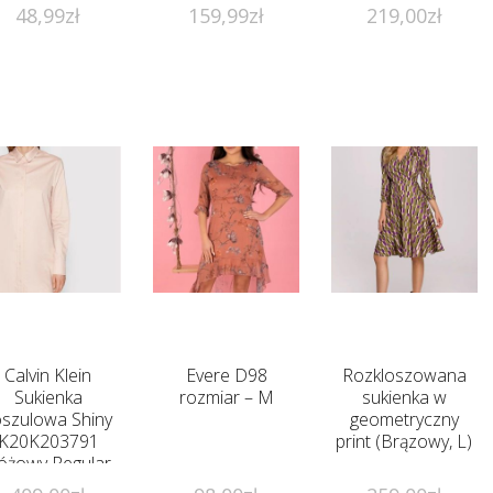
48,99
zł
159,99
zł
219,00
zł
Calvin Klein
Evere D98
Rozkloszowana
Sukienka
rozmiar – M
sukienka w
oszulowa Shiny
geometryczny
K20K203791
print (Brązowy, L)
óżowy Regular
Fit