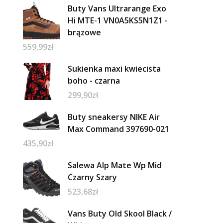
Buty Vans Ultrarange Exo
Hi MTE-1 VN0A5KS5N1Z1 -
brązowe
559,99
zł
Sukienka maxi kwiecista
boho - czarna
299,90
zł
Buty sneakersy NIKE Air
Max Command 397690-021
435,90
zł
Salewa Alp Mate Wp Mid
Czarny Szary
523,68
zł
Vans Buty Old Skool Black /