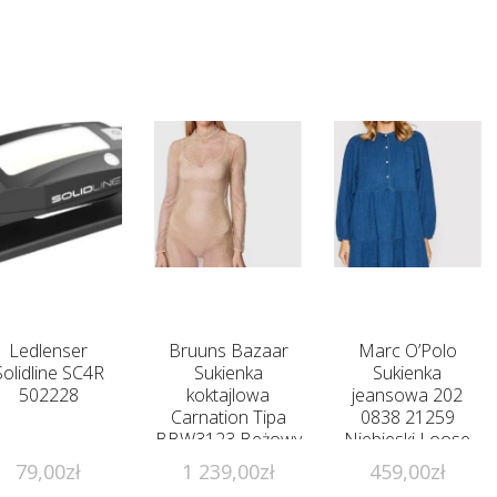
Ledlenser
Bruuns Bazaar
Marc O’Polo
Solidline SC4R
Sukienka
Sukienka
502228
koktajlowa
jeansowa 202
Carnation Tipa
0838 21259
BBW3123 Beżowy
Niebieski Loose
Slim Fit
Fit
79,00
zł
1 239,00
zł
459,00
zł