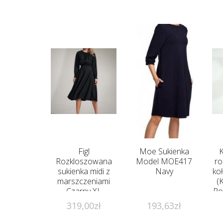
Figl
Moe Sukienka
Rozkloszowana
Model MOE417
ro
sukienka midi z
Navy
ko
marszczeniami
(
Czarny XL
Ro
319,00
zł
193,63
zł