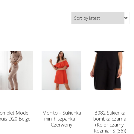
omplet Model
Mohito – Sukienka
B082 Sukienka
ouis D20 Beige
mini hiszpanka –
bombka czarna
Czerwony
(Kolor czarny,
Rozmiar S (36))