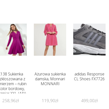
K138 Sukienka
Ażurowa sukienka
adidas Response
zkloszowana z
damska, Monnari
CL Shoes FX7726
łnierzem – rubin
MONNARI
Kolor bordowy,
zmiar XXL (44))
258,96
zł
119,90
zł
499,00
zł