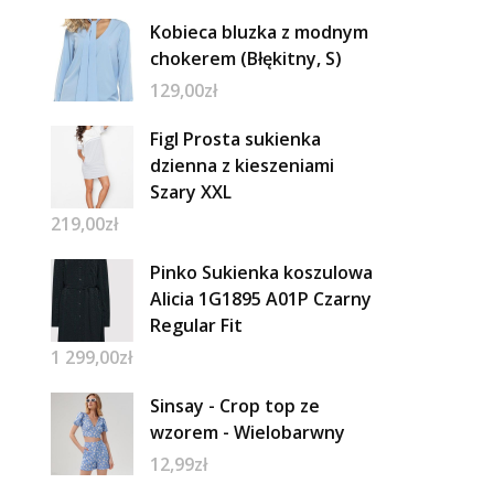
Kobieca bluzka z modnym
chokerem (Błękitny, S)
129,00
zł
Figl Prosta sukienka
dzienna z kieszeniami
Szary XXL
219,00
zł
Pinko Sukienka koszulowa
Alicia 1G1895 A01P Czarny
Regular Fit
1 299,00
zł
Sinsay - Crop top ze
wzorem - Wielobarwny
12,99
zł