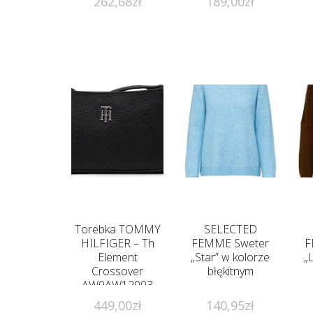
262,68
zł
189,00
zł
Torebka TOMMY
SELECTED
HILFIGER – Th
FEMME Sweter
F
Element
„Star” w kolorze
„
Crossover
błękitnym
AW0AW12003
BDS
449,00
zł
140,95
zł