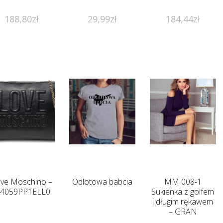
188,80
zł
29,99
zł
184,44
zł
ve Moschino –
Odlotowa babcia
MM 008-1
C4059PP1ELL0
Sukienka z golfem
i długim rękawem
– GRAN