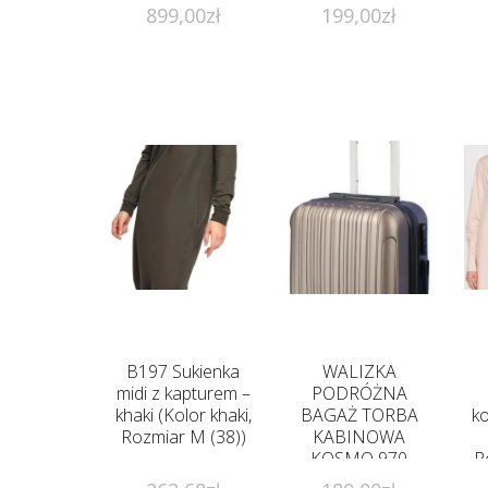
899,00
zł
199,00
zł
B197 Sukienka
WALIZKA
midi z kapturem –
PODRÓŻNA
khaki (Kolor khaki,
BAGAŻ TORBA
k
Rozmiar M (38))
KABINOWA
KOSMO 970
R