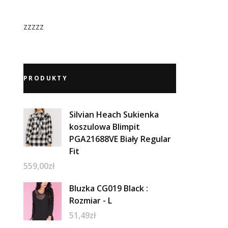
zzzzz
PRODUKTY
Silvian Heach Sukienka
koszulowa Blimpit
PGA21688VE Biały Regular
Fit
559,00
zł
Bluzka CG019 Black :
Rozmiar - L
51,49
zł