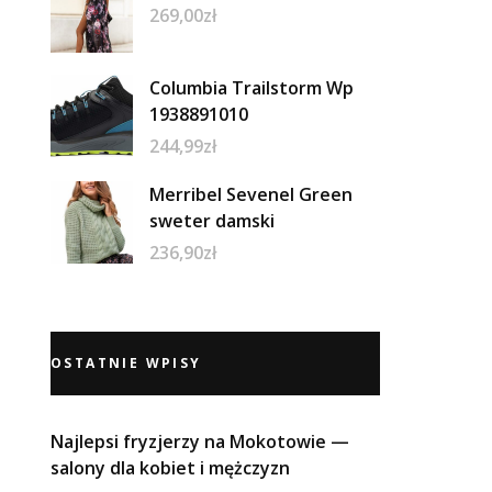
269,00
zł
Columbia Trailstorm Wp
1938891010
244,99
zł
Merribel Sevenel Green
sweter damski
236,90
zł
OSTATNIE WPISY
Najlepsi fryzjerzy na Mokotowie —
salony dla kobiet i mężczyzn