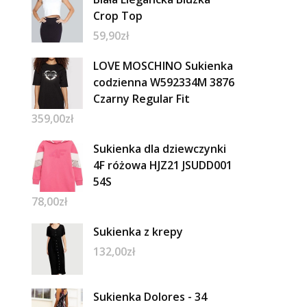
Crop Top
59,90
zł
LOVE MOSCHINO Sukienka
codzienna W592334M 3876
Czarny Regular Fit
359,00
zł
Sukienka dla dziewczynki
4F różowa HJZ21 JSUDD001
54S
78,00
zł
Sukienka z krepy
132,00
zł
Sukienka Dolores - 34