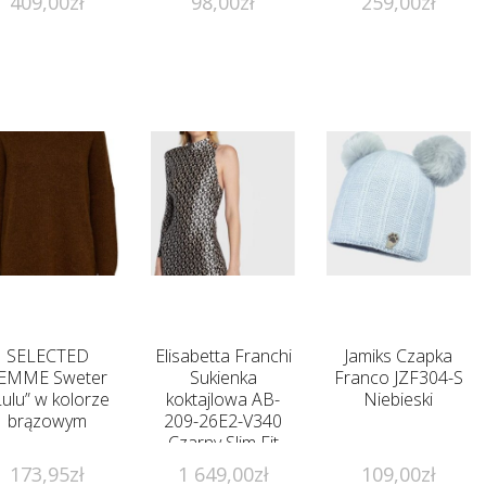
409,00
zł
98,00
zł
259,00
zł
SELECTED
Elisabetta Franchi
Jamiks Czapka
EMME Sweter
Sukienka
Franco JZF304-S
Lulu” w kolorze
koktajlowa AB-
Niebieski
brązowym
209-26E2-V340
Czarny Slim Fit
173,95
zł
1 649,00
zł
109,00
zł