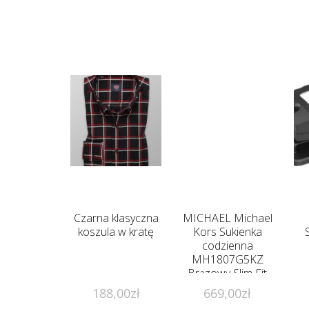
Czarna klasyczna
MICHAEL Michael
koszula w kratę
Kors Sukienka
codzienna
MH1807G5KZ
Brązowy Slim Fit
188,00
zł
669,00
zł