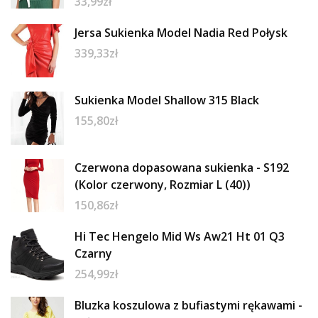
33,99
zł
Jersa Sukienka Model Nadia Red Połysk
339,33
zł
Sukienka Model Shallow 315 Black
155,80
zł
Czerwona dopasowana sukienka - S192
(Kolor czerwony, Rozmiar L (40))
150,86
zł
Hi Tec Hengelo Mid Ws Aw21 Ht 01 Q3
Czarny
254,99
zł
Bluzka koszulowa z bufiastymi rękawami -