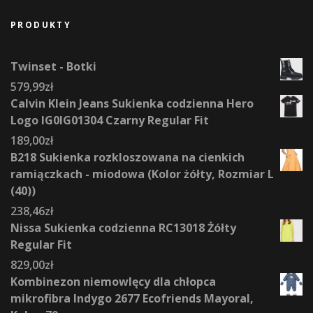
PRODUKTY
Twinset - Botki
579,99
zł
Calvin Klein Jeans Sukienka codzienna Hero
Logo IG0IG01304 Czarny Regular Fit
189,00
zł
B218 Sukienka rozkloszowana na cienkich
ramiączkach - miodowa (Kolor żółty, Rozmiar L
(40))
238,46
zł
Nissa Sukienka codzienna RC13018 Żółty
Regular Fit
829,00
zł
Kombinezon niemowlęcy dla chłopca
mikrofibra Indygo 2677 Ecofriends Mayoral,