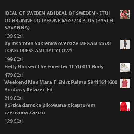
IDEAL OF SWEDEN AB IDEAL OF SWEDEN - ETUI
OCHRONNE DO IPHONE 6/6S/7/8 PLUS (PASTEL
SAVANNA)
139,99
zł
by Insomnia Sukienka oversize MEGAN MAXI
LONG DRESS ANTRACYTOWY
199,00
zł
Helly Hansen The Forester 10516011 Biały
479,00
zł
Weekend Max Mara T-Shirt Palma 59411611600
Bordowy Relaxed Fit
219,00
zł
Kurtka damska pikowana z kapturem
czerwona Zazizo
129,99
zł