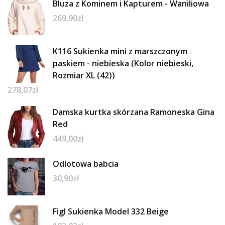
Bluza z Kominem i Kapturem - Waniliowa
269,90
zł
K116 Sukienka mini z marszczonym
paskiem - niebieska (Kolor niebieski,
Rozmiar XL (42))
278,07
zł
Damska kurtka skórzana Ramoneska Gina
Red
449,00
zł
Odlotowa babcia
30,90
zł
Figl Sukienka Model 332 Beige