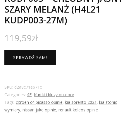
SZARY MELANŻ (H4L21
KUDP003-27M)
119,59
zł
SPRAWDŹ SAM!
SKU:
d2a8c71e671c
Categories:
4F
,
Kurtki i bluzy outdoor
Tags:
citroen c4 picasso opinie
,
kia sorento 2021
,
kia stonic
wymiary
,
nissan juke opinie
,
renault koleos opinie