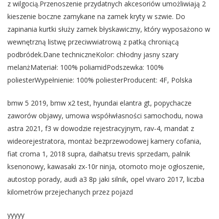
z wilgocią.Przenoszenie przydatnych akcesoriów umożliwiają 2
kieszenie boczne zamykane na zamek kryty w szwie. Do
zapinania kurtki służy zamek błyskawiczny, który wyposażono w
wewnętrzną listwę przeciwwiatrową z patką chroniącą
podbródek.Dane techniczneKolor: chłodny jasny szary
melanżMateriał: 100% poliamidPodszewka: 100%
poliesterWypełnienie: 100% poliesterProducent: 4F, Polska
bmw 5 2019, bmw x2 test, hyundai elantra gt, popychacze
zaworów objawy, umowa współwłasności samochodu, nowa
astra 2021, f3 w dowodzie rejestracyjnym, rav-4, mandat z
wideorejestratora, montaż bezprzewodowej kamery cofania,
fiat croma 1, 2018 supra, daihatsu trevis sprzedam, palnik
ksenonowy, kawasaki zx-10r ninja, otomoto moje ogłoszenie,
autostop porady, audi a3 8p jaki silnik, opel vivaro 2017, liczba
kilometrów przejechanych przez pojazd
yyyyy