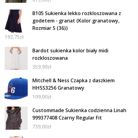
B105 Sukienka lekko rozkloszowana z
godetem - granat (Kolor granatowy,
Rozmiar S (36))
193,75
zł
Bardot sukienka kolor biały midi
rozkloszowana
359,99
zł
Mitchell & Ness Czapka z daszkiem
HHSS3256 Granatowy
109,00
zł
Custommade Sukienka codzienna Linah
999377408 Czarny Regular Fit
739,00
zł