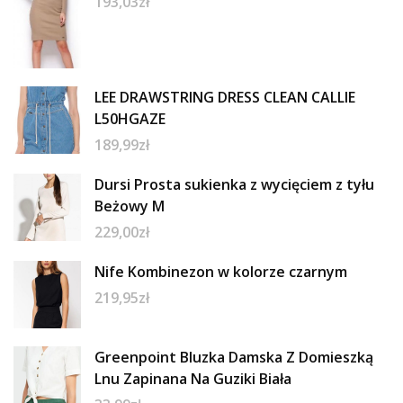
193,03
zł
LEE DRAWSTRING DRESS CLEAN CALLIE
L50HGAZE
189,99
zł
Dursi Prosta sukienka z wycięciem z tyłu
Beżowy M
229,00
zł
Nife Kombinezon w kolorze czarnym
219,95
zł
Greenpoint Bluzka Damska Z Domieszką
Lnu Zapinana Na Guziki Biała