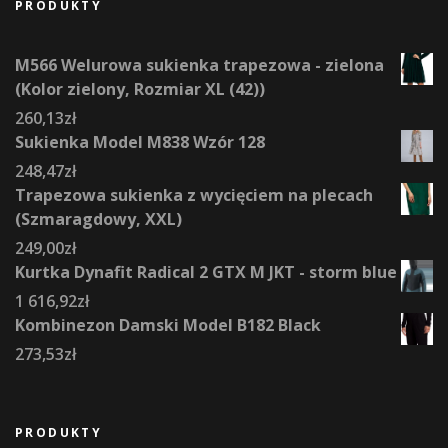
PRODUKTY
M566 Welurowa sukienka trapezowa - zielona
(Kolor zielony, Rozmiar XL (42))
260,13
zł
Sukienka Model M838 Wzór 128
248,47
zł
Trapezowa sukienka z wycięciem na plecach
(Szmaragdowy, XXL)
249,00
zł
Kurtka Dynafit Radical 2 GTX M JKT - storm blue
1 616,92
zł
Kombinezon Damski Model B182 Black
273,53
zł
PRODUKTY