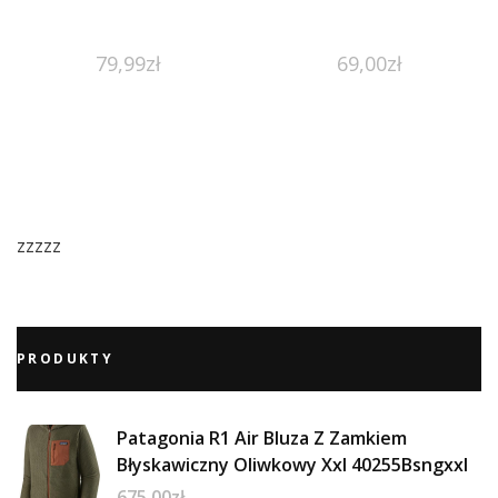
79,99
zł
69,00
zł
zzzzz
PRODUKTY
Patagonia R1 Air Bluza Z Zamkiem
Błyskawiczny Oliwkowy Xxl 40255Bsngxxl
675,00
zł