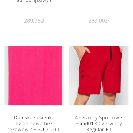
jasnobrązowym
289,95
zł
289,00
zł
Damska sukienka
4F Szorty Sportowe
dzianinowa bez
Skmd013 Czerwony
rękawów 4F SUDD260
Regular Fit