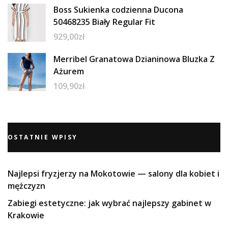
Boss Sukienka codzienna Ducona
50468235 Biały Regular Fit
929,00
zł
Merribel Granatowa Dzianinowa Bluzka Z
Ażurem
109,90
zł
OSTATNIE WPISY
Najlepsi fryzjerzy na Mokotowie — salony dla kobiet i
mężczyzn
Zabiegi estetyczne: jak wybrać najlepszy gabinet w
Krakowie