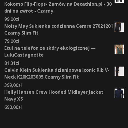
Kokomo Flip-Flops- Zamów na Decathlon.pl - 30
dni na zwrot - Czarny
99,00
zł
Noisy May Sukienka codzienna Cemre 27021201
Czarny Slim Fit
79,00
zł
Etui na telefon ze skóry ekologicznej —
LuluCastagnette
81,31
zł
Calvin Klein Sukienka dzianinowa Iconic Rib V-
Neck K20K203005 Czarny Slim Fit
399,00
zł
Helly Hansen Crew Hooded Midlayer Jacket
Navy XS
690,00
zł