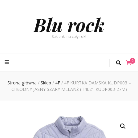
Blu rock
Sukienki na cały rok!
0
Strona główna
/
Sklep
/
4F
/
4F KURTKA DAMSKA KUDP003 –
CHŁODNY JASNY SZARY MELANŻ (H4L21 KUDP003-27M)