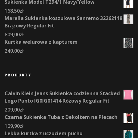
Sukienka Model T294/1 Navy/Yellow
168,50
zł
Marella Sukienka koszulowa Sanremo 32262118
Brązowy Regular Fit
809,00
zł
Kurtka welurowa z kapturem
249,00
zł
PRODUKTY
Calvin Klein Jeans Sukienka codzienna Stacked
Logo Punto IG0IG01414 Różowy Regular Fit
209,00
zł
Czarna Sukienka Tuba z Dekoltem na Plecach
169,90
zł
Lekka kurtka z uczuciem puchu