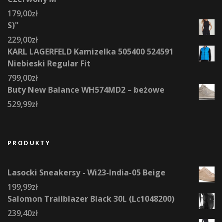
179,00
zł
S)"
229,00
zł
KARL LAGERFELD Kamizelka 505400 524591
Niebieski Regular Fit
799,00
zł
Buty New Balance WH574MD2 – beżowe
529,99
zł
PRODUKTY
Lasocki Sneakersy - Wi23-India-05 Beige
199,99
zł
Salomon Trailblazer Black 30L (Lc1048200)
239,40
zł