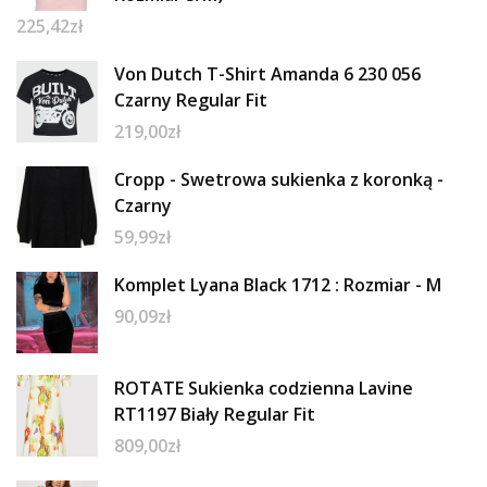
225,42
zł
Von Dutch T-Shirt Amanda 6 230 056
Czarny Regular Fit
219,00
zł
Cropp - Swetrowa sukienka z koronką -
Czarny
59,99
zł
Komplet Lyana Black 1712 : Rozmiar - M
90,09
zł
ROTATE Sukienka codzienna Lavine
RT1197 Biały Regular Fit
809,00
zł