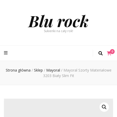
Blu rock
Sukienki na cały rok!
0
Strona główna
/
Sklep
/
Mayoral
/
Mayoral Szorty Materiałowe
3203 Biały Slim Fit