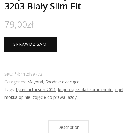
3203 Biały Slim Fit
79,00
zł
SPRAWDŹ SAM!
SKU:
f7b112d89772
Categories:
Mayoral
,
Spodnie dziecięce
Tags:
hyundai tucson 2021
,
kupno sprzedaż samochodu
,
opel
mokka opinie
,
zdjęcie do prawa jazdy
Description