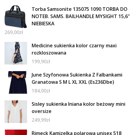
Torba Samsonite 135075 1090 TORBA DO
NOTEB. SAMS. BAILHANDLE MYSIGHT 15,6"
NIEBIESKA
269,00
zł
Medicine sukienka kolor czarny maxi
rozkloszowana
199,90
zł
June Szyfonowa Sukienka Z Falbankami
Granatowa S M L XL XXL (Es236Dbe)
184,00
zł
Sisley sukienka lniana kolor beżowy mini
oversize
249,99
zł
Rimeck Kamizelka polarowa unisex 518