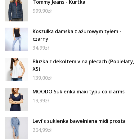
Tommy Jeans - Kurtka
999,90
zł
Koszulka damska z ażurowym tyłem -
czarny
34,99
zł
Bluzka z dekoltem v na plecach (Popielaty,
XS)
139,00
zł
MOODO Sukienka maxi typu cold arms
19,99
zł
Levi's sukienka bawełniana midi prosta
264,99
zł