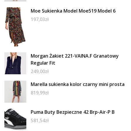
Moe Sukienka Model Moe519 Model 6
197,03
zł
Morgan Żakiet 221-VAINA.F Granatowy
Regular Fit
249,00
zł
Marella sukienka kolor czarny mini prosta
819,99
zł
Puma Buty Bezpieczne 42 Brp-Air-P B
581,54
zł