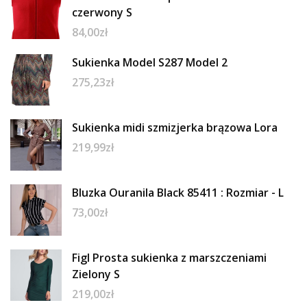
czerwony S
84,00
zł
Sukienka Model S287 Model 2
275,23
zł
Sukienka midi szmizjerka brązowa Lora
219,99
zł
Bluzka Ouranila Black 85411 : Rozmiar - L
73,00
zł
Figl Prosta sukienka z marszczeniami
Zielony S
219,00
zł