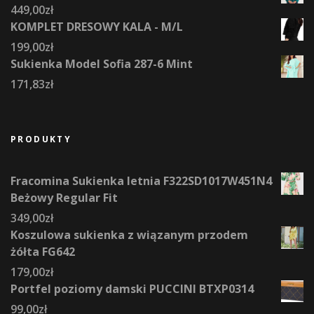
449,00
zł
KOMPLET DRESOWY KALA - M/L
199,00
zł
Sukienka Model Sofia 287-6 Mint
171,83
zł
PRODUKTY
Fracomina Sukienka letnia F322SD1017W451N4
Beżowy Regular Fit
349,00
zł
Koszulowa sukienka z wiązanym przodem
żółta FG642
179,00
zł
Portfel poziomy damski PUCCINI BTXP0314
99,00
zł