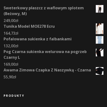
Sweterkowy płaszcz z waflowym splotem
(Beżowy, M)
249,00
zł
Tunika Model MOE278 Ecru
164,73
zł
Pofalowana sukienka z falbankami
132,00
zł
Pog Czarna sukienka welurowa na pogrzeb
Czarny L
169,00
zł
Awama Zimowa Czapka Z Naszywką - Czarna
55,90
zł
PRODUKTY