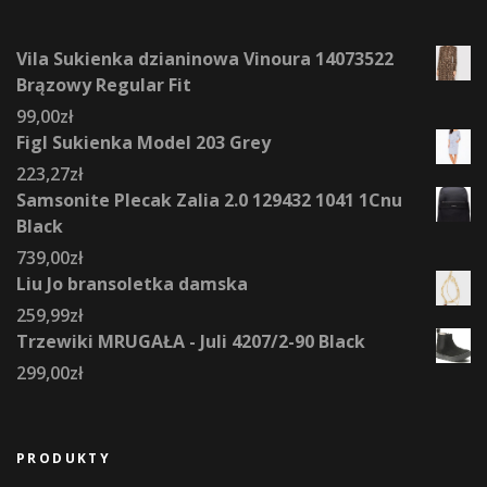
Vila Sukienka dzianinowa Vinoura 14073522
Brązowy Regular Fit
99,00
zł
Figl Sukienka Model 203 Grey
223,27
zł
Samsonite Plecak Zalia 2.0 129432 1041 1Cnu
Black
739,00
zł
Liu Jo bransoletka damska
259,99
zł
Trzewiki MRUGAŁA - Juli 4207/2-90 Black
299,00
zł
PRODUKTY