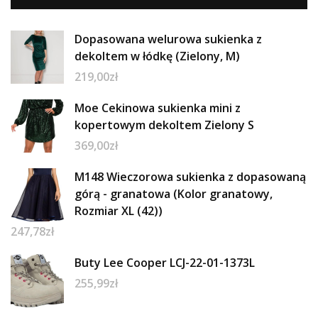
Dopasowana welurowa sukienka z
dekoltem w łódkę (Zielony, M)
219,00
zł
Moe Cekinowa sukienka mini z
kopertowym dekoltem Zielony S
369,00
zł
M148 Wieczorowa sukienka z dopasowaną
górą - granatowa (Kolor granatowy,
Rozmiar XL (42))
247,78
zł
Buty Lee Cooper LCJ-22-01-1373L
255,99
zł