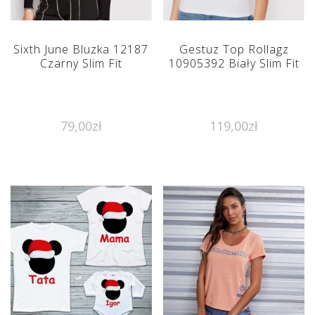
Sixth June Bluzka 12187
Gestuz Top Rollagz
Czarny Slim Fit
10905392 Biały Slim Fit
79,00
zł
119,00
zł