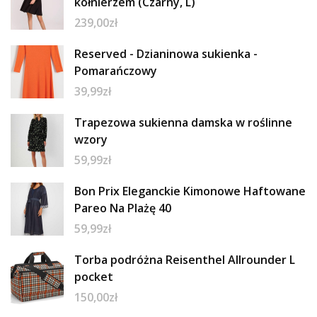
kołnierzem (Czarny, L)
239,00
zł
Reserved - Dzianinowa sukienka -
Pomarańczowy
39,99
zł
Trapezowa sukienna damska w roślinne
wzory
59,99
zł
Bon Prix Eleganckie Kimonowe Haftowane
Pareo Na Plażę 40
59,99
zł
Torba podróżna Reisenthel Allrounder L
pocket
150,00
zł