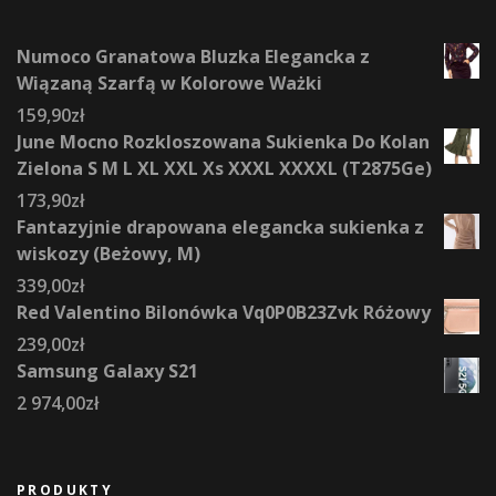
Numoco Granatowa Bluzka Elegancka z
Wiązaną Szarfą w Kolorowe Ważki
159,90
zł
June Mocno Rozkloszowana Sukienka Do Kolan
Zielona S M L XL XXL Xs XXXL XXXXL (T2875Ge)
173,90
zł
Fantazyjnie drapowana elegancka sukienka z
wiskozy (Beżowy, M)
339,00
zł
Red Valentino Bilonówka Vq0P0B23Zvk Różowy
239,00
zł
Samsung Galaxy S21
2 974,00
zł
PRODUKTY