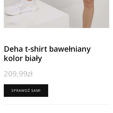
Deha t-shirt bawełniany
kolor biały
209,99
zł
SPRAWDŹ SAM!