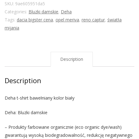
SKU:
9ae605951da5
Categories:
Bluzki damskie
,
Deha
Tags:
dacia bigster cena
,
opel meriva
,
reno captur
,
światła
mijania
Description
Description
Deha t-shirt bawełniany kolor biały
Deha: Bluzki damskie
– Produkty farbowane organicznie (eco organic dye/wash)
gwarantują wysoką biodegradowalność, redukcję negatywnego