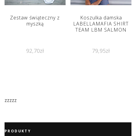
Zestaw świąteczny z
Koszulka damska
myszką
LABELLAMAFIA SHIRT
TEAM LBM SALMON
92,70
zł
79,95
zł
zzzzz
PRODUKTY