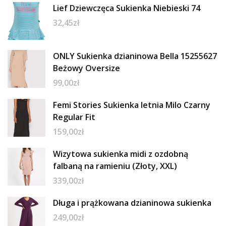
Lief Dziewczęca Sukienka Niebieski 74
32,45
zł
ONLY Sukienka dzianinowa Bella 15255627
Beżowy Oversize
99,00
zł
Femi Stories Sukienka letnia Milo Czarny
Regular Fit
159,00
zł
Wizytowa sukienka midi z ozdobną
falbaną na ramieniu (Złoty, XXL)
339,00
zł
Długa i prążkowana dzianinowa sukienka
249,00
zł