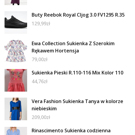
Buty Reebok Royal Cljog 3.0 FV1295 R.35
129,99
zł
Ewa Collection Sukienka Z Szerokim
Rękawem Hortensja
79,00
zł
Sukienka Pieski R.110-116 Mix Kolor 110
44,76
zł
Vera Fashion Sukienka Tanya w kolorze
niebieskim
209,00
zł
Rinascimento Sukienka codzienna