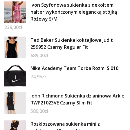
Ivon Szyfonowa sukienka z dekoltem
halter wykończonym elegancką stójką
Różowy S/M
239,00
zł
Ted Baker Sukienka koktajlowa Judit
259952 Czarny Regular Fit
689,00
zł
Nike Academy Team Torba Rozm. S 010
74,95
zł
John Richmond Sukienka dzianinowa Arkie
RWP21023VE Czarny Slim Fit
589,00
zł
Rozkloszowana sukienka mini z