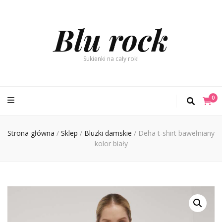
Blu rock
Sukienki na cały rok!
0
Strona główna
/
Sklep
/
Bluzki damskie
/
Deha t-shirt bawełniany
kolor biały