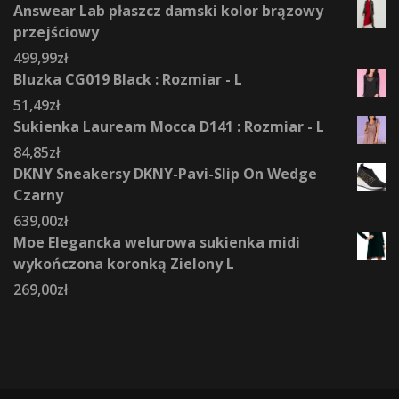
Answear Lab płaszcz damski kolor brązowy
przejściowy
499,99
zł
Bluzka CG019 Black : Rozmiar - L
51,49
zł
Sukienka Lauream Mocca D141 : Rozmiar - L
84,85
zł
DKNY Sneakersy DKNY-Pavi-Slip On Wedge
Czarny
639,00
zł
Moe Elegancka welurowa sukienka midi
wykończona koronką Zielony L
269,00
zł