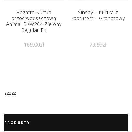
Regatta Kurtka
Sinsay – Kurtka z
przeciwdeszczowa
kapturem – Granatowy
Animal RKW264 Zielony
Regular Fit
169,00
zł
79,99
zł
zzzzz
PRODUKTY