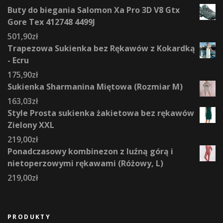
Buty do biegania Salomon Xa Pro 3D V8 Gtx
Gore Tex 412748 4499J
501,90
zł
Trapezowa Sukienka bez Rękawów z Kokardką
- Ecru
175,90
zł
Sukienka Sharmanina Miętowa (Rozmiar M)
163,03
zł
Style Prosta sukienka żakietowa bez rękawów
Zielony XXL
219,00
zł
Ponadczasowy kombinezon z luźną górą i
nietoperzowymi rękawami (Różowy, L)
219,00
zł
PRODUKTY