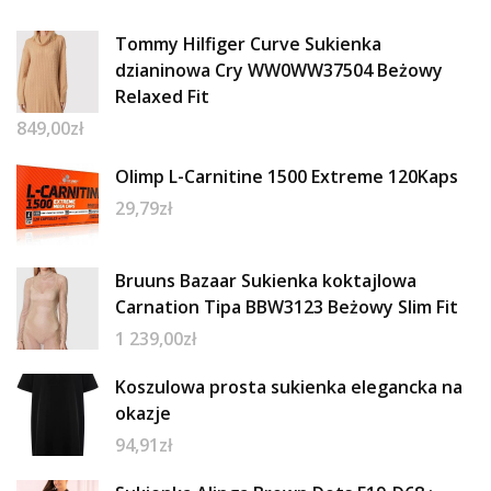
Tommy Hilfiger Curve Sukienka
dzianinowa Cry WW0WW37504 Beżowy
Relaxed Fit
849,00
zł
Olimp L-Carnitine 1500 Extreme 120Kaps
29,79
zł
Bruuns Bazaar Sukienka koktajlowa
Carnation Tipa BBW3123 Beżowy Slim Fit
1 239,00
zł
Koszulowa prosta sukienka elegancka na
okazje
94,91
zł