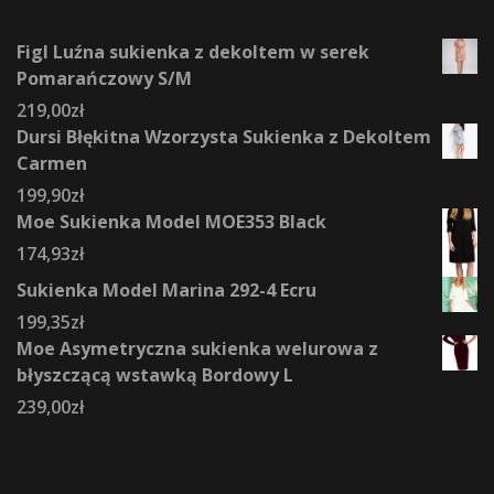
Figl Luźna sukienka z dekoltem w serek
Pomarańczowy S/M
219,00
zł
Dursi Błękitna Wzorzysta Sukienka z Dekoltem
Carmen
199,90
zł
Moe Sukienka Model MOE353 Black
174,93
zł
Sukienka Model Marina 292-4 Ecru
199,35
zł
Moe Asymetryczna sukienka welurowa z
błyszczącą wstawką Bordowy L
239,00
zł