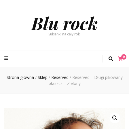
Blu rock
Sukienki na cały rok!
0
Strona główna
/
Sklep
/
Reserved
/
Reserved – Długi pikowany
płaszcz – Zielony