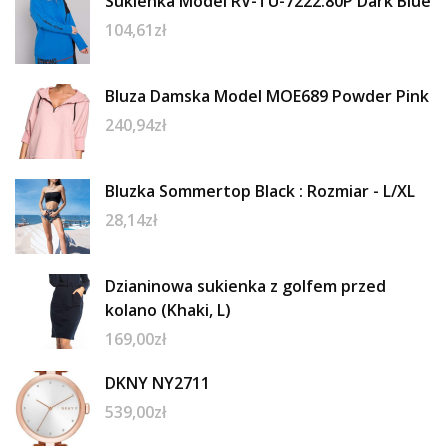
Sukienka Model RV-TU-7222.80P Dark Blue
104,61
zł
Bluza Damska Model MOE689 Powder Pink
240,94
zł
Bluzka Sommertop Black : Rozmiar - L/XL
28,14
zł
Dzianinowa sukienka z golfem przed
kolano (Khaki, L)
169,00
zł
DKNY NY2711
539,00
zł