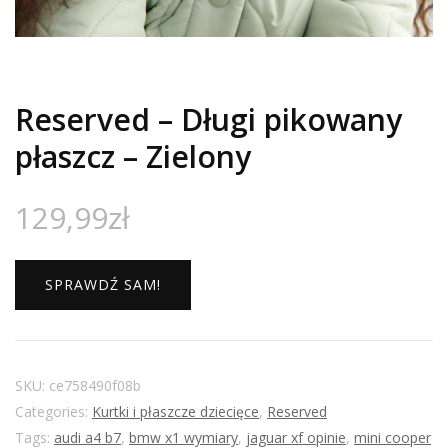
Reserved – Długi pikowany
płaszcz – Zielony
129,99
zł
SPRAWDŹ SAM!
SKU:
ce758490f08b
Categories:
Kurtki i płaszcze dziecięce
,
Reserved
Tags:
audi a4 b7
,
bmw x1 wymiary
,
jaguar xf opinie
,
mini cooper