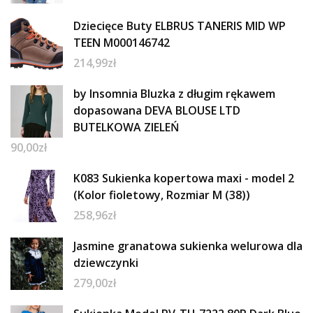
Dziecięce Buty ELBRUS TANERIS MID WP
TEEN M000146742
214,99
zł
by Insomnia Bluzka z długim rękawem
dopasowana DEVA BLOUSE LTD
BUTELKOWA ZIELEŃ
90,00
zł
K083 Sukienka kopertowa maxi - model 2
(Kolor fioletowy, Rozmiar M (38))
258,96
zł
Jasmine granatowa sukienka welurowa dla
dziewczynki
279,00
zł