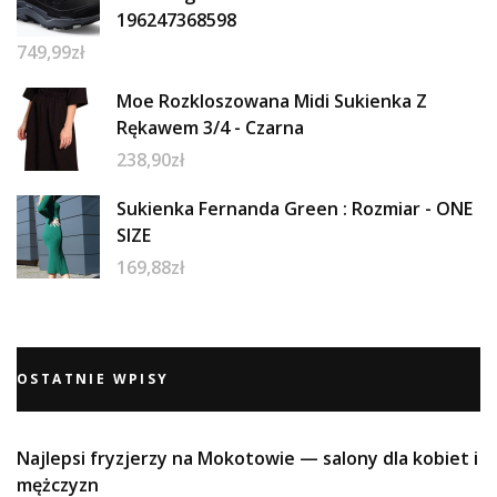
196247368598
749,99
zł
Moe Rozkloszowana Midi Sukienka Z
Rękawem 3/4 - Czarna
238,90
zł
Sukienka Fernanda Green : Rozmiar - ONE
SIZE
169,88
zł
OSTATNIE WPISY
Najlepsi fryzjerzy na Mokotowie — salony dla kobiet i
mężczyzn