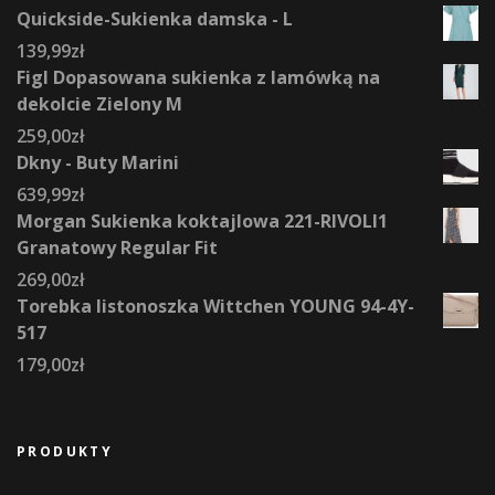
Quickside-Sukienka damska - L
139,99
zł
Figl Dopasowana sukienka z lamówką na
dekolcie Zielony M
259,00
zł
Dkny - Buty Marini
639,99
zł
Morgan Sukienka koktajlowa 221-RIVOLI1
Granatowy Regular Fit
269,00
zł
Torebka listonoszka Wittchen YOUNG 94-4Y-
517
179,00
zł
PRODUKTY