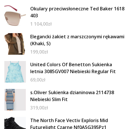
Okulary przeciwsłoneczne Ted Baker 1618
403
1 104,00
zł
Elegancki żakiet z marszczonymi rękawami
(Khaki, S)
199,00
zł
United Colors Of Benetton Sukienka
letnia 3085GV007 Niebieski Regular Fit
69,00
zł
s.Oliver Sukienka dzianinowa 2114738
Niebieski Slim Fit
319,00
zł
The North Face Vectiv Exploris Mid
Futurelight Czarne Nf0A5G395Pz1