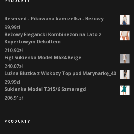
PRODUKTY
Reserved - Pikowana kamizelka - Beżowy
99,99
zł
Beżowy Elegancki Kombinezon na Lato z
Kopertowym Dekoltem
210,90
zł
Figl Sukienka Model M634 Beige
240,07
zł
Luźna Bluzka z Wiskozy Top pod Marynarkę_40
29,99
zł
Sukienka Model T315/6 Szmaragd
206,91
zł
PRODUKTY