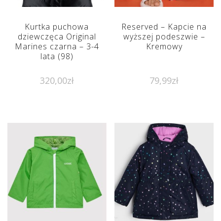
Kurtka puchowa
Reserved – Kapcie na
dziewczęca Original
wyższej podeszwie –
Marines czarna – 3-4
Kremowy
lata (98)
320,00
zł
79,99
zł