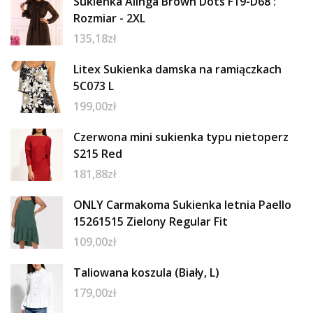
Sukienka Alinga Brown Dots F19-D68 :
Rozmiar - 2XL
135,18
zł
Litex Sukienka damska na ramiączkach
5C073 L
199,00
zł
Czerwona mini sukienka typu nietoperz
S215 Red
181,88
zł
ONLY Carmakoma Sukienka letnia Paello
15261515 Zielony Regular Fit
109,00
zł
Taliowana koszula (Biały, L)
179,00
zł