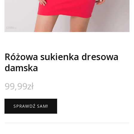
Różowa sukienka dresowa
damska
99,99
zł
SPRAWDŹ SAM!