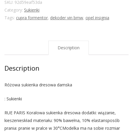
SKU:
92d59eaf53da
Category:
Sukienki
Tags:
cupra formentor
,
dekoder vin bmw
,
opel insignia
Description
Description
Różowa sukienka dresowa damska
: Sukienki
RUE PARIS Koralowa sukienka dresowa dodatki: wiązanie,
kieszenieskład materiału: 90% bawełna, 10% elastansposób
prania: pranie w pralce w 30°CModelka ma na sobie rozmiar