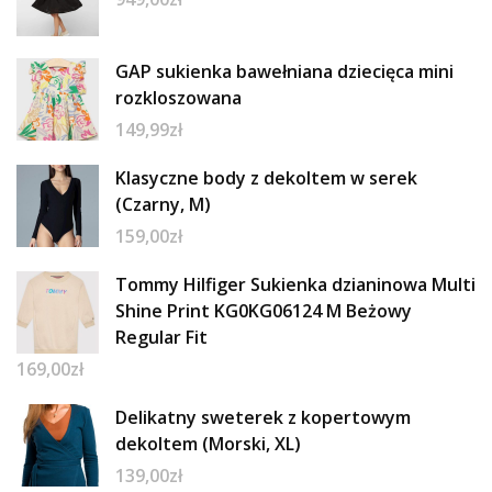
GAP sukienka bawełniana dziecięca mini
rozkloszowana
149,99
zł
Klasyczne body z dekoltem w serek
(Czarny, M)
159,00
zł
Tommy Hilfiger Sukienka dzianinowa Multi
Shine Print KG0KG06124 M Beżowy
Regular Fit
169,00
zł
Delikatny sweterek z kopertowym
dekoltem (Morski, XL)
139,00
zł