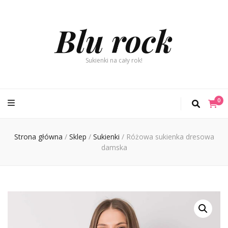
Blu rock
Sukienki na cały rok!
0
Strona główna
/
Sklep
/
Sukienki
/
Różowa sukienka dresowa
damska