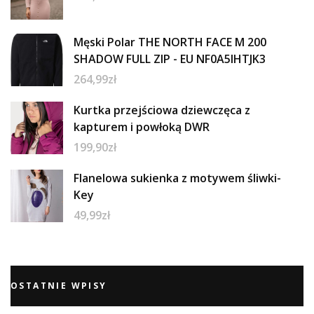
Męski Polar THE NORTH FACE M 200
SHADOW FULL ZIP - EU NF0A5IHTJK3
264,99
zł
Kurtka przejściowa dziewczęca z
kapturem i powłoką DWR
199,90
zł
Flanelowa sukienka z motywem śliwki-
Key
49,99
zł
OSTATNIE WPISY