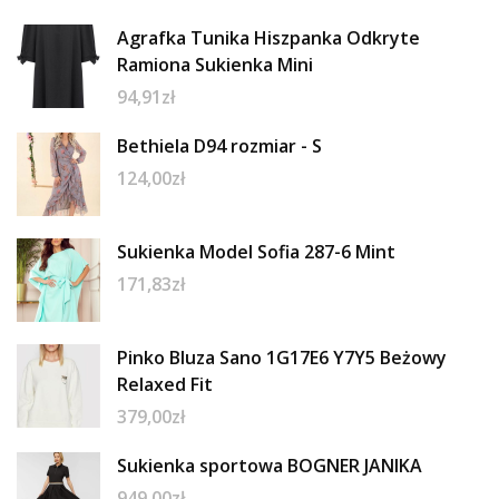
Agrafka Tunika Hiszpanka Odkryte
Ramiona Sukienka Mini
94,91
zł
Bethiela D94 rozmiar - S
124,00
zł
Sukienka Model Sofia 287-6 Mint
171,83
zł
Pinko Bluza Sano 1G17E6 Y7Y5 Beżowy
Relaxed Fit
379,00
zł
Sukienka sportowa BOGNER JANIKA
949,00
zł