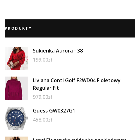
PRODUKTY
Sukienka Aurora - 38
199,00
zł
Liviana Conti Golf F2WD04 Fioletowy
Regular Fit
979,00
zł
Guess GW0327G1
458,00
zł