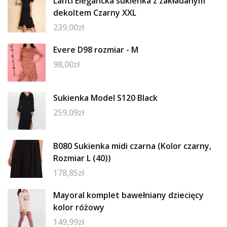
Lanti Elegancka sukienka z zakładanym
dekoltem Czarny XXL
239,00
zł
Evere D98 rozmiar - M
98,00
zł
Sukienka Model S120 Black
259,09
zł
B080 Sukienka midi czarna (Kolor czarny,
Rozmiar L (40))
178,85
zł
Mayoral komplet bawełniany dziecięcy
kolor różowy
149,99
zł