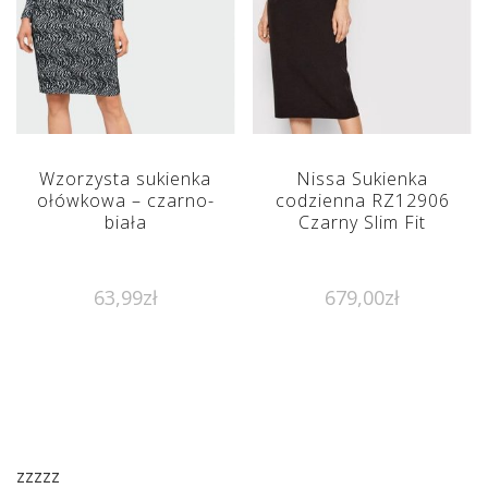
Wzorzysta sukienka
Nissa Sukienka
ołówkowa – czarno-
codzienna RZ12906
biała
Czarny Slim Fit
63,99
zł
679,00
zł
zzzzz