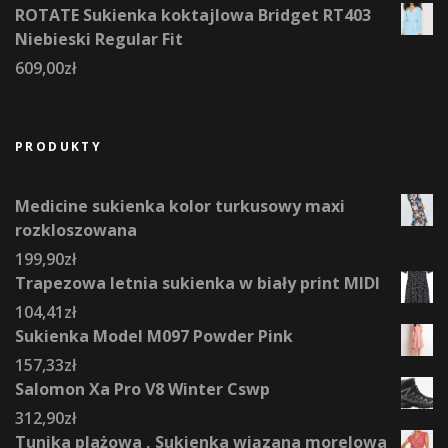
ROTATE Sukienka koktajlowa Bridget RT403
Niebieski Regular Fit
609,00
zł
PRODUKTY
Medicine sukienka kolor turkusowy maxi
rozkloszowana
199,90
zł
Trapezowa letnia sukienka w biały print MIDI
104,41
zł
Sukienka Model M097 Powder Pink
157,33
zł
Salomon Xa Pro V8 Winter Cswp
312,90
zł
Tunika plażowa , Sukienka wiązana morelowa