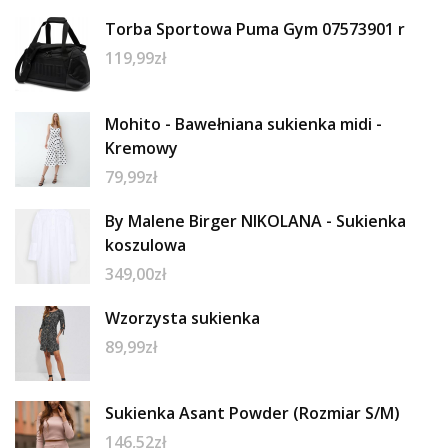
Torba Sportowa Puma Gym 07573901 r
119,99
zł
Mohito - Bawełniana sukienka midi -
Kremowy
79,99
zł
By Malene Birger NIKOLANA - Sukienka
koszulowa
349,00
zł
Wzorzysta sukienka
89,99
zł
Sukienka Asant Powder (Rozmiar S/M)
146,52
zł