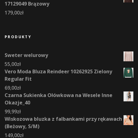
17129049 Brązowy
179,00
zł
PRODUKTY
Sweter welurowy
55,00
zł
Vero Moda Bluza Reindeer 10262925 Zielony
Regular Fit
69,00
zł
Czarna Sukienka Ołówkowa na Wesele Inne
Okazje_40
99,99
zł
Wiskozowa bluzka z falbankami przy rękawach
(Beżowy, S/M)
149,00
zł