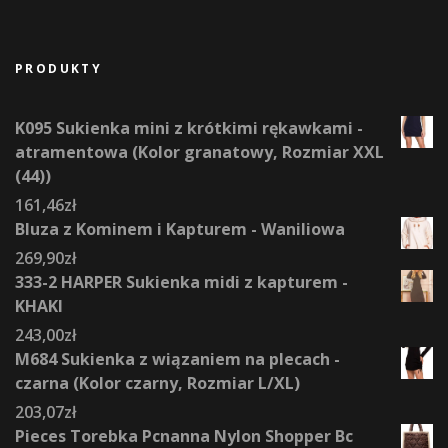
PRODUKTY
K095 Sukienka mini z krótkimi rękawkami -
atramentowa (Kolor granatowy, Rozmiar XXL
(44))
161,46
zł
Bluza z Kominem i Kapturem - Waniliowa
269,90
zł
333-2 HARPER Sukienka midi z kapturem -
KHAKI
243,00
zł
M684 Sukienka z wiązaniem na plecach -
czarna (Kolor czarny, Rozmiar L/XL)
203,07
zł
Pieces Torebka Pcnanna Nylon Shopper Bc