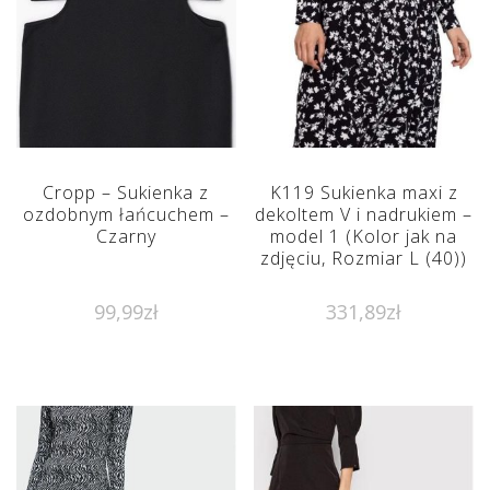
Cropp – Sukienka z
K119 Sukienka maxi z
ozdobnym łańcuchem –
dekoltem V i nadrukiem –
Czarny
model 1 (Kolor jak na
zdjęciu, Rozmiar L (40))
99,99
zł
331,89
zł