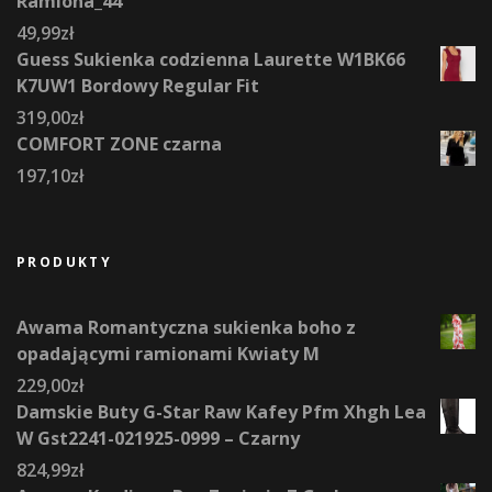
Ramiona_44
49,99
zł
Guess Sukienka codzienna Laurette W1BK66
K7UW1 Bordowy Regular Fit
319,00
zł
COMFORT ZONE czarna
197,10
zł
PRODUKTY
Awama Romantyczna sukienka boho z
opadającymi ramionami Kwiaty M
229,00
zł
Damskie Buty G-Star Raw Kafey Pfm Xhgh Lea
W Gst2241-021925-0999 – Czarny
824,99
zł