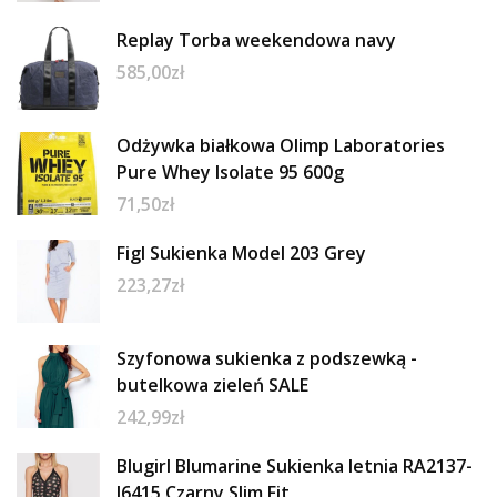
Replay Torba weekendowa navy
585,00
zł
Odżywka białkowa Olimp Laboratories
Pure Whey Isolate 95 600g
71,50
zł
Figl Sukienka Model 203 Grey
223,27
zł
Szyfonowa sukienka z podszewką -
butelkowa zieleń SALE
242,99
zł
Blugirl Blumarine Sukienka letnia RA2137-
J6415 Czarny Slim Fit