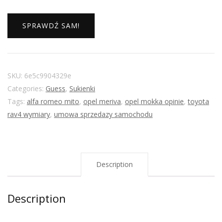
SPRAWDŹ SAM!
SKU:
6e5c9904329e
Categories:
Guess
,
Sukienki
Tags:
alfa romeo mito
,
opel meriva
,
opel mokka opinie
,
toyota
rav4 wymiary
,
umowa sprzedazy samochodu
Description
Description