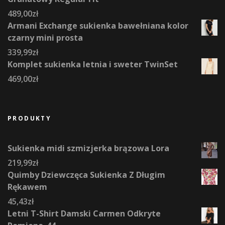
489,00
zł
Armani Exchange sukienka bawełniana kolor
czarny mini prosta
339,99
zł
Komplet sukienka letnia i sweter TwinSet
469,00
zł
PRODUKTY
Sukienka midi szmizjerka brązowa Lora
219,99
zł
Quimby Dziewczęca Sukienka Z Długim
Rękawem
45,43
zł
Letni T-Shirt Damski Carmen Odkryte