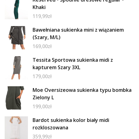
Khaki
119,99
zł
Bawełniana sukienka mini z wiązaniem
(Szary, M/L)
169,00
zł
Tessita Sportowa sukienka midi z
kapturem Szary 3XL
179,00
zł
Moe Oversizeowa sukienka typu bombka
Zielony L
199,00
zł
Bardot sukienka kolor biały midi
rozkloszowana
359,99
zł