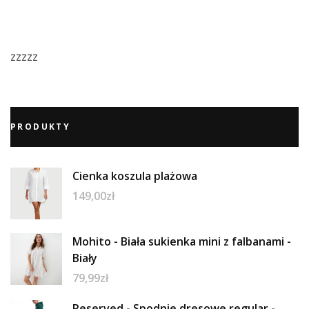
zzzzz
PRODUKTY
Cienka koszula plażowa
149,00
zł
Mohito - Biała sukienka mini z falbanami -
Biały
79,99
zł
Reserved - Spodnie dresowe regular -