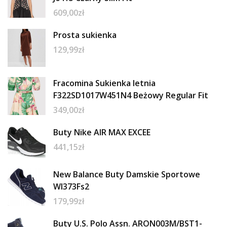
609,00
zł
Prosta sukienka
129,99
zł
Fracomina Sukienka letnia
F322SD1017W451N4 Beżowy Regular Fit
349,00
zł
Buty Nike AIR MAX EXCEE
441,15
zł
New Balance Buty Damskie Sportowe
Wl373Fs2
179,99
zł
Buty U.S. Polo Assn. ARON003M/BST1-