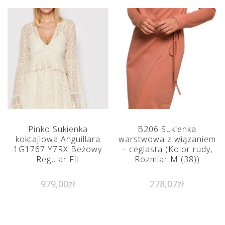
Pinko Sukienka
B206 Sukienka
koktajlowa Anguillara
warstwowa z wiązaniem
1G1767 Y7RX Beżowy
– ceglasta (Kolor rudy,
Regular Fit
Rozmiar M (38))
979,00
zł
278,07
zł