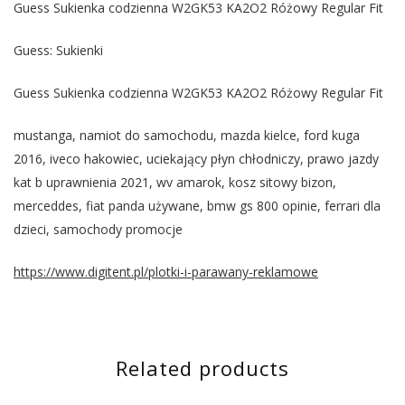
Guess Sukienka codzienna W2GK53 KA2O2 Różowy Regular Fit
Guess: Sukienki
Guess Sukienka codzienna W2GK53 KA2O2 Różowy Regular Fit
mustanga, namiot do samochodu, mazda kielce, ford kuga
2016, iveco hakowiec, uciekający płyn chłodniczy, prawo jazdy
kat b uprawnienia 2021, wv amarok, kosz sitowy bizon,
merceddes, fiat panda używane, bmw gs 800 opinie, ferrari dla
dzieci, samochody promocje
https://www.digitent.pl/plotki-i-parawany-reklamowe
Related products