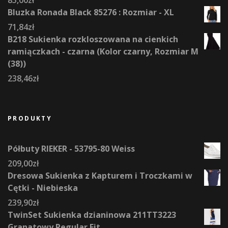
85,00
zł
Bluzka Ronada Black 85276 : Rozmiar - XL
71,84
zł
B218 Sukienka rozkloszowana na cienkich
ramiączkach - czarna (Kolor czarny, Rozmiar M
(38))
238,46
zł
PRODUKTY
Półbuty RIEKER - 53795-80 Weiss
209,00
zł
Dresowa Sukienka z Kapturem i Troczkami w
Cętki - Niebieska
239,90
zł
TwinSet Sukienka dzianinowa 211TT3223
Granatowy Regular Fit