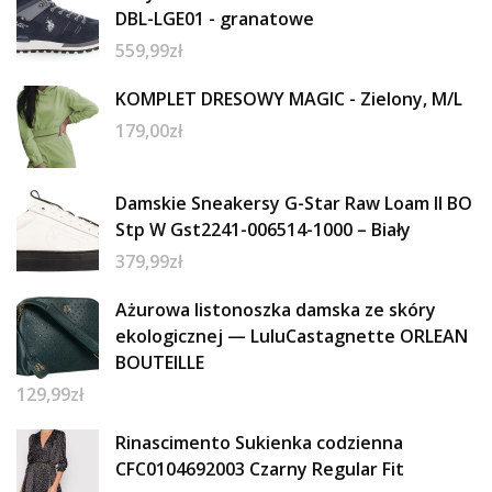
DBL-LGE01 - granatowe
559,99
zł
KOMPLET DRESOWY MAGIC - Zielony, M/L
179,00
zł
Damskie Sneakersy G-Star Raw Loam II BO
Stp W Gst2241-006514-1000 – Biały
379,99
zł
Ażurowa listonoszka damska ze skóry
ekologicznej — LuluCastagnette ORLEAN
BOUTEILLE
129,99
zł
Rinascimento Sukienka codzienna
CFC0104692003 Czarny Regular Fit