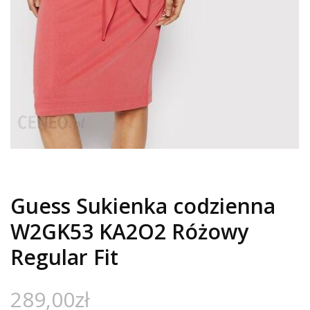
Guess Sukienka codzienna
W2GK53 KA2O2 Różowy
Regular Fit
289,00
zł