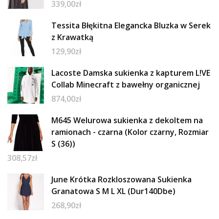
339,00
zł
Tessita Błękitna Elegancka Bluzka w Serek
z Krawatką
129,90
zł
Lacoste Damska sukienka z kapturem L!VE
Collab Minecraft z bawełny organicznej
874,00
zł
M645 Welurowa sukienka z dekoltem na
ramionach - czarna (Kolor czarny, Rozmiar
S (36))
308,57
zł
June Krótka Rozkloszowana Sukienka
Granatowa S M L XL (Dur140Dbe)
268,90
zł