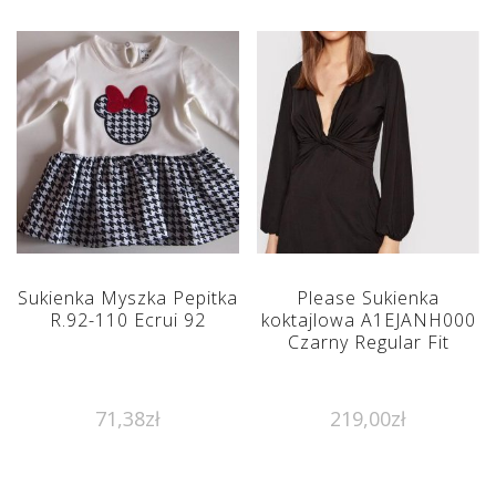
Sukienka Myszka Pepitka
Please Sukienka
R.92-110 Ecrui 92
koktajlowa A1EJANH000
Czarny Regular Fit
71,38
zł
219,00
zł