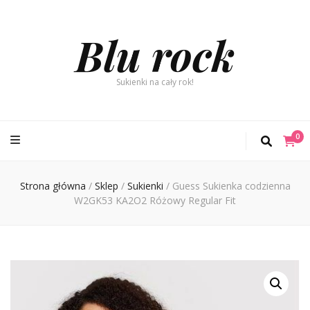
Blu rock
Sukienki na cały rok!
0
Strona główna
/
Sklep
/
Sukienki
/
Guess Sukienka codzienna
W2GK53 KA2O2 Różowy Regular Fit