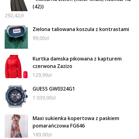
(42))
292,42
zł
Zielona taliowana koszula z kontrastami
99,00
zł
Kurtka damska pikowana z kapturem
czerwona Zazizo
129,99
zł
GUESS GW0324G1
1 039,00
zł
Maxi sukienka kopertowa z paskiem
pomarańczowa FG646
189,00
zł