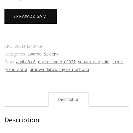
SPRAWDŹ SAM!
SKU:
8d0fa424345e
Categories:
awama
,
Sukienki
Tags:
audi a6 c6
,
dacia sandero 2021
,
subaru xv opinie
,
suzuki
grand vitara
,
umowa darowizny samochodu
Description
Description