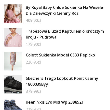
By Royal Baby Chloe Sukienka Na Wesele
Dla Dziewczynki Ciemny Róż
409,00
zł
Trapezowa Bluza z Kapturem o Krótszym
Kroju - Pudrowa
179,90
zł
Colett Sukienka Model CS33 Pepitko
226,95
zł
Skechers Trego Lookout Point Czarny
1800039Byy
379,99
zł
Keen Nxis Evo Mid Wp 2398521
729,95
zł