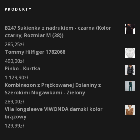
PRODUKTY
B247 Sukienka z nadrukiem - czarna (Kolor
czarny, Rozmiar M (38))
285,25
zł
Tommy Hilfiger 1782068
490,00
zł
Pinko - Kurtka
1 129,90
zł
Kombinezon z Prążkowanej Dzianiny z
Szerokimi Nogawkami - Zielony
289,00
zł
Vila longsleeve VIWONDA damski kolor
brązowy
129,99
zł