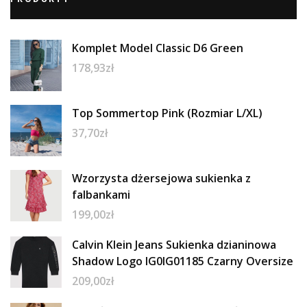
Komplet Model Classic D6 Green
178,93
zł
Top Sommertop Pink (Rozmiar L/XL)
37,70
zł
Wzorzysta dżersejowa sukienka z
falbankami
199,00
zł
Calvin Klein Jeans Sukienka dzianinowa
Shadow Logo IG0IG01185 Czarny Oversize
209,00
zł