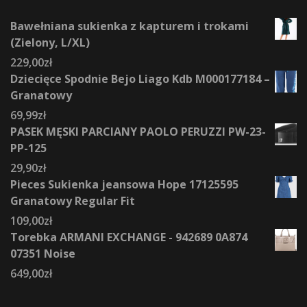
Bawełniana sukienka z kapturem i trokami
(Zielony, L/XL)
229,00
zł
Dziecięce Spodnie Bejo Liago Kdb M000177184 –
Granatowy
69,99
zł
PASEK MĘSKI PARCIANY PAOLO PERUZZI PW-23-
PP-125
29,90
zł
Pieces Sukienka jeansowa Hope 17125595
Granatowy Regular Fit
109,00
zł
Torebka ARMANI EXCHANGE - 942689 0A874
07351 Noise
649,00
zł