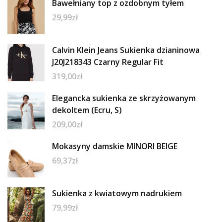
Bawełniany top z ozdobnym tyłem
29,99
zł
Calvin Klein Jeans Sukienka dzianinowa
J20J218343 Czarny Regular Fit
319,00
zł
Elegancka sukienka ze skrzyżowanym
dekoltem (Ecru, S)
209,00
zł
Mokasyny damskie MINORI BEIGE
69,37
zł
Sukienka z kwiatowym nadrukiem
79,99
zł