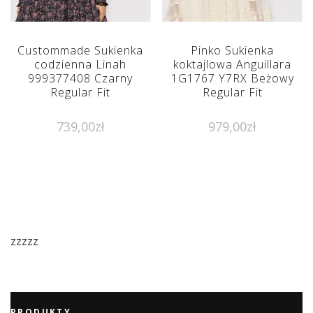
Custommade Sukienka
Pinko Sukienka
codzienna Linah
koktajlowa Anguillara
999377408 Czarny
1G1767 Y7RX Beżowy
Regular Fit
Regular Fit
739,00
zł
979,00
zł
zzzzz
PRODUKTY