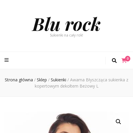
Blu rock
Sukienki na cały rok!
0
Strona główna
/
Sklep
/
Sukienki
/
Awama Błyszcząca sukienka z
kopertowym dekoltem Beżowy L