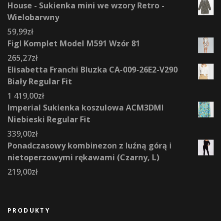
House - Sukienka mini we wzory Retro -
Wielobarwny
59,99
zł
Figl Komplet Model M591 Wzór 81
265,27
zł
Elisabetta Franchi Bluzka CA-009-26E2-V290
Biały Regular Fit
1 419,00
zł
Imperial Sukienka koszulowa ACM3DMI
Niebieski Regular Fit
339,00
zł
Ponadczasowy kombinezon z luźną górą i
nietoperzowymi rękawami (Czarny, L)
219,00
zł
PRODUKTY