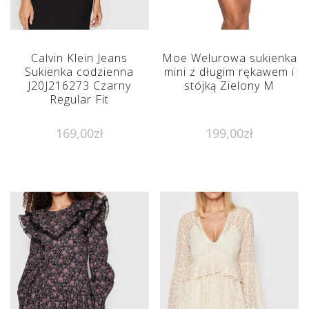
Calvin Klein Jeans
Moe Welurowa sukienka
Sukienka codzienna
mini z długim rękawem i
J20J216273 Czarny
stójką Zielony M
Regular Fit
169,00
zł
199,00
zł