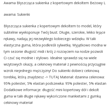
Awama Błyszcząca sukienka z kopertowym dekoltem Beżowy L
awama: Sukienki
Błyszcząca sukienka z kopertowym dekoltem to model, który
subtelnie wyeksponuje Twój biust. Długie, szerokie, lekko lejące
rękawy, nadają jej niezwykłego kobiecego wdzięku. W talii
elastyczna guma, która podkreśli sylwetkę. Wyjątkowo modna w
tym sezonie długość midi i krój z rozcięciem na nodze pozwoli
Ci czuć się modnie i stylowo. Idealnie sprawdzi się na wiele
wizytowych okazji, a cekinowy materiał z pewnością przyciągnie
wzrok niejednego mężczyzny! Do sukienki dobierz cekinową
torebkę, którą znajdziesz -> TUTAJ Materiał: dzianina cekinowa:
95% poliester, 5% elastan podszewka: 95% poliester, 5% elastan
Dodatkowe informacje: długość mini kopertowy dół i dekolt
guma w talii długie rękawy wykończone mankietami z gumką
cekinowy materiał