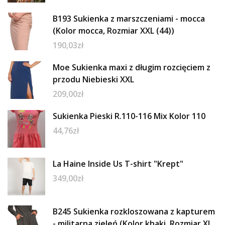
B193 Sukienka z marszczeniami - mocca
(Kolor mocca, Rozmiar XXL (44))
190,03
zł
Moe Sukienka maxi z długim rozcięciem z
przodu Niebieski XXL
209,00
zł
Sukienka Pieski R.110-116 Mix Kolor 110
44,76
zł
La Haine Inside Us T-shirt "Krept"
349,00
zł
B245 Sukienka rozkloszowana z kapturem
- militarna zieleń (Kolor khaki, Rozmiar XL