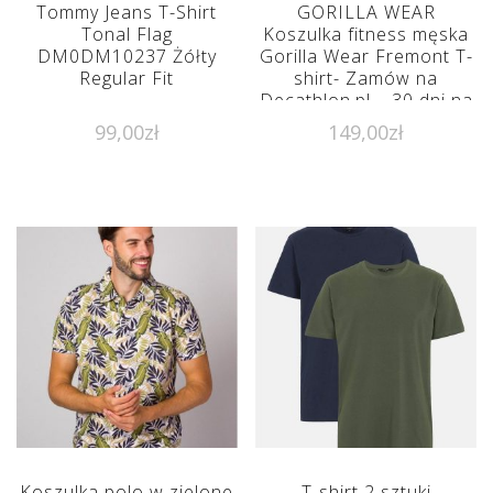
Tommy Jeans T-Shirt
GORILLA WEAR
Tonal Flag
Koszulka fitness męska
DM0DM10237 Żółty
Gorilla Wear Fremont T-
Regular Fit
shirt- Zamów na
Decathlon.pl – 30 dni na
zwrot – Biały, Czarny
99,00
zł
149,00
zł
Koszulka polo w zielone
T-shirt 2 sztuki