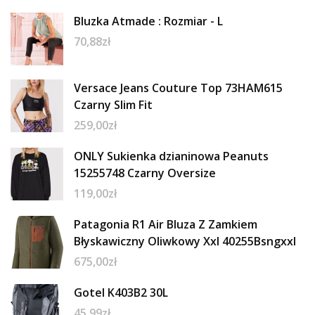
Bluzka Atmade : Rozmiar - L
70,88
zł
Versace Jeans Couture Top 73HAM615
Czarny Slim Fit
259,00
zł
ONLY Sukienka dzianinowa Peanuts
15255748 Czarny Oversize
119,00
zł
Patagonia R1 Air Bluza Z Zamkiem
Błyskawiczny Oliwkowy Xxl 40255Bsngxxl
675,00
zł
Gotel K403B2 30L
45,99
zł