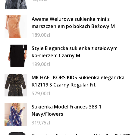
Awama Welurowa sukienka mini z
marszczeniem po bokach Beżowy M
189,00
zł
Style Elegancka sukienka z szałowym
kołnierzem Czarny M
199,00
zł
MICHAEL KORS KIDS Sukienka elegancka
R12119 S Czarny Regular Fit
579,00
zł
Sukienka Model Frances 388-1
Navy/Flowers
319,75
zł