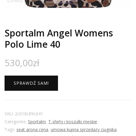
Sportalm Angel Womens
Polo Lime 40
530,00
zł
SPRAWDŹ SAM!
SKU:
2c018c89c041
Categories:
Sportalm
,
T-shirty i koszulki męskie
Tags:
seat arona cena
,
umowa kupna sprzedaży ciągnika
,