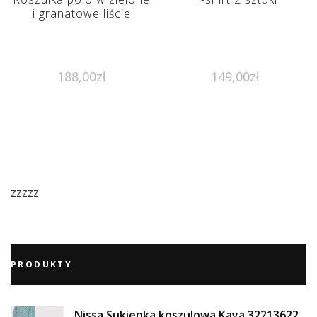
i granatowe liście
188,00
zł
149,00
zł
zzzzz
PRODUKTY
Nissa Sukienka koszulowa Kaya 32213622