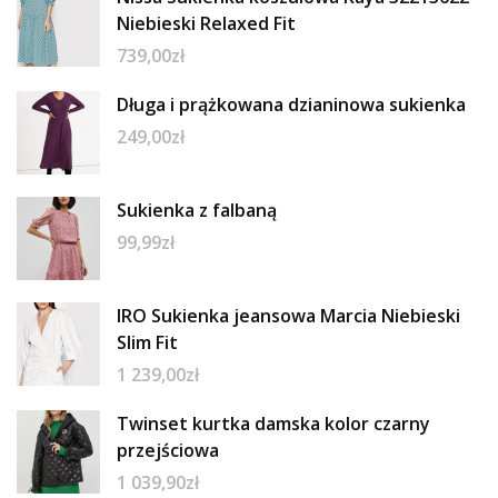
Niebieski Relaxed Fit
739,00
zł
Długa i prążkowana dzianinowa sukienka
249,00
zł
Sukienka z falbaną
99,99
zł
IRO Sukienka jeansowa Marcia Niebieski
Slim Fit
1 239,00
zł
Twinset kurtka damska kolor czarny
przejściowa
1 039,90
zł