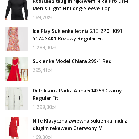
Koszula z długim rękawem Nike Pro Dri-FIT
Men s Tight Fit Long-Sleeve Top
169,70
zł
Ice Play Sukienka letnia 21E I2P0 H091
5174 S4K1 Różowy Regular Fit
1 289,00
zł
Sukienka Model Chiara 299-1 Red
295,41
zł
Didriksons Parka Anna 504259 Czarny
Regular Fit
1 299,00
zł
Nife Klasyczna zwiewna sukienka midi z
długim rękawem Czerwony M
169,00
zł