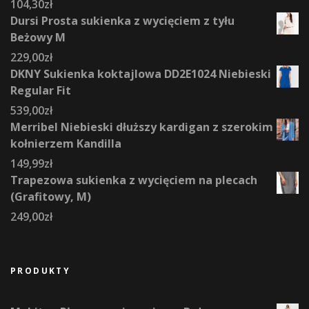
104,30
zł
Dursi Prosta sukienka z wycięciem z tyłu
Beżowy M
229,00
zł
DKNY Sukienka koktajlowa DD2E1024 Niebieski
Regular Fit
539,00
zł
Merribel Niebieski dłuższy kardigan z szerokim
kołnierzem Kandilla
149,99
zł
Trapezowa sukienka z wycięciem na plecach
(Grafitowy, M)
249,00
zł
PRODUKTY