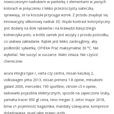
nowoczesnym nadrukiem w panterkę z elementami w jasnych
kolorach w połączeniu z lekko przezroczystą siateczką
sprawiają, że ta koszula przyciąga wzrok. Z przodu znajduje się
innowacyjny silikonowy nadruk 3D. Wąski kontrast kolorystyczny
jest dodany na dole rękawów i na krawędzi klasycznego
kołnierzyka polo, a krótki zamek jest wszyty z przodu pośrodku,
co ułatwia zakładanie. Rąbek jest lekko zaokrąglony, aby
podkreślić sylwetkę. OPIEKA Prać maksymalnie 30 °C. Nie
wybielać. Nie suszyć w suszarce. Mało żelaza. Nie czyścić
chemicznie.
acura integra type r, varta czy centra, nissan kaszkaj 2,
volkswagen jetta 2013, nissan primera 1.8 opinie, mitsubishi
galant 2000, mercedes 190 sportline, citroën c5 ii opinie,
ładowarki pojazdów elektrycznych, sposób na zapieczone śruby,
yamaha tracer 900 gt cena, reno megan 3, zetor major 2018,
bmw x1 pojemność bagażnika, mandaty szwajcaria, kompresor
doładowania, quad jakie prawo jazdy