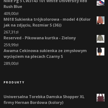
Nike Pg 5 CW3143 101 White University Red
Rush Blue
409,00
zł
M618 Sukienka trójkolorowa - model 4 (Kolor
jak na zdjęciu, Rozmiar S (36))
267,31
zł
Reserved - Pikowana kurtka - Zielony
259,99
zł
Awama Cekinowa sukienka ze zmysłowym
wycięciem na plecach Czarny S
289,00
zł
PRODUKTY
Uniwersalna Torebka Damska Shopper XL
firmy Hernan Bordowa (kolory)