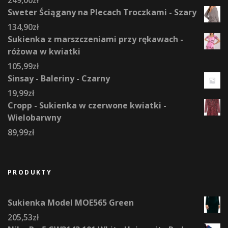
249,00
zł
Sweter Ściągany na Plecach Troczkami - Szary
134,90
zł
Sukienka z marszczeniami przy rękawach -
różowa w kwiatki
105,99
zł
Sinsay - Baleriny - Czarny
19,99
zł
Cropp - Sukienka w czerwone kwiatki -
Wielobarwny
89,99
zł
PRODUKTY
Sukienka Model MOE565 Green
205,53
zł