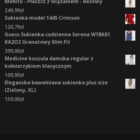
Mohito - Płaszcz z wiązaniem - Beżowy
249,99
zł
Sukienka model 1445 Crimson
120,79
zł
Guess Sukienka codzienna Serena W1BK61
KA2O2 Granatowy Slim Fit
399,00
zł
Medicine koszula damska regular z
kołnierzykiem klasycznym
109,90
zł
Elegancka bawełniana sukienka plus size
(Zielony, XL)
159,00
zł