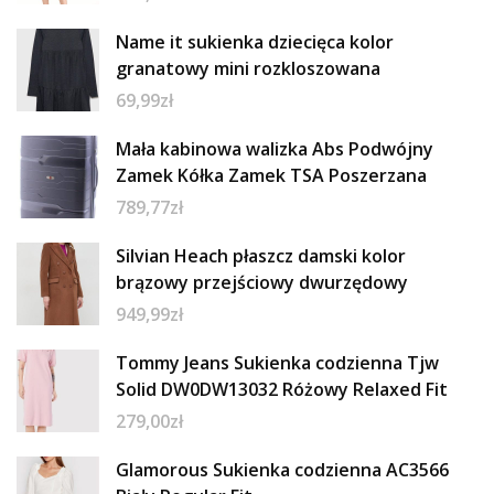
Name it sukienka dziecięca kolor
granatowy mini rozkloszowana
69,99
zł
Mała kabinowa walizka Abs Podwójny
Zamek Kółka Zamek TSA Poszerzana
789,77
zł
Silvian Heach płaszcz damski kolor
brązowy przejściowy dwurzędowy
949,99
zł
Tommy Jeans Sukienka codzienna Tjw
Solid DW0DW13032 Różowy Relaxed Fit
279,00
zł
Glamorous Sukienka codzienna AC3566