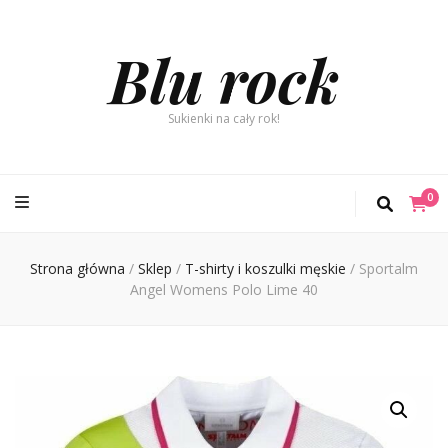
Blu rock
Sukienki na cały rok!
0
Strona główna
/
Sklep
/
T-shirty i koszulki męskie
/
Sportalm
Angel Womens Polo Lime 40