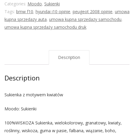
Categories:
Moodo
,
Sukienki
Tags:
bmw f10
,
hyundai i10 opinie
,
peugeot 2008 opinie
,
umowa
kupna sprzedazy auta
,
umowa kupna sprzedazy samochodu
,
umowa kupna sprzedaży samochodu druk
Description
Description
Sukienka z motywem kwiatów
Moodo: Sukienki
100%WISKOZA Sukienka, wielokolorowy, granatowy, kwiaty,
roślinny, wiskoza, guma w pasie, falbana, wiązanie, boho,