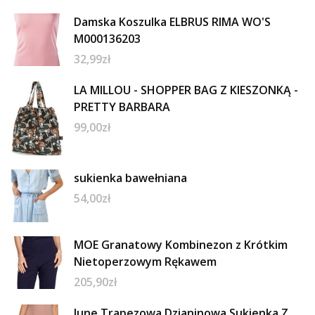
Damska Koszulka ELBRUS RIMA WO'S
M000136203
32,99
zł
LA MILLOU - SHOPPER BAG Z KIESZONKĄ -
PRETTY BARBARA
99,00
zł
sukienka bawełniana
54,00
zł
MOE Granatowy Kombinezon z Krótkim
Nietoperzowym Rękawem
205,90
zł
June Trapezowa Dzianinowa Sukienka Z