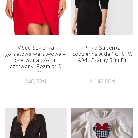
M666 Sukienka
Pinko Sukienka
gorsetowa warstwowa –
codzienna Alda 1G18FW
czerwona (Kolor
A04I Czarny Slim Fit
czerwony, Rozmiar S
(36))
240,33
zł
1 149,00
zł