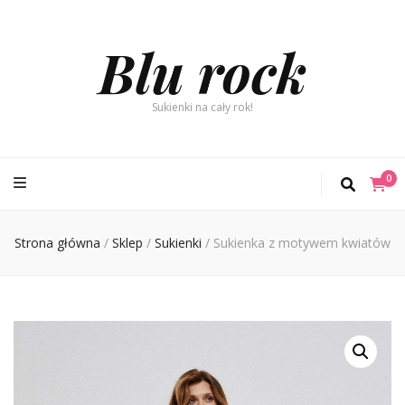
Blu rock
Sukienki na cały rok!
0
Strona główna
/
Sklep
/
Sukienki
/
Sukienka z motywem kwiatów