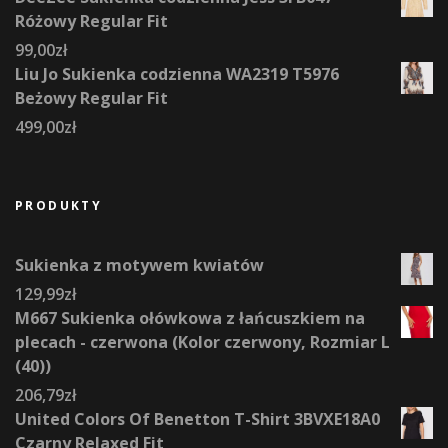
Różowy Regular Fit
99,00
zł
Liu Jo Sukienka codzienna WA2319 T5976
Beżowy Regular Fit
499,00
zł
PRODUKTY
Sukienka z motywem kwiatów
129,99
zł
M667 Sukienka ołówkowa z łańcuszkiem na
plecach - czerwona (Kolor czerwony, Rozmiar L
(40))
206,79
zł
United Colors Of Benetton T-Shirt 3BVXE18A0
Czarny Relaxed Fit