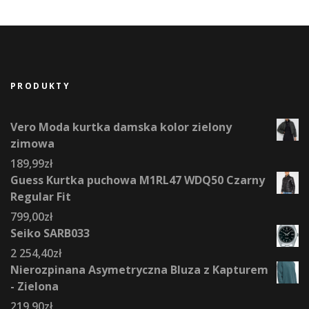
PRODUKTY
Vero Moda kurtka damska kolor zielony
zimowa
189,99
zł
Guess Kurtka puchowa M1RL47 WDQ50 Czarny
Regular Fit
799,00
zł
Seiko SARB033
2 254,40
zł
Nierozpinana Asymetryczna Bluza z Kapturem
- Zielona
219,90
zł