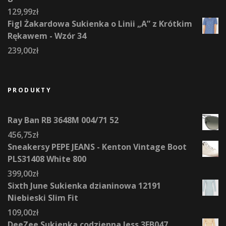
129,99
zł
Figl Żakardowa Sukienka o Linii „A” z Krótkim
Rękawem - Wzór 34
239,00
zł
PRODUKTY
Ray Ban RB 3648M 004/71 52
456,75
zł
Sneakersy PEPE JEANS - Kenton Vintage Boot
PLS31408 White 800
399,00
zł
Sixth June Sukienka dzianinowa 12191
Niebieski Slim Fit
109,00
zł
DeeZee Sukienka codzienna Jess 3FB047