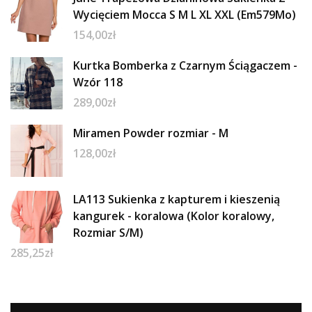
Wycięciem Mocca S M L XL XXL (Em579Mo)
154,00
zł
Kurtka Bomberka z Czarnym Ściągaczem -
Wzór 118
289,00
zł
Miramen Powder rozmiar - M
128,00
zł
LA113 Sukienka z kapturem i kieszenią
kangurek - koralowa (Kolor koralowy,
Rozmiar S/M)
285,25
zł