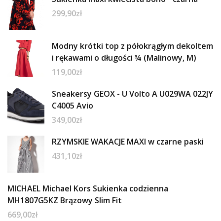
299,90
zł
Modny krótki top z półokrągłym dekoltem
i rękawami o długości ¾ (Malinowy, M)
119,00
zł
Sneakersy GEOX - U Volto A U029WA 022JY
C4005 Avio
349,00
zł
RZYMSKIE WAKACJE MAXI w czarne paski
431,10
zł
MICHAEL Michael Kors Sukienka codzienna
MH1807G5KZ Brązowy Slim Fit
669,00
zł