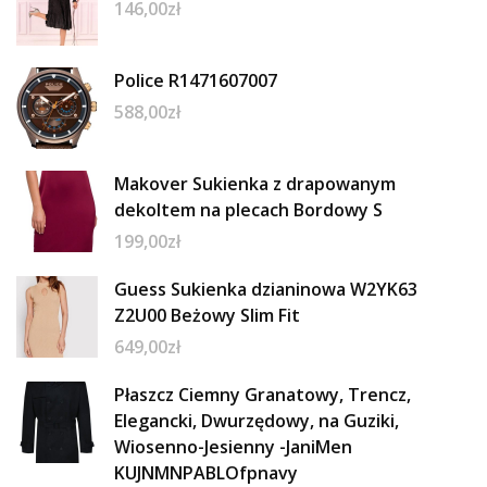
146,00
zł
Police R1471607007
588,00
zł
Makover Sukienka z drapowanym
dekoltem na plecach Bordowy S
199,00
zł
Guess Sukienka dzianinowa W2YK63
Z2U00 Beżowy Slim Fit
649,00
zł
Płaszcz Ciemny Granatowy, Trencz,
Elegancki, Dwurzędowy, na Guziki,
Wiosenno-Jesienny -JaniMen
KUJNMNPABLOfpnavy