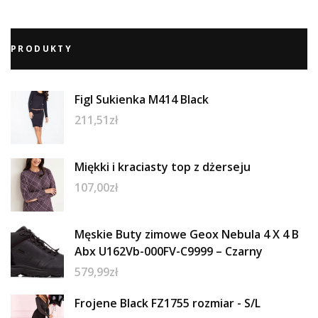
PRODUKTY
Figl Sukienka M414 Black
211,51
zł
Miękki i kraciasty top z dżerseju
107,00
zł
Męskie Buty zimowe Geox Nebula 4 X 4 B
Abx U162Vb-000FV-C9999 – Czarny
579,99
zł
Frojene Black FZ1755 rozmiar - S/L