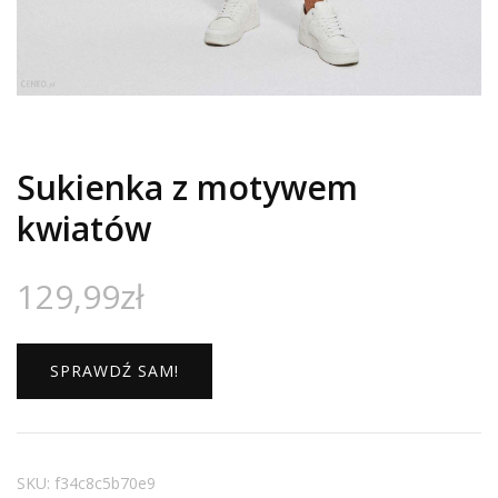
Sukienka z motywem
kwiatów
129,99
zł
SPRAWDŹ SAM!
SKU:
f34c8c5b70e9