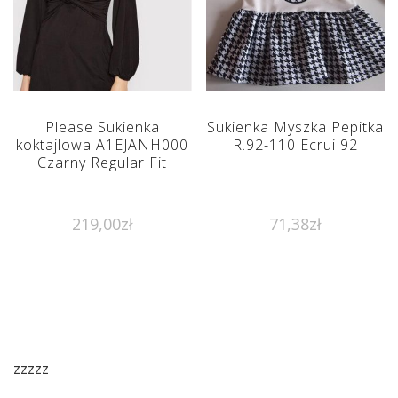
Please Sukienka
Sukienka Myszka Pepitka
koktajlowa A1EJANH000
R.92-110 Ecrui 92
Czarny Regular Fit
219,00
zł
71,38
zł
zzzzz