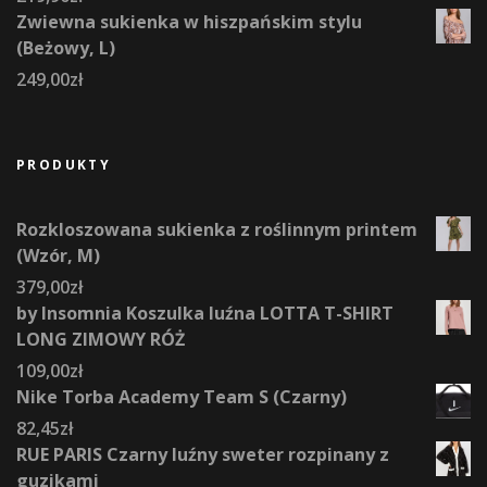
Zwiewna sukienka w hiszpańskim stylu
(Beżowy, L)
249,00
zł
PRODUKTY
Rozkloszowana sukienka z roślinnym printem
(Wzór, M)
379,00
zł
by Insomnia Koszulka luźna LOTTA T-SHIRT
LONG ZIMOWY RÓŻ
109,00
zł
Nike Torba Academy Team S (Czarny)
82,45
zł
RUE PARIS Czarny luźny sweter rozpinany z
guzikami