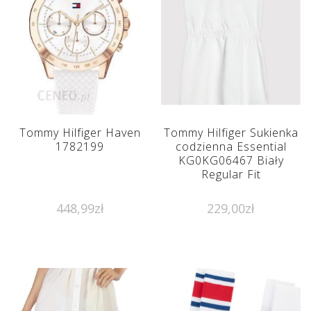
Tommy Hilfiger Haven
Tommy Hilfiger Sukienka
1782199
codzienna Essential
KG0KG06467 Biały
Regular Fit
448,99
zł
229,00
zł