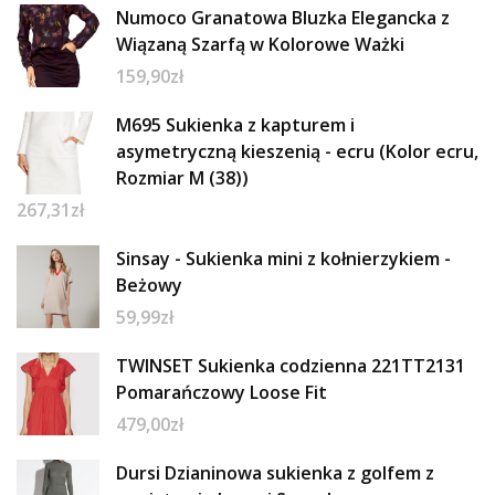
Numoco Granatowa Bluzka Elegancka z
Wiązaną Szarfą w Kolorowe Ważki
159,90
zł
M695 Sukienka z kapturem i
asymetryczną kieszenią - ecru (Kolor ecru,
Rozmiar M (38))
267,31
zł
Sinsay - Sukienka mini z kołnierzykiem -
Beżowy
59,99
zł
TWINSET Sukienka codzienna 221TT2131
Pomarańczowy Loose Fit
479,00
zł
Dursi Dzianinowa sukienka z golfem z