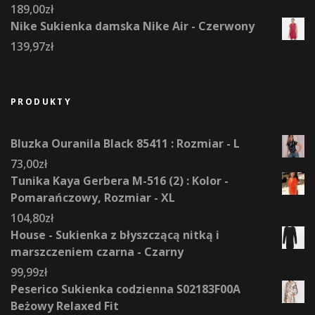
189,00
zł
Nike Sukienka damska Nike Air - Czerwony
139,97
zł
PRODUKTY
Bluzka Ouranila Black 85411 : Rozmiar - L
73,00
zł
Tunika Kaya Gerbera M-516 (2) : Kolor -
Pomarańczowy, Rozmiar - XL
104,80
zł
House - Sukienka z błyszczącą nitką i
marszczeniem czarna - Czarny
99,99
zł
Peserico Sukienka codzienna S02183F00A
Beżowy Relaxed Fit