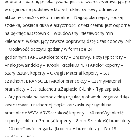
pobrana z baterii, przekazywana jest do kwarcu, wprawiając go
w drgania, na podstawie których układ cyfrowy odmierza
aktualny czas.Szkiełko mineralne – Najpopularniejszy rodzaj
szkiełka, posiada dużą elastyczność, dzięki czemu jest odporne
na pęknięcia.Datownik – Wbudowany, niezawodny mini
kalendarz, wskazujący zawsze poprawną datę.Czas dobowy 24h
– Możliwość odczytu godziny w formacie 24-
godzinnym.TARCZAKolor tarczy – Brązowy, złotyTyp tarczy –
AnalogowaIndeksy – Kropki, kreskiKOPERTAKolor koperty –
SzaryKształt koperty – OkrągłaMateriał koperty – Stal
szlachetnaBRANSOLETAKolor bransolety – CzarnyMateriał
bransolety – Stal szlachetna.Zapięcie G-Link – Typ zapięcia,
który pozwala na samodzielną regulację obwodu zegarka dzięki
zastosowaniu ruchomej części zatrzasku/sprzączki na
bransolecie.WYMIARYSzerokość koperty – 40 mmWysokość
koperty – 40 mmGrubość koperty – 8 mmSzerokość bransolety
– 20 mmObwód zegarka (koperta + bransoleta) – Do 18
cmWaga – 60 g