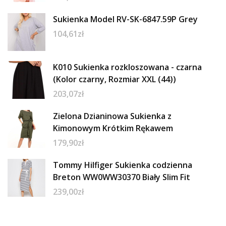
Sukienka Model RV-SK-6847.59P Grey
104,61
zł
K010 Sukienka rozkloszowana - czarna
(Kolor czarny, Rozmiar XXL (44))
203,07
zł
Zielona Dzianinowa Sukienka z
Kimonowym Krótkim Rękawem
179,90
zł
Tommy Hilfiger Sukienka codzienna
Breton WW0WW30370 Biały Slim Fit
239,00
zł