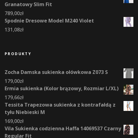
Granatowy Slim Fit
789,00
zł
Spodnie Dresowe Model M240 Violet
131,08
zł
PRODUKTY
Zocha Damska sukienka ołówkowa Z073 S
179,00
zł
Ermia sukienka (Kolor brązowy, Rozmiar L/XL)
179,66
zł
Tessita Trapezowa sukienka z kontrafałdą z
tyłu Niebieski M
169,00
zł
Vila Sukienka codzienna Haffa 14069537 Czarny
Regular Fit