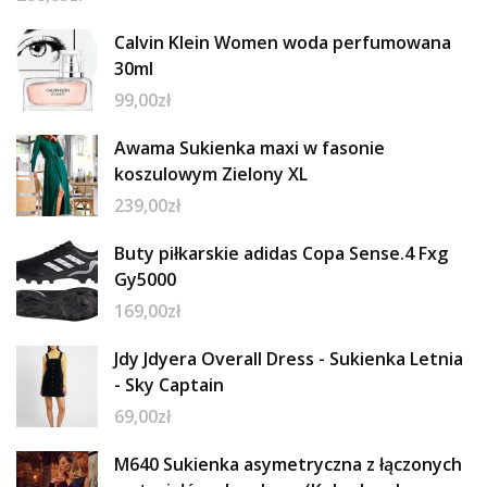
Calvin Klein Women woda perfumowana
30ml
99,00
zł
Awama Sukienka maxi w fasonie
koszulowym Zielony XL
239,00
zł
Buty piłkarskie adidas Copa Sense.4 Fxg
Gy5000
169,00
zł
Jdy Jdyera Overall Dress - Sukienka Letnia
- Sky Captain
69,00
zł
M640 Sukienka asymetryczna z łączonych