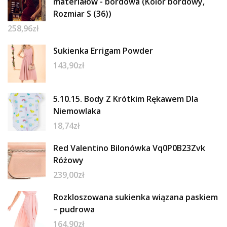
materiałów - bordowa (Kolor bordowy,
Rozmiar S (36))
258,96
zł
Sukienka Errigam Powder
143,90
zł
5.10.15. Body Z Krótkim Rękawem Dla
Niemowlaka
18,74
zł
Red Valentino Bilonówka Vq0P0B23Zvk
Różowy
239,00
zł
Rozkloszowana sukienka wiązana paskiem
– pudrowa
164,90
zł