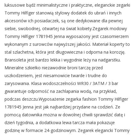
luksusowe bądź minimalistyczne i praktyczne, eleganckie zegarki
Tommy Hilfiger stanowią stylowy dodatek do ubrań i innych
akcesoriów ich posiadaczek, są one dedykowane dla pewnej
siebie, swobodnej, otwartej na świat kobiety.Zegarek modowy
Tommy Hilfiger 1781945 Jenna wyposażony jest czasomierzem
wykonanym z surowców najwyższej jakości. Materiał koperty to
stal szlachetna, która jest długowieczna i odporna na korozję.
Bransoleta jest bardzo lekka i wygodnie leży na nadgarstku.
Mineralne szkiełko niezawodnie broni tarczę przed
uszkodzeniem, jest niesamowicie twarde i trudne do
zarysowania. Klasa wodoszczelności WR30 / 3ATM / 3 bar
gwarantuje odporność na zachlapania wodą, na przykład,
podczas deszczu.Wyposażenie zegarka fashion Tommy Hilfiger
1781945 Jenna jest jak najbardziej przydane na codzień. Ze
pomocą datownika można w dowolnej chwili sprawdzić datę i
dzień tygodnia, a dodatkowa lewa tarcza mała pokazuje
godzinę w formacie 24-godzinowym. Zegarek elegancki Tommy