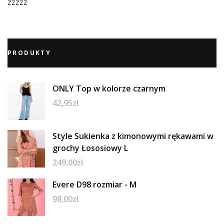
zzzzz
PRODUKTY
ONLY Top w kolorze czarnym
42,95
zł
Style Sukienka z kimonowymi rękawami w
grochy Łososiowy L
249,00
zł
Evere D98 rozmiar - M
98,00
zł