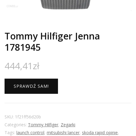
Tommy Hilfiger Jenna
1781945
444,41
zł
SPRAWDŹ SAM!
SKU:
1f21ff56d20b
Categories:
Tommy Hilfiger
,
Zegarki
Tags:
launch control
,
mitsubishi lancer
,
skoda rapid opinie
,