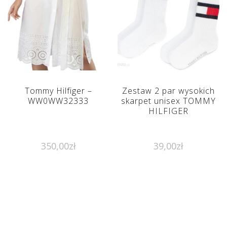
Tommy Hilfiger –
Zestaw 2 par wysokich
WW0WW32333
skarpet unisex TOMMY
HILFIGER
350,00
zł
39,00
zł