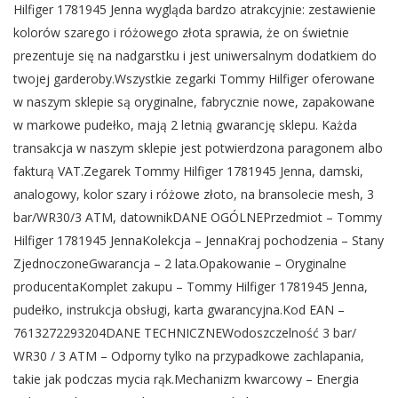
Hilfiger 1781945 Jenna wygląda bardzo atrakcyjnie: zestawienie
kolorów szarego i różowego złota sprawia, że on świetnie
prezentuje się na nadgarstku i jest uniwersalnym dodatkiem do
twojej garderoby.Wszystkie zegarki Tommy Hilfiger oferowane
w naszym sklepie są oryginalne, fabrycznie nowe, zapakowane
w markowe pudełko, mają 2 letnią gwarancję sklepu. Każda
transakcja w naszym sklepie jest potwierdzona paragonem albo
fakturą VAT.Zegarek Tommy Hilfiger 1781945 Jenna, damski,
analogowy, kolor szary i różowe złoto, na bransolecie mesh, 3
bar/WR30/3 ATM, datownikDANE OGÓLNEPrzedmiot – Tommy
Hilfiger 1781945 JennaKolekcja – JennaKraj pochodzenia – Stany
ZjednoczoneGwarancja – 2 lata.Opakowanie – Oryginalne
producentaKomplet zakupu – Tommy Hilfiger 1781945 Jenna,
pudełko, instrukcja obsługi, karta gwarancyjna.Kod EAN –
7613272293204DANE TECHNICZNEWodoszczelność 3 bar/
WR30 / 3 ATM – Odporny tylko na przypadkowe zachlapania,
takie jak podczas mycia rąk.Mechanizm kwarcowy – Energia