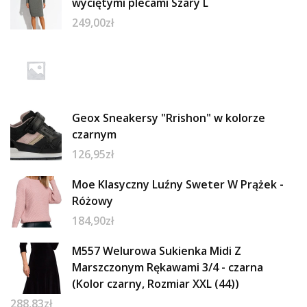
wyciętymi plecami Szary L
249,00
zł
Geox Sneakersy "Rrishon" w kolorze
czarnym
126,95
zł
Moe Klasyczny Luźny Sweter W Prążek -
Różowy
184,90
zł
M557 Welurowa Sukienka Midi Z
Marszczonym Rękawami 3/4 - czarna
(Kolor czarny, Rozmiar XXL (44))
288,83
zł