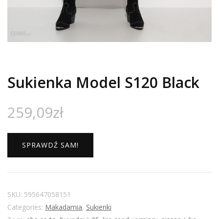
Sukienka Model S120 Black
259,09
zł
SPRAWDŹ SAM!
SKU:
595647058151
Categories:
Makadamia
,
Sukienki