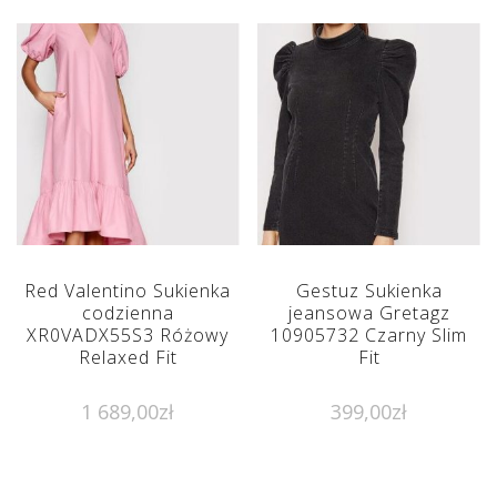
Red Valentino Sukienka
Gestuz Sukienka
codzienna
jeansowa Gretagz
XR0VADX55S3 Różowy
10905732 Czarny Slim
Relaxed Fit
Fit
1 689,00
zł
399,00
zł