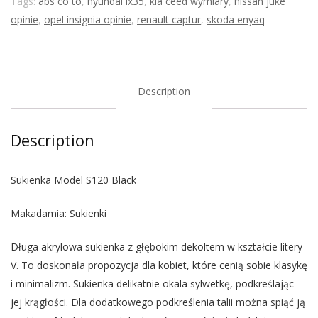
Tags:
abs co to
,
hyundai ix35
,
kia ceed wymiary
,
nissan juke
opinie
,
opel insignia opinie
,
renault captur
,
skoda enyaq
Description
Description
Sukienka Model S120 Black
Makadamia: Sukienki
Długa akrylowa sukienka z głębokim dekoltem w kształcie litery
V. To doskonała propozycja dla kobiet, które cenią sobie klasykę
i minimalizm. Sukienka delikatnie okala sylwetkę, podkreślając
jej krągłości. Dla dodatkowego podkreślenia talii można spiąć ją