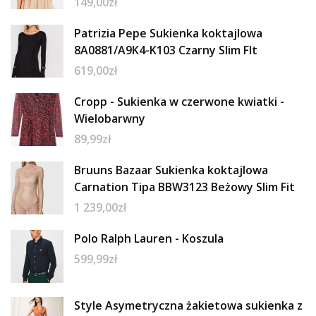
149,00
zł
Patrizia Pepe Sukienka koktajlowa
8A0881/A9K4-K103 Czarny Slim FIt
619,00
zł
Cropp - Sukienka w czerwone kwiatki -
Wielobarwny
89,99
zł
Bruuns Bazaar Sukienka koktajlowa
Carnation Tipa BBW3123 Beżowy Slim Fit
1 239,00
zł
Polo Ralph Lauren - Koszula
599,99
zł
Style Asymetryczna żakietowa sukienka z