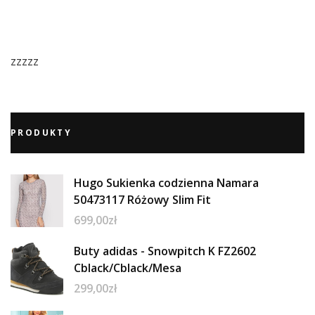
zzzzz
PRODUKTY
Hugo Sukienka codzienna Namara
50473117 Różowy Slim Fit
699,00
zł
Buty adidas - Snowpitch K FZ2602
Cblack/Cblack/Mesa
299,00
zł