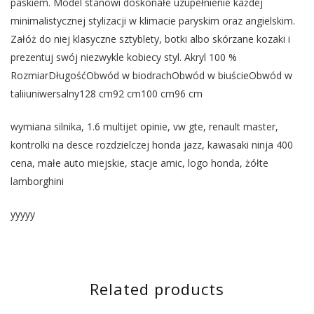
paskiem. Model stanowi doskonałe uzupełnienie każdej
minimalistycznej stylizacji w klimacie paryskim oraz angielskim.
Załóż do niej klasyczne sztyblety, botki albo skórzane kozaki i
prezentuj swój niezwykle kobiecy styl. Akryl 100 %
RozmiarDługośćObwód w biodrachObwód w biuścieObwód w
taliiuniwersalny128 cm92 cm100 cm96 cm
wymiana silnika, 1.6 multijet opinie, vw gte, renault master,
kontrolki na desce rozdzielczej honda jazz, kawasaki ninja 400
cena, małe auto miejskie, stacje amic, logo honda, żółte
lamborghini
yyyyy
Related products