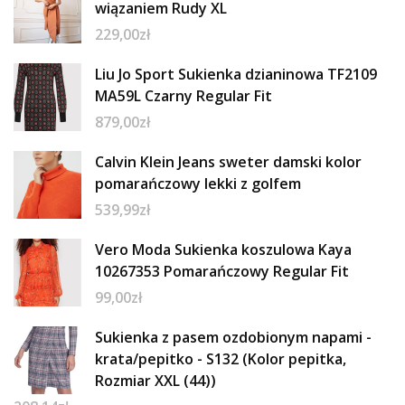
wiązaniem Rudy XL
229,00
zł
Liu Jo Sport Sukienka dzianinowa TF2109
MA59L Czarny Regular Fit
879,00
zł
Calvin Klein Jeans sweter damski kolor
pomarańczowy lekki z golfem
539,99
zł
Vero Moda Sukienka koszulowa Kaya
10267353 Pomarańczowy Regular Fit
99,00
zł
Sukienka z pasem ozdobionym napami -
krata/pepitko - S132 (Kolor pepitka,
Rozmiar XXL (44))