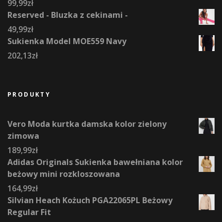
99,99
zł
Reserved - Bluzka z cekinami -
49,99
zł
Sukienka Model MOE559 Navy
202,13
zł
PRODUKTY
Vero Moda kurtka damska kolor zielony
zimowa
189,99
zł
Adidas Originals Sukienka bawełniana kolor
beżowy mini rozkloszowana
164,99
zł
Silvian Heach Kożuch PGA22065PL Beżowy
Regular Fit