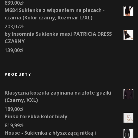
839,00
zł
M684 Sukienka z wiązaniem na plecach -
czarna (Kolor czarny, Rozmiar L/XL)
203,07
zł
by Insomnia Sukienka maxi PATRICIA DRESS
CZARNY
139,00
zł
PRODUKTY
Klasyczna koszula zapinana na złote guziki
(Czarny, XXL)
189,00
zł
Pinko torebka kolor biały
819,99
zł
House - Sukienka z błyszczącą nitką i