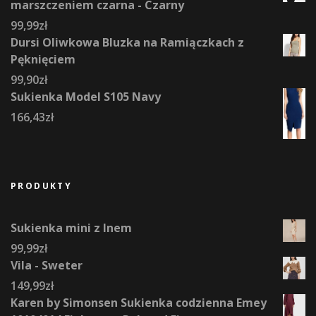
marszczeniem czarna - Czarny
99,99
zł
Dursi Oliwkowa Bluzka na Ramiączkach z
Pęknięciem
99,90
zł
Sukienka Model S105 Navy
166,43
zł
PRODUKTY
Sukienka mini z lnem
99,99
zł
Vila - Sweter
149,99
zł
Karen by Simonsen Sukienka codzienna Emey