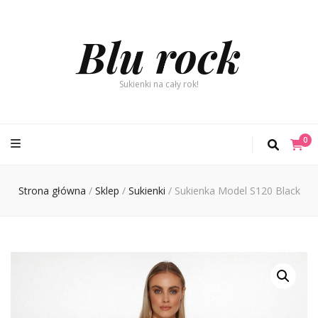
Blu rock
Sukienki na cały rok!
0
Strona główna
/
Sklep
/
Sukienki
/
Sukienka Model S120 Black