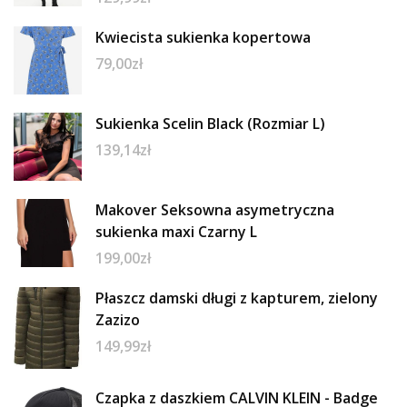
Kwiecista sukienka kopertowa
79,00
zł
Sukienka Scelin Black (Rozmiar L)
139,14
zł
Makover Seksowna asymetryczna
sukienka maxi Czarny L
199,00
zł
Płaszcz damski długi z kapturem, zielony
Zazizo
149,99
zł
Czapka z daszkiem CALVIN KLEIN - Badge