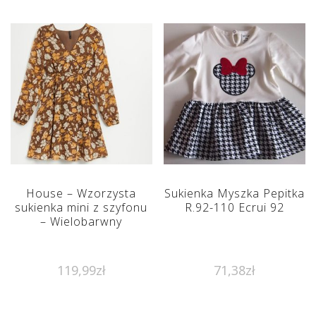
House – Wzorzysta
Sukienka Myszka Pepitka
sukienka mini z szyfonu
R.92-110 Ecrui 92
– Wielobarwny
119,99
zł
71,38
zł