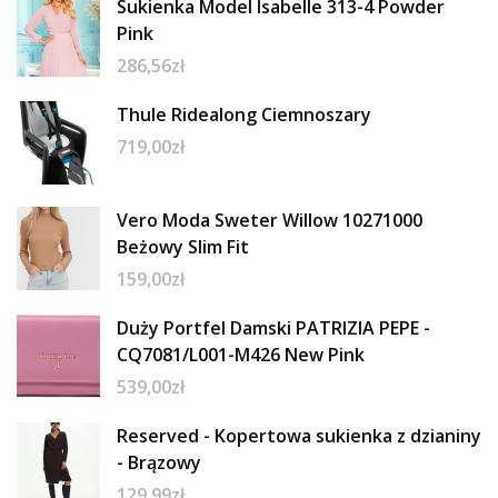
Sukienka Model Isabelle 313-4 Powder
Pink
286,56
zł
Thule Ridealong Ciemnoszary
719,00
zł
Vero Moda Sweter Willow 10271000
Beżowy Slim Fit
159,00
zł
Duży Portfel Damski PATRIZIA PEPE -
CQ7081/L001-M426 New Pink
539,00
zł
Reserved - Kopertowa sukienka z dzianiny
- Brązowy
129,99
zł