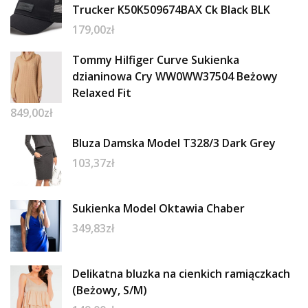
Trucker K50K509674BAX Ck Black BLK
179,00
zł
Tommy Hilfiger Curve Sukienka
dzianinowa Cry WW0WW37504 Beżowy
Relaxed Fit
849,00
zł
Bluza Damska Model T328/3 Dark Grey
103,37
zł
Sukienka Model Oktawia Chaber
349,83
zł
Delikatna bluzka na cienkich ramiączkach
(Beżowy, S/M)