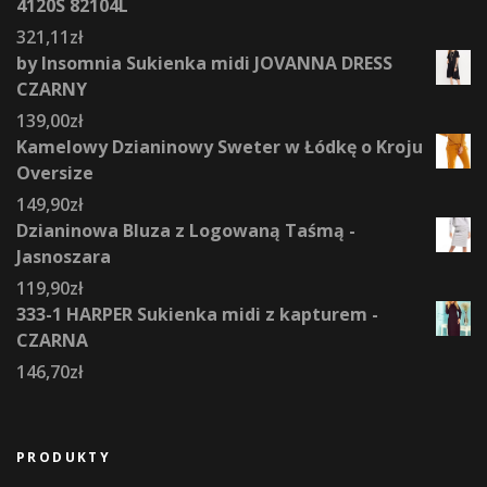
4120S 82104L
321,11
zł
by Insomnia Sukienka midi JOVANNA DRESS
CZARNY
139,00
zł
Kamelowy Dzianinowy Sweter w Łódkę o Kroju
Oversize
149,90
zł
Dzianinowa Bluza z Logowaną Taśmą -
Jasnoszara
119,90
zł
333-1 HARPER Sukienka midi z kapturem -
CZARNA
146,70
zł
PRODUKTY