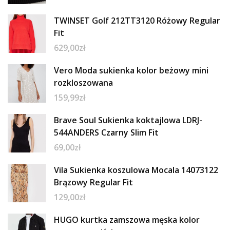
TWINSET Golf 212TT3120 Różowy Regular
Fit
629,00
zł
Vero Moda sukienka kolor beżowy mini
rozkloszowana
159,99
zł
Brave Soul Sukienka koktajlowa LDRJ-
544ANDERS Czarny Slim Fit
69,00
zł
Vila Sukienka koszulowa Mocala 14073122
Brązowy Regular Fit
129,00
zł
HUGO kurtka zamszowa męska kolor