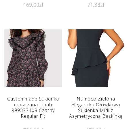
169,00
zł
71,38
zł
Custommade Sukienka
Numoco Zielona
codzienna Linah
Elegancka Ołówkowa
999377408 Czarny
Sukienka Midi z
Regular Fit
Asymetryczną Baskinką