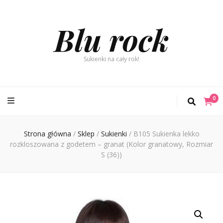
Blu rock
Sukienki na cały rok!
0
Strona główna
/
Sklep
/
Sukienki
/
B105 Sukienka lekko
rozkloszowana z godetem – granat (Kolor granatowy, Rozmiar
S (36))