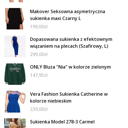
Makover Seksowna asymetryczna
sukienka maxi Czarny L
199,00
zł
Dopasowana sukienka z efektownym
wiązaniem na plecach (Szafirowy, L)
299,00
zł
ONLY Bluza "Nia" w kolorze zielonym
147,95
zł
Vera Fashion Sukienka Catherine w
kolorze niebieskim
239,00
zł
Sukienka Model 278-3 Carmel