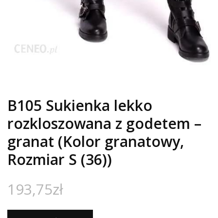
B105 Sukienka lekko
rozkloszowana z godetem –
granat (Kolor granatowy,
Rozmiar S (36))
193,75
zł