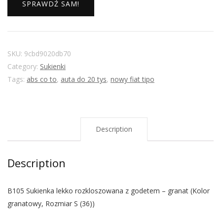
SPRAWDŹ SAM!
SKU:
9cbd9020db70
Category:
Sukienki
Tags:
abs co to
,
auta do 20 tys
,
nowy fiat tipo
Description
Description
B105 Sukienka lekko rozkloszowana z godetem – granat (Kolor
granatowy, Rozmiar S (36))