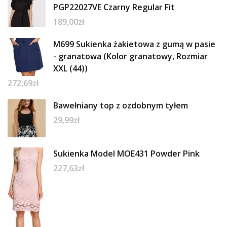
PGP22027VE Czarny Regular Fit
189,00
zł
M699 Sukienka żakietowa z gumą w pasie
- granatowa (Kolor granatowy, Rozmiar
XXL (44))
272,69
zł
Bawełniany top z ozdobnym tyłem
29,99
zł
Sukienka Model MOE431 Powder Pink
227,63
zł