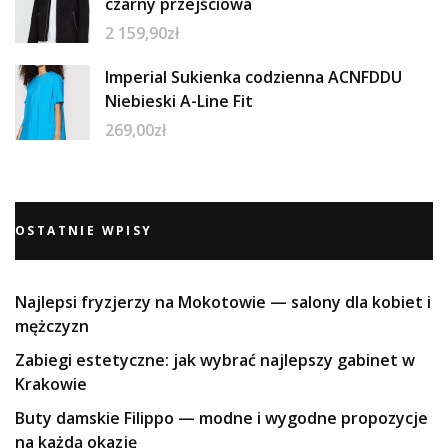
czarny przejściowa
2 159,90
zł
Imperial Sukienka codzienna ACNFDDU
Niebieski A-Line Fit
269,00
zł
OSTATNIE WPISY
Najlepsi fryzjerzy na Mokotowie — salony dla kobiet i
mężczyzn
Zabiegi estetyczne: jak wybrać najlepszy gabinet w
Krakowie
Buty damskie Filippo — modne i wygodne propozycje
na każdą okazję