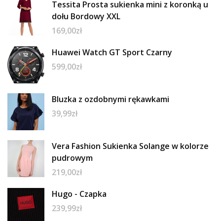
Tessita Prosta sukienka mini z koronką u
dołu Bordowy XXL
169,00
zł
Huawei Watch GT Sport Czarny
599,00
zł
Bluzka z ozdobnymi rękawkami
39,99
zł
Vera Fashion Sukienka Solange w kolorze
pudrowym
219,00
zł
Hugo - Czapka
239,99
zł