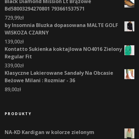
Black Diamond Mission Lt Brązowe
Bd58003294270801 793661537571
729,99
zł
by Insomnia Bluzka dopasowana MALTE GOLF
WISKOZA CZARNY
139,00
zł
Kontatto Sukienka koktajlowa NO4016 Zielony
Regular Fit
339,00
zł
Klasyczne Lakierowane Sandały Na Obcasie
Beżowe Milani : Rozmiar - 36
89,00
zł
PRODUKTY
NA-KD Kardigan w kolorze zielonym