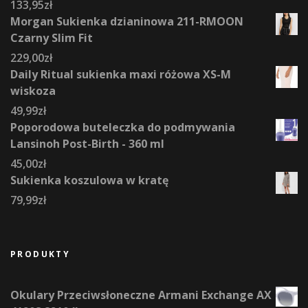
133,95
zł
Morgan Sukienka dzianinowa 211-RMOON
Czarny Slim Fit
229,00
zł
Daily Ritual sukienka maxi różowa XS-M
wiskoza
49,99
zł
Poporodowa buteleczka do podmywania
Lansinoh Post-Birth - 360 ml
45,00
zł
Sukienka koszulowa w kratę
79,99
zł
PRODUKTY
Okulary Przeciwsłoneczne Armani Exchange AX