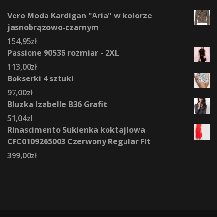
Vero Moda Kardigan "Aria" w kolorze
jasnobrązowo-czarnym
154,95
zł
Passione 90536 rozmiar - 2XL
113,00
zł
Bokserki 4 sztuki
97,00
zł
Bluzka Izabelle B36 Grafit
51,04
zł
Rinascimento Sukienka koktajlowa
CFC0109265003 Czerwony Regular Fit
399,00
zł