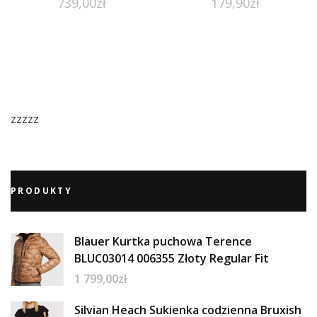
739,00
zł
179,90
zł
zzzzz
PRODUKTY
Blauer Kurtka puchowa Terence
BLUC03014 006355 Złoty Regular Fit
1 799,00
zł
Silvian Heach Sukienka codzienna Bruxish