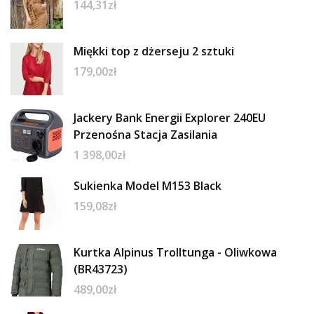
144,31
zł
Miękki top z dżerseju 2 sztuki
179,00
zł
Jackery Bank Energii Explorer 240EU
Przenośna Stacja Zasilania
1 398,00
zł
Sukienka Model M153 Black
159,08
zł
Kurtka Alpinus Trolltunga - Oliwkowa
(BR43723)
489,00
zł