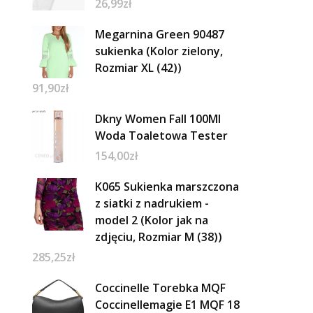
26,99
zł
Megarnina Green 90487
sukienka (Kolor zielony,
Rozmiar XL (42))
91,90
zł
Dkny Women Fall 100Ml
Woda Toaletowa Tester
154,00
zł
K065 Sukienka marszczona
z siatki z nadrukiem -
model 2 (Kolor jak na
zdjęciu, Rozmiar M (38))
285,25
zł
Coccinelle Torebka MQF
Coccinellemagie E1 MQF 18