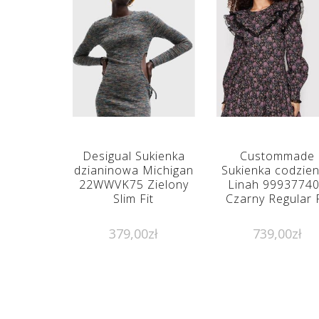
Desigual Sukienka
Custommade
dzianinowa Michigan
Sukienka codzie
22WWVK75 Zielony
Linah 9993774
Slim Fit
Czarny Regular F
379,00
zł
739,00
zł