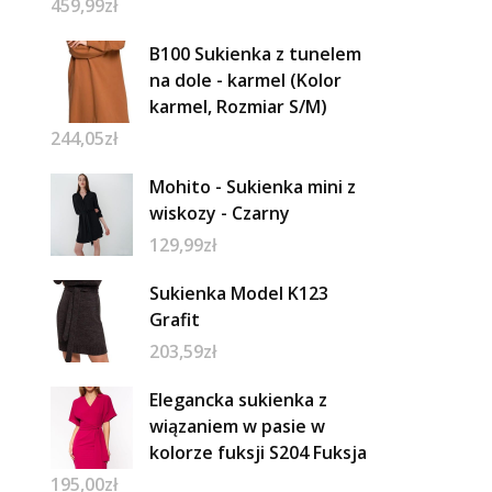
459,99
zł
B100 Sukienka z tunelem
na dole - karmel (Kolor
karmel, Rozmiar S/M)
244,05
zł
Mohito - Sukienka mini z
wiskozy - Czarny
129,99
zł
Sukienka Model K123
Grafit
203,59
zł
Elegancka sukienka z
wiązaniem w pasie w
kolorze fuksji S204 Fuksja
195,00
zł