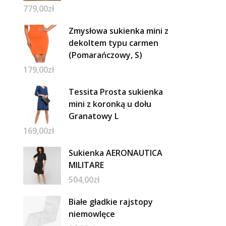
779,00
zł
Zmysłowa sukienka mini z
dekoltem typu carmen
(Pomarańczowy, S)
179,00
zł
Tessita Prosta sukienka
mini z koronką u dołu
Granatowy L
169,00
zł
Sukienka AERONAUTICA
MILITARE
504,00
zł
Białe gładkie rajstopy
niemowlęce