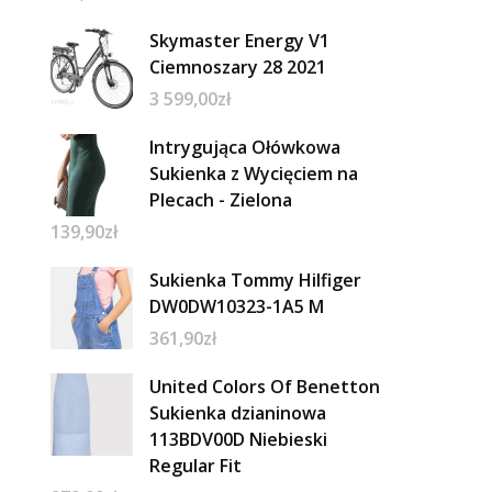
Skymaster Energy V1
Ciemnoszary 28 2021
3 599,00
zł
Intrygująca Ołówkowa
Sukienka z Wycięciem na
Plecach - Zielona
139,90
zł
Sukienka Tommy Hilfiger
DW0DW10323-1A5 M
361,90
zł
United Colors Of Benetton
Sukienka dzianinowa
113BDV00D Niebieski
Regular Fit