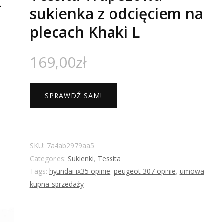
sukienka z odcięciem na
plecach Khaki L
169,00
zł
SPRAWDŹ SAM!
SKU:
7a4ab2979aa5
Categories:
Sukienki
,
Tessita
Tags:
hyundai ix35 opinie
,
peugeot 307 opinie
,
umowa
kupna-sprzedaży