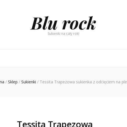
Blu rock
Sukienki na cały rok!
na
/
Sklep
/
Sukienki
/
Tessita Trapezowa sukienka z odcięciem na ple
Tessita Trapezowa