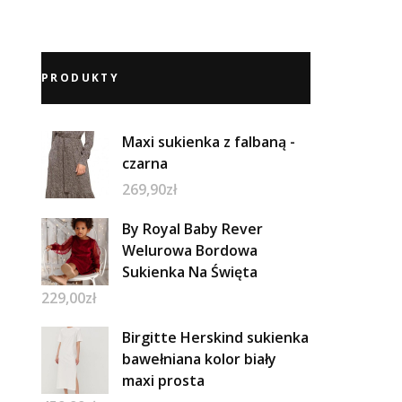
PRODUKTY
Maxi sukienka z falbaną -
czarna
269,90
zł
By Royal Baby Rever
Welurowa Bordowa
Sukienka Na Święta
229,00
zł
Birgitte Herskind sukienka
bawełniana kolor biały
maxi prosta