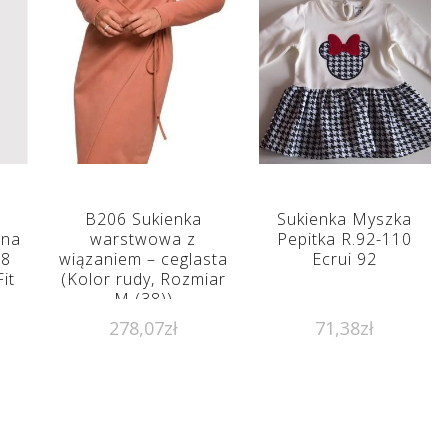
B206 Sukienka
Sukienka Myszka
nna
warstwowa z
Pepitka R.92-110
08
wiązaniem – ceglasta
Ecrui 92
it
(Kolor rudy, Rozmiar
M (38))
278,07
zł
71,38
zł