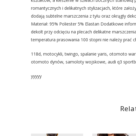
kształtów, a kieszenie w szwach bocznych stanowią 
romantycznych i delikatnych stylizacjach, które założ
dodają subtelne marszczenia z tyłu oraz okrągły dek
Materiał: 95% Poliester 5% Elastan Dodatkowe infor
dekolt przy odcięciu na plecach delikatne marszczeni
temperatura prasowania 100 stopni nie należy prać 
118d, motocykli, twingo, spalanie yaris, otomoto war
otomoto dynów, samoloty wojskowe, audi q3 sportback
yyyyy
Rela