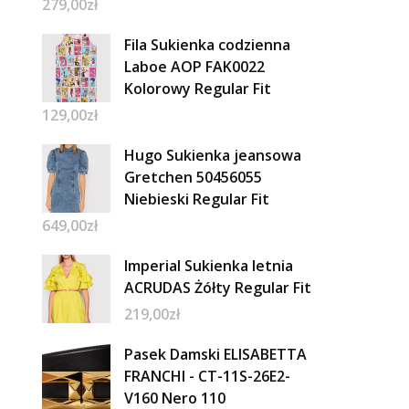
279,00
zł
Fila Sukienka codzienna
Laboe AOP FAK0022
Kolorowy Regular Fit
129,00
zł
Hugo Sukienka jeansowa
Gretchen 50456055
Niebieski Regular Fit
649,00
zł
Imperial Sukienka letnia
ACRUDAS Żółty Regular Fit
219,00
zł
Pasek Damski ELISABETTA
FRANCHI - CT-11S-26E2-
V160 Nero 110