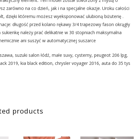
praktyczny element. Ten model został stworzony z myślą o
ysz zarówno na co dzień, jak i na specjalne okazje. Uroku całości
olt, dzięki któremu możesz wyeksponować ulubioną biżuterię .
macje: długość przed kolano rękawy 3/4 trapezowy fason okrągły
a sukienkę należy prać delikatnie w 30 stopniach maksymalna
chemicznie ani suszyć w automatycznej suszarce
szawa, suzuki salon łódź, małe suvy, cysterny, peugeot 206 lpg,
 2019, kia black edition, chrysler voyager 2016, auta do 35 tys
ted products