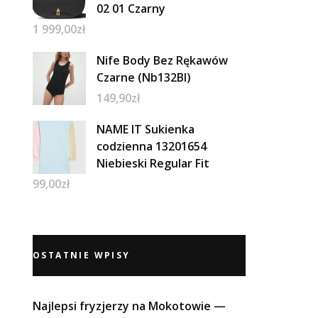
02 01 Czarny
1 999,00
zł
Nife Body Bez Rękawów
Czarne (Nb132Bl)
149,90
zł
NAME IT Sukienka
codzienna 13201654
Niebieski Regular Fit
99,00
zł
OSTATNIE WPISY
Najlepsi fryzjerzy na Mokotowie —