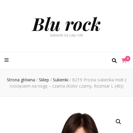
Blu rock
Sukienki na cały rok!
0
Strona główna
/
Sklep
/
Sukienki
/
B219 Prosta sukienka midi z
rozcięciem na nogę – czarna (Kolor czarny, Rozmiar L (40))