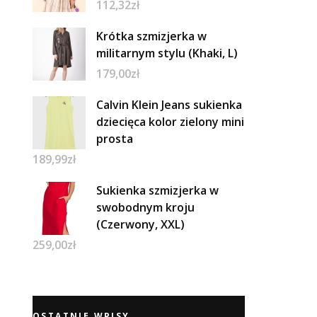
112,32
zł
Krótka szmizjerka w
militarnym stylu (Khaki, L)
179,00
zł
Calvin Klein Jeans sukienka
dziecięca kolor zielony mini
prosta
189,99
zł
Sukienka szmizjerka w
swobodnym kroju
(Czerwony, XXL)
259,00
zł
OSTATNIE WPISY