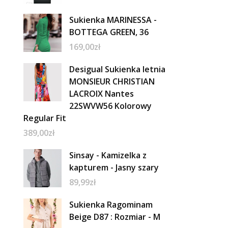
Sukienka MARINESSA -
BOTTEGA GREEN, 36
169,00
zł
Desigual Sukienka letnia
MONSIEUR CHRISTIAN
LACROIX Nantes
22SWVW56 Kolorowy
Regular Fit
389,00
zł
Sinsay - Kamizelka z
kapturem - Jasny szary
89,99
zł
Sukienka Ragominam
Beige D87 : Rozmiar - M