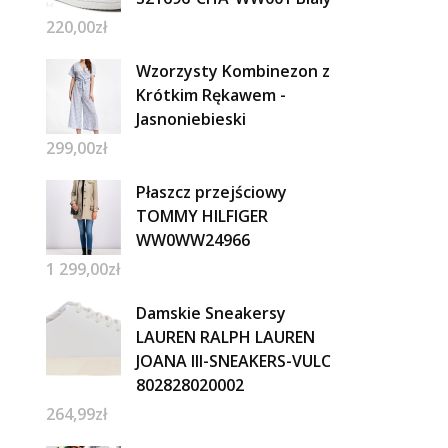
220,00
zł
Wzorzysty Kombinezon z
Krótkim Rękawem -
Jasnoniebieski
299,00
zł
Płaszcz przejściowy
TOMMY HILFIGER
WW0WW24966
1 299,00
zł
Damskie Sneakersy
LAUREN RALPH LAUREN
JOANA III-SNEAKERS-VULC
802828020002
264,99
zł