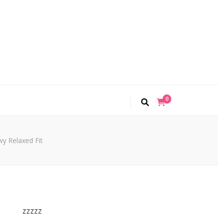
0
y Relaxed Fit
zzzzz