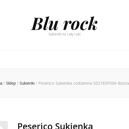
Blu rock
Sukienki na cały rok!
na
/
Sklep
/
Sukienki
/
Peserico Sukienka codzienna S02183F00A Beżow
Peserico Sukienka