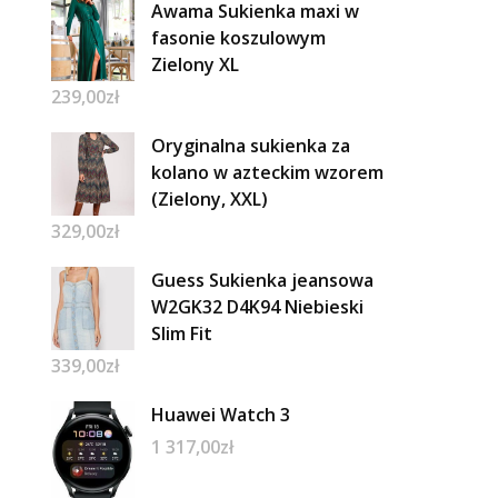
Awama Sukienka maxi w
fasonie koszulowym
Zielony XL
239,00
zł
Oryginalna sukienka za
kolano w azteckim wzorem
(Zielony, XXL)
329,00
zł
Guess Sukienka jeansowa
W2GK32 D4K94 Niebieski
Slim Fit
339,00
zł
Huawei Watch 3
1 317,00
zł