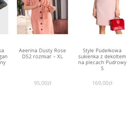
ka
Aeerina Dusty Rose
Style Pudełkowa
gan
D52 rozmiar – XL
sukienka z dekoltem
ny
na plecach Pudrowy
S
95,00
zł
169,00
zł