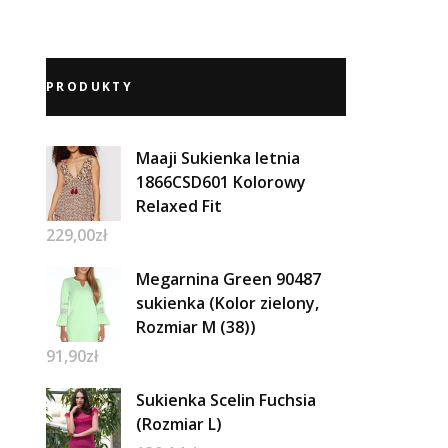
PRODUKTY
Maaji Sukienka letnia
1866CSD601 Kolorowy
Relaxed Fit
229,00
zł
Megarnina Green 90487
sukienka (Kolor zielony,
Rozmiar M (38))
91,90
zł
Sukienka Scelin Fuchsia
(Rozmiar L)