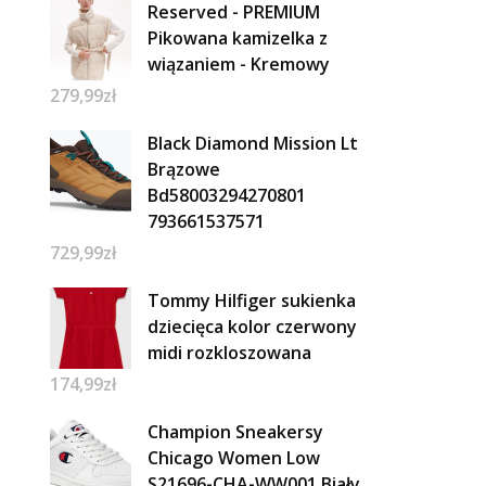
Reserved - PREMIUM
Pikowana kamizelka z
wiązaniem - Kremowy
279,99
zł
Black Diamond Mission Lt
Brązowe
Bd58003294270801
793661537571
729,99
zł
Tommy Hilfiger sukienka
dziecięca kolor czerwony
midi rozkloszowana
174,99
zł
Champion Sneakersy
Chicago Women Low
S21696-CHA-WW001 Biały