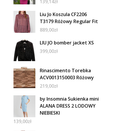
139,14
zł
Liu Jo Koszula CF2206
T3179 Różowy Regular Fit
889,00
zł
LIU JO bomber jacket XS
399,00
zł
Rinascimento Torebka
ACV0013150003 Różowy
219,00
zł
by Insomnia Sukienka mini
ALANA DRESS 2 LODOWY
NIEBIESKI
139,00
zł