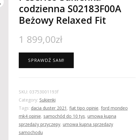
codzienna S02183F00A
Beżowy Relaxed Fit
1 899,00
zł
SPRAWDŹ SAM!
SKU:
03753001193f
Category:
Sukienki
Tags:
dacia duster 2021
,
fiat tipo opinie
,
ford mondeo
mk4 opinie
,
samochód do 10 tys
,
umowa kupna
sprzedaży przyczepy
,
umowa kupna sprzedazy
samochodu