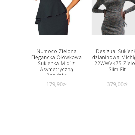
Numoco Zielona
Desigual Sukien
Elegancka Ołówkowa
dzianinowa Michi
Sukienka Midi z
22WWVK75 Zielo
Asymetryczną
Slim Fit
Baskinką
179,90
zł
379,00
zł