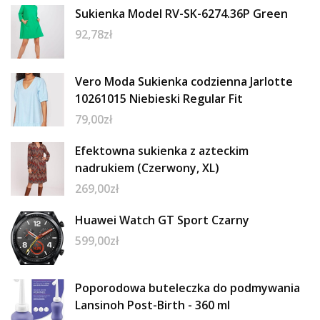
Sukienka Model RV-SK-6274.36P Green
92,78
zł
Vero Moda Sukienka codzienna Jarlotte
10261015 Niebieski Regular Fit
79,00
zł
Efektowna sukienka z azteckim
nadrukiem (Czerwony, XL)
269,00
zł
Huawei Watch GT Sport Czarny
599,00
zł
Poporodowa buteleczka do podmywania
Lansinoh Post-Birth - 360 ml