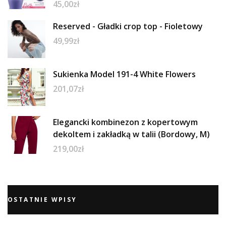
45,00
zł
Reserved - Gładki crop top - Fioletowy
49,99
zł
Sukienka Model 191-4 White Flowers
201,07
zł
Elegancki kombinezon z kopertowym
dekoltem i zakładką w talii (Bordowy, M)
219,00
zł
OSTATNIE WPISY