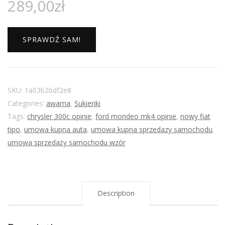
289,00
zł
SPRAWDŹ SAM!
SKU:
1a03b26df2e8
Categories:
awama
,
Sukienki
Tags:
chrysler 300c opinie
,
ford mondeo mk4 opinie
,
nowy fiat
tipo
,
umowa kupna auta
,
umowa kupna sprzedazy samochodu
,
umowa sprzedaży samochodu wzór
Description