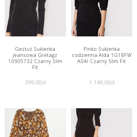
Gestuz Sukienka
Pinko Sukienka
jeansowa Gretagz
codzienna Alda 1G18FW
10905732 Czarny Slim
A04I Czarny Slim Fit
Fit
399,00
zł
1 149,00
zł