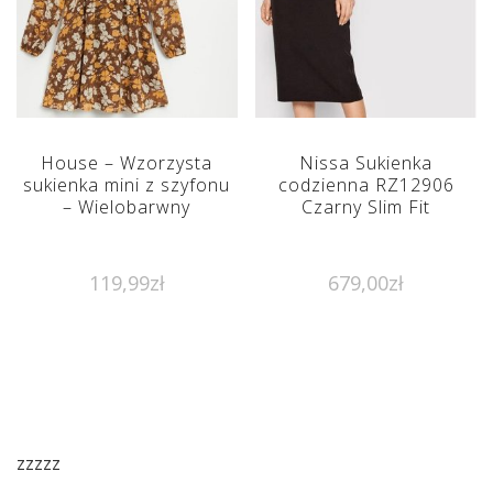
House – Wzorzysta
Nissa Sukienka
sukienka mini z szyfonu
codzienna RZ12906
– Wielobarwny
Czarny Slim Fit
119,99
zł
679,00
zł
zzzzz