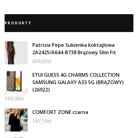
PRODUKTY
Patrizia Pepe Sukienka koktajlowa
2A2425/A644-B738 Brązowy Slim Fit
639,00
zł
ETUI GUESS 4G CHARMS COLLECTION
SAMSUNG GALAXY A33 5G (BRĄZOWY)
(26922)
109,00
zł
COMFORT ZONE czarna
197,10
zł