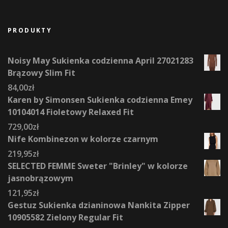
PRODUKTY
Noisy May Sukienka codzienna April 27021283
Brązowy Slim Fit
84,00
zł
Karen by Simonsen Sukienka codzienna Emey
10104014 Fioletowy Relaxed Fit
729,00
zł
Nife Kombinezon w kolorze czarnym
219,95
zł
SELECTED FEMME Sweter "Brinley" w kolorze
jasnobrązowym
121,95
zł
Gestuz Sukienka dzianinowa Nankita Zipper
10905582 Zielony Regular Fit