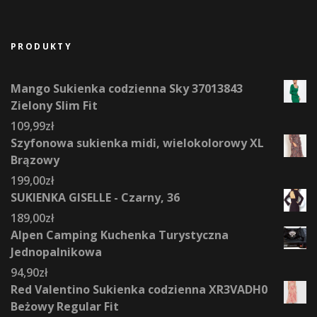
PRODUKTY
Mango Sukienka codzienna Sky 37013843
Zielony Slim Fit
109,99
zł
Szyfonowa sukienka midi, wielokolorowy XL
Brązowy
199,00
zł
SUKIENKA GISELLE - Czarny, 36
189,00
zł
Alpen Camping Kuchenka Turystyczna
Jednopalnikowa
94,90
zł
Red Valentino Sukienka codzienna XR3VADH0
Beżowy Regular Fit