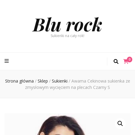
Blu rock
Sukienki na cały rok!
0
Strona główna
/
Sklep
/
Sukienki
/
Awama Cekinowa sukienka ze
zmysłowym wycięciem na plecach Czarny S