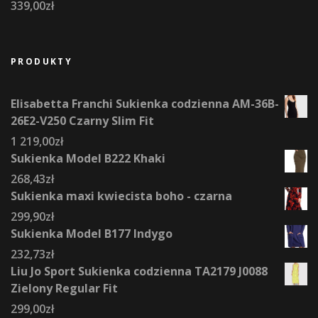
339,00
zł
PRODUKTY
Elisabetta Franchi Sukienka codzienna AM-36B-
26E2-V250 Czarny Slim Fit
1 219,00
zł
Sukienka Model B222 Khaki
268,43
zł
Sukienka maxi kwiecista boho - czarna
299,90
zł
Sukienka Model B177 Indygo
232,73
zł
Liu Jo Sport Sukienka codzienna TA2179 J0088
Zielony Regular Fit
299,00
zł