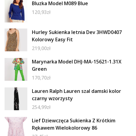
Bluzka Model M089 Blue
120,93
zł
Hurley Sukienka letnia Dev 3HWD0407
Kolorowy Easy Fit
219,00
zł
Marynarka Model DHJ-MA-15621-1.31X
Green
170,70
zł
Lauren Ralph Lauren szal damski kolor
czarny wzorzysty
254,99
zł
Lief Dziewczęca Sukienka Z Krótkim
Rękawem Wielokolorowy 86