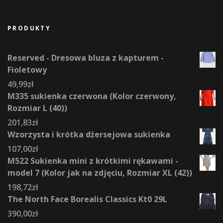
PRODUKTY
Reserved - Dresowa bluza z kapturem -
Fioletowy
49,99
zł
M335 sukienka czerwona (Kolor czerwony,
Rozmiar L (40))
201,83
zł
Wzorzysta i krótka dżersejowa sukienka
107,00
zł
M522 Sukienka mini z krótkimi rękawami -
model 7 (Kolor jak na zdjęciu, Rozmiar XL (42))
198,72
zł
The North Face Borealis Classics Kt0 29L
390,00
zł