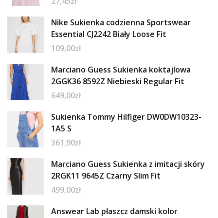
27,45
zł
Nike Sukienka codzienna Sportswear
Essential CJ2242 Biały Loose Fit
109,00
zł
Marciano Guess Sukienka koktajlowa
2GGK36 8592Z Niebieski Regular Fit
649,00
zł
Sukienka Tommy Hilfiger DW0DW10323-
1A5 S
361,90
zł
Marciano Guess Sukienka z imitacji skóry
2RGK11 9645Z Czarny Slim Fit
499,00
zł
Answear Lab płaszcz damski kolor