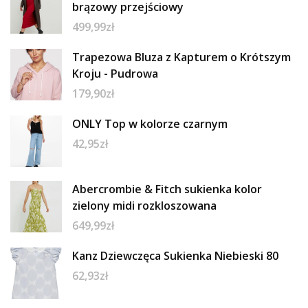
brązowy przejściowy
499,99
zł
Trapezowa Bluza z Kapturem o Krótszym
Kroju - Pudrowa
179,90
zł
ONLY Top w kolorze czarnym
42,95
zł
Abercrombie & Fitch sukienka kolor
zielony midi rozkloszowana
649,99
zł
Kanz Dziewczęca Sukienka Niebieski 80
62,93
zł