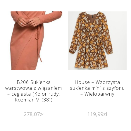
B206 Sukienka
House – Wzorzysta
warstwowa z wiązaniem
sukienka mini z szyfonu
– ceglasta (Kolor rudy,
– Wielobarwny
Rozmiar M (38))
278,07
zł
119,99
zł