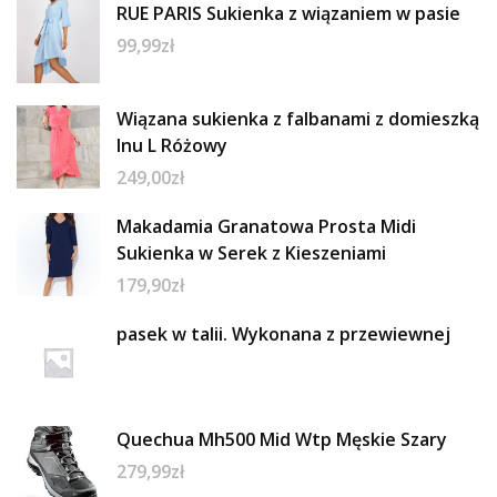
RUE PARIS Sukienka z wiązaniem w pasie
99,99
zł
Wiązana sukienka z falbanami z domieszką
lnu L Różowy
249,00
zł
Makadamia Granatowa Prosta Midi
Sukienka w Serek z Kieszeniami
179,90
zł
pasek w talii. Wykonana z przewiewnej
Quechua Mh500 Mid Wtp Męskie Szary
279,99
zł