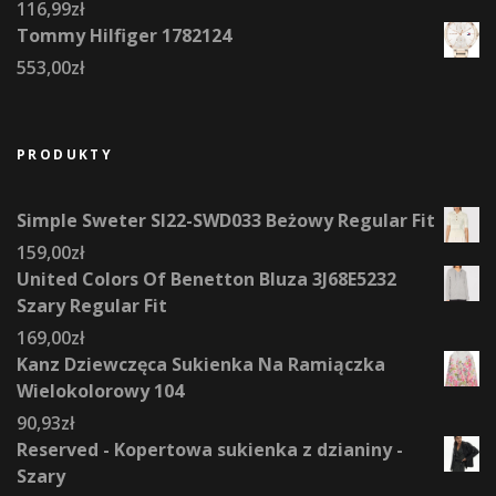
116,99
zł
Tommy Hilfiger 1782124
553,00
zł
PRODUKTY
Simple Sweter SI22-SWD033 Beżowy Regular Fit
159,00
zł
United Colors Of Benetton Bluza 3J68E5232
Szary Regular Fit
169,00
zł
Kanz Dziewczęca Sukienka Na Ramiączka
Wielokolorowy 104
90,93
zł
Reserved - Kopertowa sukienka z dzianiny -
Szary