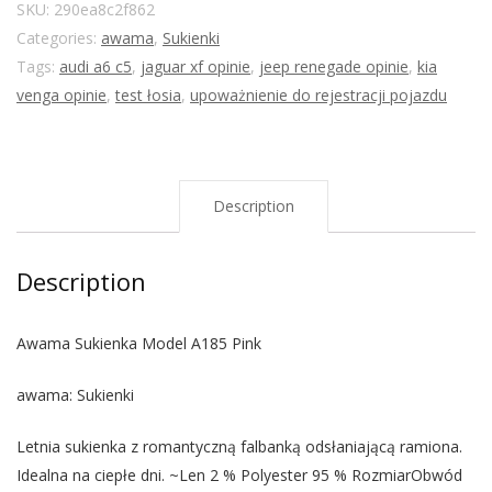
SKU:
290ea8c2f862
Categories:
awama
,
Sukienki
Tags:
audi a6 c5
,
jaguar xf opinie
,
jeep renegade opinie
,
kia
venga opinie
,
test łosia
,
upoważnienie do rejestracji pojazdu
Description
Description
Awama Sukienka Model A185 Pink
awama: Sukienki
Letnia sukienka z romantyczną falbanką odsłaniającą ramiona.
Idealna na ciepłe dni. ~Len 2 % Polyester 95 % RozmiarObwód