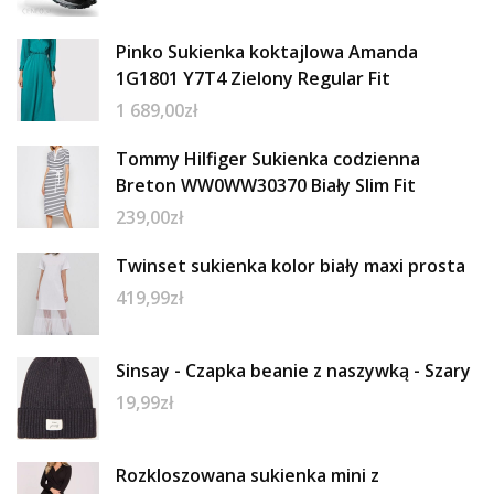
Pinko Sukienka koktajlowa Amanda
1G1801 Y7T4 Zielony Regular Fit
1 689,00
zł
Tommy Hilfiger Sukienka codzienna
Breton WW0WW30370 Biały Slim Fit
239,00
zł
Twinset sukienka kolor biały maxi prosta
419,99
zł
Sinsay - Czapka beanie z naszywką - Szary
19,99
zł
Rozkloszowana sukienka mini z