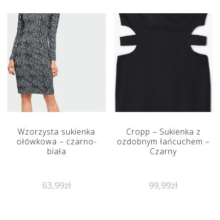
Wzorzysta sukienka
Cropp – Sukienka z
ołówkowa – czarno-
ozdobnym łańcuchem –
biała
Czarny
63,99
zł
99,99
zł