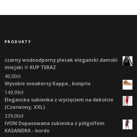
PRODUKTY
czarny wodoodporny plecak elegancki damski
miejski ® KUP TERAZ
40,00
zł
Wysokie sneakersy Kappa , bonprix
149,99
zł
Elegancka sukienka z wycięciem na dekolcie
(Czerwony, XXL)
339,00
zł
IVON Dopasowana sukienka z półgolfem
KASANDRA - bordo