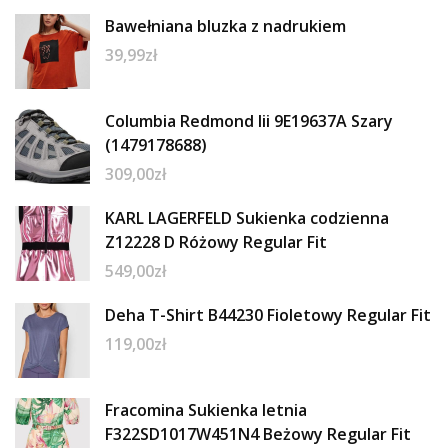
Bawełniana bluzka z nadrukiem
39,99
zł
Columbia Redmond Iii 9E19637A Szary
(1479178688)
309,00
zł
KARL LAGERFELD Sukienka codzienna
Z12228 D Różowy Regular Fit
549,00
zł
Deha T-Shirt B44230 Fioletowy Regular Fit
119,00
zł
Fracomina Sukienka letnia
F322SD1017W451N4 Beżowy Regular Fit