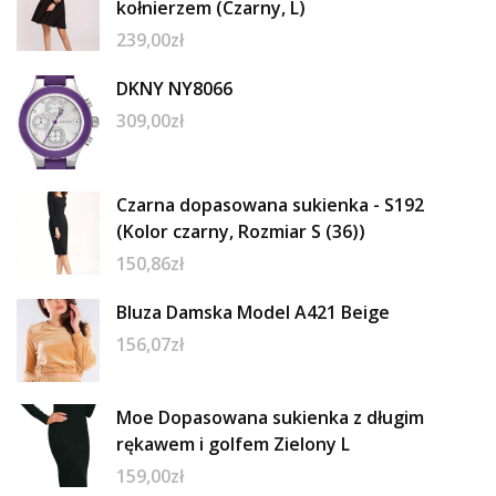
kołnierzem (Czarny, L)
239,00
zł
DKNY NY8066
309,00
zł
Czarna dopasowana sukienka - S192
(Kolor czarny, Rozmiar S (36))
150,86
zł
Bluza Damska Model A421 Beige
156,07
zł
Moe Dopasowana sukienka z długim
rękawem i golfem Zielony L
159,00
zł