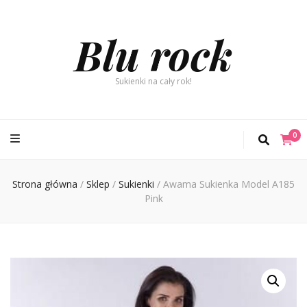
Blu rock
Sukienki na cały rok!
0
Strona główna
/
Sklep
/
Sukienki
/
Awama Sukienka Model A185
Pink