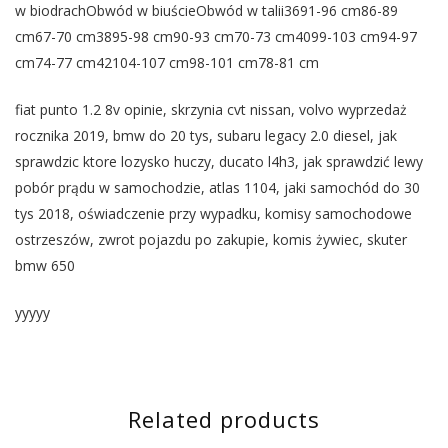
w biodrachObwód w biuścieObwód w talii3691-96 cm86-89
cm67-70 cm3895-98 cm90-93 cm70-73 cm4099-103 cm94-97
cm74-77 cm42104-107 cm98-101 cm78-81 cm
fiat punto 1.2 8v opinie, skrzynia cvt nissan, volvo wyprzedaż
rocznika 2019, bmw do 20 tys, subaru legacy 2.0 diesel, jak
sprawdzic ktore lozysko huczy, ducato l4h3, jak sprawdzić lewy
pobór prądu w samochodzie, atlas 1104, jaki samochód do 30
tys 2018, oświadczenie przy wypadku, komisy samochodowe
ostrzeszów, zwrot pojazdu po zakupie, komis żywiec, skuter
bmw 650
yyyyy
Related products