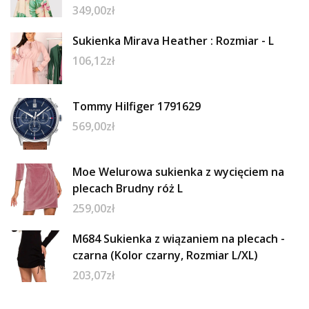
349,00
zł
Sukienka Mirava Heather : Rozmiar - L
106,12
zł
Tommy Hilfiger 1791629
569,00
zł
Moe Welurowa sukienka z wycięciem na
plecach Brudny róż L
259,00
zł
M684 Sukienka z wiązaniem na plecach -
czarna (Kolor czarny, Rozmiar L/XL)
203,07
zł