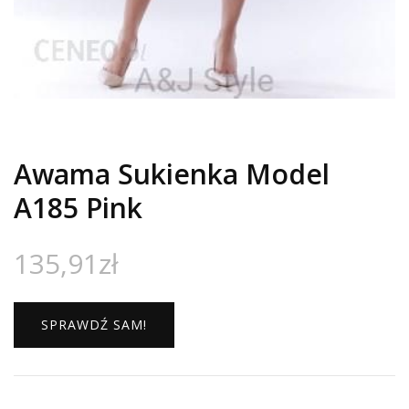
Awama Sukienka Model
A185 Pink
135,91
zł
SPRAWDŹ SAM!