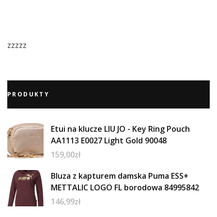
zzzzz
PRODUKTY
Etui na klucze LIU JO - Key Ring Pouch
AA1113 E0027 Light Gold 90048
159,00
zł
Bluza z kapturem damska Puma ESS+
METTALIC LOGO FL borodowa 84995842
146,99
zł