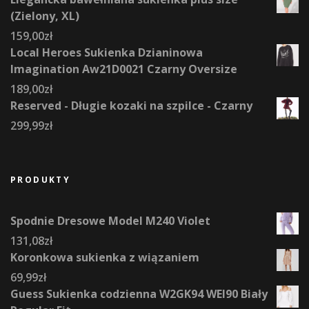
(Zielony, XL)
159,00
zł
Local Heroes Sukienka Dzianinowa
Imagination Aw21D0021 Czarny Oversize
189,00
zł
Reserved - Długie kozaki na szpilce - Czarny
299,99
zł
PRODUKTY
Spodnie Dresowe Model M240 Violet
131,08
zł
Koronkowa sukienka z wiązaniem
69,99
zł
Guess Sukienka codzienna W2GK94 WEI90 Biały