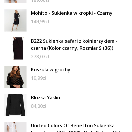
189,00
zł
Mohito - Sukienka w kropki - Czarny
149,99
zł
B222 Sukienka safari z kołnierzykiem -
czarna (Kolor czarny, Rozmiar S (36))
278,07
zł
Koszula w grochy
19,99
zł
Bluzka Yaslin
84,00
zł
United Colors Of Benetton Sukienka