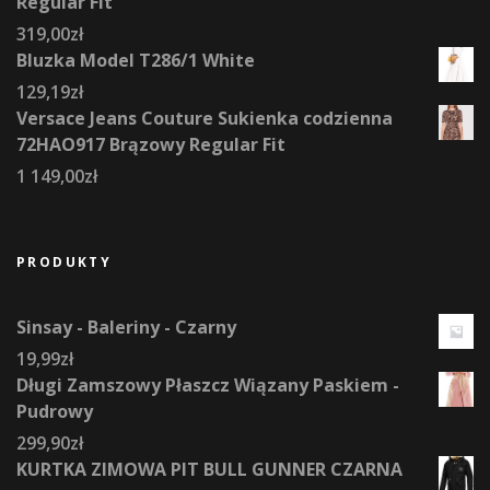
Regular Fit
319,00
zł
Bluzka Model T286/1 White
129,19
zł
Versace Jeans Couture Sukienka codzienna
72HAO917 Brązowy Regular Fit
1 149,00
zł
PRODUKTY
Sinsay - Baleriny - Czarny
19,99
zł
Długi Zamszowy Płaszcz Wiązany Paskiem -
Pudrowy
299,90
zł
KURTKA ZIMOWA PIT BULL GUNNER CZARNA