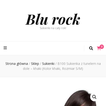
Blu rock
Sukienki na cały rok!
0
Strona główna
/
Sklep
/
Sukienki
/
B100 Sukienka z tunelem na
dole – khaki (Kolor khaki, Rozmiar S/M)