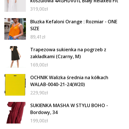
koszulowa 4AGHDV01L Biały Relaxed Fit
319,00
zł
Bluzka Kefaloni Orange : Rozmiar - ONE
SIZE
89,41
zł
Trapezowa sukienka na pogrzeb z
zakładkami (Czarny, M)
169,00
zł
OCHNIK Walizka średnia na kółkach
WALAB-0040-21-24(W20)
229,90
zł
SUKIENKA MASHA W STYLU BOHO -
Bordowy, 34
199,00
zł