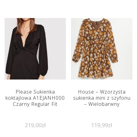
Please Sukienka
House – Wzorzysta
koktajlowa A1EJANH000
sukienka mini z szyfonu
Czarny Regular Fit
– Wielobarwny
219,00
zł
119,99
zł