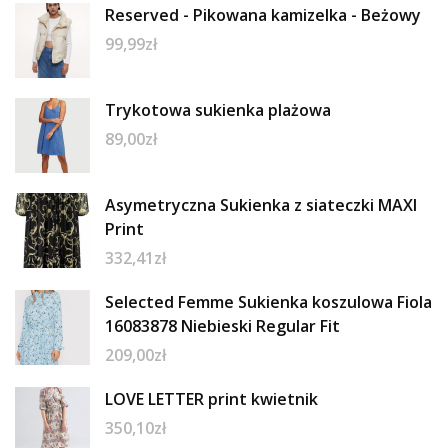
Reserved - Pikowana kamizelka - Beżowy
99,99
zł
Trykotowa sukienka plażowa
89,00
zł
Asymetryczna Sukienka z siateczki MAXI
Print
332,41
zł
Selected Femme Sukienka koszulowa Fiola
16083878 Niebieski Regular Fit
209,00
zł
LOVE LETTER print kwietnik
350,10
zł