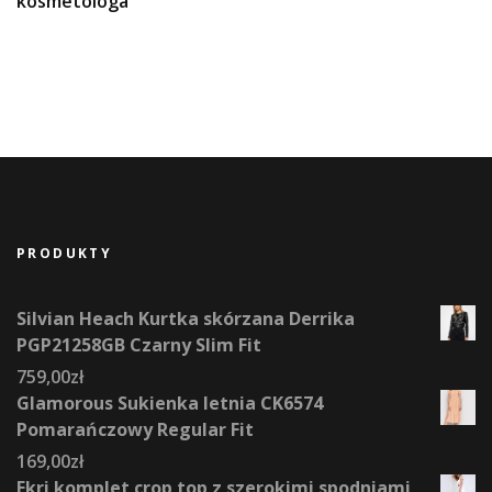
kosmetologa
PRODUKTY
Silvian Heach Kurtka skórzana Derrika
PGP21258GB Czarny Slim Fit
759,00
zł
Glamorous Sukienka letnia CK6574
Pomarańczowy Regular Fit
169,00
zł
Ekri komplet crop top z szerokimi spodniami