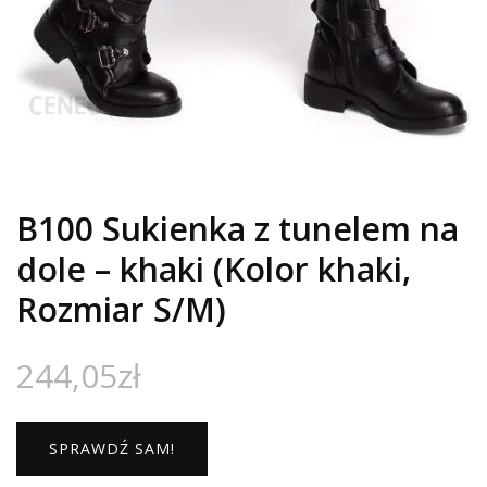
B100 Sukienka z tunelem na
dole – khaki (Kolor khaki,
Rozmiar S/M)
244,05
zł
SPRAWDŹ SAM!