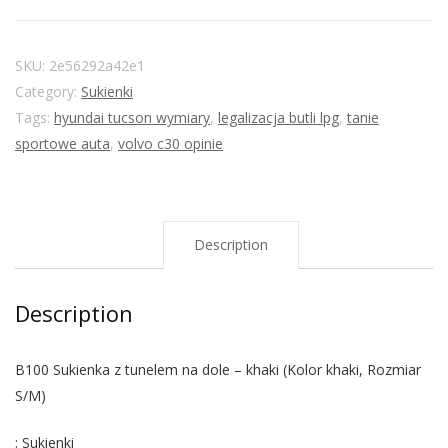
SKU:
2e56292a42e1
Category:
Sukienki
Tags:
hyundai tucson wymiary
,
legalizacja butli lpg
,
tanie
sportowe auta
,
volvo c30 opinie
Description
Description
B100 Sukienka z tunelem na dole – khaki (Kolor khaki, Rozmiar
S/M)
: Sukienki