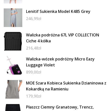
Lenitif Sukienka Model K485 Grey
246,99
zł
Walizka podróżna 67L VIP COLLECTION
Ciche 4 kółka
216,48
zł
Walizka-wózek podróżny Micro Eazy
Luggage Violet
899,00
zł
MOE Szara Kobieca Sukienka Dzianinowa z
Kokardką na Ramieniu
179,90
zł
Płaszcz Ciemny Granatowy, Trencz,