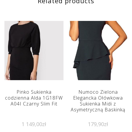
Related products
Pinko Sukienka
Numoco Zielona
codzienna Alda 1G18FW
Elegancka Ołówkowa
A04I Czarny Slim Fit
Sukienka Midi z
Asymetryczną Baskinką
1 149,00
zł
179,90
zł