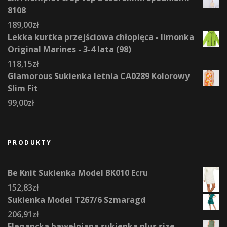
8108
189,00
zł
Lekka kurtka przejściowa chłopięca - limonka
Original Marines - 3-4 lata (98)
118,15
zł
Glamorous Sukienka letnia CA0289 Kolorowy
Slim Fit
99,00
zł
PRODUKTY
Be Knit Sukienka Model BK010 Ecru
152,83
zł
Sukienka Model T267/6 Szmaragd
206,91
zł
Elegancka bawełniana sukienka plus size