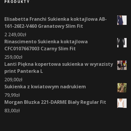
PRODUKTY
Elisabetta Franchi Sukienka koktajlowa AB-
161-26E2-V460 Granatowy Slim Fit
2 249,00
zł
Rinascimento Sukienka koktajlowa
CFC0107667003 Czarny Slim Fit
259,00
zł
Lanti Piękna kopertowa sukienka w wyrazisty
print Panterka L
209,00
zł
Sukienka z kwiatowym nadrukiem
79,99
zł
Morgan Bluzka 221-DARME Biały Regular Fit
83,00
zł