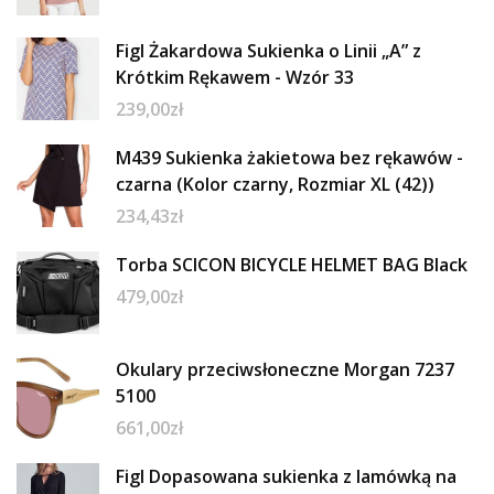
Figl Żakardowa Sukienka o Linii „A” z
Krótkim Rękawem - Wzór 33
239,00
zł
M439 Sukienka żakietowa bez rękawów -
czarna (Kolor czarny, Rozmiar XL (42))
234,43
zł
Torba SCICON BICYCLE HELMET BAG Black
479,00
zł
Okulary przeciwsłoneczne Morgan 7237
5100
661,00
zł
Figl Dopasowana sukienka z lamówką na