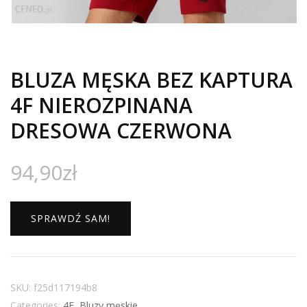
BLUZA MĘSKA BEZ KAPTURA
4F NIEROZPINANA
DRESOWA CZERWONA
94,90
zł
SPRAWDŹ SAM!
SKU:
f25d117194b8
Categories:
4F
,
Bluzy męskie