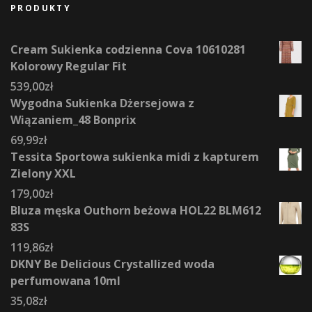
PRODUKTY
Cream Sukienka codzienna Cova 10610281
Kolorowy Regular Fit
539,00
zł
Wygodna Sukienka Dżersejowa z
Wiązaniem_48 Bonprix
69,99
zł
Tessita Sportowa sukienka midi z kapturem
Zielony XXL
179,00
zł
Bluza męska Outhorn beżowa HOL22 BLM612
83S
119,86
zł
DKNY Be Delicious Crystallized woda
perfumowana 10ml
35,08
zł