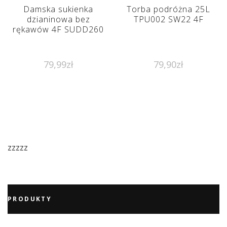
Damska sukienka
Torba podróżna 25L
dzianinowa bez
TPU002 SW22 4F
rękawów 4F SUDD260
79,99
zł
79,90
zł
zzzzz
PRODUKTY