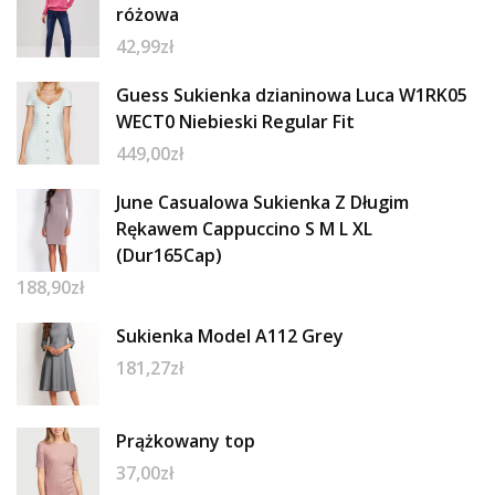
różowa
42,99
zł
Guess Sukienka dzianinowa Luca W1RK05
WECT0 Niebieski Regular Fit
449,00
zł
June Casualowa Sukienka Z Długim
Rękawem Cappuccino S M L XL
(Dur165Cap)
188,90
zł
Sukienka Model A112 Grey
181,27
zł
Prążkowany top
37,00
zł