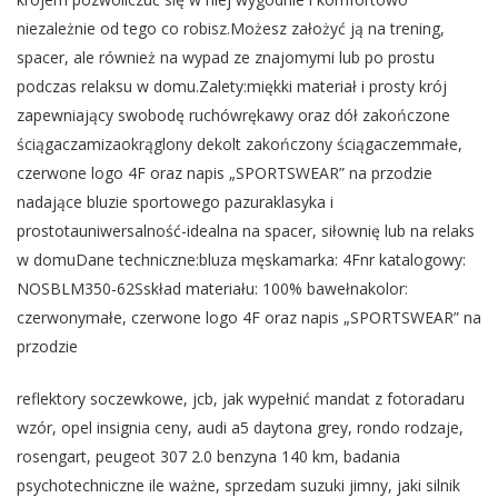
niezależnie od tego co robisz.Możesz założyć ją na trening,
spacer, ale również na wypad ze znajomymi lub po prostu
podczas relaksu w domu.Zalety:miękki materiał i prosty krój
zapewniający swobodę ruchówrękawy oraz dół zakończone
ściągaczamizaokrąglony dekolt zakończony ściągaczemmałe,
czerwone logo 4F oraz napis „SPORTSWEAR” na przodzie
nadające bluzie sportowego pazuraklasyka i
prostotauniwersalność-idealna na spacer, siłownię lub na relaks
w domuDane techniczne:bluza męskamarka: 4Fnr katalogowy:
NOSBLM350-62Sskład materiału: 100% bawełnakolor:
czerwonymałe, czerwone logo 4F oraz napis „SPORTSWEAR” na
przodzie
reflektory soczewkowe, jcb, jak wypełnić mandat z fotoradaru
wzór, opel insignia ceny, audi a5 daytona grey, rondo rodzaje,
rosengart, peugeot 307 2.0 benzyna 140 km, badania
psychotechniczne ile ważne, sprzedam suzuki jimny, jaki silnik