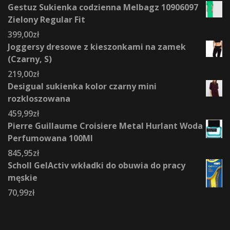
Gestuz Sukienka codzienna Melbagz 10906097
Zielony Regular Fit
399,00
zł
Joggersy dresowe z kieszonkami na zamek
(Czarny, S)
219,00
zł
Desigual sukienka kolor czarny mini
rozkloszowana
459,99
zł
Pierre Guillaume Croisiere Metal Hurlant Woda
Perfumowana 100Ml
845,95
zł
Scholl GelActiv wkładki do obuwia do pracy
męskie
70,99
zł