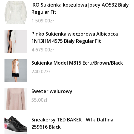
IRO Sukienka koszulowa Josey AO532 Biały
Regular Fit
1 509,00
zł
Pinko Sukienka wieczorowa Albicocca
1N13HM 4575 Biały Regular Fit
4 679,00
zł
Sukienka Model M815 Ecru/Brown/Black
240,07
zł
Sweter welurowy
55,00
zł
Sneakersy TED BAKER - Wfk-Daffina
259616 Black