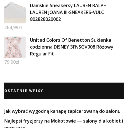
Damskie Sneakersy LAUREN RALPH
LAUREN JOANA III-SNEAKERS-VULC
802828020002
264,99
zł
United Colors Of Benetton Sukienka
codzienna DISNEY 3FNSGV008 Różowy
Regular Fit
79,00
zł
OSTATNIE WPISY
Jak wybrać wygodną kanapę tapicerowaną do salonu
Najlepsi fryzjerzy na Mokotowie — salony dla kobiet i
mężczyzn