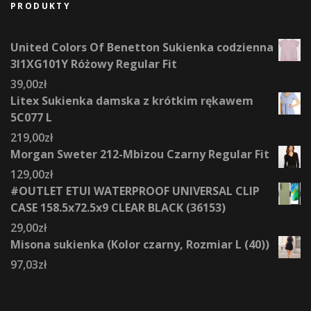
PRODUKTY
United Colors Of Benetton Sukienka codzienna
3I1XG101Y Różowy Regular Fit
39,00
zł
Litex Sukienka damska z krótkim rękawem
5C077 L
219,00
zł
Morgan Sweter 212-Mbizou Czarny Regular Fit
129,00
zł
#OUTLET ETUI WATERPROOF UNIVERSAL CLIP
CASE 158.5x72.5x9 CLEAR BLACK (36153)
29,00
zł
Misona sukienka (Kolor czarny, Rozmiar L (40))
97,03
zł