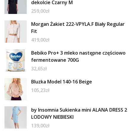
dekolcie Czarny M
259,00
zł
Morgan Żakiet 222-VPYLA.F Biały Regular
Fit
419,00
zł
Bebiko Pro+ 3 mleko następne częściowo
fermentowane 700G
32,65
zł
Bluzka Model 140-16 Beige
105,23
zł
by Insomnia Sukienka mini ALANA DRESS 2
LODOWY NIEBIESKI
139,00
zł