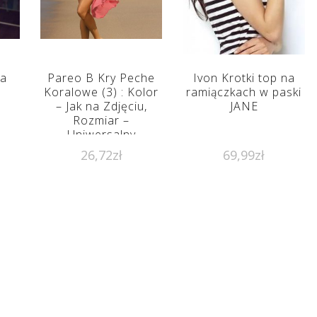
ia
Pareo B Kry Peche
Ivon Krotki top na
Koralowe (3) : Kolor
ramiączkach w paski
– Jak na Zdjęciu,
JANE
Rozmiar –
Uniwersalny
26,72
zł
69,99
zł