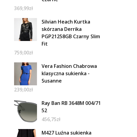
369,99
zł
Silvian Heach Kurtka
skórzana Derrika
PGP21258GB Czarny Slim
Fit
759,00
zł
Vera Fashion Chabrowa
klasyczna sukienka -
Susanne
239,00
zł
Ray Ban RB 3648M 004/71
52
456,75
zł
M427 Luźna sukienka