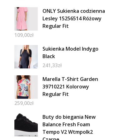
ONLY Sukienka codzienna
Lesley 15256514 Różowy
Regular Fit
109,00
zł
Sukienka Model Indygo
Black
241,33
zł
Marella T-Shirt Garden
39710221 Kolorowy
Regular Fit
259,00
zł
Buty do biegania New
Balance Fresh Foam
Tempo V2 Wtmpolk2
Czarne