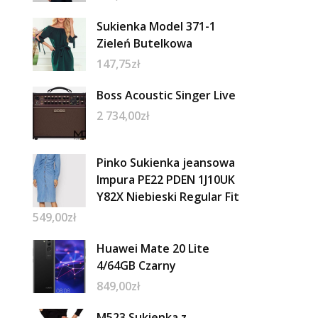
Sukienka Model 371-1
Zieleń Butelkowa
147,75
zł
Boss Acoustic Singer Live
2 734,00
zł
Pinko Sukienka jeansowa
Impura PE22 PDEN 1J10UK
Y82X Niebieski Regular Fit
549,00
zł
Huawei Mate 20 Lite
4/64GB Czarny
849,00
zł
M523 Sukienka z