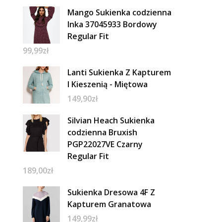
Mango Sukienka codzienna
Inka 37045933 Bordowy
Regular Fit
99,99
zł
Lanti Sukienka Z Kapturem
I Kieszenią - Miętowa
149,90
zł
Silvian Heach Sukienka
codzienna Bruxish
PGP22027VE Czarny
Regular Fit
189,00
zł
Sukienka Dresowa 4F Z
Kapturem Granatowa
149,99
zł