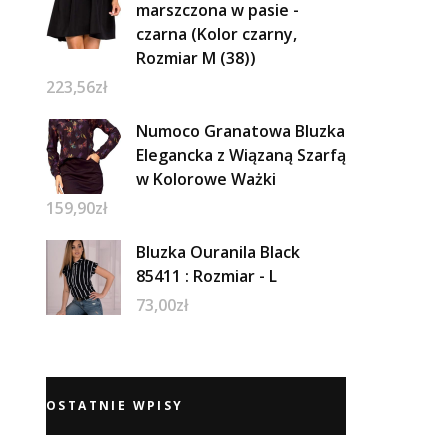
marszczona w pasie -
czarna (Kolor czarny,
Rozmiar M (38))
223,56
zł
Numoco Granatowa Bluzka
Elegancka z Wiązaną Szarfą
w Kolorowe Ważki
159,90
zł
Bluzka Ouranila Black
85411 : Rozmiar - L
73,00
zł
OSTATNIE WPISY