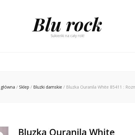
Blu rock
Sukienki na cały rok!
 główna
/
Sklep
/
Bluzki damskie
/
Bluzka Ouranila White 85411 : Rozm
Bluzka Ouranila White