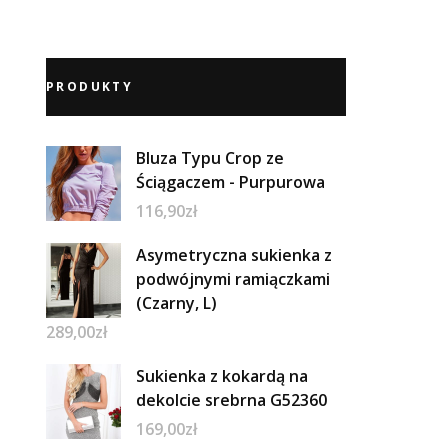
PRODUKTY
Bluza Typu Crop ze
Ściągaczem - Purpurowa
116,90
zł
Asymetryczna sukienka z
podwójnymi ramiączkami
(Czarny, L)
289,00
zł
Sukienka z kokardą na
dekolcie srebrna G52360
169,00
zł