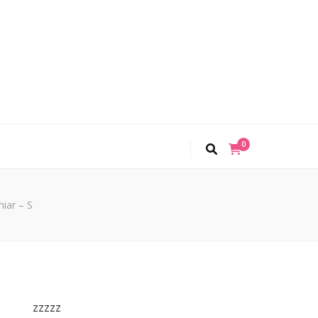
0
iar – S
zzzzz