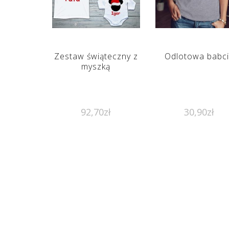
Zestaw świąteczny z
Odlotowa babc
myszką
92,70
zł
30,90
zł