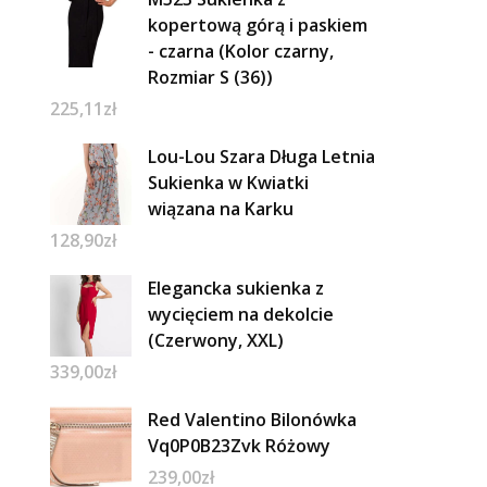
kopertową górą i paskiem
- czarna (Kolor czarny,
Rozmiar S (36))
225,11
zł
Lou-Lou Szara Długa Letnia
Sukienka w Kwiatki
wiązana na Karku
128,90
zł
Elegancka sukienka z
wycięciem na dekolcie
(Czerwony, XXL)
339,00
zł
Red Valentino Bilonówka
Vq0P0B23Zvk Różowy
239,00
zł