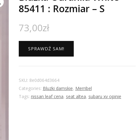
85411 : Rozmiar – S
73,00
zł
SPRAWDŹ SAM!
SKU:
8e0d064d3664
Categories:
Bluzki damskie
,
Merribel
Tags:
nissan leaf cena
,
seat altea
,
subaru xv opinie