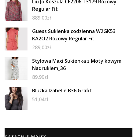
Liu Jo Koszula CF2206 T3179 Różowy
Regular Fit
889,00
zł
Guess Sukienka codzienna W2GK53
KA2O2 Różowy Regular Fit
289,00
zł
Stylowa Maxi Sukienka z Motylkowym
Nadrukiem_36
89,99
zł
Bluzka Izabelle B36 Grafit
51,04
zł
OSTATNIE WPISY