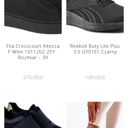
Fila Crosscourt Altezza
Reebok Buty Lite Plus
F Wmn 1011202-25Y :
3.0 GY0161 Czarny
Rozmiar – 39
270,00
zł
149,00
zł