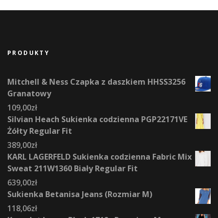
PRODUKTY
Mitchell & Ness Czapka z daszkiem HHSS3256
Granatowy
109,00
zł
Silvian Heach Sukienka codzienna PGP22171VE
Żółty Regular Fit
389,00
zł
KARL LAGERFELD Sukienka codzienna Fabric Mix
Sweat 211W1360 Biały Regular Fit
639,00
zł
Sukienka Betanisa Jeans (Rozmiar M)
118,06
zł