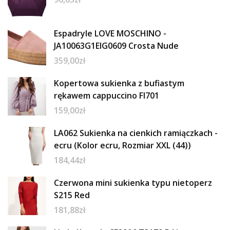
Espadryle LOVE MOSCHINO -
JA10063G1EIG0609 Crosta Nude
359,00
zł
Kopertowa sukienka z bufiastym
rękawem cappuccino FI701
159,00
zł
LA062 Sukienka na cienkich ramiączkach -
ecru (Kolor ecru, Rozmiar XXL (44))
184,44
zł
Czerwona mini sukienka typu nietoperz
S215 Red
181,88
zł