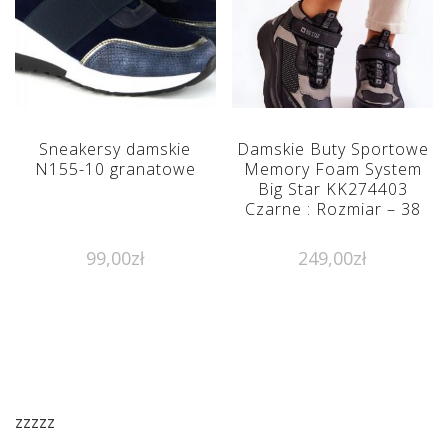
Sneakersy damskie
Damskie Buty Sportowe
N155-10 granatowe
Memory Foam System
Big Star KK274403
Czarne : Rozmiar – 38
99,00
zł
249,00
zł
zzzzz