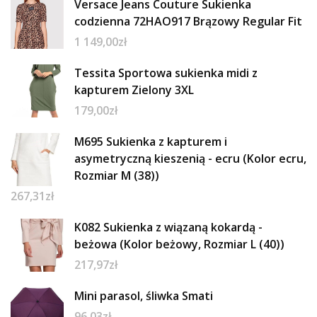
Versace Jeans Couture Sukienka
codzienna 72HAO917 Brązowy Regular Fit
1 149,00
zł
Tessita Sportowa sukienka midi z
kapturem Zielony 3XL
179,00
zł
M695 Sukienka z kapturem i
asymetryczną kieszenią - ecru (Kolor ecru,
Rozmiar M (38))
267,31
zł
K082 Sukienka z wiązaną kokardą -
beżowa (Kolor beżowy, Rozmiar L (40))
217,97
zł
Mini parasol, śliwka Smati
96,03
zł