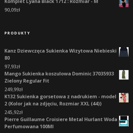
Komplet Lyana Black 1712 : Rozmiar - M
90,09
zł
PRODUKTY
Kanz Dziewczęca Sukienka Wizytowa Niebieski
80
97,93
zł
Mango Sukienka koszulowa Dominic 37035933
Zielony Regular Fit
249,99
zł
K132 Sukienka gorsetowa z nadrukiem - model
2 (Kolor jak na zdjęciu, Rozmiar XXL (44))
245,92
zł
Pierre Guillaume Croisiere Metal Hurlant Woda
Perfumowana 100Ml