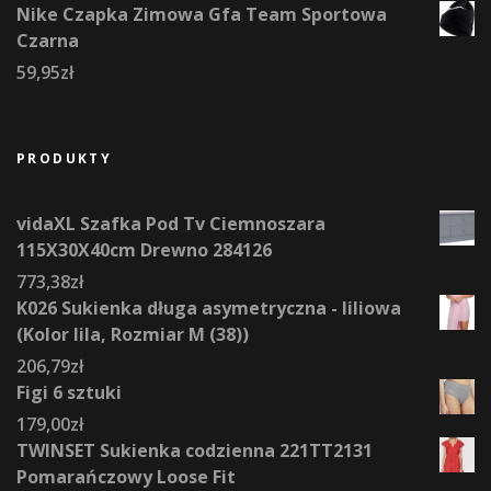
Nike Czapka Zimowa Gfa Team Sportowa
Czarna
59,95
zł
PRODUKTY
vidaXL Szafka Pod Tv Ciemnoszara
115X30X40cm Drewno 284126
773,38
zł
K026 Sukienka długa asymetryczna - liliowa
(Kolor lila, Rozmiar M (38))
206,79
zł
Figi 6 sztuki
179,00
zł
TWINSET Sukienka codzienna 221TT2131
Pomarańczowy Loose Fit