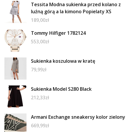
Tessita Modna sukienka przed kolano z
luźną górą a la kimono Popielaty XS
189,00
zł
Tommy Hilfiger 1782124
553,00
zł
Sukienka koszulowa w kratę
79,99
zł
Sukienka Model S280 Black
212,33
zł
Armani Exchange sneakersy kolor zielony
669,99
zł