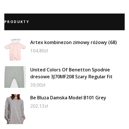
PRODUKTY
Artex kombinezon zimowy różowy (68)
104,80
zł
United Colors Of Benetton Spodnie
dresowe 3J70MF208 Szary Regular Fit
39,00
zł
Be Bluza Damska Model B101 Grey
202,13
zł