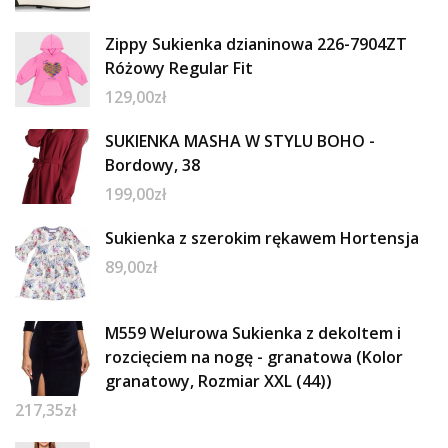
Zippy Sukienka dzianinowa 226-7904ZT
Różowy Regular Fit
129,00
zł
SUKIENKA MASHA W STYLU BOHO -
Bordowy, 38
199,00
zł
Sukienka z szerokim rękawem Hortensja
89,00
zł
M559 Welurowa Sukienka z dekoltem i
rozcięciem na nogę - granatowa (Kolor
granatowy, Rozmiar XXL (44))
217,35
zł