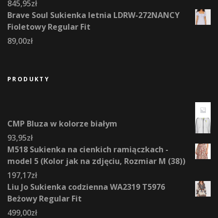
845,95
zł
Brave Soul Sukienka letnia LDRW-272NANCY
Fioletowy Regular Fit
89,00
zł
PRODUKTY
CMP Bluza w kolorze białym
93,95
zł
M518 Sukienka na cienkich ramiączkach -
model 5 (Kolor jak na zdjęciu, Rozmiar M (38))
197,17
zł
Liu Jo Sukienka codzienna WA2319 T5976
Beżowy Regular Fit
499,00
zł