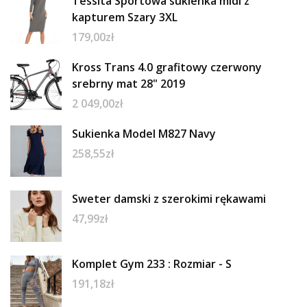
Tessita Sportowa sukienka midi z
kapturem Szary 3XL
179,00
zł
Kross Trans 4.0 grafitowy czerwony
srebrny mat 28" 2019
2 049,00
zł
Sukienka Model M827 Navy
258,55
zł
Sweter damski z szerokimi rękawami
47,99
zł
Komplet Gym 233 : Rozmiar - S
191,18
zł