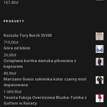
167,40
zł
PRODUKTY
Koszula Tory Burch 55100
719,00
zł
Góra od bikini
26,00
zł
Ocieplana kurtka damska pikowana z
kapturem
89,99
zł
Marciano Guess sukienka kolor czarny mini
dopasowana
1 069,90
zł
Tessita Fuksja Oversizowa Bluzka-Tunika z
Golfem w Kwiaty