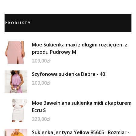
PRODUKTY
Moe Sukienka maxi z długim rozcięciem z
przodu Pudrowy M
209,00
zł
Szyfonowa sukienka Debra - 40
209,00
zł
Moe Bawełniana sukienka midi z kapturem
Ecru S
229,00
zł
Sukienka Jentyna Yellow 85605 : Rozmiar -