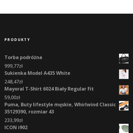
PRODUKTY
Torba podróżna
999,77
zł
Sukienka Model A435 White
248,47
zł
Mayoral T-Shirt 6024 Biały Regular Fit
59,00
zł
Puma, Buty lifestyle męskie, Whirlwind Classic
35129390, rozmiar 43
233,99
zł
ICON i902