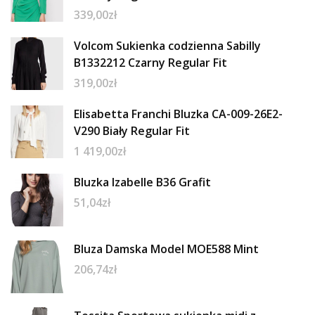
339,00
zł
Volcom Sukienka codzienna Sabilly
B1332212 Czarny Regular Fit
319,00
zł
Elisabetta Franchi Bluzka CA-009-26E2-
V290 Biały Regular Fit
1 419,00
zł
Bluzka Izabelle B36 Grafit
51,04
zł
Bluza Damska Model MOE588 Mint
206,74
zł