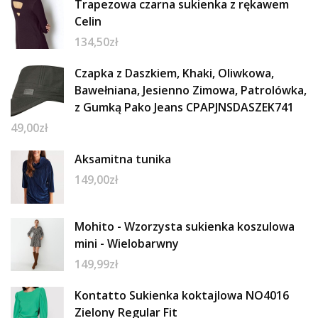
Trapezowa czarna sukienka z rękawem
Celin
134,50
zł
Czapka z Daszkiem, Khaki, Oliwkowa,
Bawełniana, Jesienno Zimowa, Patrolówka,
z Gumką Pako Jeans CPAPJNSDASZEK741
49,00
zł
Aksamitna tunika
149,00
zł
Mohito - Wzorzysta sukienka koszulowa
mini - Wielobarwny
149,99
zł
Kontatto Sukienka koktajlowa NO4016
Zielony Regular Fit