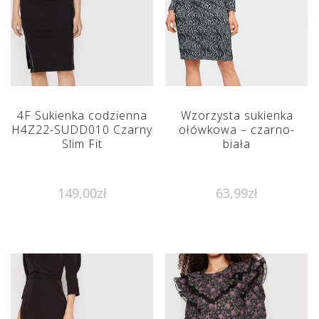
4F Sukienka codzienna
Wzorzysta sukienka
H4Z22-SUDD010 Czarny
ołówkowa – czarno-
Slim Fit
biała
149,00
zł
63,99
zł