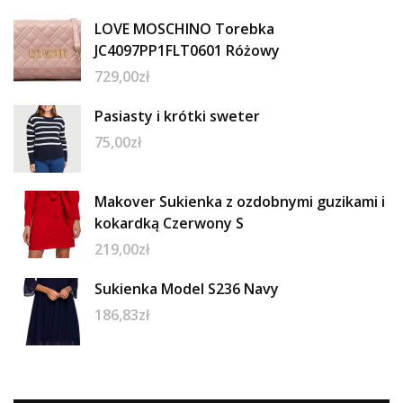
LOVE MOSCHINO Torebka
JC4097PP1FLT0601 Różowy
729,00
zł
Pasiasty i krótki sweter
75,00
zł
Makover Sukienka z ozdobnymi guzikami i
kokardką Czerwony S
219,00
zł
Sukienka Model S236 Navy
186,83
zł