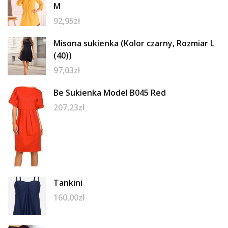
M
92,95
zł
Misona sukienka (Kolor czarny, Rozmiar L
(40))
97,03
zł
Be Sukienka Model B045 Red
207,23
zł
Tankini
160,00
zł