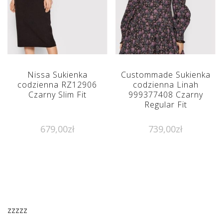
Nissa Sukienka
Custommade Sukienka
codzienna RZ12906
codzienna Linah
Czarny Slim Fit
999377408 Czarny
Regular Fit
679,00
zł
739,00
zł
zzzzz