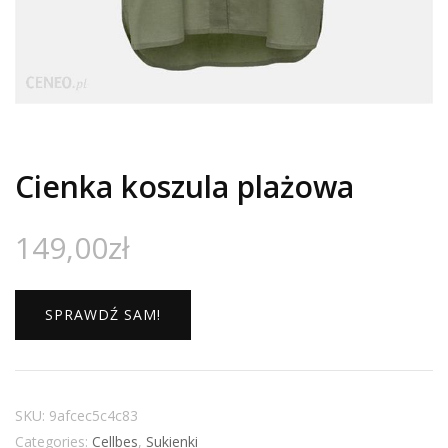
Cienka koszula plażowa
149,00
zł
SPRAWDŹ SAM!
SKU:
9afcec5c4c83
Categories:
Cellbes
,
Sukienki