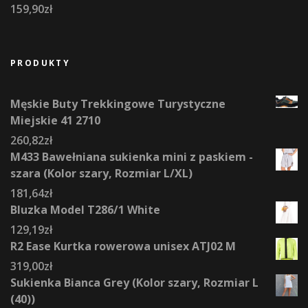
159,90
zł
PRODUKTY
Męskie Buty Trekkingowe Turystyczne
Miejskie 41 2710
260,82
zł
M433 Bawełniana sukienka mini z paskiem -
szara (Kolor szary, Rozmiar L/XL)
181,64
zł
Bluzka Model T286/1 White
129,19
zł
R2 Ease Kurtka rowerowa unisex ATJ02 M
319,00
zł
Sukienka Bianca Grey (Kolor szary, Rozmiar L
(40))