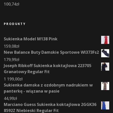
100,74
zł
PRODUKTY
Sukienka Model M138 Pink
159,08
zł
New Balance Buty Damskie Sportowe Wl373Fs2
179,99
zł
Joseph Ribkoff Sukienka koktajlowa 223705
Granatowy Regular Fit
1 199,00
zł
Sukienka damska z ozdobnym nadrukiem w
panterkę - wiązana w pasie
44,99
zł
Marciano Guess Sukienka koktajlowa 2GGK36
8592Z Niebieski Regular Fit