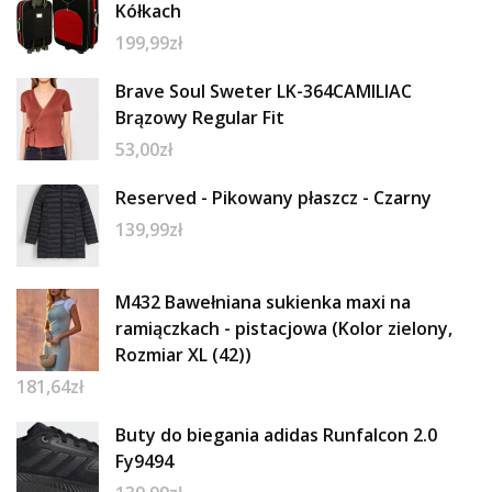
Kółkach
199,99
zł
Brave Soul Sweter LK-364CAMILIAC
Brązowy Regular Fit
53,00
zł
Reserved - Pikowany płaszcz - Czarny
139,99
zł
M432 Bawełniana sukienka maxi na
ramiączkach - pistacjowa (Kolor zielony,
Rozmiar XL (42))
181,64
zł
Buty do biegania adidas Runfalcon 2.0
Fy9494