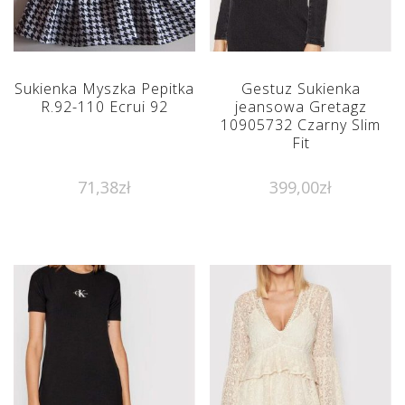
Sukienka Myszka Pepitka
Gestuz Sukienka
R.92-110 Ecrui 92
jeansowa Gretagz
10905732 Czarny Slim
Fit
71,38
zł
399,00
zł