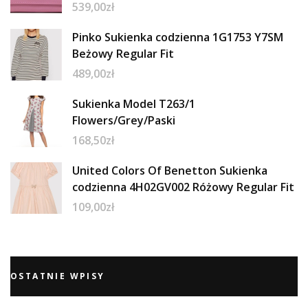
539,00
zł
Pinko Sukienka codzienna 1G1753 Y7SM
Beżowy Regular Fit
489,00
zł
Sukienka Model T263/1
Flowers/Grey/Paski
168,50
zł
United Colors Of Benetton Sukienka
codzienna 4H02GV002 Różowy Regular Fit
109,00
zł
OSTATNIE WPISY