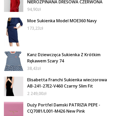
NIEROZPINANA DRESOWA CZERWONA
94,90
zł
Moe Sukienka Model MOE360 Navy
173,23
zł
Kanz Dziewczęca Sukienka Z Krótkim
Rękawem Szary 74
38,43
zł
Elisabetta Franchi Sukienka wieczorowa
AB-241-27E2-V460 Czarny Slim Fit
2 249,00
zł
Duży Portfel Damski PATRIZIA PEPE -
CQ7081/L001-M426 New Pink