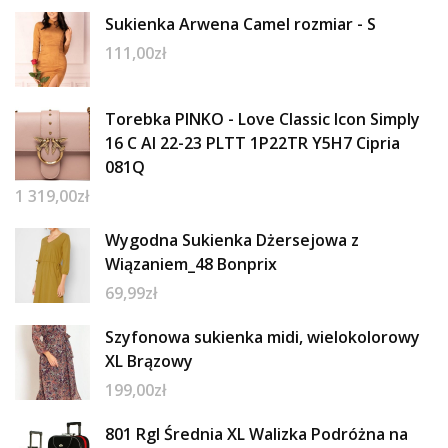
Sukienka Arwena Camel rozmiar - S
111,00
zł
Torebka PINKO - Love Classic Icon Simply
16 C Al 22-23 PLTT 1P22TR Y5H7 Cipria
081Q
1 319,00
zł
Wygodna Sukienka Dżersejowa z
Wiązaniem_48 Bonprix
69,99
zł
Szyfonowa sukienka midi, wielokolorowy
XL Brązowy
199,00
zł
801 Rgl Średnia XL Walizka Podróżna na