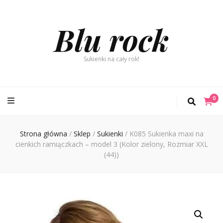
Blu rock
Sukienki na cały rok!
0
Strona główna
/
Sklep
/
Sukienki
/
K085 Sukienka maxi na
cienkich ramiączkach – model 3 (Kolor zielony, Rozmiar XXL
(44))