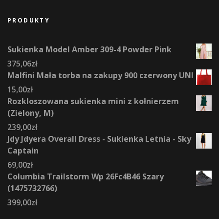
PRODUKTY
Sukienka Model Amber 309-4 Powder Pink
375,06
zł
Malfini Mała torba na zakupy 900 czerwony UNI
15,00
zł
Rozkloszowana sukienka mini z kołnierzem
(Zielony, M)
239,00
zł
Jdy Jdyera Overall Dress - Sukienka Letnia - Sky
Captain
69,00
zł
Columbia Trailstorm Wp 26Fc4B46 Szary
(1475732766)
399,00
zł