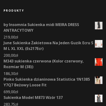
PRODUKTY
by Insomnia Sukienka midi MEIRA DRESS
ANTRACYTOWY
219,00
zł
June Sukienka Żakietowa Na Jeden Guzik Ecru S
M L XL XXL (Es217Ecr)
200,00
zł
M343 sukienka czerwona (Kolor czerwony,
Rozmiar M (38))
186,30
zł
Pinko Sukienka dzianinowa Statistica 1N1385
Y7Q7 Beżowy Loose Fit
699,00
zł
Sukienka Model M873 Wzór 137
283,75
zł