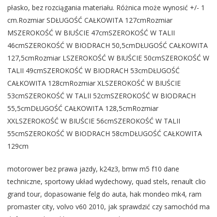
płasko, bez rozciągania materiału. Różnica może wynosić +/- 1
cm.Rozmiar SDŁUGOŚĆ CAŁKOWITA 127cmRozmiar
MSZEROKOŚĆ W BIUŚCIE 47cmSZEROKOŚĆ W TALII
46cmSZEROKOŚĆ W BIODRACH 50,5cmDŁUGOŚĆ CAŁKOWITA
127,5cmRozmiar LSZEROKOŚĆ W BIUŚCIE 50cmSZEROKOŚĆ W
TALII 49cmSZEROKOŚĆ W BIODRACH 53cmDŁUGOŚĆ
CAŁKOWITA 128cmRozmiar XLSZEROKOŚĆ W BIUŚCIE
53cmSZEROKOŚĆ W TALII 52cmSZEROKOŚĆ W BIODRACH
55,5cmDŁUGOŚĆ CAŁKOWITA 128,5cmRozmiar
XXLSZEROKOŚĆ W BIUŚCIE 56cmSZEROKOŚĆ W TALII
55cmSZEROKOŚĆ W BIODRACH 58cmDŁUGOŚĆ CAŁKOWITA
129cm
motorower bez prawa jazdy, k24z3, bmw m5 f10 dane
techniczne, sportowy układ wydechowy, quad stels, renault clio
grand tour, dopasowanie felg do auta, hak mondeo mk4, ram
promaster city, volvo v60 2010, jak sprawdzić czy samochód ma