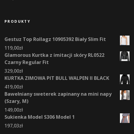
PRODUKTY
Gestuz Top Rollagz 10905392 Biały Slim Fit
119,00
zł
Glamorous Kurtka z imitacji skóry RL0522
Czarny Regular Fit
329,00
zł
KURTKA ZIMOWA PIT BULL WALPEN II BLACK
419,00
zł
Bawełniany sweterek zapinany na mini napy
(Szary, M)
149,00
zł
Sukienka Model S306 Model 1
197,03
zł