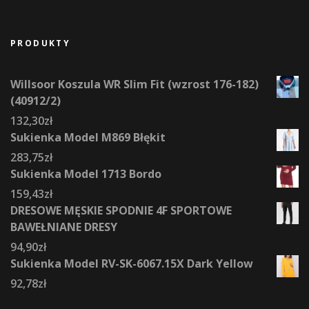
PRODUKTY
Willsoor Koszula WR Slim Fit (wzrost 176-182)
(40912/2)
132,30
zł
Sukienka Model M869 Błękit
283,75
zł
Sukienka Model 1713 Bordo
159,43
zł
DRESOWE MĘSKIE SPODNIE 4F SPORTOWE
BAWEŁNIANE DRESY
94,90
zł
Sukienka Model RV-SK-6067.15X Dark Yellow
92,78
zł