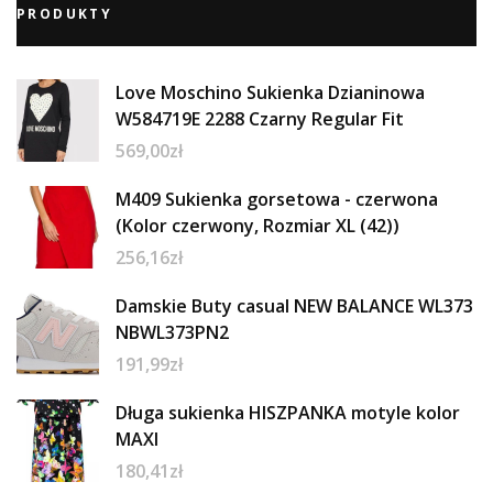
PRODUKTY
Love Moschino Sukienka Dzianinowa
W584719E 2288 Czarny Regular Fit
569,00
zł
M409 Sukienka gorsetowa - czerwona
(Kolor czerwony, Rozmiar XL (42))
256,16
zł
Damskie Buty casual NEW BALANCE WL373
NBWL373PN2
191,99
zł
Długa sukienka HISZPANKA motyle kolor
MAXI
180,41
zł