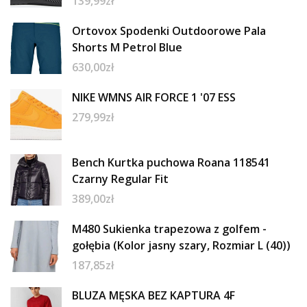
139,99
zł
Ortovox Spodenki Outdoorowe Pala
Shorts M Petrol Blue
630,00
zł
NIKE WMNS AIR FORCE 1 '07 ESS
279,99
zł
Bench Kurtka puchowa Roana 118541
Czarny Regular Fit
389,00
zł
M480 Sukienka trapezowa z golfem -
gołębia (Kolor jasny szary, Rozmiar L (40))
187,85
zł
BLUZA MĘSKA BEZ KAPTURA 4F