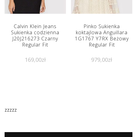
Calvin Klein Jeans
Pinko Sukienka
Sukienka codzienna
koktajlowa Anguillara
J20J216273 Czarny
1G1767 Y7RX Beżowy
Regular Fit
Regular Fit
169,00
zł
979,00
zł
zzzzz