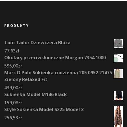
PRODUKTY
Tom Tailor Dziewczęca Bluza
77,63
zł
Okulary przeciwsłoneczne Morgan 7354 1000
595,00
zł
Marc O'Polo Sukienka codzienna 205 0952 21475
Zielony Relaxed Fit
439,00
zł
Sukienka Model M146 Black
159,08
zł
Style Sukienka Model S225 Model 3
256,53
zł