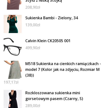
Stylu z Niską Stójką
208,90
zł
Sukienka Bambi - Zielony, 34
139,00
zł
Calvin Klein CK20505 001
499,90
zł
M518 Sukienka na cienkich ramiączkach -
model 7 (Kolor jak na zdjęciu, Rozmiar M
(38))
197,17
zł
Rozkloszowana sukienka mini
gorsetowym pasem (Czarny, S)
289,00
zł