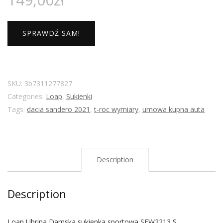
SPRAWDŹ SAM!
SKU:
3b7311277827
Categories:
Loap
,
Sukienki
Tags:
dacia sandero 2021
,
t-roc wymiary
,
umowa kupna auta
Description
Description
Loap Ubrina Damska sukienka sportowa SFW2213 S