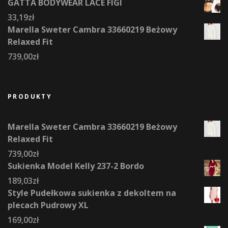
GATTA BODYWEAR LACE FIGI
33,19
zł
Marella Sweter Cambra 33660219 Beżowy
Relaxed Fit
739,00
zł
PRODUKTY
Marella Sweter Cambra 33660219 Beżowy
Relaxed Fit
739,00
zł
Sukienka Model Kelly 237-2 Bordo
189,03
zł
Style Pudełkowa sukienka z dekoltem na
plecach Pudrowy XL
169,00
zł