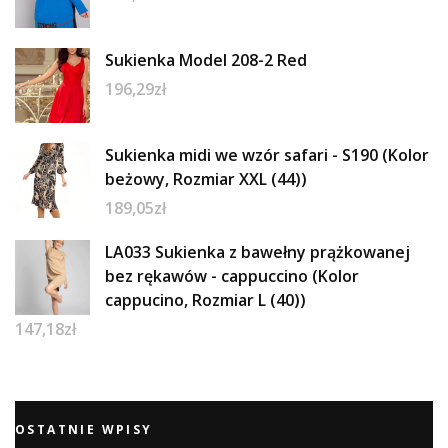
Sukienka Model 208-2 Red
196,29
zł
Sukienka midi we wzór safari - S190 (Kolor
beżowy, Rozmiar XXL (44))
189,05
zł
LA033 Sukienka z bawełny prążkowanej
bez rękawów - cappuccino (Kolor
cappucino, Rozmiar L (40))
147,18
zł
OSTATNIE WPISY