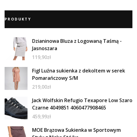
PRODUKTY
Dzianinowa Bluza z Logowaną Taśmą -
Jasnoszara
119,90
zł
Figl Luźna sukienka z dekoltem w serek
Pomarańczowy S/M
219,00
zł
Jack Wolfskin Refugio Texapore Low Szaro
Czarne 4049851 4060477908465
459,99
zł
MOE Brązowa Sukienka w Sportowym