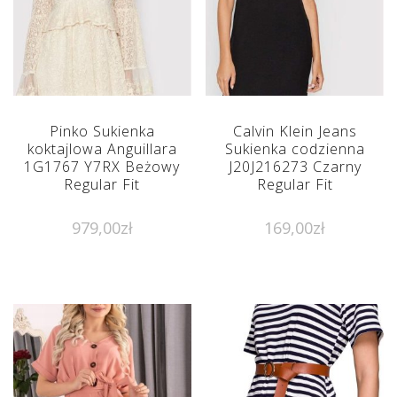
Pinko Sukienka
Calvin Klein Jeans
koktajlowa Anguillara
Sukienka codzienna
1G1767 Y7RX Beżowy
J20J216273 Czarny
Regular Fit
Regular Fit
979,00
zł
169,00
zł