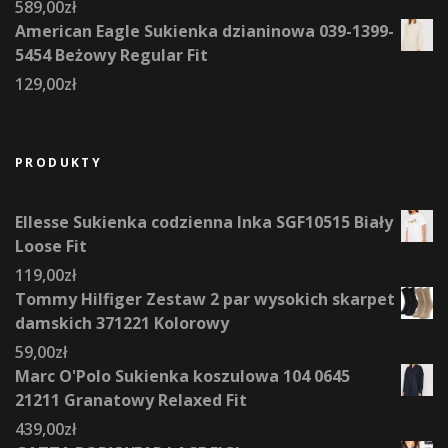
589,00
zł
American Eagle Sukienka dzianinowa 039-1399-
5454 Beżowy Regular Fit
129,00
zł
PRODUKTY
Ellesse Sukienka codzienna Inka SGF10515 Biały
Loose Fit
119,00
zł
Tommy Hilfiger Zestaw 2 par wysokich skarpet
damskich 371221 Kolorowy
59,00
zł
Marc O'Polo Sukienka koszulowa 104 0645
21211 Granatowy Relaxed Fit
439,00
zł