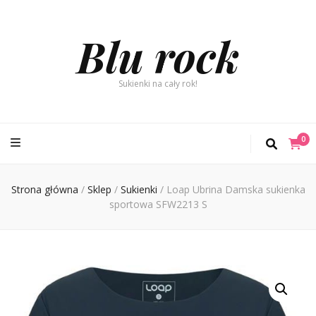
Blu rock
Sukienki na cały rok!
0
Strona główna
/
Sklep
/
Sukienki
/
Loap Ubrina Damska sukienka
sportowa SFW2213 S