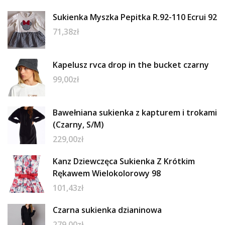
Sukienka Myszka Pepitka R.92-110 Ecrui 92
71,38
zł
Kapelusz rvca drop in the bucket czarny
99,00
zł
Bawełniana sukienka z kapturem i trokami
(Czarny, S/M)
229,00
zł
Kanz Dziewczęca Sukienka Z Krótkim
Rękawem Wielokolorowy 98
101,43
zł
Czarna sukienka dzianinowa
279,00
zł