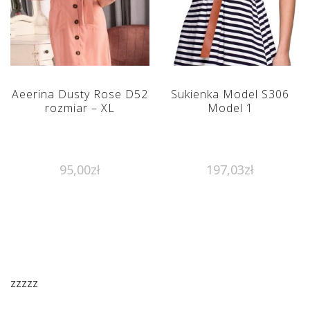
Aeerina Dusty Rose D52
Sukienka Model S306
rozmiar – XL
Model 1
95,00
zł
197,03
zł
zzzzz