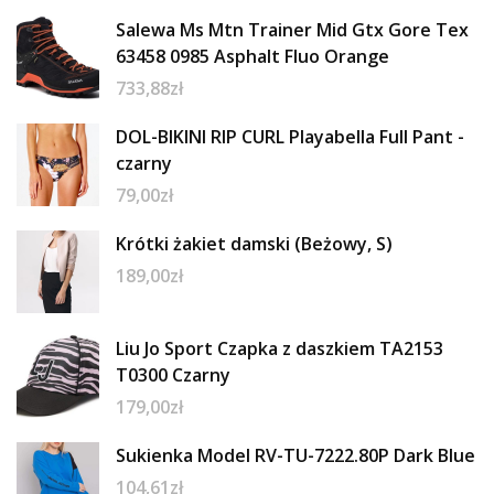
Salewa Ms Mtn Trainer Mid Gtx Gore Tex
63458 0985 Asphalt Fluo Orange
733,88
zł
DOL-BIKINI RIP CURL Playabella Full Pant -
czarny
79,00
zł
Krótki żakiet damski (Beżowy, S)
189,00
zł
Liu Jo Sport Czapka z daszkiem TA2153
T0300 Czarny
179,00
zł
Sukienka Model RV-TU-7222.80P Dark Blue
104,61
zł