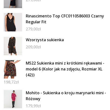
Rinascimento Top CFC0110586003 Czarny
Regular Fit
279,00
zł
Wzorzysta sukienka
209,00
zł
M522 Sukienka mini z krótkimi rękawami -
model 6 (Kolor jak na zdjęciu, Rozmiar XL
(42))
198,72
zł
Mohito - Sukienka o kroju marynarki mini -
Różowy
179,99
zł