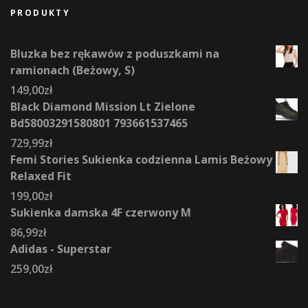
PRODUKTY
Bluzka bez rękawów z poduszkami na
ramionach (Beżowy, S)
149,00
zł
Black Diamond Mission Lt Zielone
Bd58003291580801 793661537465
729,99
zł
Femi Stories Sukienka codzienna Lamis Beżowy
Relaxed Fit
199,00
zł
Sukienka damska 4F czerwony M
86,99
zł
Adidas - Superstar
259,00
zł