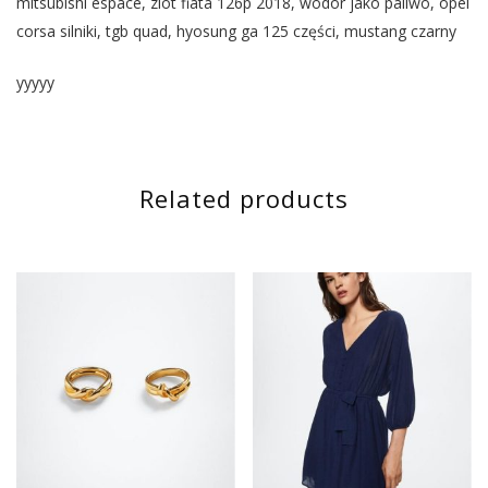
mitsubishi espace, zlot fiata 126p 2018, wodór jako paliwo, opel
corsa silniki, tgb quad, hyosung ga 125 części, mustang czarny
yyyyy
Related products