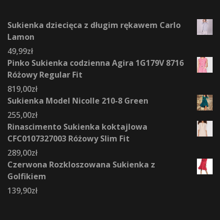
Sukienka dziecięca z długim rękawem Carlo
Lamon
49,99
zł
Pinko Sukienka codzienna Agira 1G179V 8716
Różowy Regular Fit
819,00
zł
Sukienka Model Nicolle 210-8 Green
255,00
zł
Rinascimento Sukienka koktajlowa
CFC0107327003 Różowy Slim Fit
289,00
zł
Czerwona Rozkloszowana Sukienka z
Golfikiem
139,90
zł