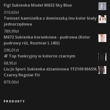
Figl Sukienka Model M632 Sky Blue
310,63
zł
Twinset kamizelka z domieszką lnu kolor biały
jednorzędowa
789,99
zł
M672 Sukienka koronkowa - pudrowa (Kolor
pudrowy róż, Rozmiar L (40))
296,01
zł
4F Top funkcyjny w kolorze czarnym
68,95
zł
Liu Jo Sport Sukienka dzianinowa TF2109 MA59L
Czarny Regular Fit
879,00
zł
PRODUKTY