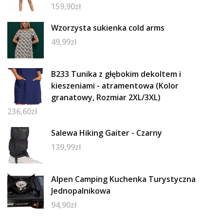
159,90
zł
Wzorzysta sukienka cold arms
49,99
zł
B233 Tunika z głębokim dekoltem i
kieszeniami - atramentowa (Kolor
granatowy, Rozmiar 2XL/3XL)
236,60
zł
Salewa Hiking Gaiter - Czarny
139,99
zł
Alpen Camping Kuchenka Turystyczna
Jednopalnikowa
94,90
zł