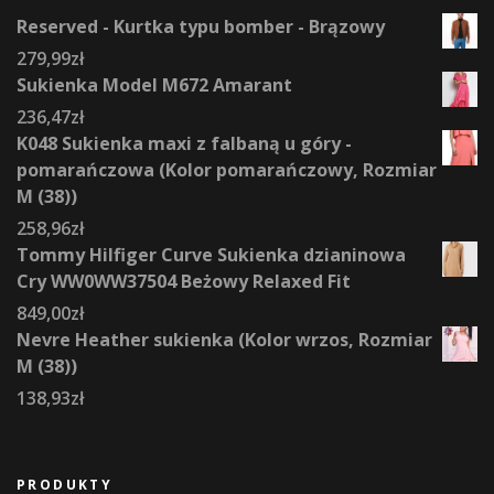
Reserved - Kurtka typu bomber - Brązowy
279,99
zł
Sukienka Model M672 Amarant
236,47
zł
K048 Sukienka maxi z falbaną u góry -
pomarańczowa (Kolor pomarańczowy, Rozmiar
M (38))
258,96
zł
Tommy Hilfiger Curve Sukienka dzianinowa
Cry WW0WW37504 Beżowy Relaxed Fit
849,00
zł
Nevre Heather sukienka (Kolor wrzos, Rozmiar
M (38))
138,93
zł
PRODUKTY