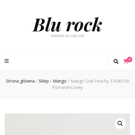
Blu rock
Sukienki na cały rok!
0
Strona główna
/
Sklep
/
Mango
/
Mango Szal Peachy 37040156
Pomarańczowy