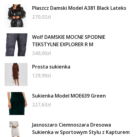
Płaszcz Damski Model A381 Black Lateks
270,02
zł
Wolf DAMSKIE MOCNE SPODNIE
TEKSTYLNE EXPLORER R M
349,00
zł
Prosta sukienka
129,99
zł
Sukienka Model MOE639 Green
227,63
zł
Jasnoszaro Ciemnoszara Dresowa
Sukienka w Sportowym Stylu z Kapturem