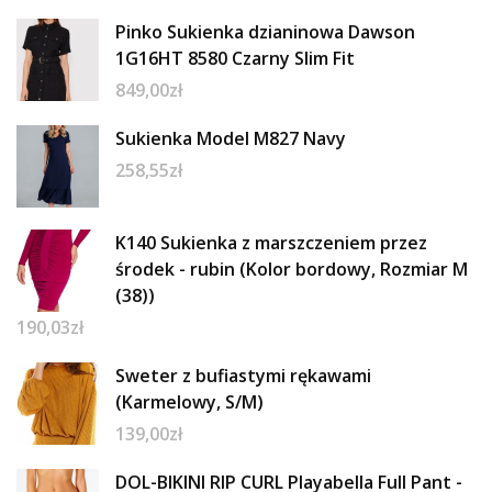
Pinko Sukienka dzianinowa Dawson
1G16HT 8580 Czarny Slim Fit
849,00
zł
Sukienka Model M827 Navy
258,55
zł
K140 Sukienka z marszczeniem przez
środek - rubin (Kolor bordowy, Rozmiar M
(38))
190,03
zł
Sweter z bufiastymi rękawami
(Karmelowy, S/M)
139,00
zł
DOL-BIKINI RIP CURL Playabella Full Pant -