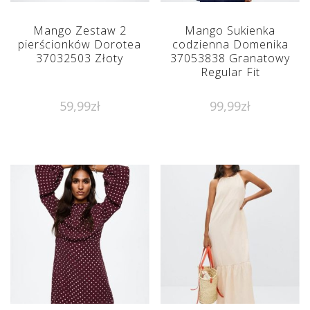
Mango Zestaw 2
Mango Sukienka
pierścionków Dorotea
codzienna Domenika
37032503 Złoty
37053838 Granatowy
Regular Fit
59,99
zł
99,99
zł