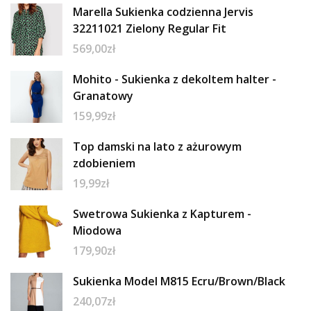
Marella Sukienka codzienna Jervis
32211021 Zielony Regular Fit
569,00
zł
Mohito - Sukienka z dekoltem halter -
Granatowy
159,99
zł
Top damski na lato z ażurowym
zdobieniem
19,99
zł
Swetrowa Sukienka z Kapturem -
Miodowa
179,90
zł
Sukienka Model M815 Ecru/Brown/Black
240,07
zł