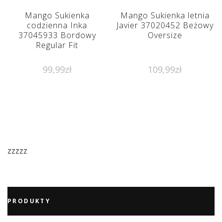
Mango Sukienka
Mango Sukienka letnia
codzienna Inka
Javier 37020452 Beżowy
37045933 Bordowy
Oversize
Regular Fit
99,99
zł
109,99
zł
zzzzz
PRODUKTY