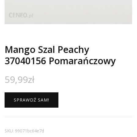
Mango Szal Peachy
37040156 Pomarańczowy
59,99
zł
SPRAWDŹ SAM!
SKU:
99071bc64e7d