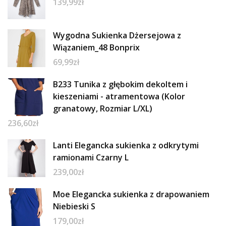
139,99
zł
Wygodna Sukienka Dżersejowa z
Wiązaniem_48 Bonprix
69,99
zł
B233 Tunika z głębokim dekoltem i
kieszeniami - atramentowa (Kolor
granatowy, Rozmiar L/XL)
236,60
zł
Lanti Elegancka sukienka z odkrytymi
ramionami Czarny L
239,00
zł
Moe Elegancka sukienka z drapowaniem
Niebieski S
179,00
zł