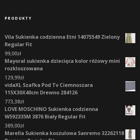
PRODUKTY
Vila Sukienka codzienna Etni 14075549 Zielony
Regular Fit
99,00
zł
Mayoral sukienka dziecięca kolor różowy mini
rozkloszowana
129,99
zł
vidaXL Szafka Pod Tv Ciemnoszara
115X30X40cm Drewno 284126
773,38
zł
LOVE MOSCHINO Sukienka codzienna
W592335M 3876 Biały Regular Fit
389,00
zł
Marella Sukienka koszulowa Sanremo 32262118