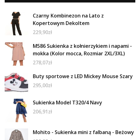
Czarny Kombinezon na Lato z
Kopertowym Dekoltem
229,90
zł
M586 Sukienka z kołnierzykiem i napami -
mokka (Kolor mocca, Rozmiar 2XL/3XL)
278,07
zł
Buty sportowe z LED Mickey Mouse Szary
295,00
zł
Sukienka Model T320/4 Navy
206,91
zł
Mohito - Sukienka mini z falbaną - Beżowy