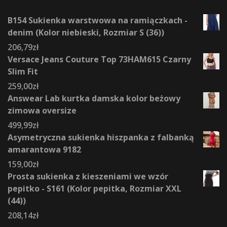
B154 Sukienka warstwowa na ramiączkach -
denim (Kolor niebieski, Rozmiar S (36))
206,79
zł
Versace Jeans Couture Top 73HAM615 Czarny
Slim Fit
259,00
zł
Answear Lab kurtka damska kolor beżowy
zimowa oversize
499,99
zł
Asymetryczna sukienka hiszpanka z falbanką
amarantowa 9182
159,00
zł
Prosta sukienka z kieszeniami we wzór
pepitko - S161 (Kolor pepitka, Rozmiar XXL
(44))
208,14
zł