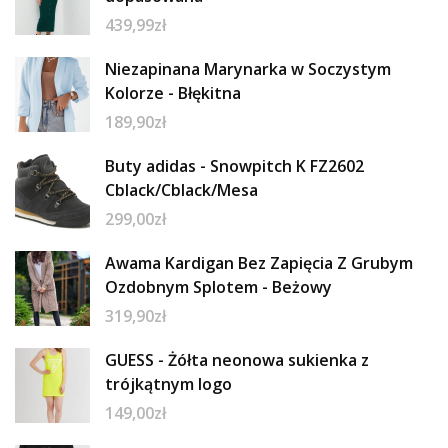
439,99
zł
Niezapinana Marynarka w Soczystym
Kolorze - Błękitna
189,90
zł
Buty adidas - Snowpitch K FZ2602
Cblack/Cblack/Mesa
299,00
zł
Awama Kardigan Bez Zapięcia Z Grubym
Ozdobnym Splotem - Beżowy
319,90
zł
GUESS - Żółta neonowa sukienka z
trójkątnym logo
149,00
zł