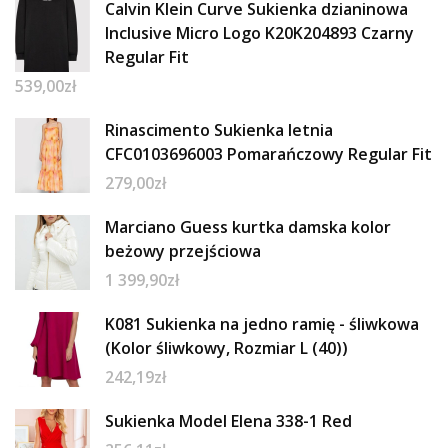
Calvin Klein Curve Sukienka dzianinowa
Inclusive Micro Logo K20K204893 Czarny
Regular Fit
539,00
zł
Rinascimento Sukienka letnia
CFC0103696003 Pomarańczowy Regular Fit
279,00
zł
Marciano Guess kurtka damska kolor
beżowy przejściowa
1 399,90
zł
K081 Sukienka na jedno ramię - śliwkowa
(Kolor śliwkowy, Rozmiar L (40))
242,19
zł
Sukienka Model Elena 338-1 Red