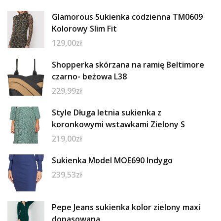
Glamorous Sukienka codzienna TM0609
Kolorowy Slim Fit
129,00
zł
Shopperka skórzana na ramię Beltimore
czarno- beżowa L38
229,99
zł
Style Długa letnia sukienka z
koronkowymi wstawkami Zielony S
219,00
zł
Sukienka Model MOE690 Indygo
239,53
zł
Pepe Jeans sukienka kolor zielony maxi
dopasowana