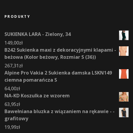
PRODUKTY
SUKIENKA LARA - Zielony, 34
149,00
zł
B242 Sukienka maxi z dekoracyjnymi klapami -
beżowa (Kolor beżowy, Rozmiar S (36))
267,31
zł
Alpine Pro Vakia 2 Sukienka damska LSKN149
ciemna pomarańcza S
64,00
zł
NA-KD Koszulka ze wzorem
63,95
zł
Bawełniana bluzka z wiązaniem na rękawie - -
grafitowy
19,99
zł