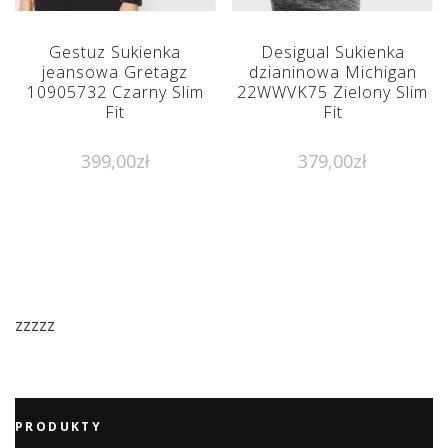
Gestuz Sukienka
Desigual Sukienka
jeansowa Gretagz
dzianinowa Michigan
10905732 Czarny Slim
22WWVK75 Zielony Slim
Fit
Fit
399,00
zł
379,00
zł
zzzzz
PRODUKTY