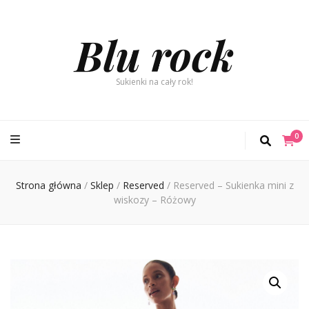
Blu rock
Sukienki na cały rok!
0
Strona główna
/
Sklep
/
Reserved
/
Reserved – Sukienka mini z
wiskozy – Różowy