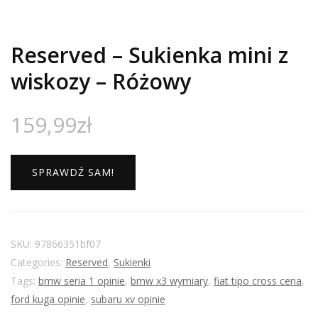
Reserved – Sukienka mini z
wiskozy – Różowy
159,99
zł
SPRAWDŹ SAM!
SKU:
97866351bf07
Categories:
Reserved
,
Sukienki
Tags:
bmw seria 1 opinie
,
bmw x3 wymiary
,
fiat tipo cross cena
,
ford kuga opinie
,
subaru xv opinie