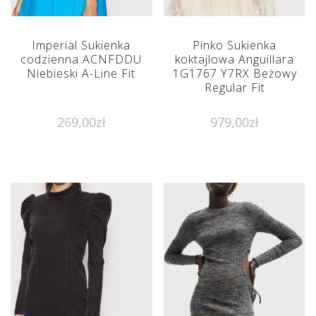
Imperial Sukienka
Pinko Sukienka
codzienna ACNFDDU
koktajlowa Anguillara
Niebieski A-Line Fit
1G1767 Y7RX Beżowy
Regular Fit
269,00
zł
979,00
zł