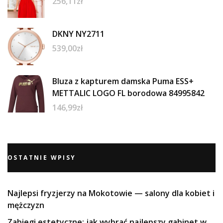
256,11
zł
DKNY NY2711
539,00
zł
Bluza z kapturem damska Puma ESS+
METTALIC LOGO FL borodowa 84995842
146,99
zł
OSTATNIE WPISY
Najlepsi fryzjerzy na Mokotowie — salony dla kobiet i
mężczyzn
Zabiegi estetyczne: jak wybrać najlepszy gabinet w