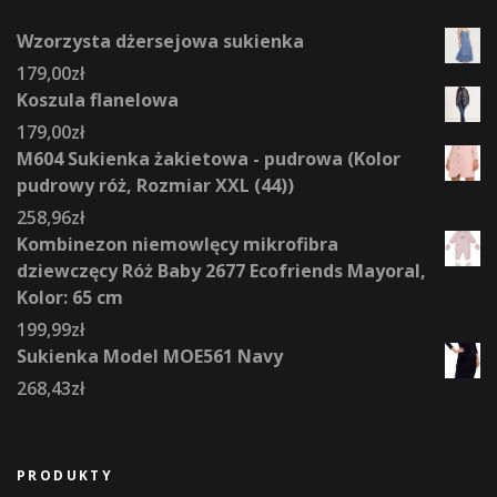
Wzorzysta dżersejowa sukienka
179,00
zł
Koszula flanelowa
179,00
zł
M604 Sukienka żakietowa - pudrowa (Kolor
pudrowy róż, Rozmiar XXL (44))
258,96
zł
Kombinezon niemowlęcy mikrofibra
dziewczęcy Róż Baby 2677 Ecofriends Mayoral,
Kolor: 65 cm
199,99
zł
Sukienka Model MOE561 Navy
268,43
zł
PRODUKTY