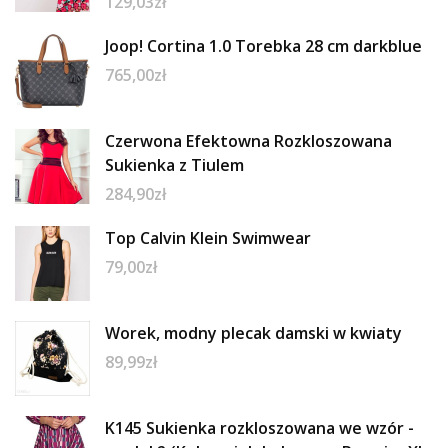
129,03
zł
Joop! Cortina 1.0 Torebka 28 cm darkblue
765,00
zł
Czerwona Efektowna Rozkloszowana
Sukienka z Tiulem
284,90
zł
Top Calvin Klein Swimwear
79,00
zł
Worek, modny plecak damski w kwiaty
89,99
zł
K145 Sukienka rozkloszowana we wzór -