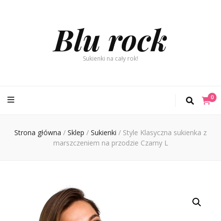
Blu rock
Sukienki na cały rok!
0
Strona główna
/
Sklep
/
Sukienki
/
Style Klasyczna sukienka z
marszczeniem na przodzie Czarny L