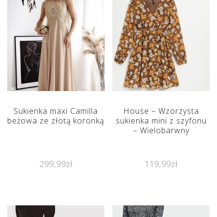
Sukienka maxi Camilla
House – Wzorzysta
beżowa ze złotą koronką
sukienka mini z szyfonu
– Wielobarwny
299,99
zł
119,99
zł