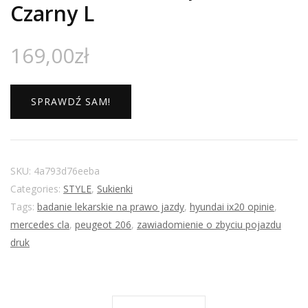
Czarny L
169,00
zł
SPRAWDŹ SAM!
SKU:
4a793d76eeba
Categories:
STYLE
,
Sukienki
Tags:
badanie lekarskie na prawo jazdy
,
hyundai ix20 opinie
,
mercedes cla
,
peugeot 206
,
zawiadomienie o zbyciu pojazdu
druk