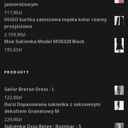
jasnoróżowym
117,95
zł
HUGO kurtka zamszowa męska kolor czarny
przejściowa
2 159,90
zł
Moe Sukienka Model MOE328 Black
193,63
zł
PRODUKTY
Sailor Breton Dress - L
122,00
zł
Dursi Dopasowana sukienka z seksownym
dekoltem Granatowy M
229,00
zł
Sukienka Osso Beige : Rozmiar - S