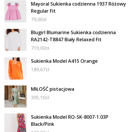
Mayoral Sukienka codzienna 1937 Różowy
Regular Fit
79,00
zł
Blugirl Blumarine Sukienka codzienna
RA2142-T8847 Biały Relaxed Fit
719,00
zł
Sukienka Model A415 Orange
189,67
zł
MIŁOŚĆ pistacjowa
305,10
zł
Sukienka Model RO-SK-8007-1.03P
Black/Pink