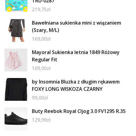
TRU-0287
219,75
zł
Bawełniana sukienka mini z wiązaniem
(Szary, M/L)
169,00
zł
Mayoral Sukienka letnia 1849 Różowy
Regular Fit
109,00
zł
by Insomnia Bluzka z długim rękawem
FOXY LONG WISKOZA CZARNY
99,00
zł
Buty Reebok Royal Cljog 3.0 FV1295 R.35
129,99
zł