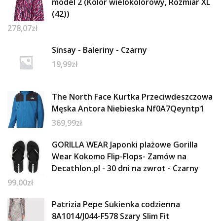
model 2 (Kolor wielokolorowy, Rozmiar XL
(42))
278,07
zł
Sinsay - Baleriny - Czarny
19,99
zł
The North Face Kurtka Przeciwdeszczowa
Męska Antora Niebieska Nf0A7Qeyntp1
369,99
zł
GORILLA WEAR Japonki plażowe Gorilla
Wear Kokomo Flip-Flops- Zamów na
Decathlon.pl - 30 dni na zwrot - Czarny
99,00
zł
Patrizia Pepe Sukienka codzienna
8A1014/J044-F578 Szary Slim Fit