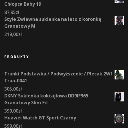
Chłopca Baby 19
87,95
zł
Style Zwiewna sukienka na lato z koronką
Granatowy M
219,00
zł
PRODUKTY
Trunki Podstawka / Podwyższenie / Plecak 2W1
Trua-0041
305,00
zł
DKNY Sukienka koktajlowa DD9IF965
Granatowy Slim Fit
399,00
zł
Huawei Watch GT Sport Czarny
599,00
zł