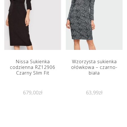
Nissa Sukienka
Wzorzysta sukienka
codzienna RZ12906
ołówkowa – czarno-
Czarny Slim Fit
biała
679,00
zł
63,99
zł