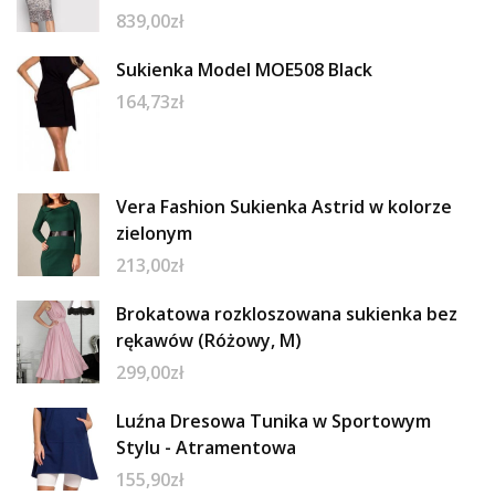
839,00
zł
Sukienka Model MOE508 Black
164,73
zł
Vera Fashion Sukienka Astrid w kolorze
zielonym
213,00
zł
Brokatowa rozkloszowana sukienka bez
rękawów (Różowy, M)
299,00
zł
Luźna Dresowa Tunika w Sportowym
Stylu - Atramentowa
155,90
zł