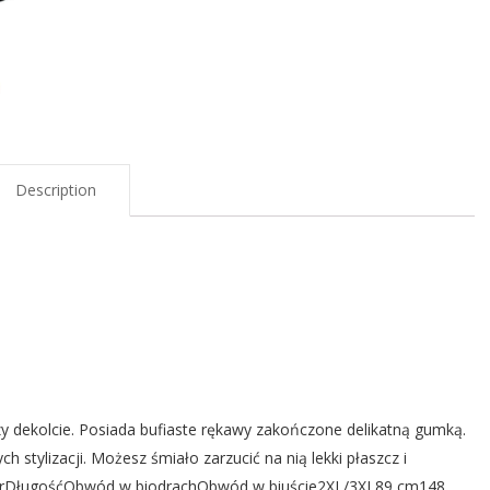
Description
y dekolcie. Posiada bufiaste rękawy zakończone delikatną gumką.
 stylizacji. Możesz śmiało zarzucić na nią lekki płaszcz i
arDługośćObwód w biodrachObwód w biuście2XL/3XL89 cm148