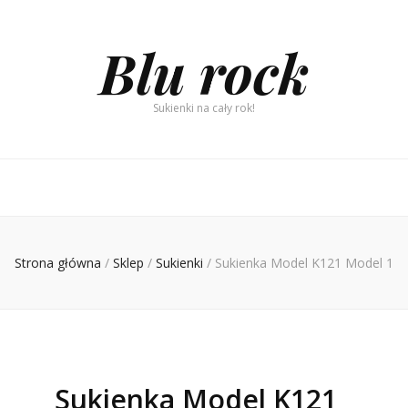
Blu rock
Sukienki na cały rok!
Strona główna
/
Sklep
/
Sukienki
/
Sukienka Model K121 Model 1
Sukienka Model K121