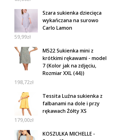
Szara sukienka dziecięca
wykańczana na surowo
Carlo Lamon
59,99
zł
M522 Sukienka mini z
krótkimi rękawami - model
7 (Kolor jak na zdjęciu,
Rozmiar XXL (44))
198,72
zł
Tessita Luźna sukienka z
falbanami na dole i przy
rękawach Żółty XS
179,00
zł
KOSZULKA MICHELLE -