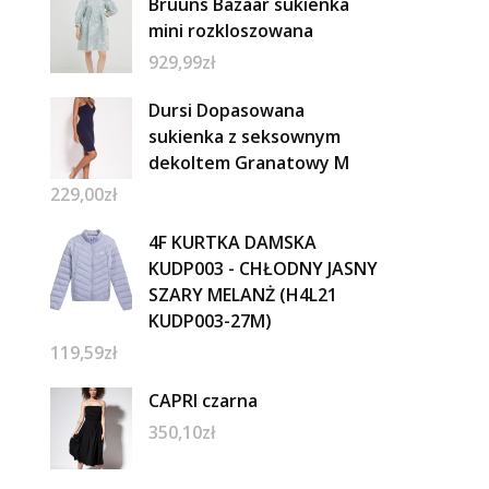
Bruuns Bazaar sukienka
mini rozkloszowana
929,99
zł
Dursi Dopasowana
sukienka z seksownym
dekoltem Granatowy M
229,00
zł
4F KURTKA DAMSKA
KUDP003 - CHŁODNY JASNY
SZARY MELANŻ (H4L21
KUDP003-27M)
119,59
zł
CAPRI czarna
350,10
zł