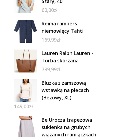
Szary, 40
60,00
zł
Reima rampers
niemowlęcy Tahti
169,99
zł
Lauren Ralph Lauren -
Torba skórzana
789,99
zł
Bluzka z zamszową
wstawką na plecach
(Beżowy, XL)
149,00
zł
Be Urocza trapezowa
sukienka na grubych
wiązanych ramiączkach