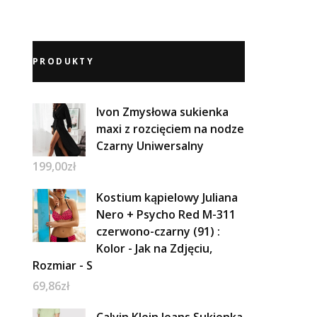
PRODUKTY
Ivon Zmysłowa sukienka
maxi z rozcięciem na nodze
Czarny Uniwersalny
199,00
zł
Kostium kąpielowy Juliana
Nero + Psycho Red M-311
czerwono-czarny (91) :
Kolor - Jak na Zdjęciu,
Rozmiar - S
69,86
zł