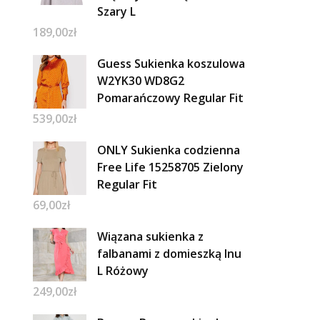
Szary L
189,00
zł
Guess Sukienka koszulowa
W2YK30 WD8G2
Pomarańczowy Regular Fit
539,00
zł
ONLY Sukienka codzienna
Free Life 15258705 Zielony
Regular Fit
69,00
zł
Wiązana sukienka z
falbanami z domieszką lnu
L Różowy
249,00
zł