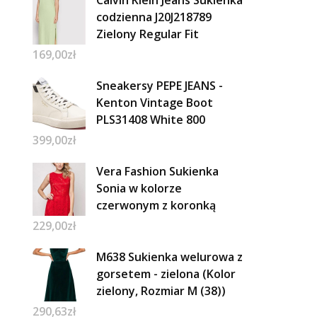
Calvin Klein Jeans Sukienka
codzienna J20J218789
Zielony Regular Fit
169,00
zł
Sneakersy PEPE JEANS -
Kenton Vintage Boot
PLS31408 White 800
399,00
zł
Vera Fashion Sukienka
Sonia w kolorze
czerwonym z koronką
229,00
zł
M638 Sukienka welurowa z
gorsetem - zielona (Kolor
zielony, Rozmiar M (38))
290,63
zł