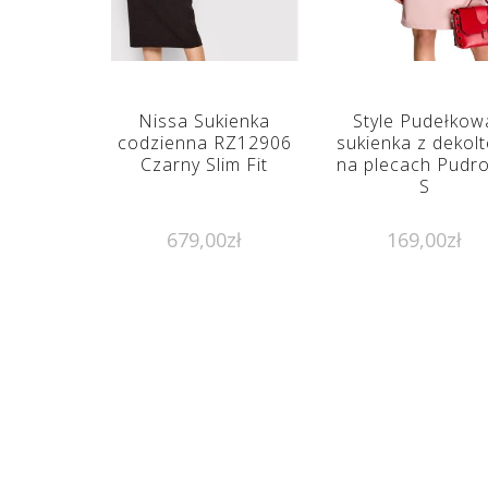
Nissa Sukienka
Style Pudełkow
codzienna RZ12906
sukienka z dekol
Czarny Slim Fit
na plecach Pudr
S
679,00
zł
169,00
zł