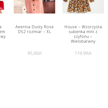
a
Aeerina Dusty Rose
House – Wzorzysta
tem
D52 rozmiar – XL
sukienka mini z
owy
szyfonu –
Wielobarwny
95,00
zł
119,99
zł