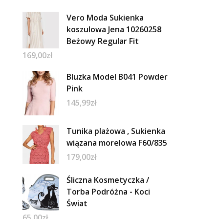
Vero Moda Sukienka
koszulowa Jena 10260258
Beżowy Regular Fit
169,00
zł
Bluzka Model B041 Powder
Pink
145,99
zł
Tunika plażowa , Sukienka
wiązana morelowa F60/835
179,00
zł
Śliczna Kosmetyczka /
Torba Podróżna - Koci
Świat
65,00
zł