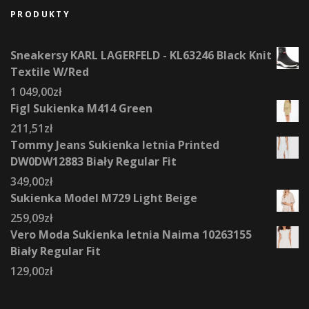
PRODUKTY
Sneakersy KARL LAGERFELD - KL63246 Black Knit
Textile W/Red
1 049,00
zł
Figl Sukienka M414 Green
211,51
zł
Tommy Jeans Sukienka letnia Printed
DW0DW12883 Biały Regular Fit
349,00
zł
Sukienka Model M729 Light Beige
259,09
zł
Vero Moda Sukienka letnia Naima 10263155
Biały Regular Fit
129,00
zł