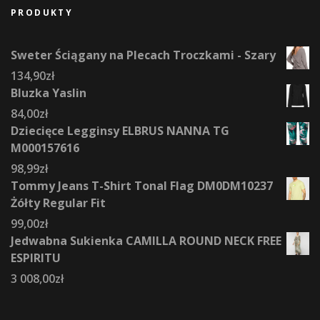
PRODUKTY
Sweter Ściągany na Plecach Troczkami - Szary
134,90
zł
Bluzka Yaslin
84,00
zł
Dziecięce Legginsy ELBRUS NANNA TG
M000157616
98,99
zł
Tommy Jeans T-Shirt Tonal Flag DM0DM10237
Żółty Regular Fit
99,00
zł
Jedwabna Sukienka CAMILLA ROUND NECK FREE
ESPIRITU
3 008,00
zł