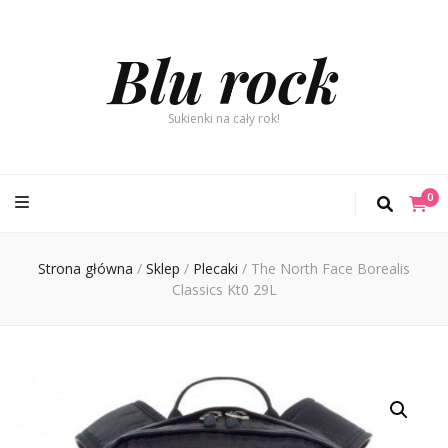
Blu rock
Sukienki na cały rok!
0
Strona główna
/
Sklep
/
Plecaki
/
The North Face Borealis
Classics Kt0 29L