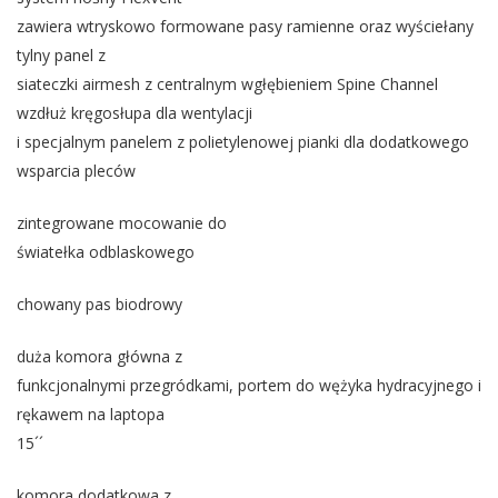
zawiera wtryskowo formowane pasy ramienne oraz wyściełany
tylny panel z
siateczki airmesh z centralnym wgłębieniem Spine Channel
wzdłuż kręgosłupa dla wentylacji
i specjalnym panelem z polietylenowej pianki dla dodatkowego
wsparcia pleców
zintegrowane mocowanie do
światełka odblaskowego
chowany pas biodrowy
duża komora główna z
funkcjonalnymi przegródkami, portem do wężyka hydracyjnego i
rękawem na laptopa
15´´
komora dodatkowa z