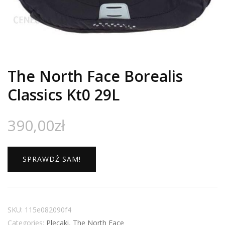
The North Face Borealis
Classics Kt0 29L
390,00
zł
SPRAWDŹ SAM!
SKU:
115e082090f4
Categories:
Plecaki
,
The North Face