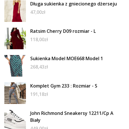
Długa sukienka z gniecionego dżerseju
47,00
zł
Ratsim Cherry D09 rozmiar - L
118,00
zł
Sukienka Model MOE668 Model 1
268,43
zł
Komplet Gym 233 : Rozmiar - S
191,18
zł
John Richmond Sneakersy 12211/Cp A
Biały
449,00
zł