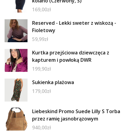
kolano (Czerwony, S)
169,00
zł
Reserved - Lekki sweter z wiskozą -
Fioletowy
59,99
zł
Kurtka przejściowa dziewczęca z
kapturem i powłoką DWR
199,90
zł
Sukienka plażowa
179,00
zł
Liebeskind Promo Suede Lilly S Torba
przez ramię jasnobrązowym
940,00
zł