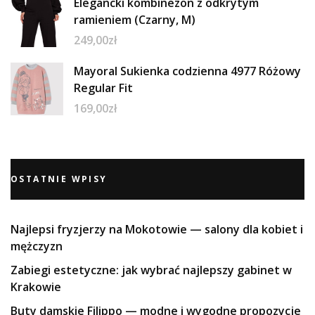
Elegancki kombinezon z odkrytym
ramieniem (Czarny, M)
249,00
zł
Mayoral Sukienka codzienna 4977 Różowy
Regular Fit
169,00
zł
OSTATNIE WPISY
Najlepsi fryzjerzy na Mokotowie — salony dla kobiet i
mężczyzn
Zabiegi estetyczne: jak wybrać najlepszy gabinet w
Krakowie
Buty damskie Filippo — modne i wygodne propozycje