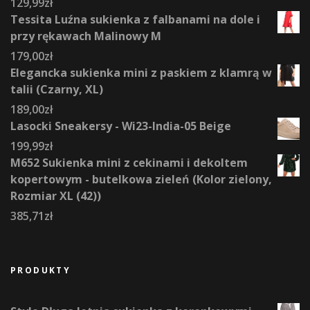
129,99
zł
Tessita Luźna sukienka z falbanami na dole i
przy rękawach Malinowy M
179,00
zł
Elegancka sukienka mini z paskiem z klamrą w
talii (Czarny, XL)
189,00
zł
Lasocki Sneakersy - Wi23-India-05 Beige
199,99
zł
M652 Sukienka mini z cekinami i dekoltem
kopertowym - butelkowa zieleń (Kolor zielony,
Rozmiar XL (42))
385,71
zł
PRODUKTY