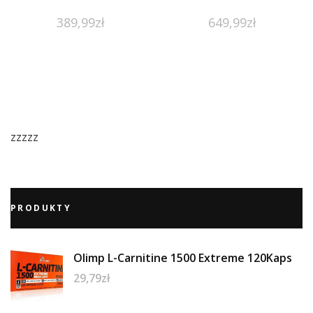
389,99
zł
649,99
zł
zzzzz
PRODUKTY
Olimp L-Carnitine 1500 Extreme 120Kaps
29,79
zł