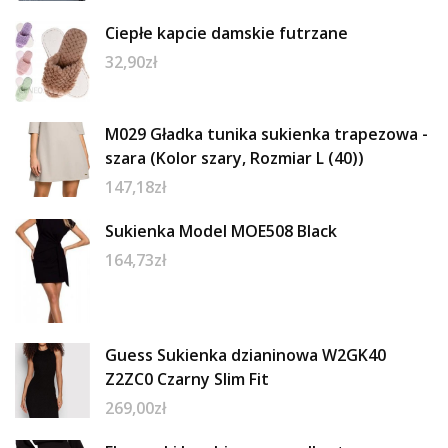
Ciepłe kapcie damskie futrzane
32,90
zł
M029 Gładka tunika sukienka trapezowa -
szara (Kolor szary, Rozmiar L (40))
147,18
zł
Sukienka Model MOE508 Black
164,73
zł
Guess Sukienka dzianinowa W2GK40
Z2ZC0 Czarny Slim Fit
269,00
zł