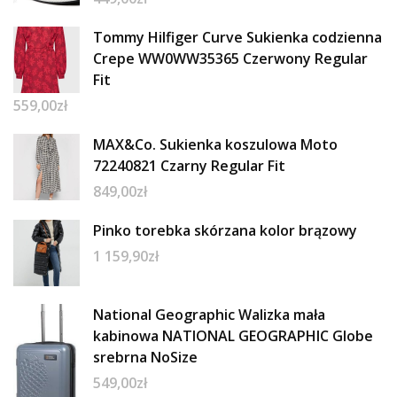
Tommy Hilfiger Curve Sukienka codzienna
Crepe WW0WW35365 Czerwony Regular
Fit
559,00
zł
MAX&Co. Sukienka koszulowa Moto
72240821 Czarny Regular Fit
849,00
zł
Pinko torebka skórzana kolor brązowy
1 159,90
zł
National Geographic Walizka mała
kabinowa NATIONAL GEOGRAPHIC Globe
srebrna NoSize
549,00
zł