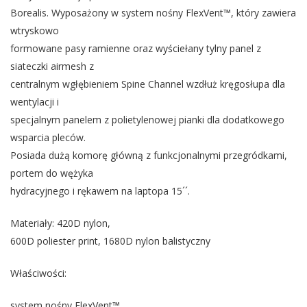
Borealis. Wyposażony w system nośny FlexVent™, który zawiera
wtryskowo
formowane pasy ramienne oraz wyściełany tylny panel z
siateczki airmesh z
centralnym wgłębieniem Spine Channel wzdłuż kręgosłupa dla
wentylacji i
specjalnym panelem z polietylenowej pianki dla dodatkowego
wsparcia pleców.
Posiada dużą komorę główną z funkcjonalnymi przegródkami,
portem do wężyka
hydracyjnego i rękawem na laptopa 15´´.
Materiały: 420D nylon,
600D poliester print, 1680D nylon balistyczny
Właściwości:
system nośny FlexVent™