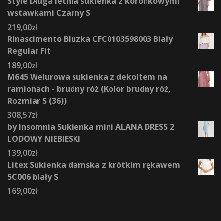
Style Długa letnia sukienka z koronkowymi
wstawkami Czarny S
219,00
zł
Rinascimento Bluzka CFC0103598003 Biały
Regular Fit
189,00
zł
M645 Welurowa sukienka z dekoltem na
ramionach - brudny róż (Kolor brudny róż,
Rozmiar S (36))
308,57
zł
by Insomnia Sukienka mini ALANA DRESS 2
LODOWY NIEBIESKI
139,00
zł
Litex Sukienka damska z krótkim rękawem
5C006 biały S
169,00
zł