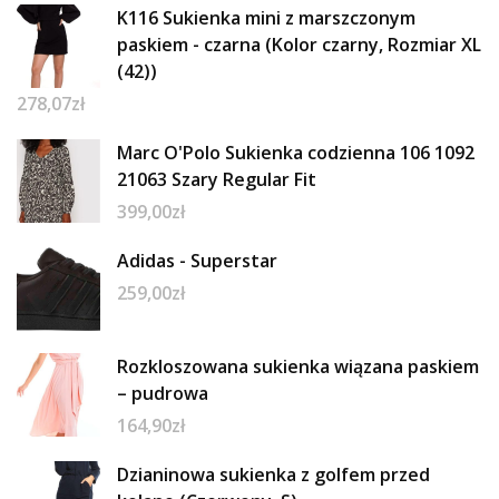
K116 Sukienka mini z marszczonym
paskiem - czarna (Kolor czarny, Rozmiar XL
(42))
278,07
zł
Marc O'Polo Sukienka codzienna 106 1092
21063 Szary Regular Fit
399,00
zł
Adidas - Superstar
259,00
zł
Rozkloszowana sukienka wiązana paskiem
– pudrowa
164,90
zł
Dzianinowa sukienka z golfem przed