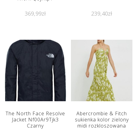
369,99
zł
239,40
zł
The North Face Resolve
Abercrombie & Fitch
Jacket Nf00Ar9Tjk3
sukienka kolor zielony
Czarny
midi rozkloszowana