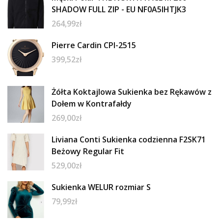
SHADOW FULL ZIP - EU NF0A5IHTJK3
264,99
zł
Pierre Cardin CPI-2515
399,52
zł
Żółta Koktajlowa Sukienka bez Rękawów z
Dołem w Kontrafałdy
269,00
zł
Liviana Conti Sukienka codzienna F2SK71
Beżowy Regular Fit
529,00
zł
Sukienka WELUR rozmiar S
79,99
zł