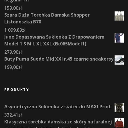
159,00
zł
Szara Duża Torebka Damska Shopper
Listonoszka B70
1 099,89
zł
June Dopasowana Sukienka Z Drapowaniem
Model 1 S M L XL XXL (Ek065Model1)
279,90
zł
Buty Puma Suede Mid XXI r.45 czarne sneakersy
199,00
zł
PRODUKTY
Asymetryczna Sukienka z siateczki MAXI Print
332,41
zł
Klasyczna torebka damska ze skóry naturalnej