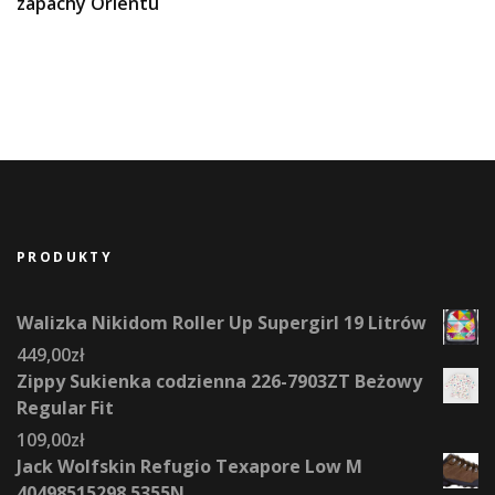
zapachy Orientu
PRODUKTY
Walizka Nikidom Roller Up Supergirl 19 Litrów
449,00
zł
Zippy Sukienka codzienna 226-7903ZT Beżowy
Regular Fit
109,00
zł
Jack Wolfskin Refugio Texapore Low M
40498515298 5355N