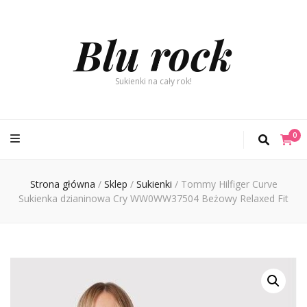
Blu rock
Sukienki na cały rok!
0
Strona główna
/
Sklep
/
Sukienki
/
Tommy Hilfiger Curve
Sukienka dzianinowa Cry WW0WW37504 Beżowy Relaxed Fit