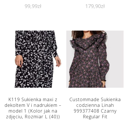
99,99
zł
179,90
zł
K119 Sukienka maxi z
Custommade Sukienka
dekoltem V i nadrukiem –
codzienna Linah
model 1 (Kolor jak na
999377408 Czarny
zdjęciu, Rozmiar L (40))
Regular Fit