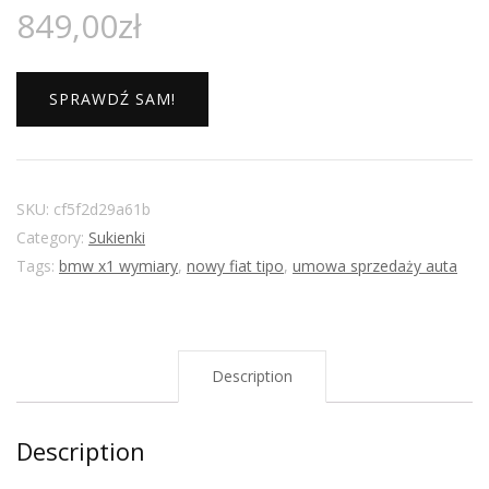
849,00
zł
SPRAWDŹ SAM!
SKU:
cf5f2d29a61b
Category:
Sukienki
Tags:
bmw x1 wymiary
,
nowy fiat tipo
,
umowa sprzedaży auta
Description
Description