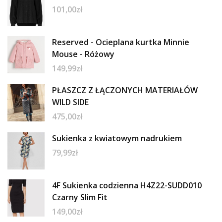
101,00
zł
Reserved - Ocieplana kurtka Minnie
Mouse - Różowy
149,99
zł
PŁASZCZ Z ŁĄCZONYCH MATERIAŁÓW
WILD SIDE
475,00
zł
Sukienka z kwiatowym nadrukiem
79,99
zł
4F Sukienka codzienna H4Z22-SUDD010
Czarny Slim Fit
149,00
zł