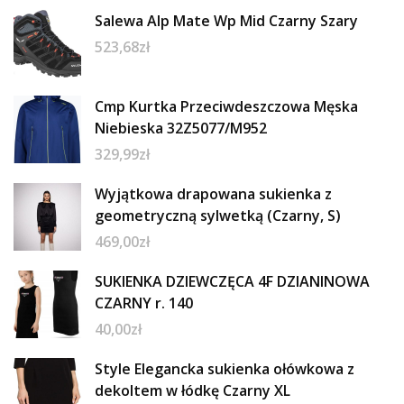
Salewa Alp Mate Wp Mid Czarny Szary
523,68
zł
Cmp Kurtka Przeciwdeszczowa Męska
Niebieska 32Z5077/M952
329,99
zł
Wyjątkowa drapowana sukienka z
geometryczną sylwetką (Czarny, S)
469,00
zł
SUKIENKA DZIEWCZĘCA 4F DZIANINOWA
CZARNY r. 140
40,00
zł
Style Elegancka sukienka ołówkowa z
dekoltem w łódkę Czarny XL