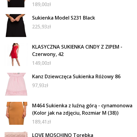
189,00
zł
Sukienka Model S231 Black
225,93
zł
KLASYCZNA SUKIENKA CINDY Z ZIPEM -
Czerwony, 42
149,00
zł
Kanz Dziewczęca Sukienka Różowy 86
97,93
zł
M464 Sukienka z luźną górą - cynamonowa
(Kolor jak na zdjęciu, Rozmiar M (38))
189,41
zł
LOVE MOSCHINO Torebka