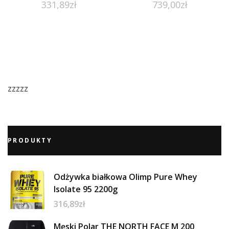
331,89
zł
739,00
zł
zzzzz
PRODUKTY
Odżywka białkowa Olimp Pure Whey
Isolate 95 2200g
316,89
zł
Męski Polar THE NORTH FACE M 200