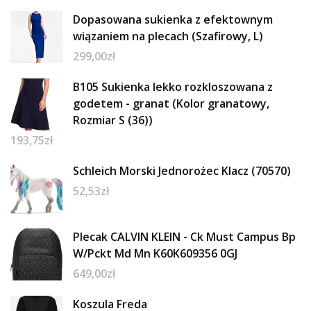
Dopasowana sukienka z efektownym
wiązaniem na plecach (Szafirowy, L)
299,00
zł
B105 Sukienka lekko rozkloszowana z
godetem - granat (Kolor granatowy,
Rozmiar S (36))
193,75
zł
Schleich Morski Jednorożec Klacz (70570)
52,53
zł
Plecak CALVIN KLEIN - Ck Must Campus Bp
W/Pckt Md Mn K60K609356 0GJ
649,00
zł
Koszula Freda