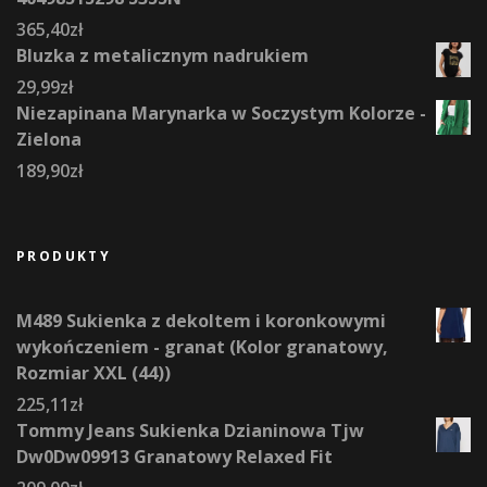
365,40
zł
Bluzka z metalicznym nadrukiem
29,99
zł
Niezapinana Marynarka w Soczystym Kolorze -
Zielona
189,90
zł
PRODUKTY
M489 Sukienka z dekoltem i koronkowymi
wykończeniem - granat (Kolor granatowy,
Rozmiar XXL (44))
225,11
zł
Tommy Jeans Sukienka Dzianinowa Tjw
Dw0Dw09913 Granatowy Relaxed Fit