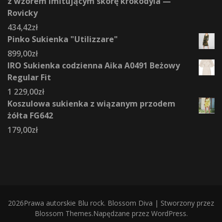
z wzorem imitującym skórę krokodyla —
Rovicky
434,42
zł
Pinko Sukienka "Utilizzare"
899,00
zł
IRO Sukienka codzienna Aika A0491 Beżowy
Regular Fit
1 229,00
zł
Koszulowa sukienka z wiązanym przodem
żółta FG642
179,00
zł
2026Prawa autorskie
Blu rock
.
Blossom Diva | Stworzony przez
Blossom Themes
.Napędzane przez
WordPress
.