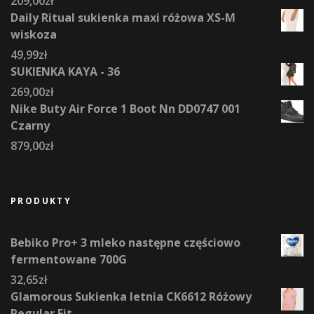
209,00
zł
Daily Ritual sukienka maxi różowa XS-M
wiskoza
49,99
zł
SUKIENKA KAYA - 36
269,00
zł
Nike Buty Air Force 1 Boot Nn DD0747 001
Czarny
879,00
zł
PRODUKTY
Bebiko Pro+ 3 mleko następne częściowo
fermentowane 700G
32,65
zł
Glamorous Sukienka letnia CK6612 Różowy
Regular Fit