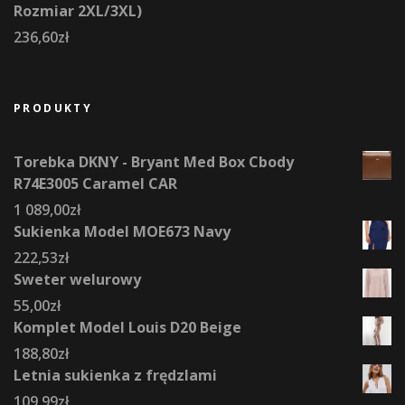
Rozmiar 2XL/3XL)
236,60
zł
PRODUKTY
Torebka DKNY - Bryant Med Box Cbody
R74E3005 Caramel CAR
1 089,00
zł
Sukienka Model MOE673 Navy
222,53
zł
Sweter welurowy
55,00
zł
Komplet Model Louis D20 Beige
188,80
zł
Letnia sukienka z frędzlami
109,99
zł