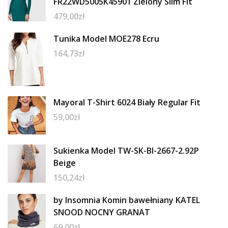
FR22WD5005K45901 Zielony Slim Fit
479,00
zł
Tunika Model MOE278 Ecru
164,73
zł
Mayoral T-Shirt 6024 Biały Regular Fit
59,00
zł
Sukienka Model TW-SK-BI-2667-2.92P
Beige
150,24
zł
by Insomnia Komin bawełniany KATEL
SNOOD NOCNY GRANAT
69,00
zł