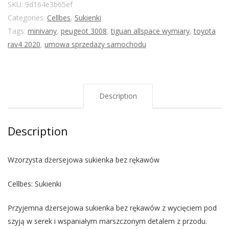
SKU:
9d164e3b65ef
Categories:
Cellbes
,
Sukienki
Tags:
minivany
,
peugeot 3008
,
tiguan allspace wymiary
,
toyota
rav4 2020
,
umowa sprzedazy samochodu
Description
Description
Wzorzysta dżersejowa sukienka bez rękawów
Cellbes: Sukienki
Przyjemna dżersejowa sukienka bez rękawów z wycięciem pod
szyją w serek i wspaniałym marszczonym detalem z przodu.