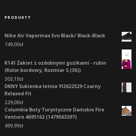
PRODUKTY
Nike Air Vapormax Evo Black/ Black-Black
749,00
zł
K141 Żakiet z ozdobnymi guzikami - rubin
(Kolor bordowy, Rozmiar S (36))
303,19
zł
DKNY Sukienka letnia YI2622529 Czarny
Relaxed Fit
229,00
zł
Columbia Buty Turystyczne Damskie Fire
Venture 4695162 (1479563397)
499,99
zł