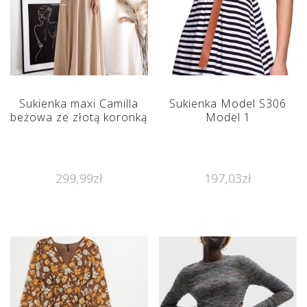
Sukienka maxi Camilla
Sukienka Model S306
beżowa ze złotą koronką
Model 1
299,99
zł
197,03
zł