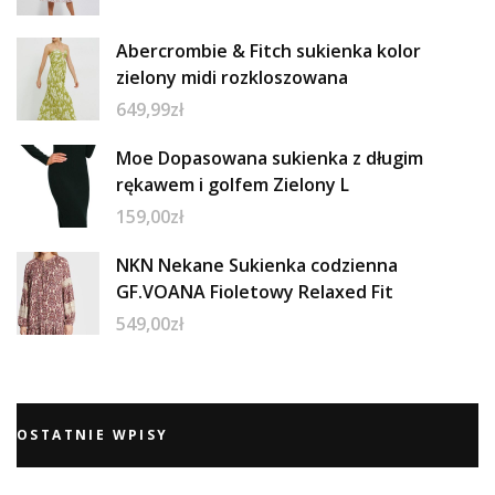
Abercrombie & Fitch sukienka kolor
zielony midi rozkloszowana
649,99
zł
Moe Dopasowana sukienka z długim
rękawem i golfem Zielony L
159,00
zł
NKN Nekane Sukienka codzienna
GF.VOANA Fioletowy Relaxed Fit
549,00
zł
OSTATNIE WPISY