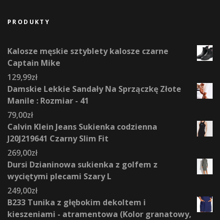
PRODUKTY
Kalosze męskie sztyblety kalosze czarne
Captain Mike
129,99
zł
Damskie Lekkie Sandały Na Sprzączkę Złote
Manile : Rozmiar - 41
79,00
zł
Calvin Klein Jeans Sukienka codzienna
J20J219641 Czarny Slim Fit
269,00
zł
Dursi Dzianinowa sukienka z golfem z
wyciętymi plecami Szary L
249,00
zł
B233 Tunika z głębokim dekoltem i
kieszeniami - atramentowa (Kolor granatowy,