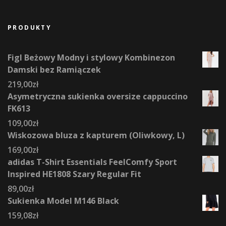
PRODUKTY
Figl Beżowy Modny i stylowy Kombinezon
Damski bez Ramiączek
219,00
zł
Asymetryczna sukienka oversize cappuccino
FK613
109,00
zł
Wiskozowa bluza z kapturem (Oliwkowy, L)
169,00
zł
adidas T-Shirt Essentials FeelComfy Sport
Inspired HE1808 Szary Regular Fit
89,00
zł
Sukienka Model M146 Black
159,08
zł