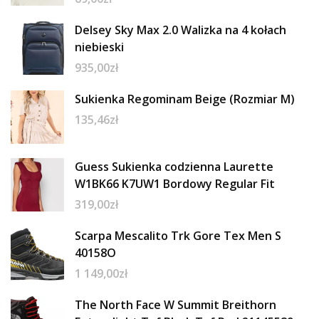
Delsey Sky Max 2.0 Walizka na 4 kołach
niebieski
935,00
zł
Sukienka Regominam Beige (Rozmiar M)
135,46
zł
Guess Sukienka codzienna Laurette
W1BK66 K7UW1 Bordowy Regular Fit
319,00
zł
Scarpa Mescalito Trk Gore Tex Men S
40158O
1 149,00
zł
The North Face W Summit Breithorn