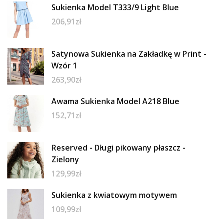
Sukienka Model T333/9 Light Blue
206,91
zł
Satynowa Sukienka na Zakładkę w Print -
Wzór 1
263,90
zł
Awama Sukienka Model A218 Blue
152,71
zł
Reserved - Długi pikowany płaszcz -
Zielony
129,99
zł
Sukienka z kwiatowym motywem
109,99
zł