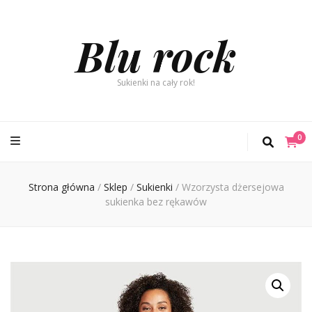
Blu rock
Sukienki na cały rok!
0
Strona główna
/
Sklep
/
Sukienki
/
Wzorzysta dżersejowa
sukienka bez rękawów