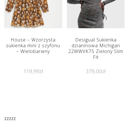
House – Wzorzysta
Desigual Sukienka
sukienka mini z szyfonu
dzianinowa Michigan
– Wielobarwny
22WWVK75 Zielony Slim
Fit
119,99
zł
379,00
zł
zzzzz