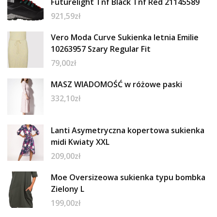
Futurelight Tnf Black Tnf Red 21145589
921,59
zł
Vero Moda Curve Sukienka letnia Emilie
10263957 Szary Regular Fit
79,00
zł
MASZ WIADOMOŚĆ w różowe paski
332,10
zł
Lanti Asymetryczna kopertowa sukienka
midi Kwiaty XXL
209,00
zł
Moe Oversizeowa sukienka typu bombka
Zielony L
199,00
zł