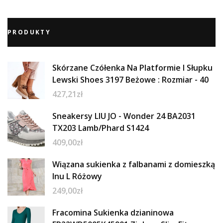
PRODUKTY
Skórzane Czółenka Na Platformie I Słupku
Lewski Shoes 3197 Beżowe : Rozmiar - 40
427,21
zł
Sneakersy LIU JO - Wonder 24 BA2031
TX203 Lamb/Phard S1424
409,00
zł
Wiązana sukienka z falbanami z domieszką
lnu L Różowy
249,00
zł
Fracomina Sukienka dzianinowa