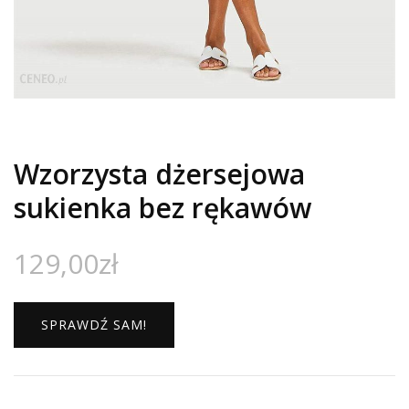
Wzorzysta dżersejowa
sukienka bez rękawów
129,00
zł
SPRAWDŹ SAM!