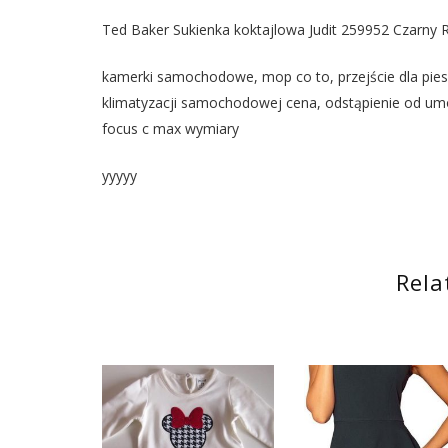
Ted Baker Sukienka koktajlowa Judit 259952 Czarny R
kamerki samochodowe, mop co to, przejście dla piesz
klimatyzacji samochodowej cena, odstąpienie od umow
focus c max wymiary
yyyyy
Rela