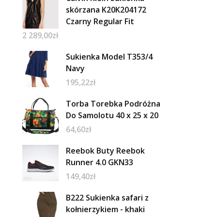
skórzana K20K204172
Czarny Regular Fit
2 289,00
zł
Sukienka Model T353/4
Navy
195,22
zł
Torba Torebka Podróżna
Do Samolotu 40 x 25 x 20
64,60
zł
Reebok Buty Reebok
Runner 4.0 GKN33
149,40
zł
B222 Sukienka safari z
kołnierzykiem - khaki