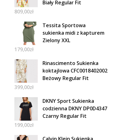
Biały Regular Fit
809,00
zł
Tessita Sportowa
sukienka midi z kapturem
Zielony XXL
179,00
zł
Rinascimento Sukienka
koktajlowa CFC0018402002
Beżowy Regular Fit
399,00
zł
DKNY Sport Sukienka
codzienna DKNY DP0D4347
Czarny Regular Fit
199,00
zł
Calvin Klein Sukienka