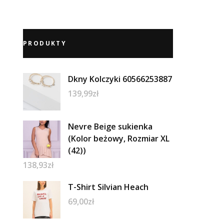
PRODUKTY
Dkny Kolczyki 60566253887
139,99
zł
Nevre Beige sukienka
(Kolor beżowy, Rozmiar XL
(42))
138,93
zł
T-Shirt Silvian Heach
69,00
zł