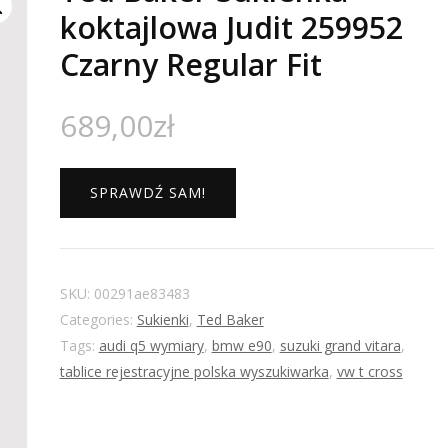
koktajlowa Judit 259952
Czarny Regular Fit
689,00
zł
SPRAWDŹ SAM!
SKU:
00291ae83483
Categories:
Sukienki
,
Ted Baker
Tags:
audi q5 wymiary
,
bmw e90
,
suzuki grand vitara
,
tablice rejestracyjne polska wyszukiwarka
,
vw t cross