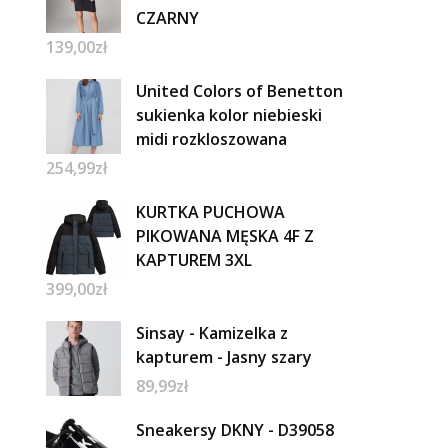
CZARNY
139,00
zł
United Colors of Benetton
sukienka kolor niebieski
midi rozkloszowana
254,99
zł
KURTKA PUCHOWA
PIKOWANA MĘSKA 4F Z
KAPTUREM 3XL
399,00
zł
Sinsay - Kamizelka z
kapturem - Jasny szary
89,99
zł
Sneakersy DKNY - D39058