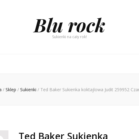
Blu rock
Sukienki na cały rok!
a
/
Sklep
/
Sukienki
/
Ted Baker Sukienka koktajlowa Judit 259952 Czar
Ted Baker Sukienka