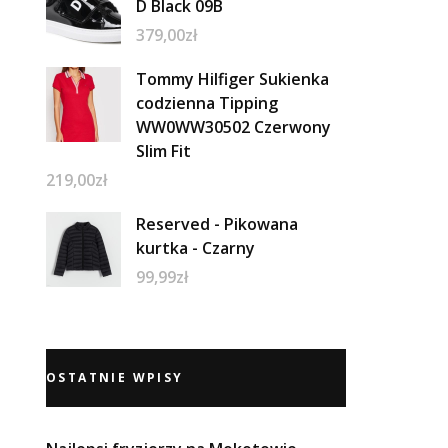
D Black 09B
379,00
zł
Tommy Hilfiger Sukienka
codzienna Tipping
WW0WW30502 Czerwony
Slim Fit
219,00
zł
Reserved - Pikowana
kurtka - Czarny
99,99
zł
OSTATNIE WPISY