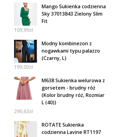
Mango Sukienka codzienna
Sky 37013843 Zielony Slim
Fit
109,99
zł
Modny kombinezon z
nogawkami typu palazzo
(Czarny, L)
199,00
zł
M638 Sukienka welurowa z
gorsetem - brudny róż
(Kolor brudny róż, Rozmiar
L (40))
290,63
zł
ROTATE Sukienka
codzienna Lavine RT1197