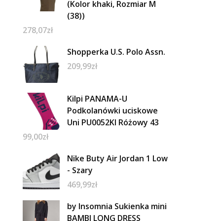
(Kolor khaki, Rozmiar M
(38))
278,07
zł
Shopperka U.S. Polo Assn.
209,99
zł
Kilpi PANAMA-U
Podkolanówki uciskowe
Uni PU0052KI Różowy 43
99,00
zł
Nike Buty Air Jordan 1 Low
- Szary
469,99
zł
by Insomnia Sukienka mini
BAMBI LONG DRESS