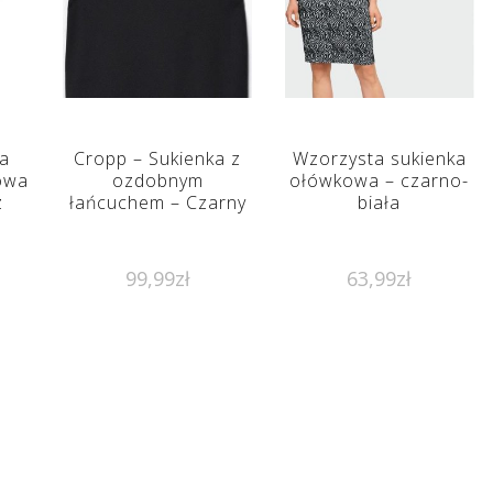
a
Cropp – Sukienka z
Wzorzysta sukienka
owa
ozdobnym
ołówkowa – czarno-
z
łańcuchem – Czarny
biała
99,99
zł
63,99
zł