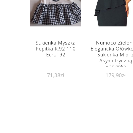
Sukienka Myszka
Numoco Zielon
Pepitka R.92-110
Elegancka Ołówk
Ecrui 92
Sukienka Midi 
Asymetryczną
Baskinką
71,38
zł
179,90
zł