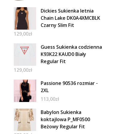
Dickies Sukienka letnia
Chain Lake DK0A4XMCBLK
Czarny Slim Fit
129,00
zł
Guess Sukienka codzienna
K93K22 KAUD0 Biały
Regular Fit
129,00
zł
Passione 90536 rozmiar -
2XL
113,00
zł
Babylon Sukienka
koktajlowa P_MF0500
Beżowy Regular Fit