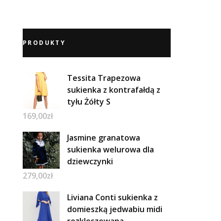
PRODUKTY
Tessita Trapezowa
sukienka z kontrafałdą z
tyłu Żółty S
169,00
zł
Jasmine granatowa
sukienka welurowa dla
dziewczynki
279,00
zł
Liviana Conti sukienka z
domieszką jedwabiu midi