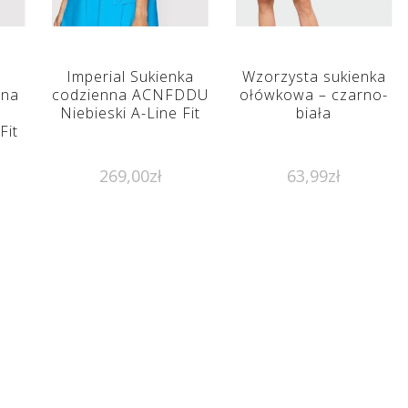
Imperial Sukienka
Wzorzysta sukienka
nna
codzienna ACNFDDU
ołówkowa – czarno-
Niebieski A-Line Fit
biała
Fit
269,00
zł
63,99
zł