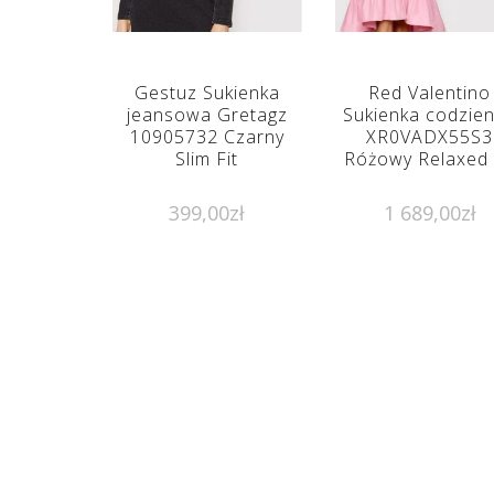
Gestuz Sukienka
Red Valentino
jeansowa Gretagz
Sukienka codzie
10905732 Czarny
XR0VADX55S3
Slim Fit
Różowy Relaxed 
399,00
zł
1 689,00
zł