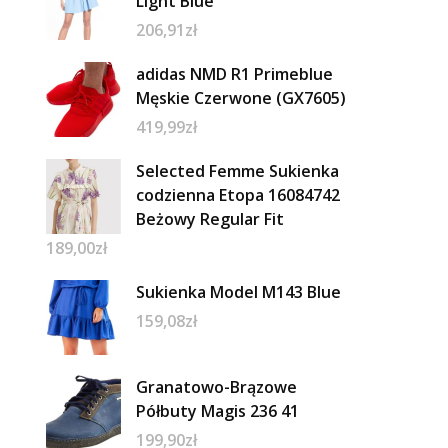
Light Blue
206,91
zł
adidas NMD R1 Primeblue
Męskie Czerwone (GX7605)
419,99
zł
Selected Femme Sukienka
codzienna Etopa 16084742
Beżowy Regular Fit
189,00
zł
Sukienka Model M143 Blue
159,08
zł
Granatowo-Brązowe
Półbuty Magis 236 41
199,90
zł