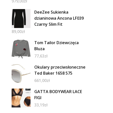
979,00
zł
DeeZee Sukienka
dzianinowa Ancona LF039
Czarny Slim Fit
89,00
zł
Tom Tailor Dziewczęca
Bluza
77,63
zł
Okulary przeciwsłoneczne
Ted Baker 1658 575
661,00
zł
GATTA BODYWEAR LACE
FIGI
33,19
zł