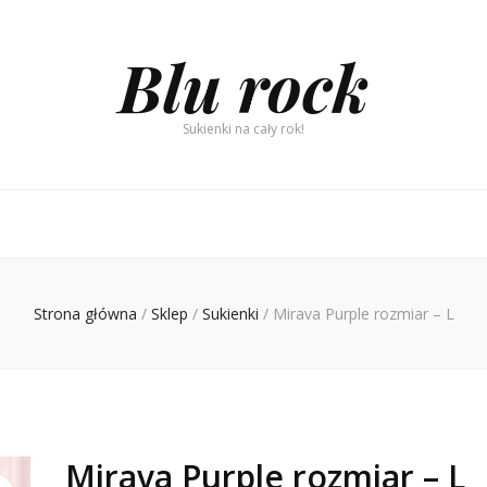
Blu rock
Sukienki na cały rok!
Strona główna
/
Sklep
/
Sukienki
/
Mirava Purple rozmiar – L
Mirava Purple rozmiar – L