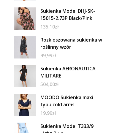
Sukienka Model DHJ-SK-
15015-2.73P Black/Pink
135,10
zł
Rozkloszowana sukienka w
roślinny wzór
99,99
zł
Sukienka AERONAUTICA
MILITARE
504,00
zł
MOODO Sukienka maxi
typu cold arms
19,99
zł
Sukienka Model T333/9