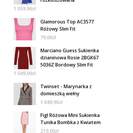
rozkloszowana
1 039,90
zł
Glamorous Top AC3577
Różowy Slim Fit
79,00
zł
Marciano Guess Sukienka
dzianinowa Rosie 2BGK67
5036Z Bordowy Slim Fit
1 049,00
zł
Twinset - Marynarka z
domieszką wełny
1 049,90
zł
Figl Różowa Mini Sukienka
Tunika Bombka z Kwiatem
219,00
zł