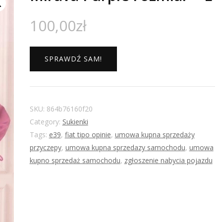
100,00
zł
SPRAWDŹ SAM!
SKU:
864b76160f20
Category:
Sukienki
Tags:
e39
,
fiat tipo opinie
,
umowa kupna sprzedaży
przyczepy
,
umowa kupna sprzedazy samochodu
,
umowa
kupno sprzedaż samochodu
,
zgłoszenie nabycia pojazdu