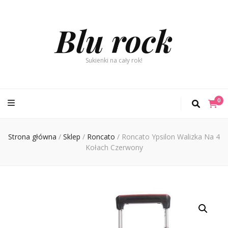
Blu rock
Sukienki na cały rok!
0
Strona główna
/
Sklep
/
Roncato
/
Roncato Ypsilon Walizka Na 4
Kołach Czerwony