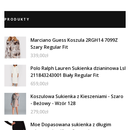
PRODUKTY
Marciano Guess Koszula 2RGH14 7099Z
Szary Regular Fit
339,00
zł
Polo Ralph Lauren Sukienka dzianinowa Lsl
211843243001 Biały Regular Fit
659,00
zł
Koszulowa Sukienka z Kieszeniami - Szaro
- Beżowy - Wzór 128
279,00
zł
Moe Dopasowana sukienka z długim