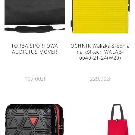
TORBA SPORTOWA
OCHNIK Walizka średnia
AUDICTUS MOVER
na kółkach WALAB-
0040-21-24(W20)
107,00
zł
229,90
zł