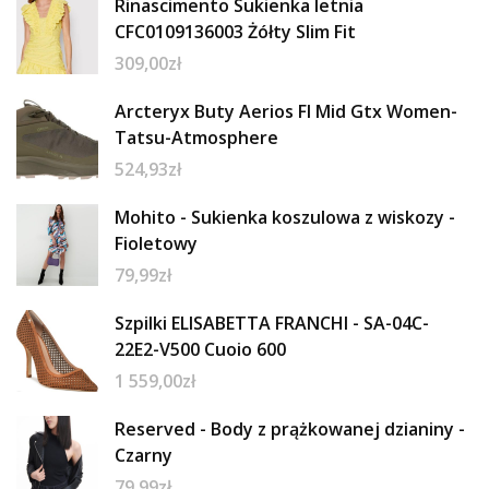
Rinascimento Sukienka letnia
CFC0109136003 Żółty Slim Fit
309,00
zł
Arcteryx Buty Aerios Fl Mid Gtx Women-
Tatsu-Atmosphere
524,93
zł
Mohito - Sukienka koszulowa z wiskozy -
Fioletowy
79,99
zł
Szpilki ELISABETTA FRANCHI - SA-04C-
22E2-V500 Cuoio 600
1 559,00
zł
Reserved - Body z prążkowanej dzianiny -
Czarny
79,99
zł