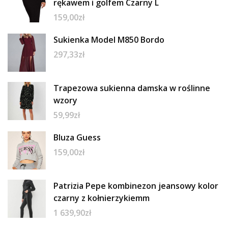
rękawem i golfem Czarny L
159,00
zł
Sukienka Model M850 Bordo
297,33
zł
Trapezowa sukienna damska w roślinne
wzory
59,99
zł
Bluza Guess
159,00
zł
Patrizia Pepe kombinezon jeansowy kolor
czarny z kołnierzykiemm
1 639,90
zł