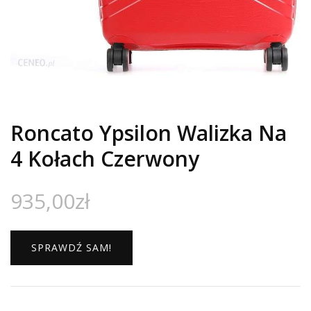
Roncato Ypsilon Walizka Na
4 Kołach Czerwony
935,00
zł
SPRAWDŹ SAM!