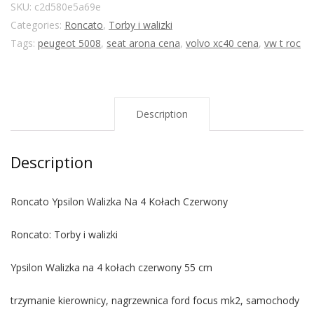
SKU:
c2d580e5a69e
Categories:
Roncato
,
Torby i walizki
Tags:
peugeot 5008
,
seat arona cena
,
volvo xc40 cena
,
vw t roc
Description
Description
Roncato Ypsilon Walizka Na 4 Kołach Czerwony
Roncato: Torby i walizki
Ypsilon Walizka na 4 kołach czerwony 55 cm
trzymanie kierownicy, nagrzewnica ford focus mk2, samochody