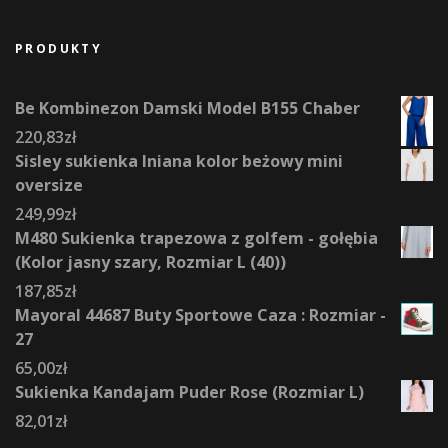
PRODUKTY
Be Kombinezon Damski Model B155 Chaber
220,83
zł
Sisley sukienka lniana kolor beżowy mini
oversize
249,99
zł
M480 Sukienka trapezowa z golfem - gołębia
(Kolor jasny szary, Rozmiar L (40))
187,85
zł
Mayoral 44687 Buty Sportowe Caza : Rozmiar -
27
65,00
zł
Sukienka Kandajam Puder Rose (Rozmiar L)
82,01
zł