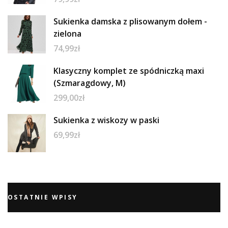
Sukienka damska z plisowanym dołem -
zielona
74,99
zł
Klasyczny komplet ze spódniczką maxi
(Szmaragdowy, M)
299,00
zł
Sukienka z wiskozy w paski
69,99
zł
OSTATNIE WPISY