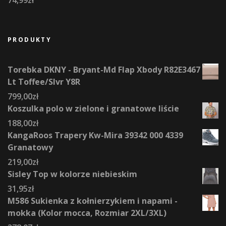
74,99
zł
PRODUKTY
Torebka DKNY - Bryant-Md Flap Xbody R82E3467
Lt Toffee/Slvr Y8R
799,00
zł
Koszulka polo w zielone i granatowe liście
188,00
zł
KangaRoos Trapery Kw-Mira 39342 000 4339
Granatowy
219,00
zł
Sisley Top w kolorze niebieskim
31,95
zł
M586 Sukienka z kołnierzykiem i napami -
mokka (Kolor mocca, Rozmiar 2XL/3XL)