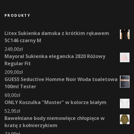
PRODUKTY
Litex Sukienka damska z krótkim rękawem
5C146 czarny M
249,00
zł
Mayoral Sukienka elegancka 2820 Różowy
Regular Fit
209,00
zł
GUESS Seductive Homme Noir Woda toaletowa
100ml Tester
69,00
zł
ONLY Koszulka "Moster" w kolorze białym
52,95
zł
Bawełniane body niemowlęce chłopięce w
kratę z kołnierzykiem