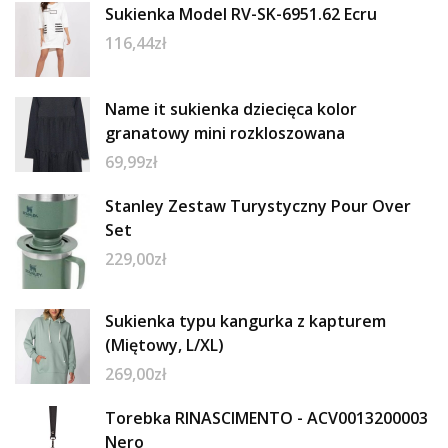
Sukienka Model RV-SK-6951.62 Ecru
116,44
zł
Name it sukienka dziecięca kolor
granatowy mini rozkloszowana
69,99
zł
Stanley Zestaw Turystyczny Pour Over
Set
229,00
zł
Sukienka typu kangurka z kapturem
(Miętowy, L/XL)
269,00
zł
Torebka RINASCIMENTO - ACV0013200003
Nero