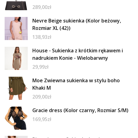
289,00
zł
Nevre Beige sukienka (Kolor beżowy,
Rozmiar XL (42))
138,93
zł
House - Sukienka z krótkim rękawem i
nadrukiem Konie - Wielobarwny
29,99
zł
Moe Zwiewna sukienka w stylu boho
Khaki M
209,00
zł
Gracie dress (Kolor czarny, Rozmiar S/M)
169,95
zł