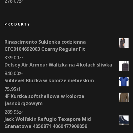
278,07
zł
PRODUKTY
Rinascimento Sukienka codzienna
CFC0104692003 Czarny Regular Fit
339,00
zł
Delsey Air Armour Walizka na 4 kołach śliwka
840,00
zł
Sublevel Bluzka w kolorze niebieskim
75,95
zł
4F Kurtka softshellowa w kolorze
jasnobrązowym
289,95
zł
Jack Wolfskin Refugio Texapore Mid
Granatowe 4050871 4060477909059