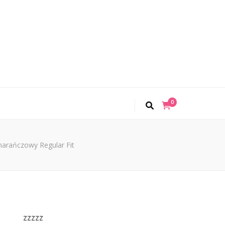
0
arańczowy Regular Fit
zzzzz