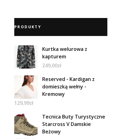
PRODUKTY
Kurtka welurowa z
kapturem
249,00
zł
Reserved - Kardigan z
domieszką wełny -
Kremowy
129,99
zł
Tecnica Buty Turystyczne
Starcross V Damskie
Beżowy