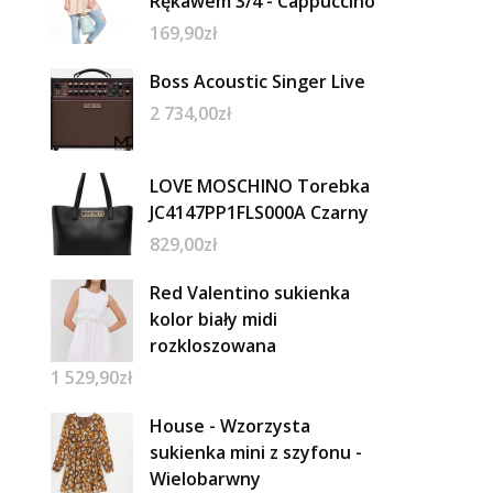
Rękawem 3/4 - Cappuccino
169,90
zł
Boss Acoustic Singer Live
2 734,00
zł
LOVE MOSCHINO Torebka
JC4147PP1FLS000A Czarny
829,00
zł
Red Valentino sukienka
kolor biały midi
rozkloszowana
1 529,90
zł
House - Wzorzysta
sukienka mini z szyfonu -
Wielobarwny