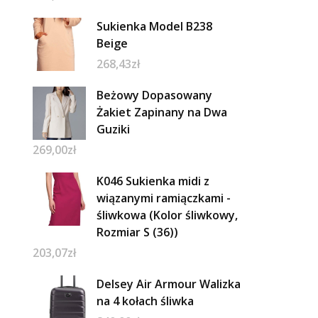
Sukienka Model B238
Beige
268,43
zł
Beżowy Dopasowany
Żakiet Zapinany na Dwa
Guziki
269,00
zł
K046 Sukienka midi z
wiązanymi ramiączkami -
śliwkowa (Kolor śliwkowy,
Rozmiar S (36))
203,07
zł
Delsey Air Armour Walizka
na 4 kołach śliwka