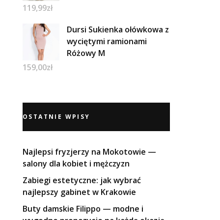
119,99
zł
Dursi Sukienka ołówkowa z
wyciętymi ramionami
Różowy M
159,00
zł
OSTATNIE WPISY
Najlepsi fryzjerzy na Mokotowie —
salony dla kobiet i mężczyzn
Zabiegi estetyczne: jak wybrać
najlepszy gabinet w Krakowie
Buty damskie Filippo — modne i