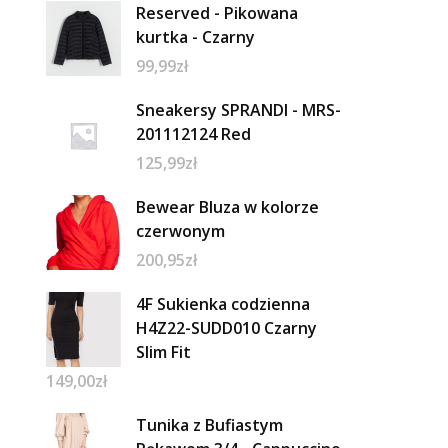
Reserved - Pikowana
kurtka - Czarny
99,99
zł
Sneakersy SPRANDI - MRS-
201112124 Red
125,99
zł
Bewear Bluza w kolorze
czerwonym
200,95
zł
4F Sukienka codzienna
H4Z22-SUDD010 Czarny
Slim Fit
149,00
zł
Tunika z Bufiastym