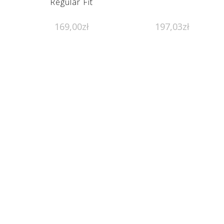
Regular Fit
169,00
zł
197,03
zł