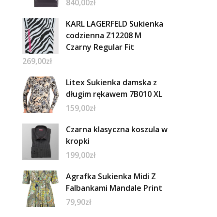
840,00
zł
KARL LAGERFELD Sukienka
codzienna Z12208 M
Czarny Regular Fit
269,00
zł
Litex Sukienka damska z
długim rękawem 7B010 XL
159,00
zł
Czarna klasyczna koszula w
kropki
199,00
zł
Agrafka Sukienka Midi Z
Falbankami Mandale Print
79,90
zł