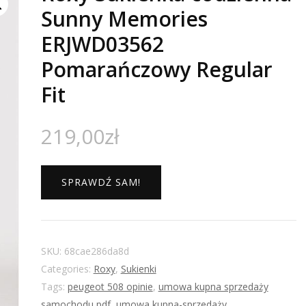
Sunny Memories
ERJWD03562
Pomarańczowy Regular
Fit
219,00
zł
SPRAWDŹ SAM!
SKU:
68cae286da8d
Categories:
Roxy
,
Sukienki
Tags:
peugeot 508 opinie
,
umowa kupna sprzedaży
samochodu pdf
,
umowa kupna-sprzedaży