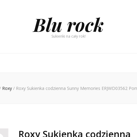
Blu rock
Sukienki na cały rok!
/
Roxy
/
Roxy Sukienka codzienna Sunny Memories ERJWD03562 Pom
Roxy Sukienka codzienna