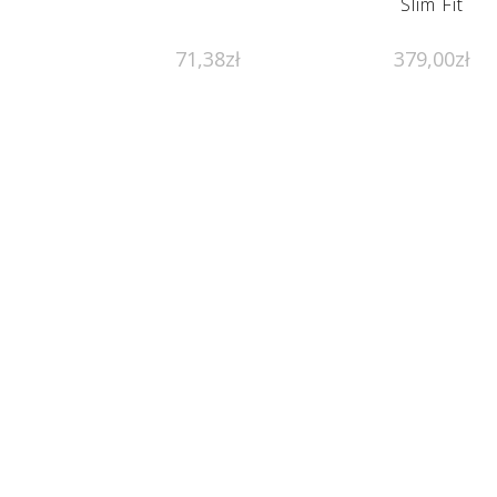
Slim Fit
71,38
zł
379,00
zł