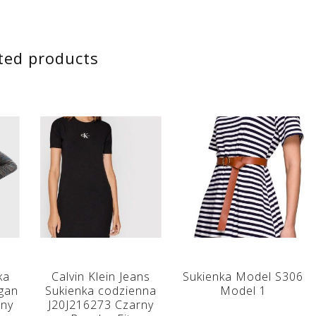
ted products
ka
Calvin Klein Jeans
Sukienka Model S306
gan
Sukienka codzienna
Model 1
ny
J20J216273 Czarny